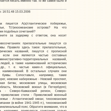
гается писать именно так. То же самое было и
: 16:51:48 15.03.2006
ак пишется А(а)тлантическое побережье,
ежье, Т(т)ихоокеанские острова? На что
нии подобных сочетаний?
ините за задержку с ответом, она носит
восочетаниях прилагательные пишутся со
уквы. Правило здесь такое: прилагательные,
фических названий, пишутся с прописной
ко если они являются частью составных
инистративно-территориальных названий,
 людей, а также наименований исторических
др., т. е. частью каких-л. официальных,
, наименований. В остальных случаях они
буквы. Сопоставьте, например, такие
ерег, невские набережные - Невский проспект,
кая битва; московские улицы, московская
бласть, Московский вокзал (в Петербурге);
да - Северо-Кавказский регион, Северо-
; приволжские степи - Приволжский военный
режье - Атлантический океан; тихоокеанские
мпании (в войне 1941-1945 гг.), тихоокеанский
синклинальный пояс. Обратите внимание, что в
х, например, приводятся сочетания только