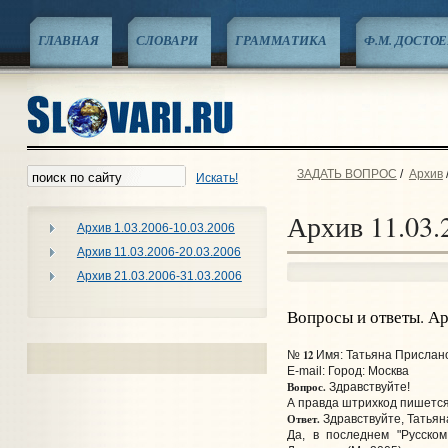
ГЛАВНАЯ
СЛОВАРИ
ГРАММАТИКА
Ф.М. ДОСТО
ЗАДАТЬ ВОПРОС
/
Архив
Искать!
Архив 11.03.
Архив 1.03.2006-10.03.2006
Архив 11.03.2006-20.03.2006
Архив 21.03.2006-31.03.2006
Вопросы и ответы. А
12
№
Имя: Татьяна Прислано
E-mail:
Город: Москва
Вопрос.
Здравствуйте!
А правда штрихкод пишется
Ответ.
Здравствуйте, Татьян
Да, в последнем "Русско