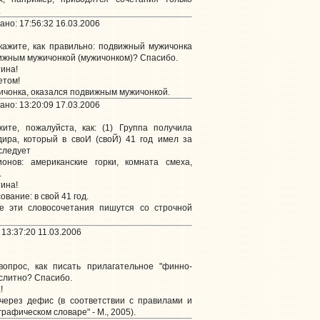
.
но: 17:56:32 16.03.2006
кажите, как правильно: подвижный мужичонка
вижным мужичонкой (мужичонком)? Спасибо.
ина!
етом!
чонка, оказался подвижным мужичонкой.
но: 13:20:09 17.03.2006
ите, пожалуйста, как: (1) Группа получила
ира, который в своИ (своЙ) 41 год имел за
 следует
ионов: американские горки, комната смеха,
.
ина!
вание: в свой 41 год.
се эти словосочетания пишутся со строчной
13:37:20 11.03.2006
вопрос, как писать прилагательное "финно-
 слитно? Спасибо.
!
 через дефис (в соответствии с правилами и
рафическом словаре" - М., 2005).