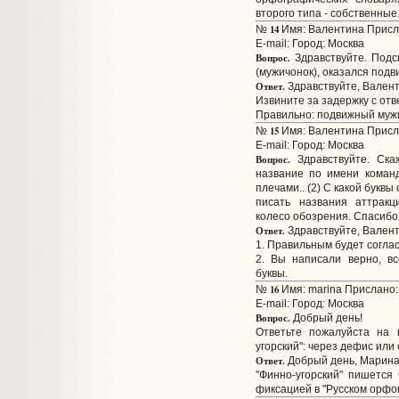
второго типа - собственные
14
№
Имя: Валентина Присла
E-mail:
Город: Москва
Вопрос.
Здравствуйте. Подс
(мужичонок), оказался под
Ответ.
Здравствуйте, Валент
Извините за задержку с отв
Правильно: подвижный мужи
15
№
Имя: Валентина Присла
E-mail:
Город: Москва
Вопрос.
Здравствуйте. Скаж
название по имени команд
плечами.. (2) С какой буквы
писать названия аттракц
колесо обозрения. Спасибо
Ответ.
Здравствуйте, Валент
1. Правильным будет согласо
2. Вы написали верно, в
буквы.
16
№
Имя: marina Прислано: 
E-mail:
Город: Москва
Вопрос.
Добрый день!
Ответьте пожалуйста на 
угорский": через дефис или
Ответ.
Добрый день, Марина
"Финно-угорский" пишется
фиксацией в "Русском орфог