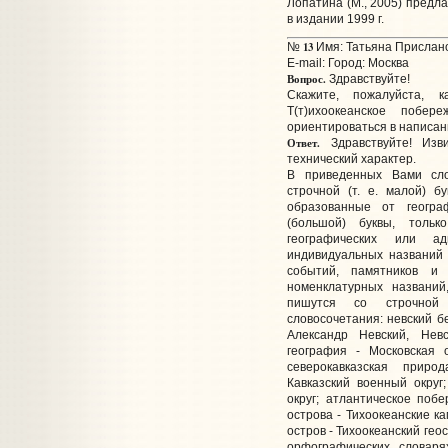
Лопатина (М., 2005) предла
в издании 1999 г.
13
№
Имя: Татьяна Прислано
E-mail:
Город: Москва
Вопрос.
Здравствуйте!
Скажите, пожалуйста, к
Т(т)ихоокеанское побер
ориентироваться в написа
Ответ.
Здравствуйте! Изв
технический характер.
В приведенных Вами сло
строчной (т. е. малой) б
образованные от геогра
(большой) буквы, толь
географических или адм
индивидуальных названий
событий, памятников и 
номенклатурных названий
пишутся со строчной 
словосочетания: невский б
Александр Невский, Невс
география - Московская о
северокавказская приро
Кавказский военный округ
округ; атлантическое побе
острова - Тихоокеанские ка
остров - Тихоокеанский гео
орфографических словаря