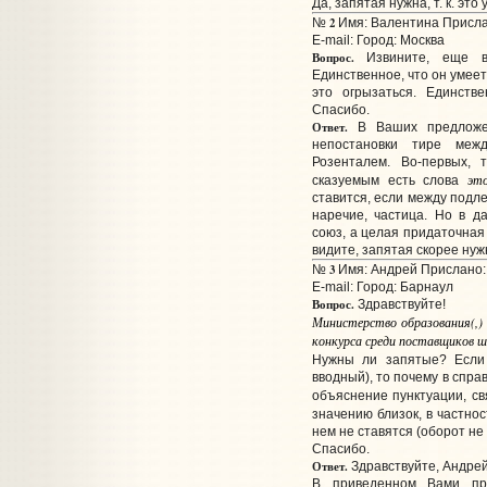
Да, запятая нужна, т. к. эт
2
№
Имя: Валентина Прислан
E-mail:
Город: Москва
Вопрос.
Извините, еще во
Единственное, что он умеет,
это огрызаться. Единстве
Спасибо.
Ответ.
В Ваших предложен
непостановки тире меж
Розенталем. Во-первых,
эт
сказуемым есть слова
ставится, если между подл
наречие, частица. Но в д
союз, а целая придаточная 
видите, запятая скорее нуж
3
№
Имя: Андрей Прислано: 
E-mail:
Город: Барнаул
Вопрос.
Здравствуйте!
Министерство образования(,) 
конкурса среди поставщиков ш
Нужны ли запятые? Если
вводный), то почему в спра
объяснение пунктуации, с
значению близок, в частнос
нем не ставятся (оборот не
Спасибо.
Ответ.
Здравствуйте, Андрей
В приведенном Вами пр