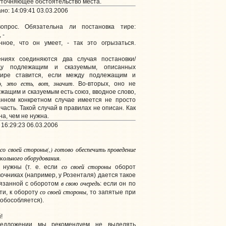
о уточняющее обстоятельство места.
о: 14:09:41 03.03.2006
прос. Обязательна ли постановка тире:
 -
нное, что он умеет, - так это огрызаться.
иях соединяются два случая постановки/
ду подлежащим и сказуемым, описанных
 тире ставится, если между подлежащим и
о, это есть, вот, значит
. Во-вторых, оно не
ежащим и сказуемым есть союз, вводное слово,
анном конкретном случае имеется не просто
часть. Такой случай в правилах не описан. Как
на, чем не нужна.
16:29:23 06.03.2006
со своей стороны(,) готово обеспечить проведение
кольного оборудования.
со своей стороны
 нужны (т. е. если
оборот
вочниках (например, у Розенталя) дается такое
в свою очередь
вязанной с оборотом
: если он по
со своей стороны
ти, к обороту
, то запятые при
 обособляется).
!
едложении мы рекомендуем не выделять