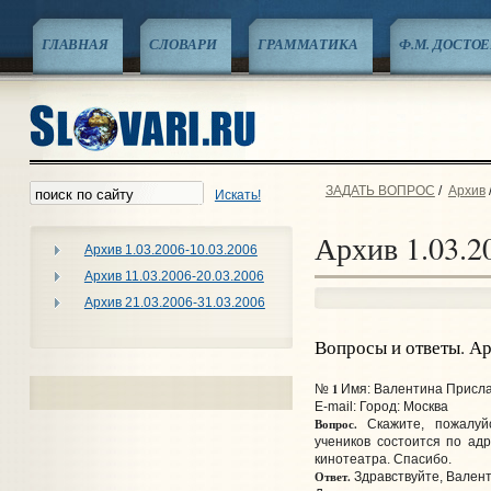
ГЛАВНАЯ
СЛОВАРИ
ГРАММАТИКА
Ф.М. ДОСТО
ЗАДАТЬ ВОПРОС
/
Архив
Искать!
Архив 1.03.2
Архив 1.03.2006-10.03.2006
Архив 11.03.2006-20.03.2006
Архив 21.03.2006-31.03.2006
Вопросы и ответы. А
1
№
Имя: Валентина Прислан
E-mail:
Город: Москва
Вопрос.
Скажите, пожалуй
учеников состоится по ад
кинотеатра. Спасибо.
Ответ.
Здравствуйте, Валент