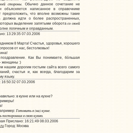
воей стороны
. Обычно данное сочетание не
и объясняется написанное в справочнике
т предположить, что вполне возможны такие
чь должна идти о более распространенных,
со своей
 которых выделение запятыми оборота
полне логичным и оправданным.
о: 13:29:35 07.03.2006
ником 8 Марта! Счастья, здоровья, хорошего
просов от нас, бестолковых!
ина!
поздравление. Как Вы понимаете, бóльшая
- женщины :)
м нашим дорогим гостьям сайта всего самого
аний, счастья и, как всегда, благодарим за
му языку.
 16:50:32 07.03.2006
авильно: в кухне или на кухне?
примеры!
а!
Готовить в (на) кухне.
например:
 посторонних в свою кухню.
ая Прислано: 16:21:49 08.03.2006
.ru
Город: Москва