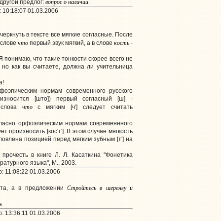
вопрос
о
наличии
другой предлог:
.
 10:18:07 01.03.2006
еркнуть в тексте все мягкие согласные. После
что
кость
 слове
первый звук мягкий, а в слове
-
 понимаю, что такие тонкости скорее всего не
 но как вы считаете, должна ли учительница
а!
фоэпическим нормам современного русского
износится [што]) первый согласный [ш] -
что
 слова
с мягким [ч'] следует считать
ласно орфоэпическим нормам современнного
т произносить [кос'т']. В этом случае мягкость
условлена позицией перед мягким зубным [т'] на
прочесть в книге Л. Л. Касаткина "Фонетика
атурного языка", М., 2003.
 11:08:22 01.03.2006
Стройтесь в шеренгу и
та, а в предложении
а.
 13:36:11 01.03.2006