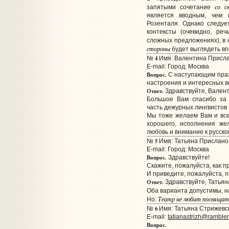
со с
запятыми сочетание
является вводным, чем 
Розенталя. Однако следуе
контексты (очевидно, ре
сложных предложениях), в
стороны
будет выглядеть в
4
№
Имя: Валентина Прислан
E-mail:
Город: Москва
Вопрос.
С наступающим празд
настроения и интересных во
Ответ.
Здравствуйте, Валент
Большое Вам спасибо за 
часть дежурных лингвистов 
Мы тоже желаем Вам и все
хорошего, исполнения жел
любовь и внимание к русско
5
№
Имя: Татьяна Прислано:
E-mail:
Город: Москва
Вопрос.
Здравствуйте!
Скажите, пожалуйста, как пр
И приведите, пожалуйста, 
Ответ.
Здравствуйте, Татьян
Оба варианта допустимы, 
Театр не любит посвящать
Но:
6
№
Имя: Татьяна Стрижевск
E-mail:
tatianastrizh@rambler
Вопрос.