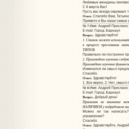
Любимые женщины-лингвис
С 8 марта Вас!
Пусть вас всегда окружают
Ответ.
Спасибо Вам, Татьяна
Примите и Вы наши самые 
7
№
Имя: Андрей Прислано: 
E-mail:
Город: Барнаул
Вопрос.
Здравствуйте!
1. Станок может использовать
в процессе прессования
ТИПОВ.
Правильно ли построено п
2. Произведено изучение следу
Произведено изучение финансов
Изменился ли смысл предло
Спасибо.
Ответ.
Здравствуйте!
1. Все верно. 2. Нет, смысл
8
№
Имя: Андрей Прислано: 
E-mail:
Город: Барнаул
Вопрос.
Добрый день!
Принимая во внимание ва
НАЛИЧИЕМ у подрядчиков лицен
Можно ли так написать?
управлении?
Спасибо.
Ответ.
Здравствуйте, Андрей