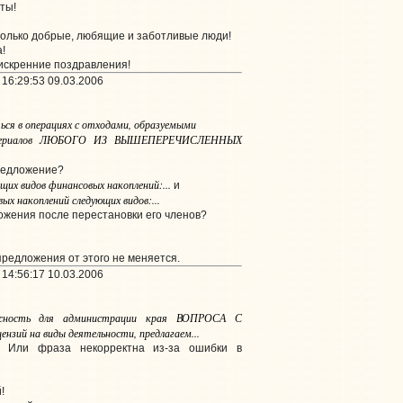
ты!
 только добрые, любящие и заботливые люди!
!
искренние поздравления!
16:29:53 09.03.2006
ся в операциях с отходами, образуемыми
 материалов ЛЮБОГО ИЗ ВЫШЕПЕРЕЧИСЛЕННЫХ
редложение?
ющих видов финансовых накоплений:...
и
ых накоплений следующих видов:...
жения после перестановки его членов?
 предложения от этого не меняется.
14:56:17 10.03.2006
жность для администрации края ВОПРОСА С
зий на виды деятельности, предлагаем...
 Или фраза некорректна из-за ошибки в
!