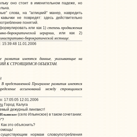
кольку оно стоит в именительном падеже, но
ельна.
ые" слова, на "аглицкий" манер, навредить
 кавычки не повредят: здесь действительно
потребление понятий.
степень продвижения
формулировать или как 1)
вно-бюрократической иерархии
, или как 2)
министративно-бюрократической лестнице
.
 15:39:48 11.01.2006
ме развития имеются данные, указывающие на
ИЙ К СТРОЯЩИМСЯ ОБЪЕКТАМ.
!
В представленной Программе развития имеются
:
ределение ассигнований между строящимися
: 17:05:05 12.01.2006
ru
Город: Калуга
емый дежурный лингвист!
Ильинское
(село Ильинское) в таком сочетании:
е
"?
! Как это объяснить?
помощь!
существующим нормам словоупотребления