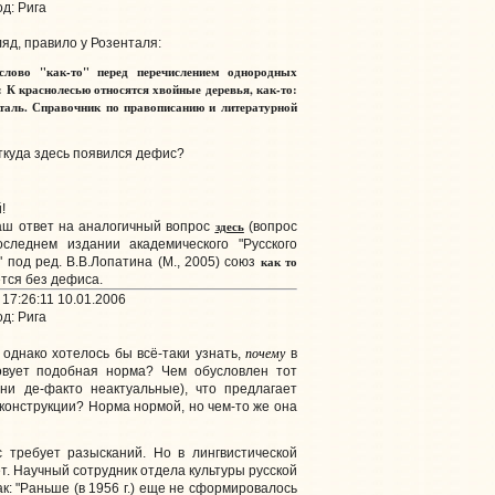
д: Рига
ляд, правило у Розенталя:
слово "как-то" перед перечислением однородных
 К краснолесью относятся хвойные деревья, как-то:
енталь. Справочник по правописанию и литературной
ткуда здесь появился дефис?
!
здесь
аш ответ на аналогичный вопрос
(вопрос
следнем издании академического "Русского
как то
 под ред. В.В.Лопатина (М., 2005) союз
тся без дефиса.
17:26:11 10.01.2006
д: Рига
почему
 однако хотелось бы всё-таки узнать,
в
вовует подобная норма? Чем обусловлен тот
они де-факто неактуальные), что предлагает
 конструкции? Норма нормой, но чем-то же она
требует разысканий. Но в лингвистической
т. Научный сотрудник отдела культуры русской
к: "Раньше (в 1956 г.) еще не сформировалось