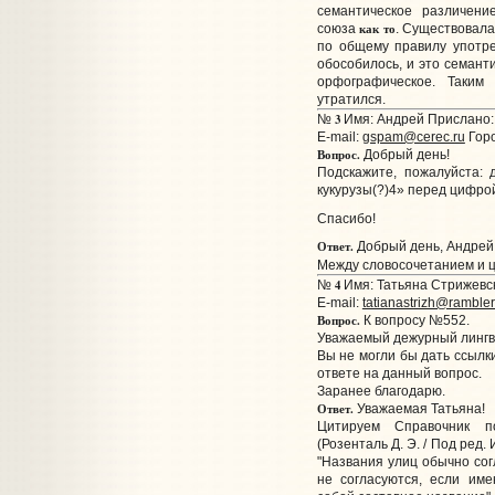
семантическое различен
как то
союза
. Существовала
по общему правилу употр
обособилось, и это семант
орфографическое. Таким
утратился.
3
№
Имя: Андрей Прислано: 
E-mail:
gspam@cerec.ru
Горо
Вопрос.
Добрый день!
Подскажите, пожалуйста:
кукурузы(?)4» перед цифрой
Спасибо!
Ответ.
Добрый день, Андрей
Между словосочетанием и 
4
№
Имя: Татьяна Стрижевск
E-mail:
tatianastrizh@rambler
Вопрос.
К вопросу №552.
Уважаемый дежурный лингв
Вы не могли бы дать ссылк
ответе на данный вопрос.
Заранее благодарю.
Ответ.
Уважаемая Татьяна!
Цитируем Справочник п
(Розенталь Д. Э. / Под ред. И
"Названия улиц обычно сог
не согласуются, если им