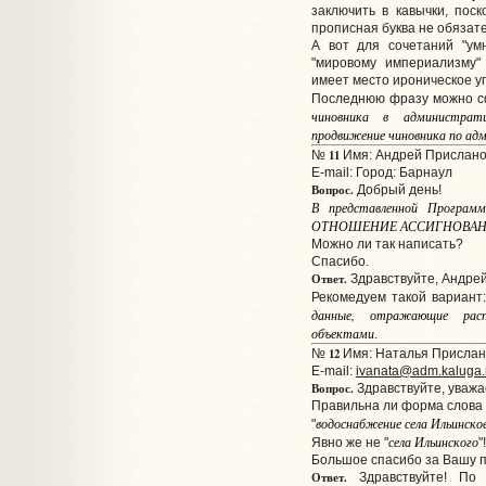
заключить в кавычки, пос
прописная буква не обязат
А вот для сочетаний "умн
"мировому империализму"
имеет место ироническое у
Последнюю фразу можно с
чиновника в администрати
продвижение чиновника по ад
11
№
Имя: Андрей Прислано:
E-mail:
Город: Барнаул
Вопрос.
Добрый день!
В представленной Програм
ОТНОШЕНИЕ АССИГНОВАН
Можно ли так написать?
Спасибо.
Ответ.
Здравствуйте, Андрей
Рекомедуем такой вариант
данные, отражающие расп
объектами
.
12
№
Имя: Наталья Прислано
E-mail:
ivanata@adm.kaluga.
Вопрос.
Здравствуйте, уважа
Правильна ли форма слова
водоснабжение села Ильинско
"
села Ильинского
Явно же не "
"
Большое спасибо за Вашу 
Ответ.
Здравствуйте! По 