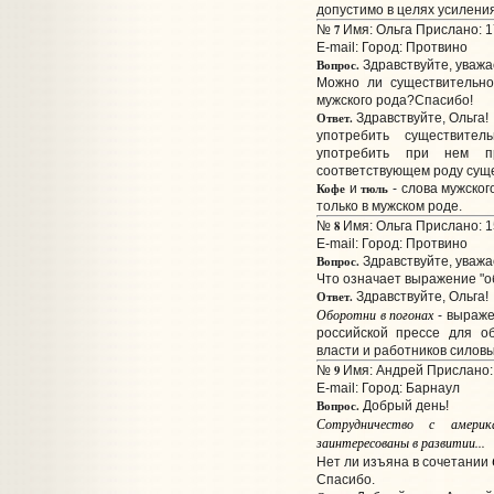
допустимо в целях усилени
7
№
Имя: Ольга Прислано: 1
E-mail:
Город: Протвино
Вопрос.
Здравствуйте, уважа
Можно ли существительно
мужского рода?Спасибо!
Ответ.
Здравствуйте, Ольга!
употребить существите
употребить при нем п
соответствующем роду суще
Кофе
тюль
и
- слова мужског
только в мужском роде.
8
№
Имя: Ольга Прислано: 1
E-mail:
Город: Протвино
Вопрос.
Здравствуйте, уважа
Что означает выражение "о
Ответ.
Здравствуйте, Ольга!
Оборотни в погонах
- выраже
российской прессе для о
власти и работников силовы
9
№
Имя: Андрей Прислано: 
E-mail:
Город: Барнаул
Вопрос.
Добрый день!
Сотрудничество с америк
заинтересованы в развитии...
Нет ли изъяна в сочетании
Спасибо.