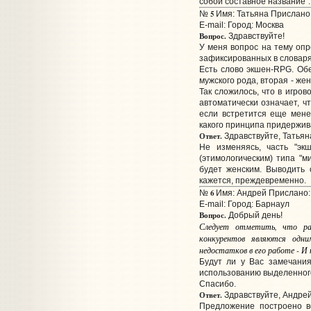
собой составное название".
5
№
Имя: Татьяна Прислано:
E-mail:
Город: Москва
Вопрос.
Здравствуйте!
У меня вопрос на тему оп
зафиксированных в словаря
Есть слово экшен-RPG. Об
мужского рода, вторая - жен
Так сложилось, что в игров
автоматически означает, ч
если встретится еще мене
какого принципа придержив
Ответ.
Здравствуйте, Татьян
Не изменяясь, часть "эк
(этимологическим) типа "м
будет женским. Выводить 
кажется, преждевременно.
6
№
Имя: Андрей Прислано: 
E-mail:
Город: Барнаул
Вопрос.
Добрый день!
Следует отметить, что рас
конкурентов являются одни
недостатков в его работе - И
Будут ли у Вас замечания
использованию выделенног
Спасибо.
Ответ.
Здравствуйте, Андрей
Предложение построено в