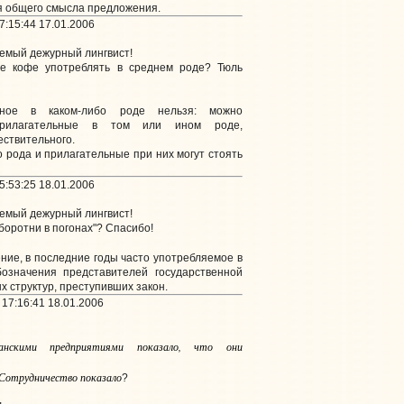
я общего смысла предложения.
7:15:44 17.01.2006
емый дежурный лингвист!
е кофе употреблять в среднем роде? Тюль
льное в каком-либо роде нельзя: можно
рилагательные в том или ином роде,
ствительного.
о рода и прилагательные при них могут стоять
5:53:25 18.01.2006
емый дежурный лингвист!
боротни в погонах"? Спасибо!
ние, в последние годы часто употребляемое в
бозначения представителей государственной
х структур, преступивших закон.
17:16:41 18.01.2006
анскими предприятиями показало, что они
Сотрудничество показало
?