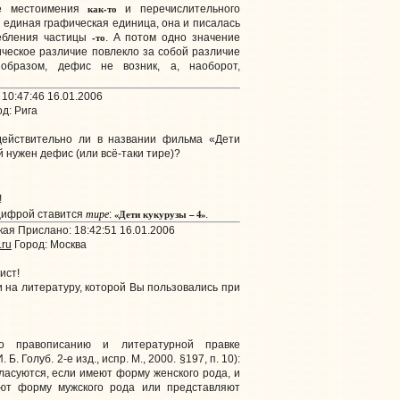
как-то
ие местоимения
и перечислительного
 единая графическая единица, она и писалась
-то
ебления частицы
. А потом одно значение
ическое различие повлекло за собой различие
 образом, дефис не возник, а, наоборот,
10:47:46 16.01.2006
д: Рига
 действительно ли в названии фильма «Дети
 нужен дефис (или всё-таки тире)?
!
тире
«Дети кукурузы – 4»
цифрой ставится
:
.
ая Прислано: 18:42:51 16.01.2006
.ru
Город: Москва
ист!
и на литературу, которой Вы пользовались при
о правописанию и литературной правке
. Б. Голуб. 2-е изд., испр. М., 2000. §197, п. 10):
ласуются, если имеют форму женского рода, и
еют форму мужского рода или представляют