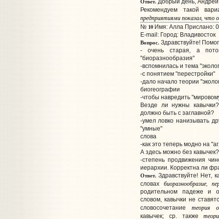
Ответ.
Добрый день, Андрей
Рекомендуем такой вар
предприятиями показал, что о
10
№
Имя: Алла Прислано: 0
E-mail:
Город: Владивосток
Вопрос.
Здравствуйте! Помог
- очень старая, а пот
"биоразнообразия"
-вспомнилась и тема "эколо
-с понятием "перестройки"
-дало начало теории "эколо
биогеографии
-чтобы навредить "мировом
Везде ли нужны кавычки?
должно быть с заглавной?
-умел ловко нанизывать др
"умные"
слова
-как это теперь модно на "а
А здесь можно без кавычек
-степень продвижения чин
иерархии. Корректна ли фр
Ответ.
Здравствуйте! Нет, к
биоразнообразие, пе
словах
родительном падеже и о
словом, кавычки не ставят
теория о
словосочетание
теор
кавычек; ср. также