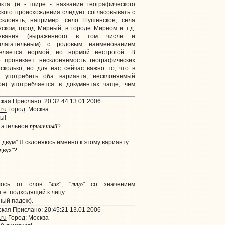
нкта (и - шире - название географического
сского происхождения следует согласовывать с
клонять, например: село Шушенское, села
ском; город Мирный, в городе Мирном и т.д.
азвания (выраженного в том числе и
илагательным) с родовым наименованием
является нормой, но нормой нестрогой. В
 проникает несклоняемость географических
сколько, но для нас сейчас важно то, что в
 употребить оба варианта; несклоняемый
ое) употребляется в документах чаще, чем
кая Прислано: 20:32:44 13.01.2006
.ru
Город: Москва
ы!
приличный
агательное
?
 двум" Я склоняюсь именно к этому варианту
двух"?
лик
лицо
лось от слов "
", "
" со значением
.е. подходящий к лицу.
ный падеж).
кая Прислано: 20:45:21 13.01.2006
.ru
Город: Москва