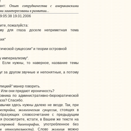
!
Опыт сотрудничества с американскими
иант:
ни заинтересованы в развитии...
9:05:38 19.01.2006
ите, пожалуйста:
ому для глаза доселе неприметная тема
гия"
гической сукцессии" и теории островной
у империализму".
 Если нужны, то наверное, название темы
уг за другом звучные и непонятные, а потому
глицкий" манер говорить.
? Или они придают ироничность?
овника по административно-бюрократической
аза? Спасибо.
авычки здесь нужны далеко не везде. Так, при
рестройка, экологическая сукцессия
, стоящих в
бразующих словосочетание с предыдущим
ся (посмотрите, кстати, в Вашем же тексте на
стровной биогеографии
, употребленное без
ия относительности
экология
). Слово
можно