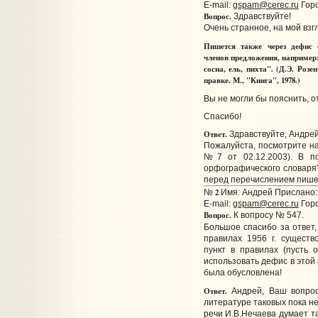
E-mail:
gspam@cerec.ru
Горо
Вопрос.
Здравствуйте!
Очень странное, на мой взг
Пишется также через дефис 
членов предложения, например:
сосна, ель, пихта". (Д.Э. Роз
правке. М., "Книга", 1978.)
Вы не могли бы пояснить, о
Спасибо!
Ответ.
Здравствуйте, Андрей
Пожалуйста, посмотрите н
№7 от 02.12.2003). В по
орфографического словаря"
перед перечислением пише
2
№
Имя: Андрей Прислано: 
E-mail:
gspam@cerec.ru
Горо
Вопрос.
К вопросу № 547.
Большое спасибо за ответ,
правилах 1956 г. сущест
пункт в правилах (пусть 
использовать дефис в этой
была обусловлена!
Ответ.
Андрей, Ваш вопрос 
литературе таковых пока не
речи И.В.Нечаева думает та