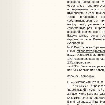
название населенного пу
объекта, т. е. топоним) ру
определяемым словом - с
Шушенского, в селе Шушен
Такое согласование н
субстантивированным пр
(город, село, деревня) 
современную речь широко
названий, причин этого не
Вашем случае допустимо
вариант (в селе Ильинск
склоняемый.
13
№
Имя: Татьяна Стрижевс
E-mail:
tatianastrizh@rambler
Вопрос.
Уважаемые лингвист
1. Откуда произошло прил
2. Как правильно:
x>=2 "Икс больше или равен
или "Икс больше или равен 
Заранее благодарю!
Ответ.
Уважаемая Татьяна!
Приличный
1. "
" образова
"подобающий", "уместный", т
чему?
2. Равен
двум (датель
14
№
Имя: Татьяна Стрижевс
E-mail:
tatianastrizh@rambler