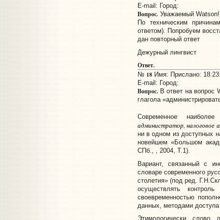
E-mail:
Город:
Вопрос.
Уважаемый Watson!
По техническим причина
ответом). Попробуем восст
дан повторный ответ
Дежурный лингвист
Ответ.
18
№
Имя: Прислано: 18:23:
E-mail:
Город:
Вопрос.
В ответ на вопрос 
глагола «администрироват
Современное наиболее
администратор, налоговое 
ни в одном из доступных н
новейшем «Большом акаде
СПб., , 2004, Т.1).
Вариант, связанный с ин
словаре современного русс
столетия» (под ред. Г.Н.Ск
осуществлять контрол
своевременностью пополн
данных, методами доступа 
Этимологически слово пр