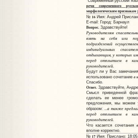
"Современный русский язы
речи современного русско
морфологическим признакам
16
№
Имя: Андрей Прислано
E-mail:
Город: Барнаул
Вопрос.
Здравствуйте!
Руководителям спасательн
взять на себя или пор
подразделений осуществл
индивидуальных спасат
отдыхающим, у которых име
перед отплытием в кам
руководителей.
Будут ли у Вас замечания
в 
использовано сочетание
Спасибо.
Ответ.
Здравствуйте, Андре
Смысл приведенной фраз
сделать ее менее громо
предложения, мы можем 
...а также предл
образом:
перед отплытием в кам
руководителей.
Что касается сочетания
вполне корректно.
17
№
Имя: Прислано: 18:05: