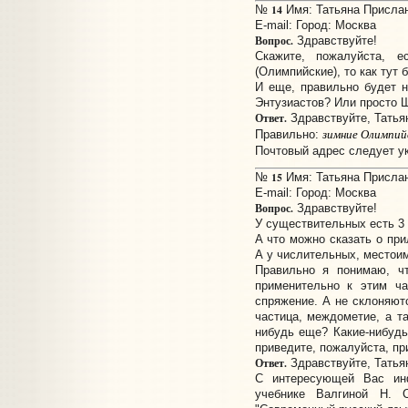
14
№
Имя: Татьяна Прислано
E-mail:
Город: Москва
Вопрос.
Здравствуйте!
Скажите, пожалуйста, 
(Олимпийские), то как тут
И еще, правильно будет 
Энтузиастов? Или просто 
Ответ.
Здравствуйте, Татья
зимние Олимпий
Правильно:
Почтовый адрес следует у
15
№
Имя: Татьяна Прислано
E-mail:
Город: Москва
Вопрос.
Здравствуйте!
У существительных есть 3 
А что можно сказать о при
А у числительных, местои
Правильно я понимаю, ч
применительно к этим ча
спряжение. А не склоняютс
частица, междометие, а та
нибудь еще? Какие-нибудь
приведите, пожалуйста, пр
Ответ.
Здравствуйте, Татья
С интересующей Вас ин
учебнике Валгиной Н. 