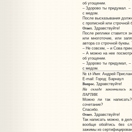
об угощении.
– Здорово ты придумал. –
с медом.
После высказывания должна
с прописной или строчной 
Ответ.
Здравствуйте!
После реплики ставится з
или многоточие, или запя
автора со строчной буквы. 
– Не совсем, – и Сова при
– А можно на нее посмотр
об угощении.
– Здорово ты придумал, –
с медом.
13
№
Имя: Андрей Прислано
E-mail:
Город: Барнаул
Вопрос.
Здравствуйте!
На складе закончились 
ПАРТИИ.
Можно ли так написать
сочетание?
Спасибо.
Ответ.
Здравствуйте!
Так написать можно, в де
вообще обойтись без с
зажимы из сертифицирован