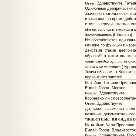
Ответ.
Здравствуйте, Татья
Одиночные деепричастия о
значение глагольности, вы
и указывая на время действ
стоят впереди глагола-ск
Месяц, золотясь, спускался 
договорившись
(Шолохов).
Не обособляются одиночны
близкие по функции к наре
действия (такие дееприч
образом? в каком положен
лишь изредка хрипло вскри
молча и не торопясь
(Турген
Таким образом, в Вашем п
вариант без запятой.
9
№
Имя: Татьяна Прислано:
E-mail:
Город: Москва
Вопрос.
Здравствуйте!
Корректно ли словосочетан
Ответ.
Здравствуйте!
Да, такое выражение вполн
название документально
"ЖИВОТНЫЕ: ВЗГЛЯД ИЗН
10
№
Имя: Алла Прислано: 1
E-mail:
Город: Владивосток
Вопрос.
Здравствуйте! Помо