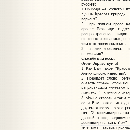
русский:
1 Природа же южного Сих
лучше: Красота природы .
вариант?
2 …при полном праве вл
ареале. Речь идет о дре
распространения видов
полезных ископаемых, но 
чем этот ареал заменить.
3 ассимилировались 
племенами?
Спасибо вам всем.
Ответ.
Здравствуйте!
1. Как Вам такое: "Красо
Алиня широко известны".
2. Подойдет слово "реги
область страны, отличающ
национальным составом н
быть так: "...в регионе ист
3. Можно сказать и так и 
если Вам важно, что дан
другим этносом, то употр
(тип "X ассимилировался
данный этнос, видоизмен
ассимилировался с Y-ом".
11
№
Имя: Татьяна Прислано