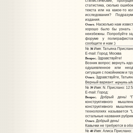
стилистические, пропущ
статистика, сколько ошибо
текста или на какое-то ко
исследования? Подразум
издания.
Ответ.
Насколько нам извест
хорошо было бы узнать и
неизбежны. Попробуйте за
форуме у полиграфистов
сообщите и нам :)
38
№
Имя: Татьяна Прислано
E-mail:
Город: Москва
Вопрос.
Здравствуйте!
Возник вопрос: вернуть идо
одушевленное или неод
ситуация с покойником и тр
Ответ.
Здравствуйте, Татьян
вернуть идо
Верный вариант:
39
№
Имя: N. Прислано: 12:5
E-mail:
Город:
Вопрос.
Добрый день! "П
конструктивного мышле
конструктивного мышлен
технологиях называется "
остальные названия рубрик 
Ответ.
Добрый день!
Кавычки не требуются в обо
40
№
Имя: Алиса Прислано: 