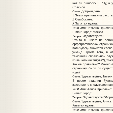
нет ли ошибок? 3. "Ну, а 
Спасибо.
Ответ.
Добрый день!
1.
Знаки препинания расста
2.
Ошибок нет.
3.
Запятая нужна.
31
№
Имя: Татьяна Прислано
E-mail:
Город: Москва
Вопрос.
Здравствуйте!
Что-то я ничего не пони
орфографической страничке
пользуюсь) значится слово 
уикенд. Кроме того, в о
тамошней справочной служ
из вашего института?), тож
Как же правильно? Можно 
страничку, были ли сущес
года?
Ответ.
Здравствуйте, Татьян
Русско
В новом издании
закреплено следующее напи
32
№
Имя: Алиса Прислано: 
E-mail:
Город:
Вопрос.
Здравствуйте! "Форм
Ответ.
Здравствуйте, Алиса!
Кавычки нужны.
33
№
Имя: Татьяна Прислано