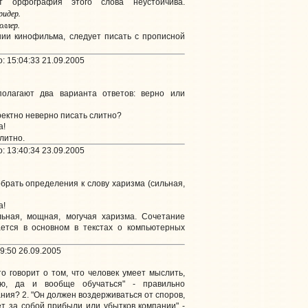
 орфография этого слова неустойчива.
ридер.
оллер.
нии кинофильма, следует писать с прописной
: 15:04:33 21.09.2005
олагают два варианта ответов: верно или
ректно неверно писать слитно?
а!
литно.
: 13:40:34 23.09.2005
брать определения к слову харизма (сильная,
а!
льная, мощная, могучая харизма. Сочетание
ается в основном в текстах о компьютерных
9:50 26.09.2005
о говорит о том, что человек умеет мыслить,
ю, да и вообще обучаться" - правильно
ния? 2. "Он должен воздерживаться от споров,
ет за собой прибыли или убытков компании" -