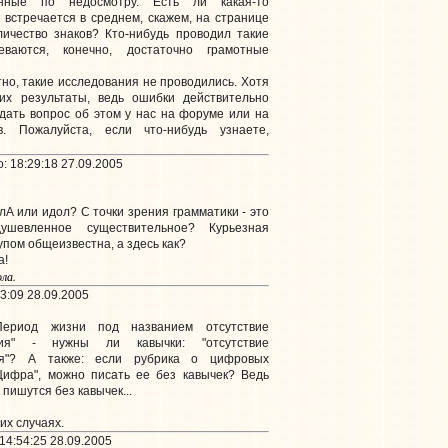
енные по недосмотру. Есть ли какая-то
к встречается в среднем, скажем, на странице
личество знаков? Кто-нибудь проводил такие
еваются, конечно, достаточно грамотные
но, такие исследования не проводились. Хотя
х результаты, ведь ошибки действительно
дать вопрос об этом у нас на форуме или на
. Пожалуйста, если что-нибудь узнаете,
: 18:29:18 27.09.2005
лА или идол? С точки зрения грамматики - это
ушевленное существительное? Курьезная
упом общеизвестна, а здесь как?
а!
ла.
3:09 28.09.2005
ериод жизни под названием отсутствие
ния" - нужны ли кавычки: "отсутствие
ия"? А также: если рубрика о цифровых
Цифра", можно писать ее без кавычек? Ведь
пишутся без кавычек...
их случаях.
14:54:25 28.09.2005