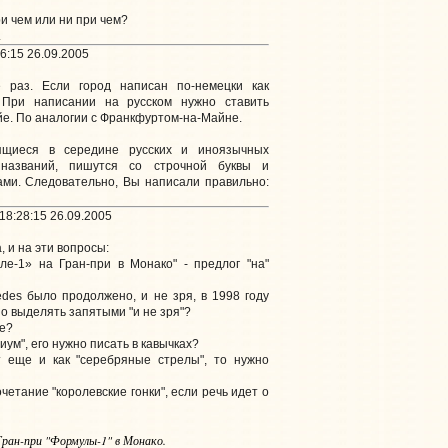
и чем или ни при чем?
.
6:15 26.09.2005
раз. Если город написан по-немецки как
 При написании на русском нужно ставить
е. По аналогии с Франкфуртом-на-Майне.
ящиеся в середине русских и иноязычных
 названий, пишутся со строчной буквы и
ми. Следовательно, Вы написали правильно:
18:28:15 26.09.2005
 и на эти вопросы:
ле-1» на Гран-при в Монако" - предлог "на"
edes было продолжено, и не зря, в 1998 году
о выделять запятыми "и не зря"?
ре?
диум", его нужно писать в кавычках?
т еще и как "серебряные стрелы", то нужно
очетание "королевские гонки", если речь идет о
ран-при "Формулы-1" в Монако.