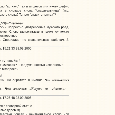
ово "артхаус" так и пишется или нужен дефис
ла в словаре слова "спасательница" (м.р.
такого слова? Только "спасительница"?
арт-хаус.
з дефис:
ссии, корректно употребление мужского рода,
телем.
спасательница
Слово
в таком контексте
росторечное.
1. Специалист по спасательным работам. 2.
: 15:21:33 28.09.2005
и тут ошибки?
т «Фиата»? - Продуманностью исполнения.
в в вопросе?
а!
Чем отлича
ю
тся
стим. Но обратите внимание:
Что отличает «Жигули» от «Фиата»? -
нт:
: 17:25:48 28.09.2005
я в словарной статье...
ковые деревья)
 все-таки бонсай - неизменяемое слово или