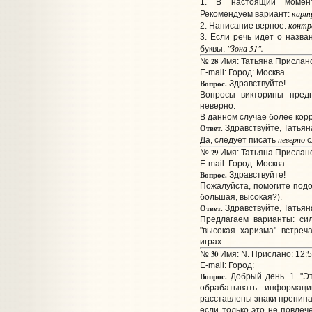
1. В настоящий момент
кар
т
Рекомендуем вариант:
контр
2. Написание верное:
3. Если речь идет о назва
"Зона 51".
буквы:
28
№
Имя: Татьяна Прислано
E-mail:
Город: Москва
Вопрос.
Здравствуйте!
Вопросы викторины предп
неверно.
В данном случае более кор
Ответ.
Здравствуйте, Татьян
неверно
Да, следует писать
с
29
№
Имя: Татьяна Прислано
E-mail:
Город: Москва
Вопрос.
Здравствуйте!
Пожалуйста, помогите подо
большая, высокая?).
Ответ.
Здравствуйте, Татьян
Предлагаем варианты: си
"высокая харизма" встреч
играх.
30
№
Имя: N. Прислано: 12:5
E-mail:
Город:
Вопрос.
Добрый день. 1. "Эт
обрабатывать информаци
расставлены знаки препина
если только это не повлеч