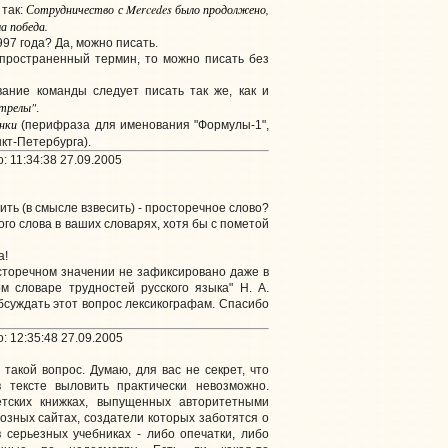
Сотрудничество с Mercedes было продолжено,
 так:
ла победа.
97 года? Да, можно писать.
пространенный термин, то можно писать без
ание команды следует писать так же, как и
стрелы"
.
онки
(перифраза для именования "Формулы-1",
кт-Петербурга).
 11:34:38 27.09.2005
ить (в смысле взвесить) - просторечное слово?
того слова в ваших словарях, хотя бы с пометой
а!
сторечном значении не зафиксировано даже в
м словаре трудностей русского языка" Н. А.
обсуждать этот вопрос лексикографам. Спасибо
: 12:35:48 27.09.2005
такой вопрос. Думаю, для вас не секрет, что
тексте выловить практически невозможно.
тских книжках, выпущенных авторитетными
озных сайтах, создатели которых заботятся о
 серьезных учебниках - либо опечатки, либо