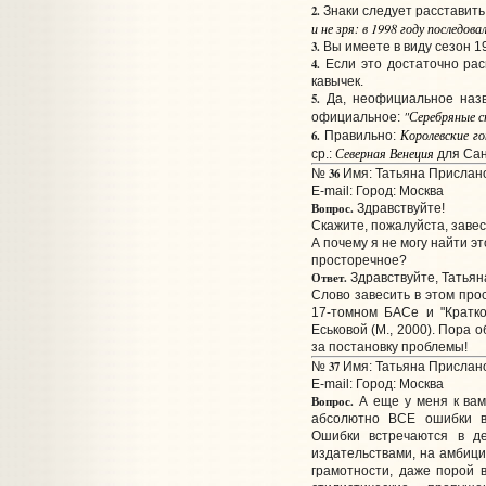
2.
Знаки следует расставить
и не зря: в 1998 году последова
3.
Вы имеете в виду сезон 19
4.
Если это достаточно рас
кавычек.
5.
Да, неофициальное назв
"Серебряные 
официальное:
Королевские г
6.
Правильно:
Северная Венеция
ср.:
для Сан
36
№
Имя: Татьяна Прислано:
E-mail:
Город: Москва
Вопрос.
Здравствуйте!
Скажите, пожалуйста, завес
А почему я не могу найти э
просторечное?
Ответ.
Здравствуйте, Татьян
Слово завесить в этом про
17-томном БАСе и "Кратко
Еськовой (М., 2000). Пора 
за постановку проблемы!
37
№
Имя: Татьяна Прислано
E-mail:
Город: Москва
Вопрос.
А еще у меня к вам 
абсолютно ВСЕ ошибки в 
Ошибки встречаются в де
издательствами, на амбици
грамотности, даже порой в