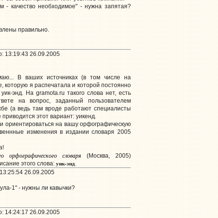
ум - качество необходимое" - нужна запятая?
влены правильно.
: 13:19:43 26.09.2005
маю... В ваших источниках (в том числе на
, которую я распечатала и которой постоянно
уик-энд. На gramota.ru такого слова нет, есть
твете на вопрос, заданный пользователем
бе (а ведь там вроде работают специалисты
е приводится этот вариант: уикенд.
ли ориентироваться на вашу орфографическую
твеннные изменения в издании словаря 2005
а!
го орфографического словаря
(Москва, 2005)
уик-энд
сание этого слова:
.
13:25:54 26.09.2005
ула-1" - нужны ли кавычки?
: 14:24:17 26.09.2005