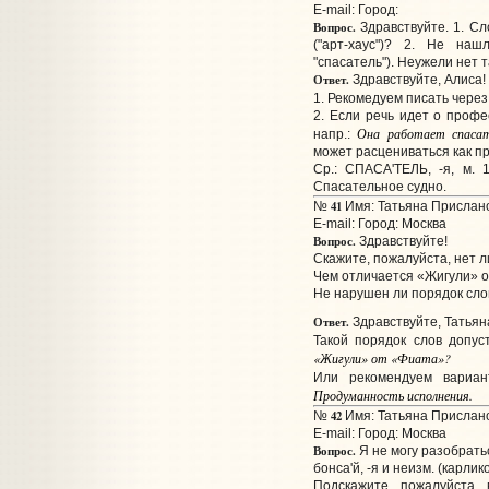
E-mail:
Город:
Вопрос.
Здравствуйте. 1. Сл
("арт-хаус")? 2. Не наш
"спасатель"). Неужели нет 
Ответ.
Здравствуйте, Алиса!
1. Рекомедуем писать чере
2. Если речь идет о профе
Она работает спаса
напр.:
может расцениваться как п
Ср.: СПАСА'ТЕЛЬ, -я, м. 
Спасательное судно.
41
№
Имя: Татьяна Прислано
E-mail:
Город: Москва
Вопрос.
Здравствуйте!
Скажите, пожалуйста, нет л
Чем отличается «Жигули» о
Не нарушен ли порядок сло
Ответ.
Здравствуйте, Татьян
Такой порядок слов допу
«Жигули» от «Фиата»?
Или рекомендуем вариа
Продуманность исполнения.
42
№
Имя: Татьяна Прислано
E-mail:
Город: Москва
Вопрос.
Я не могу разобратьс
бонса'й, -я и неизм. (карли
Подскажите, пожалуйста,