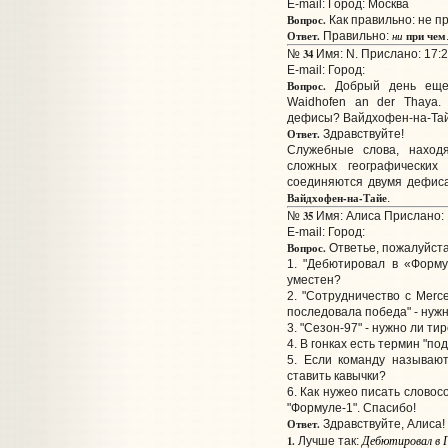
E-mail:
Город: Москва
Вопрос.
Как правильно: не пр
Ответ.
ни
при чем
Правильно:
34
№
Имя: N. Прислано: 17:2
E-mail:
Город:
Вопрос.
Добрый день еще 
Waidhofen an der Thaya.
дефисы? Вайдхофен-на-Тай
Ответ.
Здравствуйте!
Служебные слова, наход
сложных географических
соединяются двумя дефиса
Вайдхофен-на-Тайе
.
35
№
Имя: Алиса Прислано: 
E-mail:
Город:
Вопрос.
Ответье, пожалуйста,
1. "Дебютировал в «Форму
уместен?
2. "Сотрудничество с Merc
последовала победа" - нужн
3. "Сезон-97" - нужно ли ти
4. В гонках есть термин "по
5. Если команду называю
ставить кавычки?
6. Как нужео писать словос
"Формуле-1". Спасибо!
Ответ.
Здравствуйте, Алиса!
Дебютировал в Г
1.
Лучше так: