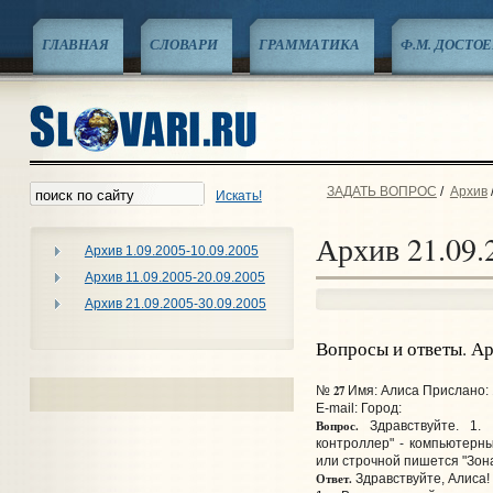
ГЛАВНАЯ
СЛОВАРИ
ГРАММАТИКА
Ф.М. ДОСТО
ЗАДАТЬ ВОПРОС
/
Архив
Искать!
Архив 21.09.
Архив 1.09.2005-10.09.2005
Архив 11.09.2005-20.09.2005
Архив 21.09.2005-30.09.2005
Вопросы и ответы. А
27
№
Имя: Алиса Прислано: 
E-mail:
Город:
Вопрос.
Здравствуйте. 1. 
контроллер" - компьютерны
или строчной пишется "Зон
Ответ.
Здравствуйте, Алиса!