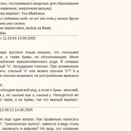
 bass
, послужившего моделью для образования
намичная, энергичная музыка).
Том Миддлтон.
Ваш вариант:
и следование моде, но все это есть у многих других
пить уже сложно.
ие вариативно, выбор за Вами.
бви.
 11:24:04 14.09.2005
аре русского языка сказано, что гласными/
ки, а также буквы, их обозначающие. Меня
ебления мужского/женского рода. В словаре
ый "о", безударная гласная. При упоминании
рить: гласный "о" или можно гласная "о"? А в
я гласная возможно ли употребление мужского
а!
букве
необходим мужской род, а если о
- женский,
я у,
гласный звук а, гласный у.
но
Находиться же
о звуки, а не буквы, так что верный вариант:
12:39:12 14.09.2005
ик еще один вопрос. Как правильно написать
", "электронная группа", имеется в виду стиль
 заключать в кавычки? Но ведь это название