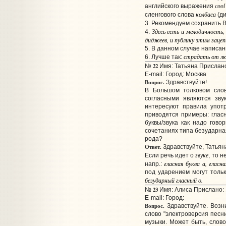
cool
английского выражения
колбаса
сленгового слова
(ди
3. Рекомендуем сохранить 
Здесь есть и мелодичность
,
4.
диджеев
,
и публику этим заце
5. В данном случае написан
страдать
от
лю
6. Лучше так:
22
№
Имя: Татьяна Прислано:
E-mail:
Город: Москва
Вопрос.
Здравствуйте!
В Большом толковом слов
согласными являются зву
интересуют правила употр
приводятся примеры: гласн
буквы/звука как надо гово
сочетаниях типа безударна
рода?
Ответ.
Здравствуйте, Татьян
звуке
Если речь идет о
, то 
гласная буква а, гласна
напр.:
под ударением могут тольк
безударный гласный о.
23
№
Имя: Алиса Прислано: 
E-mail:
Город:
Вопрос.
Здравствуйте. Возн
слово "электроверсия песни
музыки. Может быть, слово