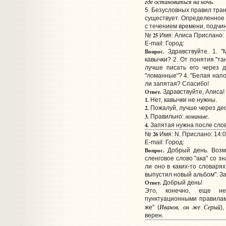
где остановиться на ночь.
5. Безусловных правил тра
существует. Определенное 
с течением времени, подчи
25
№
Имя: Алиса Прислано: 
E-mail:
Город:
Вопрос.
Здравствуйте. 1. "
кавычки? 2. От понятия "та
лучше писать его через 
"ломанные"? 4. "Белая нап
ли запятая? Спасибо!
Ответ.
Здравствуйте, Алиса!
1.
Нет, кавычки не нужны.
2.
Пожалуй, лучше через де
лома
н
ые
3.
Правильно:
.
4.
Запятая нужна после сло
26
№
Имя: N. Прислано: 14:0
E-mail:
Город:
Вопрос.
Добрый день. Возмо
сленговое слово "ака" со 
ли оно в каких-то словар
выпустил новый альбом". З
Ответ.
Добрый день!
Это, конечно, еще н
пунктуационными правила
Иванов, он же Серый
же" (
)
верен.