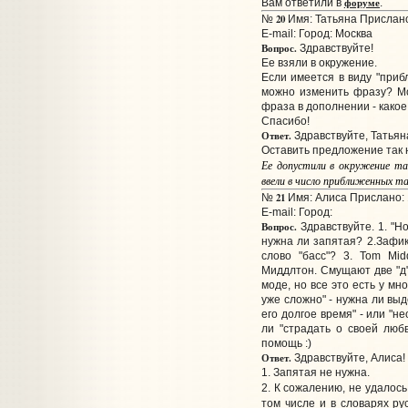
форуме
Вам ответили в
.
20
№
Имя: Татьяна Прислано:
E-mail:
Город: Москва
Вопрос.
Здравствуйте!
Ее взяли в окружение.
Если имеется в виду "прибл
можно изменить фразу? М
фраза в дополнении - какое
Спасибо!
Ответ.
Здравствуйте, Татьян
Оставить предложение так 
Ее допустили в окружение та
ввели в число приближенных т
21
№
Имя: Алиса Прислано: 
E-mail:
Город:
Вопрос.
Здравствуйте. 1. "Н
нужна ли запятая? 2.Зафик
слово "басс"? 3. Tom Mid
Миддлтон. Смущают две "д"
моде, но все это есть у мн
уже сложно" - нужна ли вы
его долгое время" - или "
ли "страдать о своей любв
помощь :)
Ответ.
Здравствуйте, Алиса!
1. Запятая не нужна.
2. К сожалению, не удалос
том числе и в словарях ру