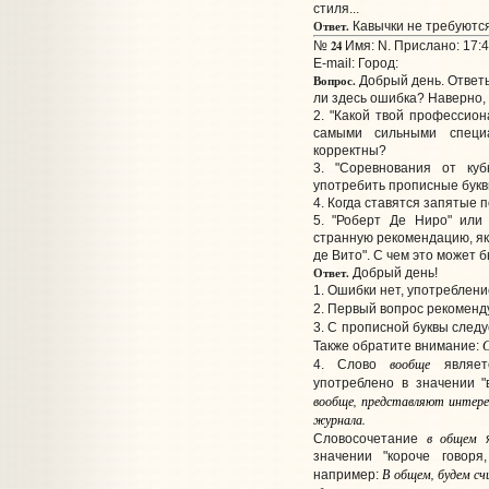
стиля...
Ответ.
Кавычки не требуются
24
№
Имя: N. Прислано: 17:4
E-mail:
Город:
Вопрос.
Добрый день. Ответьт
ли здесь ошибка? Наверно, 
2. "Какой твой профессион
самыми сильными специ
корректны?
3. "Соревнования от куб
употребить прописные бук
4. Когда ставятся запятые п
5. "Роберт Де Ниро" или
странную рекомендацию, як
де Вито". С чем это может 
Ответ.
Добрый день!
1. Ошибки нет, употреблени
2. Первый вопрос рекоменд
3. С прописной буквы след
С
Также обратите внимание:
вообще
4. Слово
являетс
употреблено в значении "
вообще, представляют интере
журнала.
в общем
Словосочетание
я
значении "короче говоря
В общем, будем сч
например: