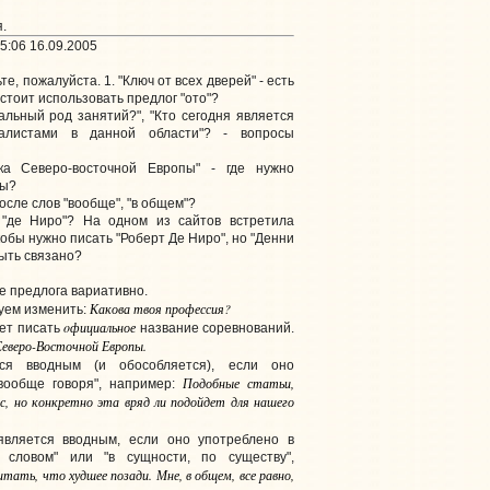
.
5:06 16.09.2005
е, пожалуйста. 1. "Ключ от всех дверей" - есть
стоит использовать предлог "ото"?
альный род занятий?", "Кто сегодня является
алистами в данной области"? - вопросы
ка Северо-восточной Европы" - где нужно
вы?
осле слов "вообще", "в общем"?
 "де Ниро"? На одном из сайтов встретила
обы нужно писать "Роберт Де Ниро", но "Денни
быть связано?
е предлога вариативно.
Какова твоя профессия?
уем изменить:
oфициальное
ует писать
название соревнований.
еверо-Восточной Европы.
я вводным (и обособляется), если оно
Подобные статьи,
вообще говоря", например:
с, но конкретно эта вряд ли подойдет для нашего
вляется вводным, если оно употреблено в
, словом" или "в сущности, по существу",
итать, что худшее позади. Мне, в общем, все равно,