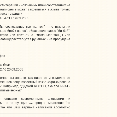
нслитерации иноязычных имен собственных не
написание может закрепиться в языке только
няясь традиции.
16:47:17 19.09.2005
Мы состязались три на три" - не нужны ли
нцор брейк-данса", образовали слово "би-бой",
дефис или слитно? 3. "Ломаные" танцы или
оловину расстегнутая рубашка" - не пропущена
фис.
белая
ва
.
2:46 20.09.2005
жно, вы знаете, как пишется и выделяется
значением "еще известный как"? Зафиксировано
ях? Например, "Диджей ROCCO, ака SVEN-R-G,
апятые верны?
е описано современными словарями и
ака
ми, но по функции
сродни выражению "он
, так что Ваш вариант написания абсолютно