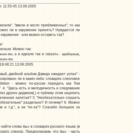
 11:55:45 13.09.2005
изили", "ввели в число приближенных", то как
ожно ли в окружение принять? Нуждается ли
 окружение - или можно оставить так?
а!
нельзя. Можно так:
кого-то
приблизили,
, а в идеале так и сказать -
акого-то.
18:48:21 13.09.2005
овый, двойной альбом Дэвида ожидает успех" -
сировано ли в каких-либо словарях сленговое
dleton - можно по-русски передать как Том
. 4. "Здесь есть и мелодичность и следование
огих других диджеев(,) и публику этим зацепить
деленная запятая? 5. "Необязательно слушать
необязательно" раздельно? И почему? 6. Можно
и и т.д.", а не "из-за"? Спасибо большое за
басс
ь найти слова
в словарях русского языка (в
басс
сского сленга). Предполагаем, что
- часть