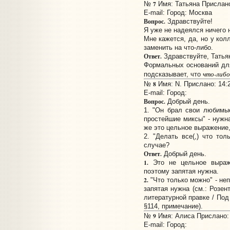
7
№
Имя: Татьяна Прислано:
E-mail:
Город: Москва
Вопрос.
Здравствуйте!
Я уже не надеялся ничего 
Мне кажется, да, но у кол
заменить на что-либо.
Ответ.
Здравствуйте, Татья
Формальных оснований для
что-либо
подсказывает, что
8
№
Имя: N. Прислано: 14:2
E-mail:
Город:
Вопрос.
Добрый день.
1. "Он брал свои любимые
простейшие миксы" - нужн
же это цельное выражение,
2. "Делать все(,) что то
случае?
Ответ.
Добрый день.
1.
Это не цельное выраже
поэтому запятая нужна.
2.
"Что только можно" - не
запятая нужна (см.: Розен
литературной правке / Под р
§114, примечание).
9
№
Имя: Алиса Прислано: 
E-mail:
Город: