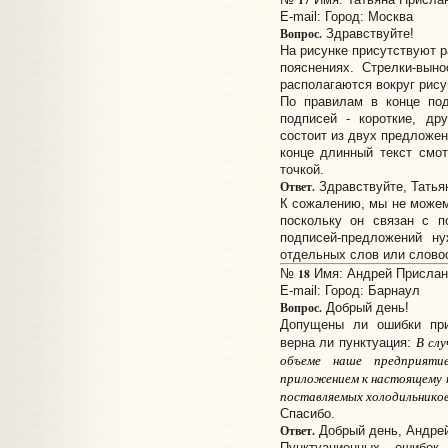
E-mail:
Город: Москва
Вопрос.
Здравствуйте!
На рисунке присутствуют 
пояснениях. Стрелки-вын
располагаются вокруг рису
По правилам в конце под
подписей - короткие, др
состоит из двух предложен
конце длинный текст смот
точкой.
Ответ.
Здравствуйте, Татья
К сожалению, мы не можем
поскольку он связан с п
подписей-предложений н
отдельных слов или слово
18
№
Имя: Андрей Прислано
E-mail:
Город: Барнаул
Вопрос.
Добрый день!
Допущены ли ошибки при
В сл
верна ли пунктуация:
объеме наше предприяти
приложением к настоящему п
поставляемых холодильников
Спасибо.
Ответ.
Добрый день, Андрей
Пунктуационных ошибо