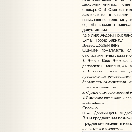
дежурный лингвист, отв
словарь С. И. Ожегова, в 
заключаются в кавычки. 
написания не является уст
о., оба варианта написа
допустимыми.
6
№
Имя: Андрей Прислано:
E-mail:
Город: Барнаул
Вопрос.
Добрый день!
Оцените, пожалуйста, с
стилистики, пунктуации и 
1. Иванов Иван Иванович и
рождения, и Наталью, 2001 
2. В связи с желанием р
предложению руководителя 
должность заместителя на
представительстве ...
3. С указанных должностей о
4. В течение школьного и п
необходимые ...
Спасибо.
Ответ.
Добрый день, Андрей
1
В
-м предложении возможн
Предлагаем изменить нач
и призывном возрасте...