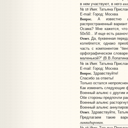
вх
в нем участвуют, в него
15
№
Имя: Татьяна Прислано
E-mail:
Город: Москва
Вопрос.
А известно ли
распространенный вариант
Осама? Мне кажется, что 
50х50... И еще есть разноч
Ответ.
Да, буквенная перед
колеблется; однако прео
часть с компонентом "бе
орфографическом словаре
маленькой?" (В.В.Лопатина,
16
№
Имя: Татьяна Прислано
E-mail:
Город: Москва
Вопрос.
Здравствуйте!
Спасибо за ответы!
Только остался непрояснен
Как изменить следующие 
Военный альянс с другим и
Обе стороны предпочли рас
Военный альянс расторгнут
Военный альянс аннулиров
Ответ.
Здравствуйте, Татья
Предлагаем такие ва
ликвидирован
.
17
№
Имя: Татьяна Прислано