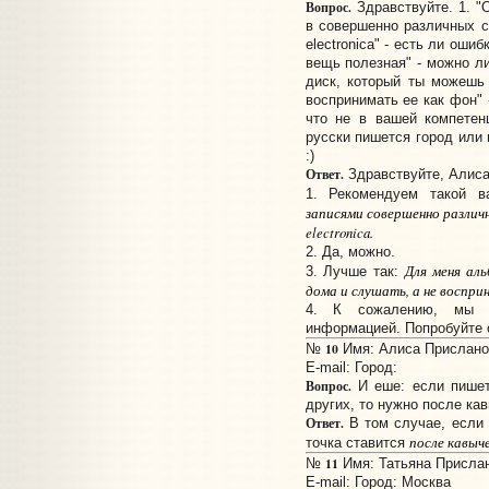
Вопрос.
Здравствуйте. 1. "
в совершенно различных ст
electronica" - есть ли оши
вещь полезная" - можно ли
диск, который ты можешь
воспринимать ее как фон" 
что не в вашей компетенц
русски пишется город или 
:)
Ответ.
Здравствуйте, Алиса
1. Рекомендуем такой в
записями
совершенно различ
electronica.
2. Да, можно.
Для меня ал
3. Лучше так:
дома и слушать, а не воспри
4. К сожалению, мы д
информацией. Попробуйте о
10
№
Имя: Алиса Прислано:
E-mail:
Город:
Вопрос.
И еше: если пишет
других, то нужно после кав
Ответ.
В том случае, если
после кавыч
точка ставится
11
№
Имя: Татьяна Прислано
E-mail:
Город: Москва