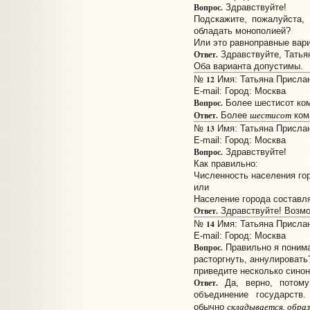
Вопрос.
Здравствуйте!
Подскажите, пожалуйста,
обладать монополией?
Или это равноправные вар
Ответ.
Здравствуйте, Татья
Оба варианта допустимы.
12
№
Имя: Татьяна Прислано
E-mail:
Город: Москва
Вопрос.
Более шестисот ком
шестисот
Ответ.
Более
ком
13
№
Имя: Татьяна Прислано
E-mail:
Город: Москва
Вопрос.
Здравствуйте!
Как правильно:
Численность населения гор
или
Население города составля
Ответ.
Здравствуйте! Возмо
14
№
Имя: Татьяна Прислано
E-mail:
Город: Москва
Вопрос.
Правильно я понима
расторгнуть, аннулировать
приведите несколько синон
Ответ.
Да, верно, потому
объединение государств
складывается, обра
обычно