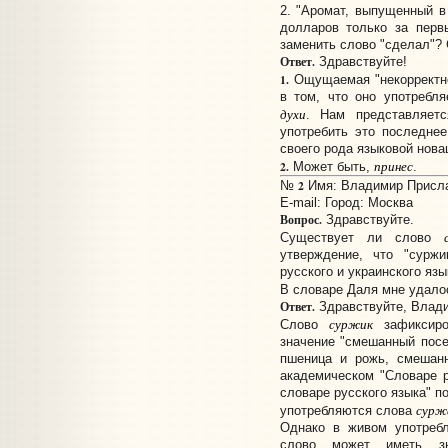
2. "Аромат, выпущенный в
долларов только за перв
заменить слово "сделал"? 
Ответ.
Здравствуйте!
1.
Ощущаемая "некорректно
в том, что оно употребл
духи
. Нам представляет
употребить это последнее
своего рода языковой нова
принес
2.
Может быть,
.
2
№
Имя: Владимир Прислан
E-mail:
Город: Москва
Вопрос.
Здравствуйте.
Существует ли слово
утверждение, что "суржи
русского и украинского язы
В словаре Даля мне удало
Ответ.
Здравствуйте, Влад
суржик
Слово
зафиксиро
значение "смешанный пос
пшеница и рожь, смешанн
академическом "Словаре р
словаре русского языка" по
сурж
употребляются слова
Однако в живом употребл
слово может иметь зн