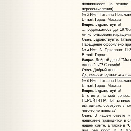
появившееся на основе 
переосмысления).
3
№
Имя: Татьяна Прислано:
E-mail:
Город: Москва
Вопрос.
Здравствуйте!
...продолжалось до 1970-
ли использовано наращени
Ответ.
Здравствуйте, Татья
Наращение оформлено пра
4
№
Имя: N. Прислано: 11:3
E-mail:
Город:
Вопрос.
Добрый день! "Мы с
слово "ты"? Спасибо!
Ответ.
Добрый день!
Мы с ни
Да, кавычки нужны:
5
№
Имя: Татьяна Прислано:
E-mail:
Город: Москва
Вопрос.
Здравствуйте!
В ответе на мой вопро
ПЕРЕЙТИ НА ТЫ ты пишетс
вы, однако, советуете в п
чего-то не поняла?
Ответ.
В нашем ответе мы
написание приводится в сл
нашем сайте, а также в "С
под. ред. проф. В. В. Мо