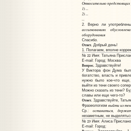
Относительно предстоящих 
1) ...
2) ...
...
2. Верно ли употреблен
ассигнованиях обусловле
оборудования
Спасибо.
Ответ.
Добрый день!
1. Полагаем, вполне коррек
22
№
Имя: Татьяна Прислано
E-mail:
Город: Москва
Вопрос.
Здравствуйте!
У Виктора фон Дума было
богатство, власть и привл
нужно было кое-что еще,
выйти из тени своего сопе
Можно сказать из тени? Буд
славы или еще чего-то?
Ответ.
Здравствуйте, Татья
выйти из тен
Фразеологизм
оставаться, держ
Ср.:
незаметным, не выделятьс
23
№
Имя: Алиса Прислано:
E-mail:
Город: