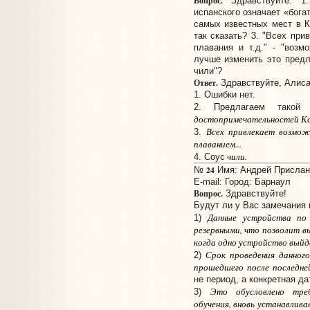
Вопрос.
Здравствуйте. 1.
испанского означает «бога
самых известных мест в К
так сказать? 3. "Всех при
плавания и т.д." - "возм
лучше изменить это предл
чили"?
Ответ.
Здравствуйте, Алиса
1. Ошибки нет.
2. Предлагаем такой
достопримечательностей Кос
Всех привлекает возмож
3.
плаванием...
чили.
4. Соус
24
№
Имя: Андрей Прислано
E-mail:
Город: Барнаул
Вопрос.
Здравствуйте!
Будут ли у Вас замечания 
Данные устройства по
1)
резервными, что позволит в
когда одно устройство выйд
Срок проведения данного
2)
прошедшего после последн
не период, а конкретная да
Это обусловлено тре
3)
обучения, вновь устанавлив