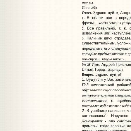
школы.
Спасибо.
Ответ.
Здравствуйте, Андре
1.
В целом все в порядке
...когда
одно из устр
фразы:
2.
Все правильно, т. к. 
исполнения или наступлени
3.
Наличие двух страдате
существительным, усложн
переделать его следующи
которые предъявляются к ср
помещен
ии
завуча школы.
25
№
Имя: Андрей Прислано
E-mail:
Город: Барнаул
Вопрос.
Здравствуйте!
1. Будут ли у Вас замечани
Под качественной работо
обуславливающее способност
интервале времени (например
соответствии с требова
поставляемой вместе с издел
2. В учебнике написано, 
согласованы". Нарушае
Демократия - это сочетани
примеры, когда главные ч
родах, числах и падежах.