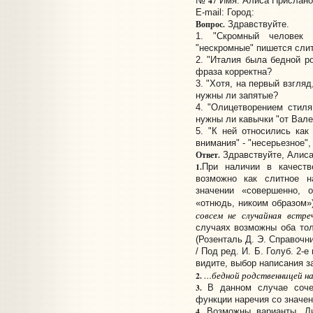
47
№
Имя: Алиса Прислано:
E-mail:
Город:
Вопрос.
Здравствуйте.
1. "Скромный человек 
"нескромные" пишется сли
2. "Италия была бедной р
фраза корректна?
3. "Хотя, на первый взгля
нужны ли запятые?
4. "Олицетворением стиля
нужны ли кавычки "от Вале
5. "К ней относились как
внимания" - "несерьезное",
Ответ.
Здравствуйте, Алиса
1.
При наличии в качеств
возможно как слитное н
значении «совершенно, о
«отнюдь, никоим образом»
совсем не случайная встре
случаях возможны оба тол
(Розенталь Д. Э. Справочн
/ Под ред. И. Б. Голуб. 2-е 
видите, выбор написания за
…бедной родственницей на
2.
3.
В данном случае соч
функции наречия со значен
4.
Возможны варианты. 