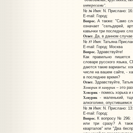
интересами"
.
36
№
Имя: N. Прислано: 16:
E-mail:
Город:
Вопрос.
А также: "Само сло
означает "сельдерей, ар
кавычки три последних сло
Ответ.
Да, в данном случае
37
№
Имя: Татьяна Прислано
E-mail:
Город: Москва
Вопрос.
Здравствуйте!
Как правильно пишется
словаре русского языка, С
даются такие варианты: хон
числе на вашем сайте, - х
в последнее время?
Ответ.
Здравствуйте, Татья
Хонорик
ханурик
и
– это раз
Х
н
рик
о
о
- помесь хорька и 
Х
н
рик
а
у
- маленький, тще
алкоголике, опустившемся ч
38
№
Имя: N. Прислано: 13:
E-mail:
Город:
Вопрос.
К вопросу № 296: 
или три сразу? А такж
кварталов" или "Два бесп