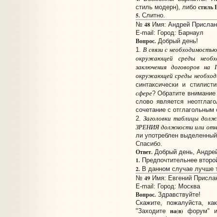
стиль 
стиль модерн), либо
5.
Слитно.
48
№
Имя: Андрей Прислано
E-mail:
Город: Барнаул
Вопрос.
Добрый день!
В связи с необходимост
1.
окружающей среды необхо
заключения договоров 
окружающей среды необходи
синтаксически и стилист
сфере
? Обратите внимание
слово является неотглаг
сочетание с отглагольным
Заголовки таблицы долж
2.
ЗРЕНИЯ должности или отн
ли употреблен выделенный
Спасибо.
Ответ.
Добрый день, Андрей
1.
Предпочтительнее второй
2.
В данном случае лучше 
49
№
Имя: Евгений Прислано
E-mail:
Город: Москва
Вопрос.
Здравствуйте!
Скажите, пожалуйста, ка
на(в)
"Заходите
форум" и