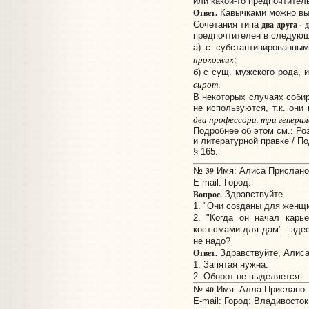
или какой-то предпочтител
Ответ.
Кавычками можно выд
два друга - 
Сочетания типа
предпочтителен в следующ
а) с субстантивированны
прохожих
;
б) с сущ. мужского рода,
сирот
.
В некоторых случаях соби
не используются, т.к. они
два профессора, три генерал
Подробнее об этом см.: Ро
и литературной правке / Под
§ 165.
39
№
Имя: Алиса Прислано:
E-mail:
Город:
Вопрос.
Здравствуйте.
1. "Они созданы для женщи
2. "Когда он начал карь
костюмами для дам" - зде
не надо?
Ответ.
Здравствуйте, Алиса
1. Запятая нужна.
2. Оборот не выделяется.
40
№
Имя: Алла Прислано: 
E-mail:
Город: Владивосток