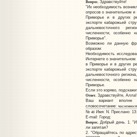
Вопрос.
Здравствуйте!
"Их необходимость возникл
опросов о значительном и
Приморье и в других ре
экспорте кабарожьей стру
дальневосточного рег
численности, особенно 
Приморье".
Возможно ли данную фра
образом:
Необходимость исследова
Интернете о значительном
в Приморье и в других р
экспорте кабарожьей стру
дальневосточного региона
численности, особенно 
Приморье.
Если это коряво, подскажи
Ответ.
Здравствуйте, Алла!
Ваш вариант вполне к
численност
словосочетание:
41
№
Имя: N. Прислано: 13:
E-mail:
Город:
Вопрос.
Добрый день. 1. "Иг
ли запятая?
2. "Обращайтесь по адресу