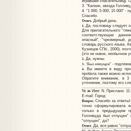
игравшей спасательницу. О
3. "Калкин, звезда Голливу
4. "1 000, 5 000, 15 000" 
Спасибо.
Ответ.
Добрый день.
1.
Да, пословицу следует з
Для прилагательного "тяж
соответствующие данно
опасный", "чрезмерный, 
словарь русского языка. Ав
Кузнецов СПб., 2000), поэ
(это не новое, необычное у
2.
Да, нужны.
"Был отпущен
3.
" - подлежа
4.
Вы имеете в виду проб
пробела также можно испол
Обратите внимание, в 3 
уточнение, поэтому его сле
46
№
Имя: N. Прислано: 11:
E-mail:
Город:
Вопрос.
Спасибо за ответы!
точно сформулировала в
только в предыдущем п
Голливуда был отпущен" (
"отпущен", да?
Ответ.
Да, все равно "отпущ