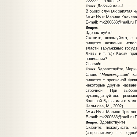
222222" - а здесь?
Ответ.
Добрый день!
В обоих случаях запятая н
42
№
Имя: Марина Калчева 
E-mail:
mk200683@mail.ru
Г
Вопрос.
Здравствуйте!
Скажите, пожалуйста, с 
пишутся названия испол
власти зарубежных госуд
Литвы и т. п.)? Каким пр
написании?
Спасибо.
Ответ.
Здравствуйте, Марин
Министерство
Слово "
" к
пишется с прописной бук
некоторые другие назван
строчной. При выбор
руководствуйтесь реком
большой буквы или с мален
Чельцова, М., 2002).
43
№
Имя: Марина Прислано
E-mail:
mk200683@mail.ru
Г
Вопрос.
Здравствуйте!
Скажите, пожалуйста, к
(загрязнители) - с одн