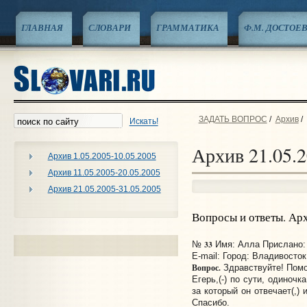
ГЛАВНАЯ
СЛОВАРИ
ГРАММАТИКА
Ф.М. ДОСТОЕ
ЗАДАТЬ ВОПРОС
/
Архив
/
Искать!
Архив 21.05.2
Архив 1.05.2005-10.05.2005
Архив 11.05.2005-20.05.2005
Архив 21.05.2005-31.05.2005
Вопросы и ответы. Ар
33
№
Имя: Алла Прислано: 
E-mail:
Город: Владивосток
Вопрос.
Здравствуйте! Помо
Егерь,(-) по сути, одиноч
за который он отвечает(,)
Спасибо.