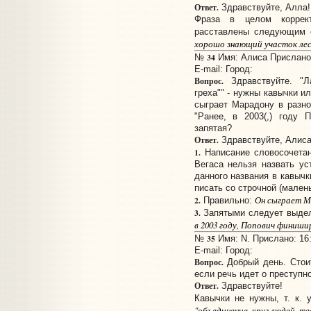
Ответ.
Здравствуйте, Алла!
Фраза в целом коррек
расставлены следующим 
хорошо знающий участок леса
34
№
Имя: Алиса Прислано:
E-mail:
Город:
Вопрос.
Здравствуйте. "Л
греха"" - нужны кавычки ил
сыграет Марадону в разном
"Ранее, в 2003(,) году 
запятая?
Ответ.
Здравствуйте, Алиса
1.
Написание словосочета
Вегаса нельзя назвать у
данного названия в кавыч
писать со строчной (малень
Он сыграет М
2.
Правильно:
3.
Запятыми следует выде
в 2003 году, Попович финиш
35
№
Имя: N. Прислано: 16:
E-mail:
Город:
Вопрос.
Добрый день. Стоит
если речь идет о преступн
Ответ.
Здравствуйте!
Кавычки не нужны, т. к.
"объединение, круг людей, т