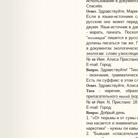
использование в документа
Спасибо.
Ответ.
Здравствуйте, Марин
Если в языке-источнике 
русском оно может перед
двумя. Язык-источник в дан
- марать, пачкать. Поско
поллюция
"
" пишется в русс
должны писаться так же. 
в документах экологическо
экологам: слово узкоспеци
44
№
Имя: Алиса Прислано:
E-mail:
Город:
Вопрос.
Здравствуйте! "Тихо
- окончание, грамматическ
Есть ли суффикс в этом с
Ответ.
Здравствуйте, Алиса
Тихо
- наречие, образо
тихий
прилагательного
(ко
45
№
Имя: N. Прислано: 18:
E-mail:
Город:
Вопрос.
Добрый день.
1. "«От тюрьмы и от сумы 
она касается и знаменитых
наркотики" - нужны ли кав
2. "Бывшая «спасательн