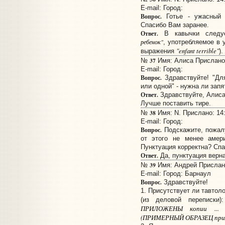
E-mail:
Город:
Вопрос.
Готье - ужасный 
Спасибо Вам заранее.
Ответ.
В кавычки следуе
ребенок"
, употребляемое в 
"enfant terrible"
выражения
).
37
№
Имя: Алиса Прислано:
E-mail:
Город:
Вопрос.
Здравствуйте! "Дл
или одной" - нужна ли запя
Ответ.
Здравствуйте, Алиса
Лучше поставить тире.
38
№
Имя: N. Прислано: 14:
E-mail:
Город:
Вопрос.
Подскажите, пожалу
от этого не менее амер
Пунктуация корректна? Спа
Ответ.
Да, пунктуация верна
39
№
Имя: Андрей Прислано
E-mail:
Город: Барнаул
Вопрос.
Здравствуйте!
1. Присутствует ли тавтол
(из деловой переписки
ПРИЛОЖЕНЫ копии ... б
(ПРИМЕРНЫЙ ОБРАЗЕЦ прил