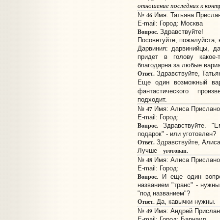
отношение последних к конт
46
№
Имя: Татьяна Прислано
E-mail:
Город: Москва
Вопрос.
Здравствуйте!
Посоветуйте, пожалуйста,
Дарвиния: дарвинийцы, д
придет в голову какое
благодарна за любые вари
Ответ.
Здравствуйте, Татья
Еще один возможный ва
фантастического прои
подходит.
47
№
Имя: Алиса Прислано:
E-mail:
Город:
Вопрос.
Здравствуйте. "Е
подарок" - или уготовлен?
Ответ.
Здравствуйте, Алиса
уготован
Лучше -
.
48
№
Имя: Алиса Прислано:
E-mail:
Город:
Вопрос.
И еще один вопро
названием "транс" - нужн
"под названием"?
Ответ.
Да, кавычки нужны.
49
№
Имя: Андрей Прислано
E-mail:
Город: Барнаул