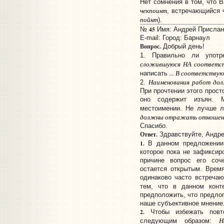
Нет сомнения в том, что 
чекпоинт
, встречающийся 
пойнт
).
45
№
Имя: Андрей Прислано
E-mail:
Город: Барнаул
Вопрос.
Добрый день!
1. Правильно ли употр
сложившуюся НА соответст
... В соответствую
написать
Наименования работ до
2.
При прочтении этого прост
оно содержит изъян. 
местоимении. Не лучше л
должны отражать отношени
Спасибо.
Ответ.
Здравствуйте, Андре
1.
В данном предложени
которое пока не зафиксир
причине вопрос его со
остается открытым. Время
одинаково часто встречаю
тем, что в данном кон
предположить, что предло
наше субъективное мнение
2.
Чтобы избежать повто
Н
следующим образом: