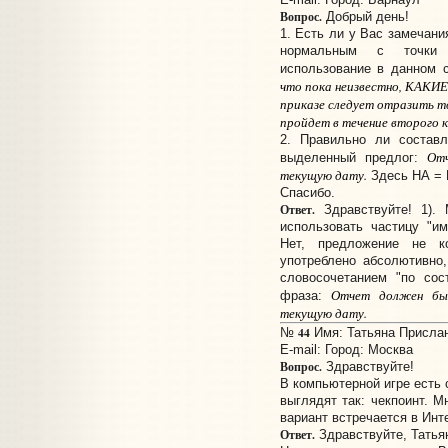
Вопрос.
Добрый день!
1. Есть ли у Вас замечани
нормальным с точки 
использование в данном 
что пока неизвестно, КАКИЕ
приказе следует отразить то
пройдет в течение второго 
2. Правильно ли составл
От
выделенный предлог:
текущую дату.
Здесь НА =
Спасибо.
Ответ.
Здравствуйте! 1).
использовать частицу "име
Нет, предложение не к
употреблено абсолютивно
словосочетанием "по сос
Отчет должен быт
фраза:
текущую дату.
44
№
Имя: Татьяна Прислано
E-mail:
Город: Москва
Вопрос.
Здравствуйте!
В компьютерной игре есть c
выглядят так: чекпоинт. М
вариант встречается в Инт
Ответ.
Здравствуйте, Татья