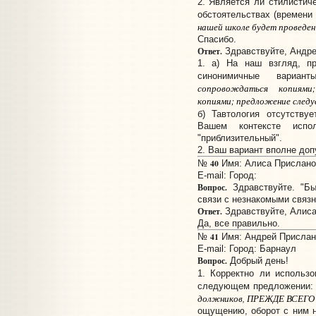
2. Является ли стилистич
обстоятельствах (времени
нашей школе будет проведен 
Спасибо.
Ответ.
Здравствуйте, Андре
1. а) На наш взгляд, п
синонимичные вариа
сопровождаться копиями
копиями; предложение следу
б) Тавтология отсутству
Вашем контексте испо
"приблизительный".
2. Ваш вариант вполне доп
40
№
Имя: Алиса Прислано:
E-mail:
Город:
Вопрос.
Здравствуйте. "Бы
связи с незнакомыми связ
Ответ.
Здравствуйте, Алиса
Да, все правильно.
41
№
Имя: Андрей Прислано
E-mail:
Город: Барнаул
Вопрос.
Добрый день!
1. Корректно ли использ
следующем предложении
должников, ПРЕЖДЕ ВСЕГО о
ощущению, оборот с ним н