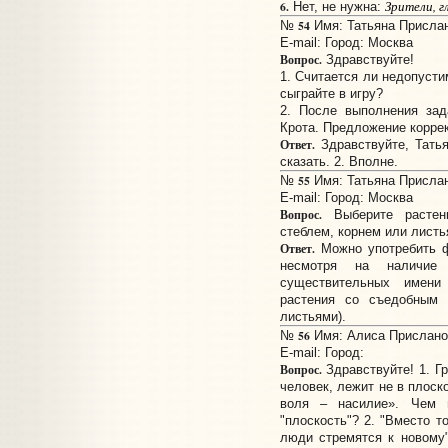
Зрители, 
6.
Нет, не нужна:
54
№
Имя: Татьяна Прислано
E-mail:
Город: Москва
Вопрос.
Здравствуйте!
1. Считается ли недопусти
сыграйте в игру?
2. После выполнения за
Крота. Предложение корре
Ответ.
Здравствуйте, Татья
сказать. 2. Вполне.
55
№
Имя: Татьяна Прислано
E-mail:
Город: Москва
Вопрос.
Выберите растени
стеблем, корнем или листь
Ответ.
Можно употребить ф
несмотря на наличие
существительных имени
растения со съедобным 
листьями).
56
№
Имя: Алиса Прислано:
E-mail:
Город:
Вопрос.
Здравствуйте! 1. Г
человек, лежит не в плоск
воля – насилие». Чем 
"плоскость"? 2. "Вместо то
люди стремятся к новому"