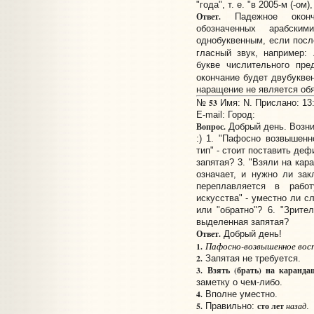
"года", т. е. "в 2005-м (-ом),
Ответ.
Падежное оконча
обозначенных арабски
однобуквенным, если посл
гласный звук, например:
букве числительного пре
окончание будет двубукв
наращение не является об
53
№
Имя: N. Прислано: 13:
E-mail:
Город:
Вопрос.
Добрый день. Возни
:) 1. "Пафосно возвышенн
тип" - стоит поставить деф
запятая? 3. "Взяли на кар
означает, и нужно ли зак
переплавляется в рабо
искусства" - уместно ли с
или "обратно"? 6. "Зрите
выделенная запятая?
Ответ.
Добрый день!
Пафосно-возвышенное восп
1.
2.
Запятая не требуется.
3.
Взять (брать) на каранда
заметку о чем-либо.
4.
Вполне уместно.
5.
сто лет
Правильно:
назад
.