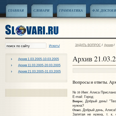
ГЛАВНАЯ
СЛОВАРИ
ГРАММАТИКА
Ф.М. ДОСТОЕ
ЗАДАТЬ ВОПРОС
/
Архив
/
Искать!
Архив 21.03.2
Архив 1.03.2005-10.03.2005
Архив 11.03.2005-20.03.2005
Архив 21.03.2005-31.03.2005
Вопросы и ответы. Ар
33
№
Имя: Алиса Прислано: 
E-mail:
Город:
Вопрос.
Добрый день! "Твоя
нужна?
Ответ.
Добрый день, Алиса!
Запятая не нужна, т. к.