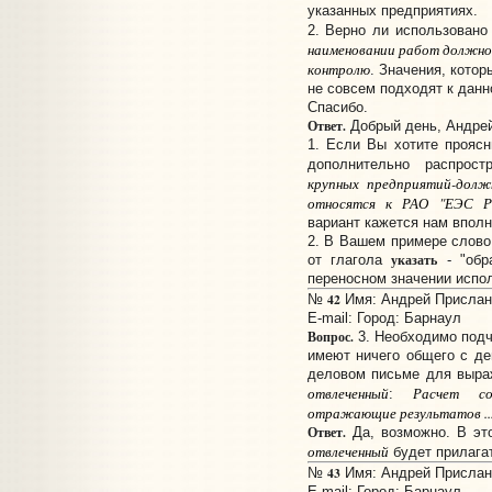
указанных предприятиях.
2. Верно ли использован
наименовании работ должно
контролю
. Значения, котор
не совсем подходят к дан
Спасибо.
Ответ.
Добрый день, Андрей
1. Если Вы хотите проясн
дополнительно распрос
крупных предприятий-долж
относятся к РАО "ЕЭС Ро
вариант кажется нам впол
2. В Вашем примере слов
указать
от глагола
- "обра
переносном значении испол
42
№
Имя: Андрей Прислано
E-mail:
Город: Барнаул
Вопрос.
3. Необходимо подч
имеют ничего общего с де
деловом письме для выра
отвлеченный
Расчет с
:
отражающие результатов ...
Ответ.
Да, возможно. В эт
отвлеченный
будет прилага
43
№
Имя: Андрей Прислано
E-mail:
Город: Барнаул