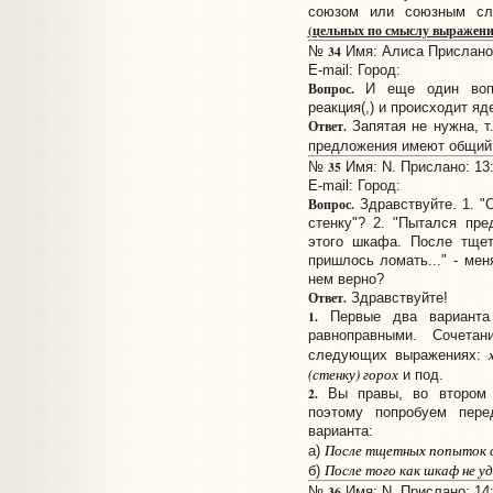
союзом или союзным с
(цельных по смыслу выражени
34
№
Имя: Алиса Прислано:
E-mail:
Город:
Вопрос.
И еще один вопро
реакция(,) и происходит я
Ответ.
Запятая не нужна, т
предложения имеют общий
35
№
Имя: N. Прислано: 13:
E-mail:
Город:
Вопрос.
Здравствуйте. 1. "С
стенку"? 2. "Пытался пре
этого шкафа. После тщет
пришлось ломать..." - ме
нем верно?
Ответ.
Здравствуйте!
1.
Первые два вариант
равноправными. Сочета
следующих выражениях:
(стенку) горох
и под.
2.
Вы правы, во втором п
поэтому попробуем пер
варианта:
После тщетных попыток о
а)
После того как шкаф не уд
б)
36
№
Имя: N. Прислано: 14: