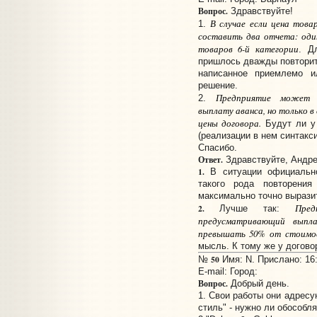
Вопрос.
Здравствуйте!
В случае если цена това
1.
составить два отчета: один
товаров 6-й категории
. Д
пришлось дважды повторить
написанное приемлемо и
решение.
Предприятие может з
2.
выплату аванса, но только в
цены договора.
Будут ли у 
(реализации в нем синтакс
Спасибо.
Ответ.
Здравствуйте, Андре
1.
В ситуации официально
такого рода повторени
максимально точно вырази
Пре
2.
Лучше так:
предусматривающий выпл
превышать 50% от стоимо
мысль. К тому же у догов
50
№
Имя: N. Прислано: 16:
E-mail:
Город:
Вопрос.
Добрый день.
1. Свои работы они адресу
стиль" - нужно ли обособл