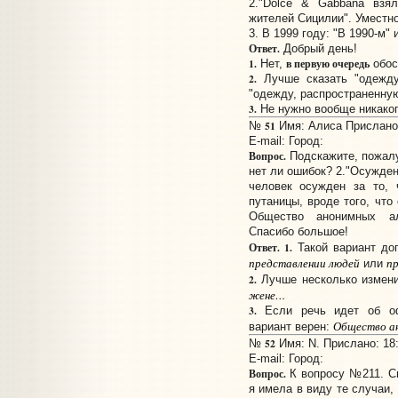
2."Dolce & Gabbana взя
жителей Сицилии". Уместно
3. В 1999 году: "В 1990-м" 
Ответ.
Добрый день!
1.
в первую очередь
Нет,
обос
2.
Лучше сказать "одежду
"одежду, распространенну
3.
Не нужно вообще никаког
51
№
Имя: Алиса Прислано:
E-mail:
Город:
Вопрос.
Подскажите, пожалу
нет ли ошибок? 2."Осужден
человек осужден за то, 
путаницы, вроде того, что
Общество анонимных ал
Спасибо большое!
Ответ.
1.
Такой вариант до
представлении людей
пр
или
2.
Лучше несколько измен
жене…
3.
Если речь идет об оф
Общество ан
вариант верен:
52
№
Имя: N. Прислано: 18:
E-mail:
Город:
Вопрос.
К вопросу №211. Сп
я имела в виду те случаи,