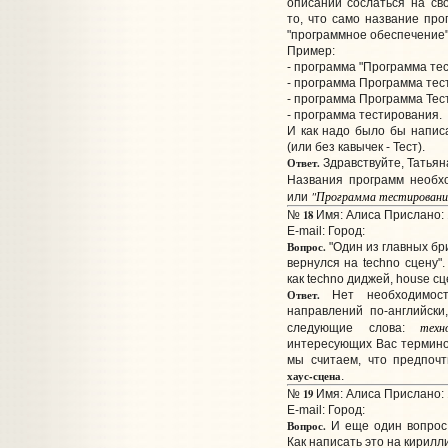
описании сослаться на св
то, что само название про
"программное обеспечение"
Пример:
- программа "Программа те
- программа Программа тес
- программа Программа Тес
- программа тестирования.
И как надо было бы написа
(или без кавычек - Тест).
Ответ.
Здравствуйте, Татьян
Названия программ необх
"Программа тестировани
или
18
№
Имя: Алиса Прислано: 
E-mail:
Город:
Вопрос.
"Один из главных бр
вернулся на techno сцену"
как techno диджей, house с
Ответ.
Нет необходимост
направлений по-английски
техн
следующие слова:
интересующих Вас терминов
мы считаем, что предпоч
хаус-сцена
.
19
№
Имя: Алиса Прислано: 
E-mail:
Город:
Вопрос.
И еще один вопрос: 
Как написать это на кирилл