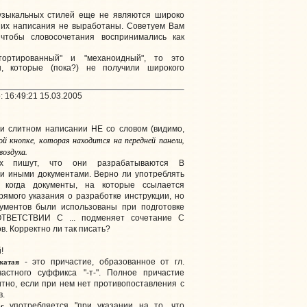
музыкальных стилей еще не являются широко
 их написания не выработаны. Советуем Вам
чтобы словосочетания воспринимались как
тортированный" и "механоидный", то это
ы, которые (пока?) не получили широкого
 16:49:21 15.03.2005
и слитном написании НЕ со словом (видимо,
 кнопке, которая находится на передней панели,
оздуха.
ях пишут, что они разрабатываются В
 иными документами. Верно ли употреблять
, когда документы, на которые ссылается
рямого указания о разработке инструкции, но
ументов были использованы при подготовке
ОТВЕТСТВИИ С ... подменяет сочетание С
. Корректно ли так писать?
!
жатая
- это причастие, образованное от гл.
астного суффикса "-т-". Полное причастие
тно, если при нем нет противопоставления с
в.
с
употребляется "при указании на то, что