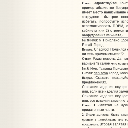
Ответ.
Здравствуйте! Конс
пример абсолютно безупр
имеет место нанизывание 
затрудняет быстрое пон
избегать, попробуйте исп
отремонтировать ПЭВМ, о
кабинета или 2) отремонт
оборудования кабинета).
30
№
Имя: N. Прислано: 15:4
E-mail:
Город:
Вопрос.
Спасибо! Появился е
ни есть прямом смысле"?
Ответ.
Рады помочь. Да, та
что ни на 
вариант "в самом
31
№
Имя: Татьяна Прислано
E-mail:
denisova
Город: Мос
Вопрос.
Скажите, пожалуйс
предложениях.
Списание изделия осущест
или, если все изделия заме
Списание изделия осущест
или, все изделия заменяютс
Ответ.
1.
Запятая не нужна
придаточные части.
2.
Знаки должны быть так
пришло в негодность, или в
программе
. Вторая запятая 