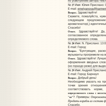
по усмотрению автора текста
27
№
Имя: Юлия Прислано: 0
E-mail:
emelyanova@harmen
Вопрос.
Здравствуйте!
Скажите, пожалуйста, нуж
следующем предложении:
ароматизатор(,) идентичный
Спасибо!
Ответ.
Здравствуйте! Да,
согласованное определе
определяемого слова.
28
№
Имя: N. Прислано: 13:0
E-mail:
Город:
Вопрос.
"Бунтующие, раско
музыканты прогремели на в
Ответ.
Здравствуйте! Лучше 
оформления вводных слов
(но гораздо реже) для выд
29
№
Имя: Андрей Прислано:
E-mail:
Город: Барнаул
Вопрос.
Добрый день!
Необходимо указать на пр
точки зрения отношени
соответствовать норме
определяемого слова с несог
Отремонтир
"из"
?. Примеры:
Продать корабль из состава ф
Спасибо.