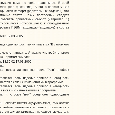
трукция сама по себе правильная. Второй
ечен (про флотилию). А вот в первом у Вас
одинаковых форм (родительных падежей), что
имание текста. Таких построений следует
ользовать причастный оборот (например: 1)
тносящуюся (относящиеся) к оборудованию
ировать ПЭВМ, входящую (входящие) в состав
6:43 17.03.2005
ще один вопрос: так ли пишется "В самом что
к можно написать. А можно употребить также
есть
прямом смысле".
: 18:39:02 17.03.2005
ква
та, нужна ли запятая после "или" в обоих
вляется, если изделие пришло в негодность
няются в связи с изменениями в программе.
вляется, если изделие пришло в негодность
я в связи с изменениями в программе.
, т. к. союз "или" соединяет однородные
Списание изделия осуществляется, если изделие
ие:
се изделия заменяются в связи с изменениями в
в этом случае закрывает придаточную часть, т.