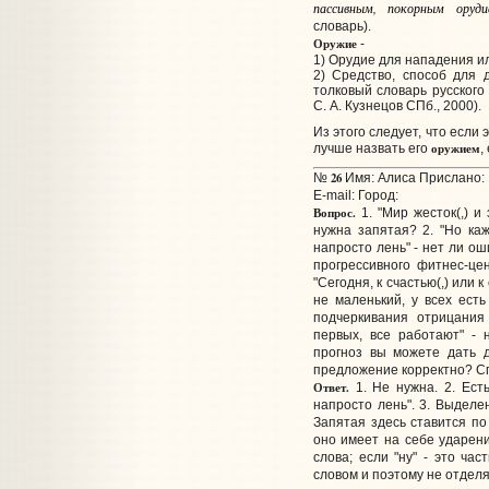
пассивным, покорным оруди
словарь).
Оружие
-
1) Орудие для нападения и
2) Средство, способ для 
толковый словарь русского 
С. А. Кузнецов СПб., 2000).
Из этого следует, что если 
оружием
лучше назвать его
,
26
№
Имя: Алиса Прислано: 
E-mail:
Город:
Вопрос.
1. "Мир жесток(,) и
нужна запятая? 2. "Но ка
напросто лень" - нет ли ош
прогрессивного фитнес-цен
"Сегодня, к счастью(,) или 
не маленький, у всех есть
подчеркивания отрицания 
первых, все работают" - 
прогноз вы можете дать 
предложение корректно? С
Ответ.
1. Не нужна. 2. Есть
напросто лень". 3. Выделе
Запятая здесь ставится по
оно имеет на себе ударени
слова; если "ну" - это ча
словом и поэтому не отделя