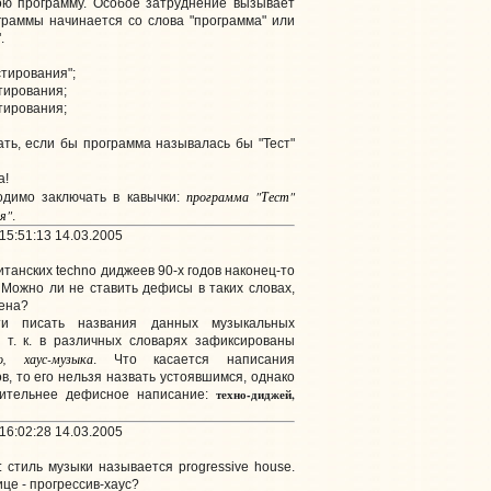
ою программу. Особое затруднение вызывает
граммы начинается со слова "программа" или
.
стирования";
тирования;
тирования;
ть, если бы программа называлась бы "Тест"
а!
программа "Тест"
одимо заключать в кавычки:
я"
.
15:51:13 14.03.2005
итанских techno диджеев 90-х годов наконец-то
. Можно ли не ставить дефисы в таких словах,
цена?
и писать названия данных музыкальных
, т. к. в различных словарях зафиксированы
о, хаус-музыка
. Что касается написания
, то его нельзя назвать устоявшимся, однако
техно-диджей,
тительнее дефисное написание:
16:02:28 14.03.2005
стиль музыки называется progressive house.
ице - прогрессив-хаус?