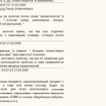
. 6. Да, только пишется "в заключениЕ".
9:07:37 17.03.2005
s.ru
Город: Новосибирск
на ли запятая после слова "ароматизатор" в
 "...Состав: сахар, шоколадная глазурь,
 натуральному...".
 запятая нужна, так как она отделяет
ние с зависимыми словами, стоящее после
4:29 17.03.2005
ванные, а главное – безумно талантливые
есь мир". Тире уместно? Спасибо.
поставить запятую, так как по правилам для
 используются запятые, а тире применяется
еления вводных предложений.
 15:37:24 17.03.2005
изнак предмета, характеризующий предмет с
я к тому или иному составу. Будет ли
сочетание
, если для этого использовать
ласованным определением, управляемым предлогом
овать ПЭВМ из состава оборудования кабинета,
лотилии и т.п.