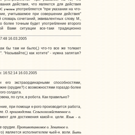
ования действия, что является для действия
С учетом
.
употребляется "при указании на что-
ние, учитываемое при совершении действия"
й словарь сочетаний, эквивалентных слову. М.,
что более точным будет употребление второго
ой Вами ситуации все-таки традиционно
7:48 16.03.2005
ак бы там ни было(,) что-то все же толкает
. "Называйте(,) как хотите" - нужна запятая?
: 16:52:14 16.03.2005
 его экстраординарными способностями,
ужие (орудие?) с возможностями гораздо более
гого солдата.
века, по сути, в робота. Как правильно?
ение, при помощи к-рого производится работа,
О. производства. Сельскохозяйственное о.
ие.
Язык - о.
умент для достижения какой-н. цели.
Противотанковое о. Зенитное о.
ое орудие.
Быть
(что) является исполнителем чьей-н. воли.