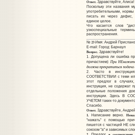
Ответ.
Здравствуйте, Алиса!
Поскольку эти названия 
употребительными, нормы
писать их через дефис, 
единое целое.
Что касается слов "дис
узкоспециальные термин
распространения.
23
№
Имя: Андрей Прислано:
E-mail:
Город: Барнаул
Вопрос.
Здравствуйте!
1. Допущена ли ошибка пр
При НЕнажатой
причастием):
должна прекратиться подача в
2. Часто в инструкци
СООТВЕТСТВИИ с теми или
этот предлог в случаях
инструкция, не содержат п
отдельные положения док
инструкции. Здесь В СО
УЧЕТОМ таких-то документов
Спасибо.
Ответ.
Здравствуйте, Андрей
1.
Нена
Написание верно.
"нажать" с помощью прич
пишется с частицей НЕ сли
союзом "а" и зависимых сло
2.
в соответствии 
Предлог