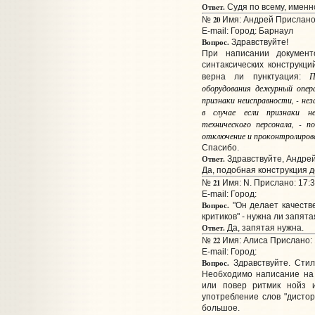
Ответ.
Судя по всему, именно
20
№
Имя: Андрей Прислано:
E-mail:
Город: Барнаул
Вопрос.
Здравствуйте!
При написании документ
синтаксических конструкц
П
верна ли пунктуация:
оборудования дежурный опер
признаки неисправности, - не
в случае если признаки н
технического персонала, - 
отключение и проконтролирова
Спасибо.
Ответ.
Здравствуйте, Андрей
Да, подобная конструкция д
21
№
Имя: N. Прислано: 17:3
E-mail:
Город:
Вопрос.
"Он делает качестве
критиков" - нужна ли запята
Ответ.
Да, запятая нужна.
22
№
Имя: Алиса Прислано: 
E-mail:
Город:
Вопрос.
Здравствуйте. Стиль
Необходимо написание на 
или повер ритмик нойз 
употребление слов "дисто
большое.