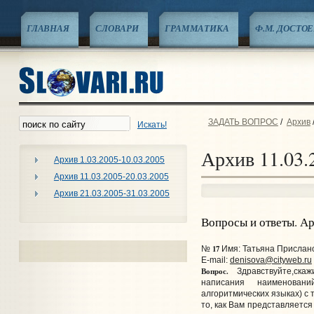
ГЛАВНАЯ
СЛОВАРИ
ГРАММАТИКА
Ф.М. ДОСТО
ЗАДАТЬ ВОПРОС
/
Архив
Искать!
Архив 11.03.
Архив 1.03.2005-10.03.2005
Архив 11.03.2005-20.03.2005
Архив 21.03.2005-31.03.2005
Вопросы и ответы. А
17
№
Имя: Татьяна Прислано:
E-mail:
denisova@cityweb.ru
Вопрос.
Здравствуйте,скаж
написания наименова
алгоритмических языках) с 
то, как Вам представляетс