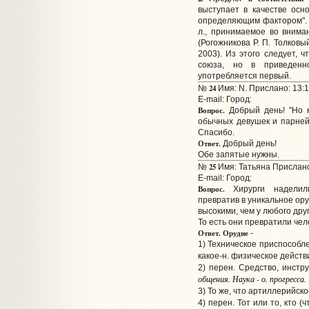
выступает в качестве осн
определяющим фактором"
л., принимаемое во внима
(Рогожникова Р. П. Толковы
2003). Из этого следует, 
союза, но в приведенн
употребляется первый.
24
№
Имя: N. Прислано: 13:1
E-mail:
Город:
Вопрос.
Добрый день! "Но к
обычных девушек и парней"
Спасибо.
Ответ.
Добрый день!
Обе запятые нужны.
25
№
Имя: Татьяна Прислано
E-mail:
Город:
Вопрос.
Хирурги наделили
превратив в уникальное ор
высокими, чем у любого дру
То есть они превратили чело
Ответ.
Орудие
-
1) Техническое приспособл
какое-н. физическое действ
2) перен. Средство, инстр
общения. Наука - о. прогресса.
3) То же, что артиллерийск
4) перен. Тот или то, кто 