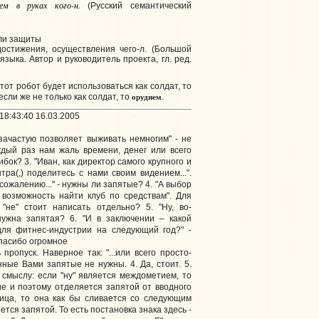
ем в руках кого-н.
(Русский семантический
ли защиты
достижения, осуществления чего-л. (Большой
языка. Автор и руководитель проекта, гл. ред.
этот робот будет использоваться как солдат, то
орудием
 если же не только как солдат, то
.
18:43:40 16.03.2005
 зачастую позволяет выживать немногим" - не
ждый раз нам жаль времени, денег или всего
ибок? 3. "Иван, как директор самого крупного и
тра(,) поделитесь с нами своим видением...".
к сожалению..." - нужны ли запятые? 4. "А выбор
 возможность найти клуб по средствам". Для
"не" стоит написать отдельно? 5. "Ну, во-
нужна запятая? 6. "И в заключении – какой
для фитнес-индустрии на следующий год?" -
пасибо огромное
 пропуск. Наверное так: "...или всего просто-
нные Вами запятые не нужны. 4. Да, стоит. 5.
 смыслу: если "ну" является междометием, то
е и поэтому отделяется запятой от вводного
стица, то она как бы сливается со следующим
ется запятой. То есть постановка знака здесь -