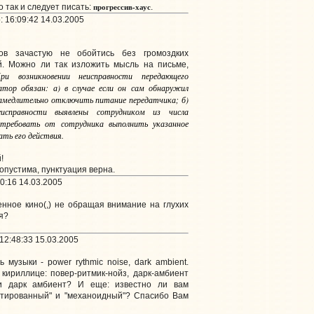
прогрессив-хаус
 так и следует писать:
.
 16:09:42 14.03.2005
ов зачастую не обойтись без громоздких
ий. Можно ли так изложить мысль на письме,
ри возникновении неисправности передающего
атор обязан: а) в случае если он сам обнаружил
замедлительно отключить питание передатчика; б)
еисправности выявлены сотрудником из числа
потребовать от сотрудника выполнить указанное
ть его действия.
!
опустима, пунктуация верна.
0:16 14.03.2005
нное кино(,) не обращая внимание на глухих
я?
12:48:33 15.03.2005
 музыки - power rythmic noise, dark ambient.
кириллице: повер-ритмик-нойз, дарк-амбиент
и дарк амбиент? И еще: известно ли вам
ртированный" и "механоидный"? Спасибо Вам