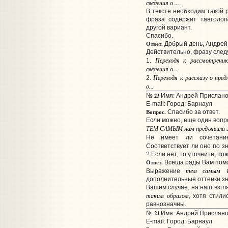
сведения о ...
.
В тексте необходим такой 
фраза содержит тавтологи
другой вариант.
Спасибо.
Ответ.
Добрый день, Андрей
Действительно, фразу след
Переходя
к рассмотрени
1.
сведения о...
Переходя
к рассказу о пре
2.
о...
23
№
Имя: Андрей Прислано:
E-mail:
Город: Барнаул
Вопрос.
Спасибо за ответ.
Если можно, еще один вопр
ТЕМ САМЫМ нам предъявили з
Не имеет ли сочета
Соответствует ли оно по 
? Если нет, то уточните, по
Ответ.
Всегда рады Вам помо
тем самым
Выражение
в
дополнительные оттенки зн
Вашем случае, на наш взгл
таким образом
, хотя стил
равнозначны.
24
№
Имя: Андрей Прислано:
E-mail:
Город: Барнаул