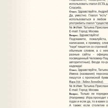
ЕСТЬ
использовать глагол
д
Спасибо.
Ответ.
Здравствуйте, Андрей
Да, уместно. Глагол "есть
использоваться в любом
употребить глагол "существ
30
№
Имя: Татьяна Прислано:
E-mail:
Город: Москва
Вопрос.
Здравствуйте!
Подскажите, пожалуйста
написании, к примеру, сло
"паук" пишется со строчной
обычным словом, а с нек
разные сайты - официал
посвященный Человеку-Пау
авторитетные). Везде по-р
надежда!
Ответ.
Здравствуйте, Татьян
Имена (названия) персон
пишутся с прописной бук
Зайка-Зазнайка
Паук
(ср.:
).
31
№
Имя: Татьяна Прислано
E-mail:
Город: Москва
Вопрос.
Только ли порядко
(Например: Игра проходит 
годах и если да, то в каких с
А также: если столетие 