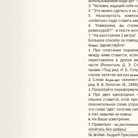
использованием боди-арт"?
3. "Человек, ищущий себя н
4. "Это можно сделать и за 
5. Незатертость композ
«избитые» надо ставить ка
6. "Наверняка, вы сталк
режиссурой?" - в тексте ин
7. "На расстоянии 2 метра"
Большое спасибо за помощ
Ответ.
Здравствуйте!
1.
При сочетании подчинит
между ними ставится, есл
переставлена в другое м
части (Розенталь Д. Э. 
правке / Под ред. И. Б. Голу
нужн
случае запятая как раз
2.
боди-арт
Слово
склоняетс
ред. В. В. Лопатин. М., 1999)
3.
Попробуйте переформули
4.
При двух однородных 
обычно ставится, если при
пояснительное слово (справ
это слово "два", поэтому за
5.
Нет, кавычки не нужны.
6.
На Ваше усмотрение.
на расстоянии
7.
Правильно -
обойтись без цифры).
20
№
Имя: Андрей Прислано: