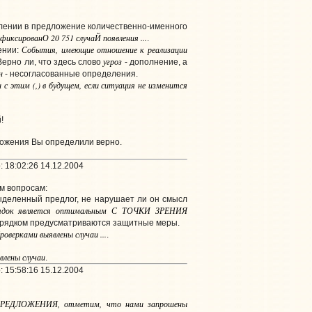
влении в предложение количественно-именного
фиксированО 20 751 случаЙ появления ...
.
События, имеющие отношение к реализации
ении:
угроз
 Верно ли, что здесь слово
- дополнение, а
н
- несогласованные определения.
и с этим (,) в будущем, если ситуация не изменится
!
ложения Вы определили верно.
 18:02:26 14.12.2004
м вопросам:
ыделенный предлог, не нарушает ли он смысл
рядок является оптимальным С ТОЧКИ ЗРЕНИЯ
орядком предусматриваются защитные меры.
роверками выявлены случаи ...
.
явлены случаи
.
 15:58:16 15.12.2004
РЕДЛОЖЕНИЯ, отметим, что нами запрошены