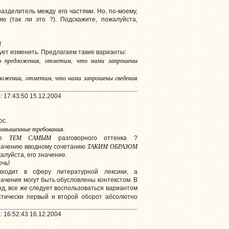
разделитель между его частями. Но, по-моему,
ю (так ли это ?). Подскажите, пожалуйста,
!
ует изменить. Предлагаем такие варианты:
ю предложения
, отметим, что нами запрошены
дложении
, отметим, что нами запрошены сведения
 17:43:50 15.12.2004
ос.
авышенные требования.
ТЕМ САМЫМ
ние
разговорного оттенка ?
ТАКИМ ОБРАЗОМ
значению вводному сочетанию
жалуйста, его значение.
чь!
ходит в сферу литературной лексики, а
ачения могут быть обусловлены контекстом. В
яд, все же следует воспользоваться вариантом
истически первый и второй оборот абсолютно
 16:52:43 16.12.2004