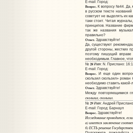
E-mail:
Город:
Вопрос.
К вопросу №44. Да, 
в русском тексте названий
советует не выделять их ка
таки стоит. Читая журналы
принципов. Название фирм
так же названия музыка
правильно?
Ответ.
Здравствуйте!
Да, существуют рекомендац
другой стороны, жестких п
поэтому пишущий вправе 
необходимым. Главное, что
28
№
Имя: N. Прислано: 16:1
E-mail:
Город:
Вопрос.
И еще один вопрос.
скользил скользил» роман 
необходимо ставить какой-
Ответ.
Здравствуйте!
Между повторяющимися гл
скользил, скользил
.
29
№
Имя: Андрей Прислано:
E-mail:
Город: Барнаул
Вопрос.
Здравствуйте!
Исследование проводится, если
а) имеется заключение соответ
б) ЕСТЬ решение Государственн
Подскажите, пожалуйста,