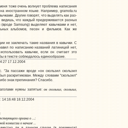
меня тоже очень волнует проблема написания
 на иностранном языке. Например, gramota.ru
вычками. Другие говорят, что выделять как раз-
, видишь, что каждый придерживается разных
 (вроде Samsung) выделяют кавычками и нет,
льных альбомов, песен и фильмов. Как же
ии не заключать такие названия в кавычки. С
равил по написанию названий латиницей нет,
использовать кавычки, если он считает это
бы в тексте соблюдалось единообразие.
4:27 17.12.2004
 "За пассажи вроде «он скользил скользил
был раскритикован. Между словами "скользил"
либо знак препинания? Спасибо.
он скользил, скользил,
аголами нужны запятые:
 14:16:48 18.12.2004
:
ствующего органа о ...;
ой комиссии о начале ...
 уместно ли в данном случае (в документе)