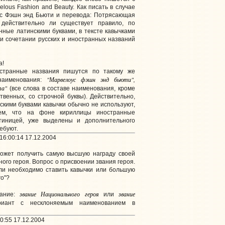
lous Fashion and Beauty. Как писать в случае
ус Фэшн энд Бьюти и перевода: Потрясающая
действительно ли существует правило, по
нные латинскими буквами, в тексте кавычками
и сочетании русских и иностранных названий
а!
остранные названия пишутся по такому же
"Марвелоус фэшн энд бьюти",
 наименования:
та"
(все слова в составе наименования, кроме
твенных, со строчной буквы). Действительно,
скими буквами кавычки обычно не используют,
ем, что на фоне кириллицы иностранные
тиницей, уже выделены и дополнительного
ебуют.
16:00:14 17.12.2004
ожет получить самую высшую награду своей
ого героя. Вопрос о присвоении звания героя.
ли необходимо ставить кавычки или большую
го"?
звание Национального героя
звание
сание:
или
иант с несклоняемым наименованием в
0:55 17.12.2004