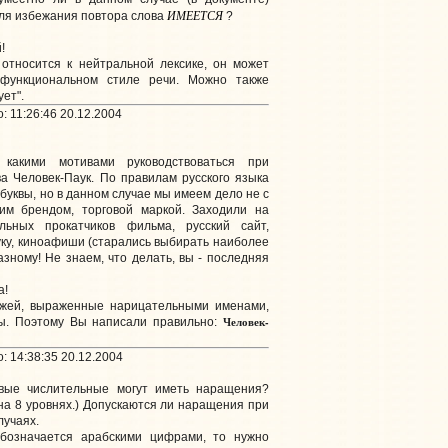
ИМЕЕТСЯ
ля избежания повтора слова
?
!
" относится к нейтральной лексике, он может
 функциональном стиле речи. Можно также
ует".
 11:26:46 20.12.2004
, какими мотивами руководствоваться при
ва Человек-Паук. По правилам русского языка
 буквы, но в данном случае мы имеем дело не с
им брендом, торговой маркой. Заходили на
ьных прокатчиков фильма, русский сайт,
ку, киноафиши (старались выбирать наиболее
азному! Не знаем, что делать, вы - последняя
а!
ажей, выраженные нарицательными именами,
Человек-
вы. Поэтому Вы написали правильно:
: 14:38:35 20.12.2004
вые числительные могут иметь наращения?
на 8 уровнях.) Допускаются ли наращения при
лучаях.
обозначается арабскими цифрами, то нужно