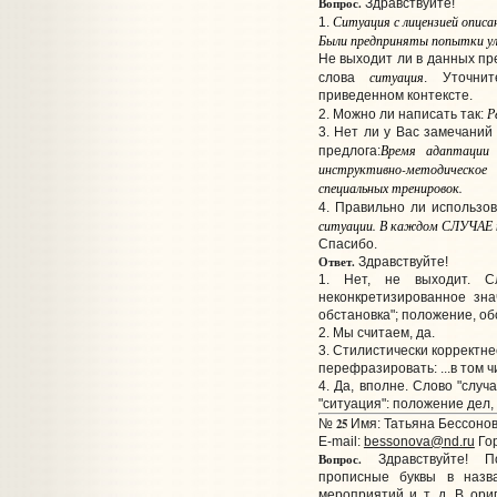
Вопрос.
Здравствуйте!
Ситуация с лицензией описа
1.
Были предприняты попытки у
Не выходит ли в данных пр
ситуация
слова
. Уточнит
приведенном контексте.
Р
2. Можно ли написать так:
3. Нет ли у Вас замечаний
Время адаптации
предлога:
инструктивно-методическое
специальных тренировок.
4. Правильно ли использо
ситуации. В каждом СЛУЧАЕ на
Спасибо.
Ответ.
Здравствуйте!
1. Нет, не выходит. С
неконкретизированное зна
обстановка"; положение, об
2. Мы считаем, да.
3. Стилистически корректне
перефразировать: ...в том 
4. Да, вполне. Слово "случ
"ситуация": положение дел,
25
№
Имя: Татьяна Бессонов
E-mail:
bessonova@nd.ru
Гор
Вопрос.
Здравствуйте! По
прописные буквы в назва
мероприятий и т. д. В ори