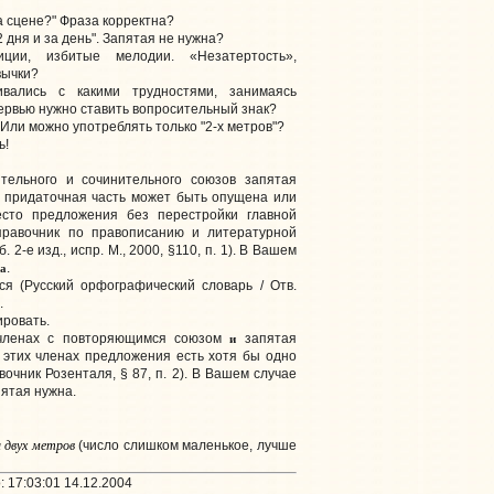
а сцене?" Фраза корректна?
2 дня и за день". Запятая не нужна?
иции, избитые мелодии. «Незатертость»,
вычки?
ивались с какими трудностями, занимаясь
тервью нужно ставить вопросительный знак?
. Или можно употреблять только "2-х метров"?
ь!
ельного и сочинительного союзов запятая
и придаточная часть может быть опущена или
есто предложения без перестройки главной
Справочник по правописанию и литературной
б. 2-е изд., испр. М., 2000, §110, п. 1). В Вашем
а
.
я (Русский орфографический словарь / Отв.
.
ровать.
и
членах с повторяющимся союзом
запятая
 этих членах предложения есть хотя бы одно
очник Розенталя, § 87, п. 2). В Вашем случае
пятая нужна.
 двух метров
(число слишком маленькое, лучше
 17:03:01 14.12.2004