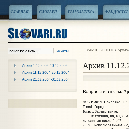
ГЛАВНАЯ
СЛОВАРИ
ГРАММАТИКА
Ф.М. ДОСТО
ЗАДАТЬ ВОПРОС
/
Архив
Искать!
Архив 11.12.
Архив 1.12.2004-10.12.2004
Архив 11.12.2004-20.12.2004
Архив 21.12.2004-31.12.2004
Вопросы и ответы. А
19
№
Имя: N. Прислано: 11:3
E-mail:
Город:
Вопрос.
Здравствуйте.
1. "Это смешно, но, когда 
ли запятая после "но"?
2. "С использованием бо