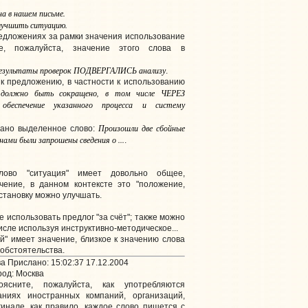
на в нашем письме.
лучшить ситуацию.
едложениях за рамки значения использование
е, пожалуйста, значение этого слова в
езультаты проверок ПОДВЕРГАЛИСЬ анализу
.
 к предложению, в частности к использованию
 должно быть сокращено, в том числе ЧЕРЕЗ
 обеспечение указанного процесса и систему
Произошли две сбойные
вано выделенное слово:
ми были запрошены сведения о ...
.
лово "ситуация" имеет довольно общее,
чение, в данном контексте это "положение,
становку можно улучшать.
е использовать предлог "за счёт"; также можно
числе используя инструктивно-методическое...
ай" имеет значение, близкое к значению слова
 обстоятельства.
а Прислано: 15:02:37 17.12.2004
од: Москва
ясните, пожалуйста, как употребляются
ниях иностранных компаний, организаций,
гинале, как правило, каждое слово пишется с