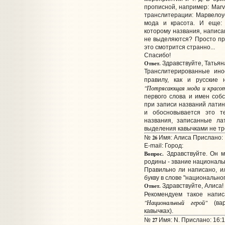
прописной, например: Marve
транслитерации: Марвело
мода и красота. И еще: 
которому названия, написа
не выделяются? Просто пр
это смотрится странно...
Спасибо!
Ответ.
Здравствуйте, Татьян
Транслитерированные ин
правилу, как и русские
"Потрясающая мода и красо
первого слова и имен собс
при записи названий латин
и обосновывается это т
названия, записанные ла
выделения кавычками не тр
26
№
Имя: Алиса Прислано: 
E-mail:
Город:
Вопрос.
Здравствуйте. Он м
родины - звание национальн
Правильно ли написано, и
букву в слове "национально
Ответ.
Здравствуйте, Алиса!
Рекомендуем такое напи
"Национальный герой"
(вар
кавычках).
27
№
Имя: N. Прислано: 16:1