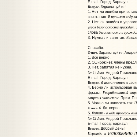
E-mail:
Город: Барнаул
Вопрос.
Здравствуйте!
1. Нет ли ошибки при вста
В прошлом году за
сочетания:
2. Нет ли ошибок в управл
угроз безопасности граждан
.
безопасности и гражда
слова
В связ
3. Нужна ли запятая:
...
.
Спасибо.
Ответ.
Здравствуйте, Андрей
1. Всё верно.
2. Ошибок нет, члены пред
3. Нет, запятая не нужна.
21
№
Имя: Андрей Прислано:
E-mail:
Город: Барнаул
Вопрос.
В дополнение к свои
4. Верно ли использован в
Разработанный по
фразы:
защиты экосистем
. Прим: П
П
5. Можно ли написать так:
Ответ.
4. Да, верно.
в ходе проверок вы
5. Лучше -
22
№
Имя: Андрей Прислано:
E-mail:
Город: Барнаул
Вопрос.
Добрый день!
Переходя к ИЗЛОЖЕНИЮ П