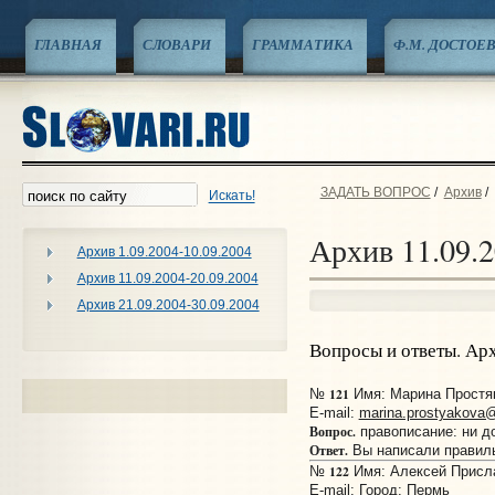
ГЛАВНАЯ
СЛОВАРИ
ГРАММАТИКА
Ф.М. ДОСТОЕ
ЗАДАТЬ ВОПРОС
/
Архив
/
Искать!
Архив 11.09.2
Архив 1.09.2004-10.09.2004
Архив 11.09.2004-20.09.2004
Архив 21.09.2004-30.09.2004
Вопросы и ответы. Ар
121
№
Имя: Марина Простяк
E-mail:
marina.prostyakova@
Вопрос.
правописание: ни до
Ответ.
Вы написали правил
122
№
Имя: Алексей Прислан
E-mail:
Город: Пермь