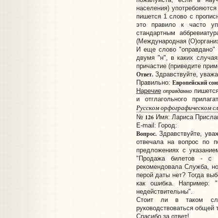
населения) употребояются
пишется 1 слово с прописн
это правило к часто у
стандартным аббревиатур
(Международная (О)организа
И еще слово "оправдано"
двумя "н", в каких случая
причастие (приведите прим
Ответ.
Здравствуйте, уважа
Европейский сою
Правильно:
Наречие
оправданно
пишется
и отглагольного прилаг
Русском орфографическом с
126
№
Имя: Лариса Прислано
E-mail:
Город:
Вопрос.
Здравствуйте, ува
отвечала на вопрос по п
предложениях с указанием
"Продажа билетов - с 
рекомендовала Служба, но
перой даты нет? Тогда выб
как ошибка. Например: 
недействительны".
Стоит ли в таком сл
руководствоваться общей 
Спасибо за ответ!