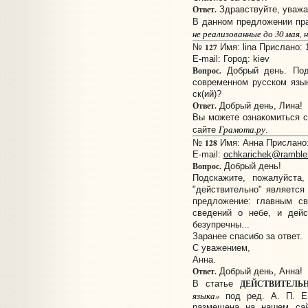
Ответ.
Здравствуйте, уважа
В данном предложении пр
не реализованные
до
30 мая, 
127
№
Имя: lina Прислано: 
E-mail:
Город: kiev
Вопрос.
Добрый день. Под
современном русском язы
ск(ий)?
Ответ.
Добрый день, Лина!
Вы можете ознакомиться 
Грамота.ру
сайте
.
128
№
Имя: Анна Прислано: 
E-mail:
ochkarichek@rambler
Вопрос.
Добрый день!
Подскажите, пожалуйста,
"действительно" является 
предложение: главным с
сведений о небе, и дейс
безупречны...
Заранее спасибо за ответ.
С уважением,
Анна.
Ответ.
Добрый день, Анна!
ДЕЙСТВИТЕЛЬ
В статье
языка»
под ред. А. П. Ев
размещена на нашем са