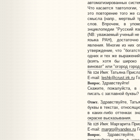
автоматизированных систем
Что касается тавтологии, 
это повторение того же 
смысла (напр., мертвый т
слов. Впрочем, в упо
энциклопедии "Русский яз
(NB: уважаемый ученый не 
языка РАН), достаточно
явления. Многие из них 
утверждение, что "богатс
одних и тех же выражений
(взять хотя бы широко 
виноват" или "огород город
124
№
Имя: Татьяна Прислан
E-mail:
leshk@crust.irk.ru
Го
Вопрос.
Здравствуйте!
Скажите, пожалуйста, в 
писать с заглавной буквы?
Ответ.
Здравствуйте, Татья
буквы в текстах, относящи
в каких-либо оттенках зн
окраске высказывания.
125
№
Имя: Маргарита Присл
E-mail:
margro@yandex.ru
Г
Вопрос.
Здравствуйте, 
пожалуйста, если в науч