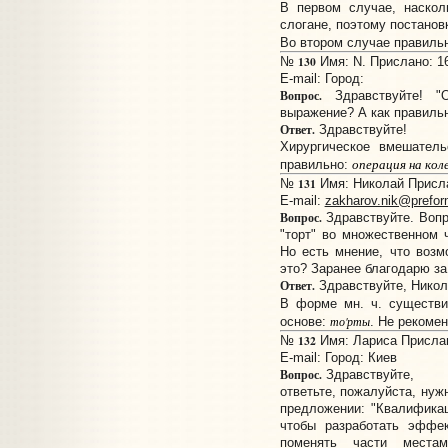
В первом случае, наскол
слогане, поэтому постанов
Во втором случае правиль
130
№
Имя: N. Прислано: 16
E-mail:
Город:
Вопрос.
Здравствуйте! "О
выражение? А как правильн
Ответ.
Здравствуйте!
Хирургическое вмешател
операция на кол
правильно:
131
№
Имя: Николай Прислан
E-mail:
zakharov.nik@prefor
Вопрос.
Здравствуйте. Вопр
"торт" во множественном 
Но есть мнение, что возм
это? Заранее благодарю за 
Ответ.
Здравствуйте, Никол
В форме мн. ч. существ
основе:
то'рты
. Не рекоме
132
№
Имя: Лариса Прислано
E-mail:
Город: Киев
Вопрос.
Здравствуйте,
ответьте, пожалуйста, нуж
предложении: "Квалифика
чтобы разработать эффек
поменять части местам