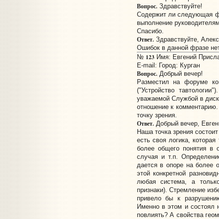
Вопрос.
Здравствуйте!
Содержит ли следующая фр
выполнение руководителями
Спасибо.
Ответ.
Здравствуйте, Алекс
Ошибок в данной фразе нет
123
№
Имя: Евгений Прислан
E-mail:
Город: Курган
Вопрос.
Добрый вечер!
Разместил на форуме ко
("Устройство тавтологии"
уважаемой Службой в диск
отношение к комментарию.
точку зрения.
Ответ.
Добрый вечер, Евген
Наша точка зрения состоит
есть своя логика, которая
более общего понятия в о
случая и т.п. Определени
дается в опоре на более 
этой конкретной разновидно
любая система, а тольк
признаки). Стремление изб
привело бы к разрушени
Именно в этом и состоял н
повлиять? А свойства геом