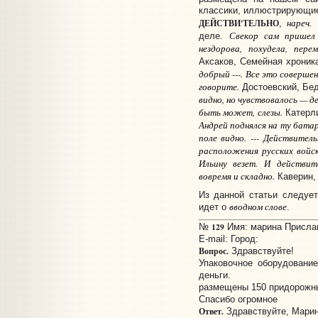
классики, иллюстрирующие
нареч.
ДЕЙСТВИ'ТЕЛЬНО
,
В
Свекор сам пришел 
деле.
нездорова, похудела, пер
Аксаков, Семейная хроник
добрый ---. Все это соверше
говорите.
Достоевский, Бе
видно, но чувствовалось — д
быть может, слезы.
Катерли
Андрей поднялся на ту батар
поле видно. --- Действител
расположения русских войск
Ильину везет. И действите
вовремя и складно.
Каверин, 
Из данной статьи следуе
вводном слове
идет о
.
129
№
Имя: марина Прислано
E-mail:
Город:
Вопрос.
Здравствуйте!
Упаковочное оборудование
деньги.
размещены 150 придорожны
Спасибо огромное
Ответ.
Здравствуйте, Марин