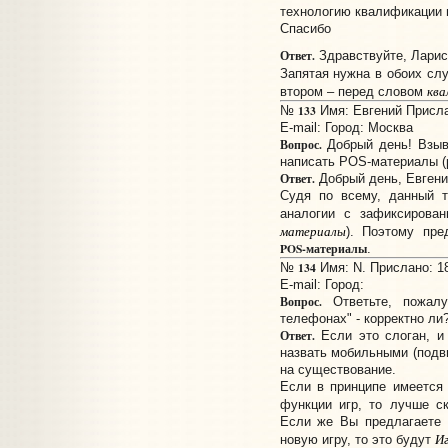
технологию квалификации 
Спасибо
Ответ.
Здравствуйте, Ларис
Запятая нужна в обоих сл
ква
втором – перед словом
133
№
Имя: Евгений Прислан
E-mail:
Город: Москва
Вопрос.
Добрый день! Взыв
написать POS-материалы (
Ответ.
Добрый день, Евгени
Судя по всему, данный т
аналогии с зафиксиров
материалы
). Поэтому пре
POS-материалы
.
134
№
Имя: N. Прислано: 18
E-mail:
Город:
Вопрос.
Ответьте, пожалу
телефонах" - корректно ли
Ответ.
Если это слоган, и
назвать мобильными (подви
на существование.
Если в принципе имеется
функции игр, то лучше с
Если же Вы предлагаете 
Иг
новую игру, то это будут