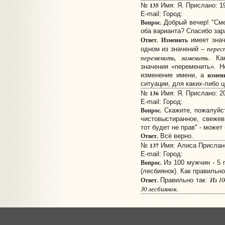
135
№
Имя: Я. Прислано: 19
E-mail:
Город:
Вопрос.
Добрый вечер! "Сме
оба варианта? Спасибо зар
Ответ.
Изменить
имеет зна
перест
одном из значений –
переменить, заменить
. Ка
значения «переменить». 
измен
изменение имени, а
ситуации, для каких-либо ц
136
№
Имя: Я. Прислано: 20
E-mail:
Город:
Вопрос.
Скажите, пожалуйст
чистовыстиранное, свежев
тот будет не прав" - может
Ответ.
Всё верно.
137
№
Имя: Алиса Прислано:
E-mail:
Город:
Вопрос.
Из 100 мужчин - 5 г
(лесбиянок). Как правильн
Из 10
Ответ.
Правильно так:
30 лесбиянок
.