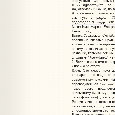
пропустила... Хотелось бы
Ответ.
Здравствуйте, Ева!
Да, отвечали и ночью, но т
Что касается Вашего во
"П
заглянуть в раздел
"Стандарт"
подразделе
сле
102
№
Имя: Марина Елецкая
E-mail:
Город:
Вопрос.
Уважаемая Служба!
правильно писать? Нужны
вошел в наш повседневны
потому в кавычках не ну
название, кавычки нужны? 
1. Сливки "Крем-фреш" - 2 
2. Взбитые яйца смешать к
Спасибо за ответ!
Ответ.
Это слово пока да
словарях, что свидетель
современным русским яз
"сметана"
переводится как
чаще всего предпочте
привычному русскому слов
сами французы) утверждаю
России, лишь похожа на 
чем сметана, к тому же ме
в последнее время этот те
В кавычках это слово дол