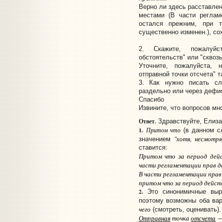
Верно ли здесь расставле
местами (В части реглам
остался прежним, при 
существенно изменен.), со
2. Скажите, пожалуйс
обстоятельств" или "сквоз
Уточните, пожалуйста,
отправной точки отсчета" 
3. Как нужно писать сло
раздельно или через дефи
Спасибо
Извините, что вопросов мн
Ответ.
Здравствуйте, Елиза
1.
Притом что
(в данном 
"хотя, несмотр
значением
ставится:
Притом что за период дейс
части регламентации прав д
В части регламентации прав
притом что за период действ
2.
Это синонимичные выра
поэтому возможны оба ва
чего
(смотреть, оценивать).
Отправная
точка
отсчета
–