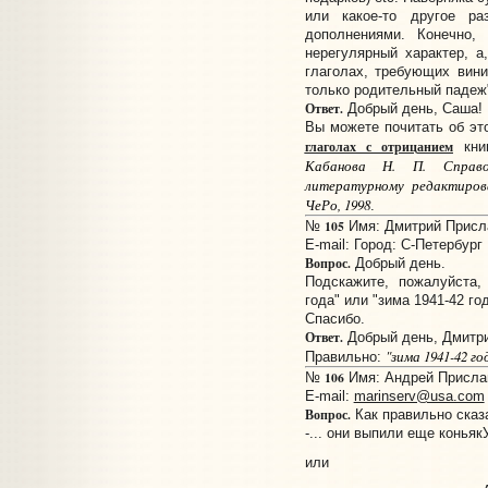
или какое-то другое р
дополнениями. Конечно,
нерегулярный характер, а
глаголах, требующих вини
только родительный падеж
Ответ.
Добрый день, Саша!
Вы можете почитать об э
глаголах с отрицанием
кни
Кабанова Н. П. Справо
литературному редактирова
ЧеРо, 1998
.
105
№
Имя: Дмитрий Прислан
E-mail:
Город: С-Петербург
Вопрос.
Добрый день.
Подскажите, пожалуйста,
года" или "зима 1941-42 го
Спасибо.
Ответ.
Добрый день, Дмитри
"зима 1941-42 го
Правильно:
106
№
Имя: Андрей Прислано
E-mail:
marinserv@usa.com
Вопрос.
Как правильно сказ
-... они выпили еще коньяк
или