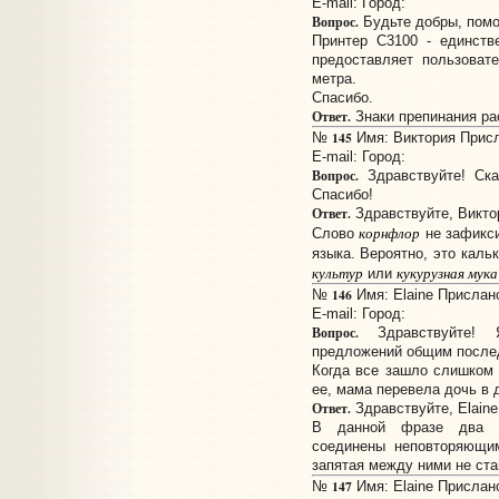
E-mail:
Город:
Вопрос.
Будьте добры, помог
Принтер С3100 - единств
предоставляет пользоват
метра.
Спасибо.
Ответ.
Знаки препинания ра
145
№
Имя: Виктория Присла
E-mail:
Город:
Вопрос.
Здравствуйте! Ска
Спасибо!
Ответ.
Здравствуйте, Викто
корнфлор
Слово
не зафикси
языка. Вероятно, это калька
культур
кукурузная мука
или
146
№
Имя: Elaine Прислано
E-mail:
Город:
Вопрос.
Здравствуйте! 
предложений общим послед
Когда все зашло слишком 
ее, мама перевела дочь в 
Ответ.
Здравствуйте, Elaine
В данной фразе два о
соединены неповторяющ
запятая между ними не ста
147
№
Имя: Elaine Прислано