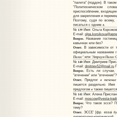
"палета" (поддон). В тако
"Политехническом сло
приспособление, входящее
для закрепления и перемещ
Поэтому, судя по всему,
л
писаться с одним
.
139
№
Имя: Ольга Корсикова
E-mail:
olga.korsikova@apne
Вопрос.
Название гостини
кавычках или без?
Ответ.
В зависимости от т
официальным названием г
Палас"
"Атриум Палас 
или
140
№
Имя: Дмитриев Присл
E-mail:
dmitriev52@mail.ru
Г
Вопрос.
Есть ли случаи, к
"втечении" или "втечение"?
в течение
Ответ.
Предлог
пишется раздельно. Имя
в
предлогом
также пишется
141
№
Имя: Алена Прислано:
E-mail:
moscow@vesta-tradi
Вопрос.
Что такое эссе? П
тему?
бу
Ответ.
ЭССЕ' [фр. essai
литературно-критическо