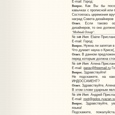
E-mail:
Город:
Вопрос.
Как Вы бы посов
кавычках с прописной или 
Состоялась церемония вру
наград Совета дизайнеров
Ответ.
Если таково офи
дизайнеров, то оно должно
"Модный Оскар"
.
148
№
Имя: Elaine Прислано
E-mail:
Город:
Вопрос.
Нужна ли запятая 
Что думает наука о Крисе(,)
Ответ.
В данном предложен
перед которым должна стоя
149
№
Имя: Алена Прислано:
E-mail:
garav@freemail.ru
Го
Вопрос.
Здравствуйте!
Не подскажете, на как
ИНДОССАМЕНТ?
Ответ.
Здравствуйте, Алена
В этом слове ударным явл
150
№
Имя: Андрей Прислано
E-mail:
root@golos.ryazan.s
Вопрос.
Здравствуйте, ув
языка!
Подскажите, пожалуйст