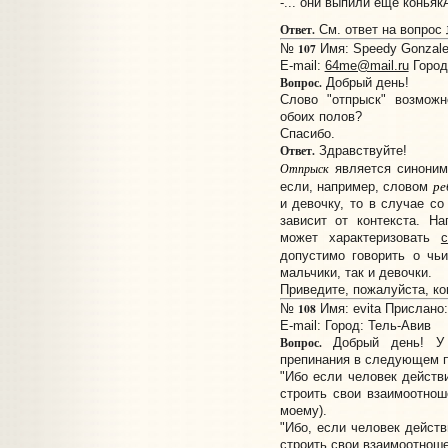
-... они выпили еще коньяк
Ответ.
См. ответ на вопрос
107
№
Имя: Speedy Gonzales
E-mail:
64me@mail.ru
Город
Вопрос.
Добрый день!
Слово "отпрыск" возможн
обоих полов?
Спасибо.
Ответ.
Здравствуйте!
Отпрыск
является синони
ре
если, например, словом
и девочку, то в случае с
зависит от контекста. Н
может характеризовать
допустимо говорить о чь
мальчики, так и девочки.
Приведите, пожалуйста, к
108
№
Имя: evita Прислано:
E-mail:
Город: Тель-Авив
Вопрос.
Добрый день! У 
препинания в следующем 
"Ибо если человек действ
строить свои взаимоотнош
моему).
"Ибо, если человек действ
строить свои взаимоотношен