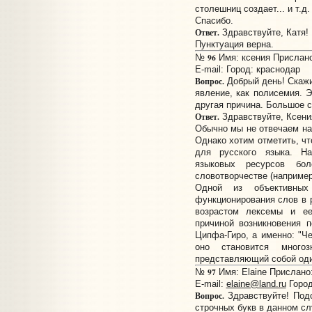
столешниц создает... и т.д.
Спасибо.
Ответ.
Здравствуйте, Катя!
Пунктуация верна.
96
№
Имя: ксения Прислано:
E-mail:
Город: краснодар
Вопрос.
Добрый день! Скажи
явление, как полисемия. 
другая причина. Большое с
Ответ.
Здравствуйте, Ксени
Обычно мы не отвечаем на 
Однако хотим отметить, чт
для русского языка. Н
языковых ресурсов бо
словотворчестве (например
Одной из объективных
функционирования слов в р
возрастом лексемы и ее
причиной возникновения 
Ципфа-Гиро, а именно: "Ч
оно становится многоз
представляющий собой оди
97
№
Имя: Elaine Прислано:
E-mail:
elaine@land.ru
Город
Вопрос.
Здравствуйте! Подс
строчных букв в данном слу