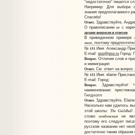
"недостаточно" пишется сли
Например: Для выбора об
знания предполагаемого ра
Спасибо!
Ответ.
Здравствуйте, Андре
О правописании
не
с наре
архиве вопросов и ответов
.
В приведенном примере
мало
, поэтому предпочтите
151
№
Имя: Александр Присл
E-mail:
gsp@gsp.ru
Город: 
Вопрос.
Отличие слов и пра
и иммиграция
Ответ.
См. ответ на вопрос
152
№
Имя: elaine Прислано
E-mail:
Город:
Вопрос.
Здравствуйте! 
наименовании: престиж
Гилдхолл
Ответ.
Здравствуйте, Elaine
Насколько нам удалось вы
The Guildhall
этой школы:
лондонская
слово
не явля
поэтому его следует писа
русском названии нет необ
достаточно таким образом 