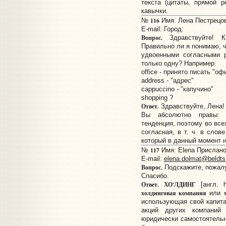
текста (цитаты, прямой 
кавычки.
116
№
Имя: Лена Пестрецова
E-mail:
Город:
Вопрос.
Здравствуйте! К
Правильно ли я понимаю, ч
удвоенными согласными р
только одну? Например:
office - принято писать "оф
address - "адрес"
cappuccino - "капучино"
shopping ?
Ответ.
Здравствуйте, Лена!
Вы абсолютно правы: т
тенденция, поэтому во вс
согласная, в т. ч. в слов
который в данный момент н
117
№
Имя: Elena Прислано:
E-mail:
elena.dolmat@beldts
Вопрос.
Подскажите, пожалуй
Спасибо.
Ответ.
ХО'ЛДИНГ
[англ. h
холдинговая компания
или
использующая свой капита
акций других компаний
юридически самостоятель