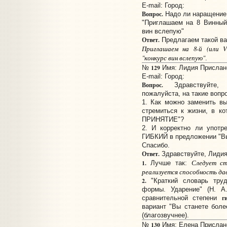
E-mail:
Город:
Вопрос.
Надо ли наращение 
"Приглашаем на 8 Винный
вин вслепую"
Ответ.
Предлагаем такой ва
Приглашаем на 8-й (или V
"конкурс вин вслепую"
.
129
№
Имя: Лидия Прислано:
E-mail:
Город:
Вопрос.
Здравствуйте, 
пожалуйста, на такие вопр
1. Как можно заменить в
стремиться к жизни, в к
ПРИНЯТИЕ"?
2. И корректно ли упот
ГИБКИЙ в предложении "Вы
Спасибо.
Ответ.
Здравствуйте, Лидия
Следует ст
1.
Лучше так:
реализуется способность да
2.
"Краткий словарь труд
формы. Ударение" (Н. А
г
сравнительной степени
вариант "Вы станете боле
(благозвучнее).
130
№
Имя: Елена Прислано: