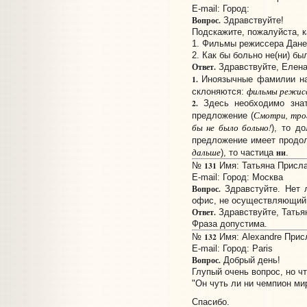
E-mail:
Город:
Вопрос.
Здравствуйте!
Подскажите, пожалуйста, к
1. Фильмы режиссера Дане
2. Как бы больно не(ни) бы
Ответ.
Здравствуйте, Елена
1.
Иноязычные фамилии 
фильмы режисс
склоняются:
2.
Здесь необходимо знат
Смотри, трог
предложение (
бы не было больно!
), то д
предложение имеет продол
дальше
ни
), то частица
.
131
№
Имя: Татьяна Прислан
E-mail:
Город: Москва
Вопрос.
Здравстуйте. Нет 
офис, не осуществляющий 
Ответ.
Здравствуйте, Татья
Фраза допустима.
132
№
Имя: Alexandre Присл
E-mail:
Город: Paris
Вопрос.
Добрый день!
Глупый очень вопрос, но чт
"Он чуть ли ни чемпион ми
Спасибо.