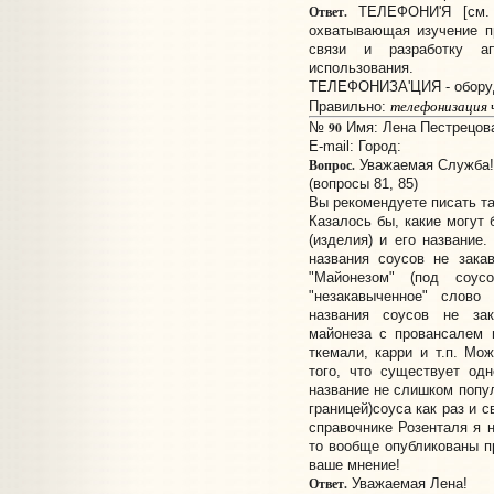
Ответ.
ТЕЛЕФОНИ'Я [см. т
охватывающая изучение п
связи и разработку а
использования.
ТЕЛЕФОНИЗА'ЦИЯ - оборуд
телефонизация ч
Правильно:
90
№
Имя: Лена Пестрецова
E-mail:
Город:
Вопрос.
Уважаемая Служба! 
(вопросы 81, 85)
Вы рекомендуете писать так
Казалось бы, какие могут
(изделия) и его название
названия соусов не зак
"Майонезом" (под соус
"незакавыченное" слов
названия соусов не зак
майонеза с провансалем 
ткемали, карри и т.п. Мож
того, что существует од
название не слишком попул
границей)соуса как раз и 
справочнике Розенталя я н
то вообще опубликованы п
ваше мнение!
Ответ.
Уважаемая Лена!