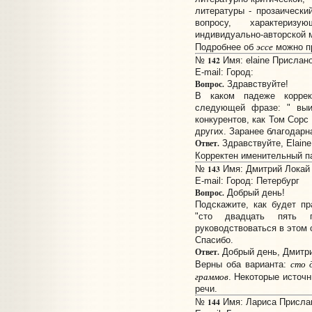
литературы - прозаически
вопросу, характеризу
индивидуально-авторской 
эссе
Подробнее об
можно п
142
№
Имя: elaine Прислано
E-mail:
Город:
Вопрос.
Здравствуйте!
В каком падеже коррек
следующей фразе: " выиг
конкурентов, как Том Сорс
других. Заранее благодарн
Ответ.
Здравствуйте, Elaine
Корректен именительный 
143
№
Имя: Дмитрий Локай 
E-mail:
Город: Петербург
Вопрос.
Добрый день!
Подскажите, как будет пр
"сто двадцать пять 
руководствоваться в этом 
Спасибо.
Ответ.
Добрый день, Дмитри
сто 
Верны оба варианта:
граммов
. Некоторые источн
речи.
144
№
Имя: Лариса Прислано