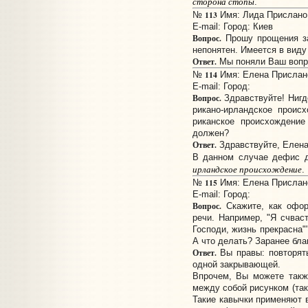
сторона стопы
.
113
№
Имя: Лида Прислано: 
E-mail:
Город: Киев
Вопрос.
Прошу прощения за 
непонятен. Имеется в виду
Ответ.
Мы поняли Ваш вопро
114
№
Имя: Елена Прислано:
E-mail:
Город:
Вопрос.
Здравствуйте! Нигде
рикано-ирландское проис
риканское происхождение
должен?
Ответ.
Здравствуйте, Елена
В данном случае дефис д
ирландское происхождение
.
115
№
Имя: Елена Прислано:
E-mail:
Город:
Вопрос.
Скажите, как офор
речи. Например, "Я счвас
Господи, жизнь прекрасна"
А что делать? Заранее бла
Ответ.
Вы правы: повторять
одной закрывающей.
Впрочем, Вы можете такж
между собой рисунком (так н
Такие кавычки применяют в