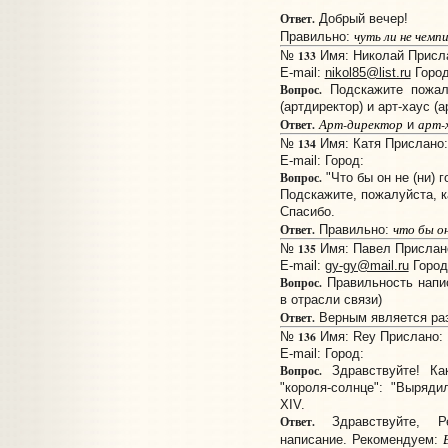
Ответ.
Добрый вечер!
чуть ли н
е
чемпи
Правильно:
133
№
Имя: Николай Прислан
E-mail:
nikol85@list.ru
Город
Вопрос.
Подскажите пожалу
(артдиректор) и арт-хаус (
Арт-директор
арт-
Ответ.
и
134
№
Имя: Катя Прислано: 
E-mail:
Город:
Вопрос.
"Что бы он не (ни) г
Подскажите, пожалуйста, к
Спасибо.
что бы он
Ответ.
Правильно:
135
№
Имя: Павел Прислано:
E-mail:
gy-gy@mail.ru
Город
Вопрос.
Правильность напис
в отрасли связи)
Ответ.
Верным является ра
136
№
Имя: Rey Прислано: 1
E-mail:
Город:
Вопрос.
Здравствуйте! Как
"короля-солнце": "Выряд
XIV.
Ответ.
Здравствуйте, Ре
написание. Рекомендуем: