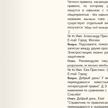
Четкого правила, касающег
правило, по которому у
пишутся в кавычках с п
общепринятые - без кавыч
ткемали
название,
тоже.
существует отдельный ви
"яйца под винег
получатся
:)
91
№
Имя: Александр Присл
E-mail:
Город: Москва
Вопрос.
Подскажите, пожалу
запятую между двумя прос
Электростанцию можно раз
защитников.
Ответ.
Рекомендуем так
разрушить, не только чтоб
92
№
Имя: Ева Прислано: 16
E-mail:
Город:
Вопрос.
Добрый день! У ме
переиздавался извест
литературной правке" Д.Э.
изменения по сравнению с 
Спасибо!
Ответ.
Добрый день, Ева!
"Справочник по правописан
переиздавался в нынешнем