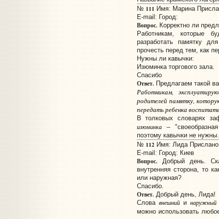
111
№
Имя: Марина Прислано
E-mail:
Город:
Вопрос.
Корректно ли предл
Работникам, которые бу
разработать памятку дл
прочесть перед тем, как п
Нужны ли кавычки:
Изюминка торгового зала.
Спасибо
Ответ.
Предлагаем такой ва
Работникам, эксплуатиру
родителей памятку, котору
передать ребенка воспитате
В толковых словарях заф
изюминка
– "своеобразная
поэтому кавычки не нужны.
112
№
Имя: Лида Прислано: 
E-mail:
Город: Киев
Вопрос.
Добрый день. Ска
внутренняя сторона, то к
или наружная?
Спасибо.
Ответ.
Добрый день, Лида!
Слова
внешний
и
наружный
можно использовать любо