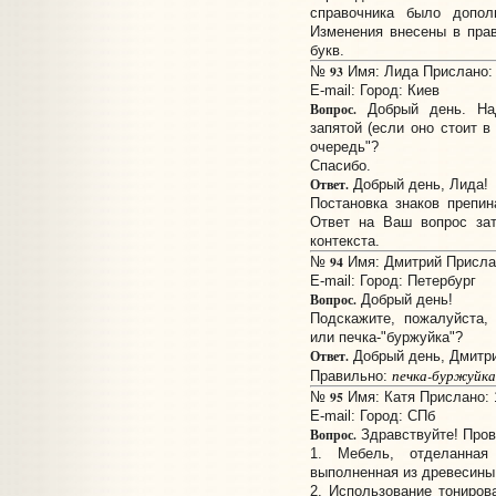
справочника было допол
Изменения внесены в пра
букв.
93
№
Имя: Лида Прислано: 1
E-mail:
Город: Киев
Вопрос.
Добрый день. Над
запятой (если оно стоит 
очередь"?
Спасибо.
Ответ.
Добрый день, Лида!
Постановка знаков препин
Ответ на Ваш вопрос зат
контекста.
94
№
Имя: Дмитрий Прислан
E-mail:
Город: Петербург
Вопрос.
Добрый день!
Подскажите, пожалуйста, 
или печка-"буржуйка"?
Ответ.
Добрый день, Дмитри
печка-буржуйка
Правильно:
95
№
Имя: Катя Прислано: 1
E-mail:
Город: СПб
Вопрос.
Здравствуйте! Пров
1. Мебель, отделанна
выполненная из древесины, 
2. Использование тониров