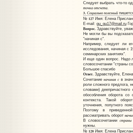
Следует выбрать что-то о
точка отсчета
.
3.
Социально полезный
пишется
127
№
Имя: Елена Прислано:
E-mail:
gu_gu17@mail.ru
Гор
Вопрос.
Здравствуйте, уваж
Не могли бы вы подсказат
"начиная с".
Например, следует ли ег
исследования, начиная с 1
семинарских занятиях".
И еще один вопрос. Надо л
словосочетании "страны со
Большое спасибо
Ответ.
Здравствуйте, Елена
Сочетание
начиная с
в зна
роли сложного предлога, н
словами) деепричастного 
обособления оборота со
контекста. Такой оборо
уточнения, попутного поя
Поэтому в приведенно
начин
рассматривать оборот
В словосочетании
страны 
нужны.
128
№
Имя: Елена Прислано: