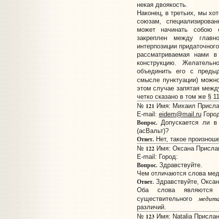
некая двоякость.
Наконец, в третьих, мы хо
союзам, специализирова
может начинать собою 
закреплен между главн
интерпозиции придаточного
рассматриваемая нами в
конструкцию. Желательн
объединить его с преды
смысле пунктуации) можн
этом случае запятая меж
четко сказано в том же § 1
121
№
Имя: Михаил Прислан
E-mail:
eidem@mail.ru
Город
Вопрос.
Допускается ли в 
(асВальт)?
Ответ.
Нет, такое произноше
122
№
Имя: Оксана Прислано
E-mail:
Город:
Вопрос.
Здравствуйте.
Чем отличаются слова мед
Ответ.
Здравствуйте, Оксан
Оба слова являются п
медит
существительного
различий.
123
№
Имя: Natalia Прислан