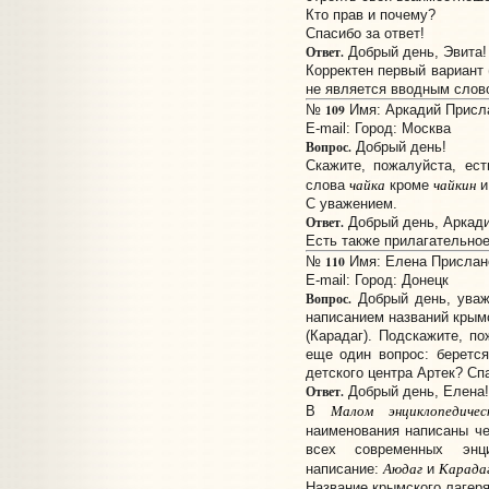
Кто прав и почему?
Спасибо за ответ!
Ответ.
Добрый день, Эвита!
Корректен первый вариант (
не является вводным слов
109
№
Имя: Аркадий Прислан
E-mail:
Город: Москва
Вопрос.
Добрый день!
Скажите, пожалуйста, ес
чайка
чайкин
слова
кроме
С уважением.
Ответ.
Добрый день, Аркади
Есть также прилагательно
110
№
Имя: Елена Прислано:
E-mail:
Город: Донецк
Вопрос.
Добрый день, уваж
написанием названий крымс
(Карадаг). Подскажите, по
еще один вопрос: беретс
детского центра Артек? Сп
Ответ.
Добрый день, Елена!
Малом энциклопедиче
В
наименования написаны ч
всех современных энц
Аюдаг
Карада
написание:
и
Название крымского лагеря