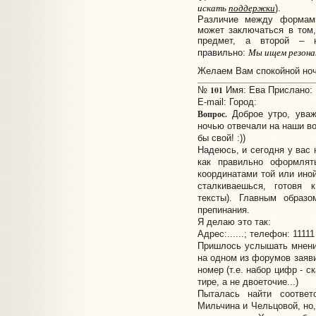
искать
поддержк
и
).
Различие между формами
может заключаться в том
предмет, а второй – н
Мы ищем резона
правильно:
Желаем Вам спокойной ноч
101
№
Имя: Ева Прислано: 1
E-mail:
Город:
Вопрос.
Доброе утро, уваж
ночью отвечали на наши во
бы свой! :))
Надеюсь, и сегодня у вас 
как правильно оформлят
координатами той или ино
сталкиваешься, готовя 
тексты). Главным образо
препинания.
Я делаю это так:
Адрес:......; телефон: 11111
Пришлось услышать мнение
на одном из форумов заяви
номер (т.е. набор цифр - 
тире, а не двоеточие...)
Пыталась найти соответ
Мильчина и Чельцовой, но,