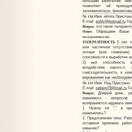
большим капиталом, чем
позволяет ей провод
экономическую, финансову
118
№
Имя: elmira Прислано
E-mail:
eshly@hotmail.ru
Гор
Вопрос.
что такое талерант
Ответ.
Обращаем Ваше вн
т
о
лерантность
.
ТОЛЕРА'НТНОСТЬ
[\ лат. t
или частичное отсутстви
потеря (или снижение)
способности к выработке а
мед.
2)
способность ор
воздействие какого-л.
снисходительность к ком
верованиям как необходим
119
№
Имя: Нэд Прислано: 1
E-mail:
raiberg79@mail.ru
Го
Вопрос.
Добрый день, ув
извиняюсь - вопросов
возбраняется задавать вме
1. Нужна ли "," в пре
изменились?
2. Предложения типа: Раб
оставили прежнюю работ
кавычек?