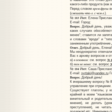
какого-либо продукта (как
крем-фреш
Перед словом
во
смешать что-л.
с
чем-л.
(
).
103
№
Имя: Елена Прислано:
E-mail:
Город:
Вопрос.
Добрый день, уважа
каких случаях обособляютс
менее"; ставится ли запят
и словами "вроде" и "типа
заниженным употребление 
Ответ.
Добрый день, Елена!
Мы неоднократно отвечали
Вас к архиву вопросов и от
№ 
а)
в основном
: см. вопрос
№
б)
тем не менее
: см. вопрос
104
№
Имя: Саша Прислано:
E-mail:
syrtaki@yandex.ru
Г
Вопрос.
Добрый день!
К вчерашнему вопросу № 8
управление при отрицании.
Существуют глаголы, у к
крайней в моем "языковом
винительный и родительны
мнения), не делать (урок
преступления), не читать
подарков) etc. Наверняка 