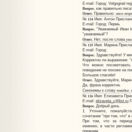
E-mail:
Город: Volgograd reg
Вопрос.
как правильно писа
Ответ.
Правильно:
мясо-жир
124
№
Имя: Антон Прислано:
E-mail:
Город: Пермь
Вопрос.
"Уважаемый Иван И
"уважаемый"?
ув
Ответ.
Нет, после слова
125
№
Имя: Марина Прислан
E-mail:
Город:
Вопрос.
Здравствуйте! У мен
Корректно ли выражение: "
Что можно посоветовать
поведение не похоже на п
Большое спасибо!
Ответ.
Здравствуйте, Марин
Да, фраза корректна.
Синонимы к слову
повадка
:
126
№
Имя: Елизавета Присл
E-mail:
elizaveta_c@list.ru
Г
Вопрос.
Добрый день.
1. Уточните, пожалуйст
сочетание "при том, что" 
При том, что за перио
изменен, в части регламе
прежним.