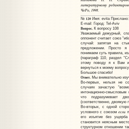
литературному редактирова
ЧеРо, 1998
.
120
№
Имя: evita Прислано:
E-mail:
Город: Tel-Aviv
Вопрос.
К вопросу 108
Уважаемый дежурный, спа
оппонент считает союз "иб
случай: запятая на ст
предложении. Просто я
понимаем суть правила, из
(параграф 110, раздел "С
этому поводу я к Вам и
вернуться к моему вопросу
Большое спасибо!
Ответ.
Мы внимательно изуч
Во-первых, нельзя не с
случаях зачастую "возм
интонационно-смысловым 
что подразумевает дв
(соответственно, двоякую 
Во-вторых, с одной стор
если
условного с союзом
п
его изъятие без ущерба
становится неясным мест
структурном отношении та