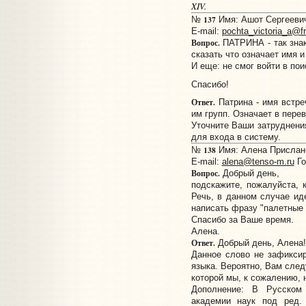
XIV.
137
№
Имя: Ашот Сергеевич
E-mail:
pochta_victoria_a@fr
Вопрос.
ПАТРИНА - так знак
сказать что означает имя 
И еще: не смог войти в по
Спасибо!
Ответ.
Патрина - имя встре
им групп. Означает в перев
Уточните Ваши затруднени
для входа в систему.
138
№
Имя: Алена Прислано:
E-mail:
alena@tenso-m.ru
Го
Вопрос.
Добрый день,
подскажите, пожалуйста, 
Речь, в данном случае иде
написать фразу "палетные 
Спасибо за Ваше время.
Алена.
Ответ.
Добрый день, Алена!
Данное слово не зафиксир
языка. Вероятно, Вам след
которой мы, к сожалению, 
Дополнение: В Русском
академии наук под ред.