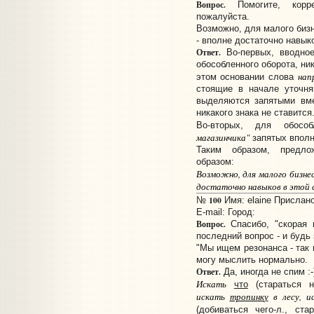
Вопрос.
Помогите, корре
пожалуйста.
Возможно, для малого бизн
- вполне достаточно навык
Ответ.
Во-первых, вводное
обособленного оборота, ни
нап
этом основании слова
стоящие в начале уточня
выделяются запятыми вме
никакого знака не ставится
Во-вторых, для обосо
магазинчика"
запятых вполн
Таким образом, предл
образом:
Возможно, для малого бизнес
достаточно навыков в этой 
100
№
Имя: elaine Прислано
E-mail:
Город:
Вопрос.
Спасибо, "скорая 
последний вопрос - и будь 
"Мы ищем резонанса - так
могу мыслить нормально.
Ответ.
Да, иногда не спим :-
Искать
что
(стараться н
искать
тропинк
у
в лесу, и
(добиваться чего-л., ста