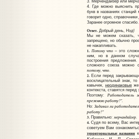
3. Мерчендайзер или мерч
4. Где можно выяснить п
букв в названиях станций
говорит одно, справочники 
Заранее огромное спасибо.
Ответ.
Добрый день, Нэд!
Мы не можем сказать, ч
запрещено, но обычно прос
не накапливать.
1.
Потому что
– это сложн
ним, но в данном случ
построения предложения.
сложного союза можно с
потому
,
что
.
2.
Если перед закрывающи
восклицательный знак, то
кавычек,
неодинаковые
же 
контекста, ставятся перед
Работодатель з
Поэтому:
прежнюю работу
?
"
.
Задавал ли работодател
Но:
работу
?
"
3.
Правильно:
мерчандайзер
.
4.
Судя по всему, Вас инте
советуем Вам ознакомить
территориальные названия
к
Кабанова Н. П. Справо