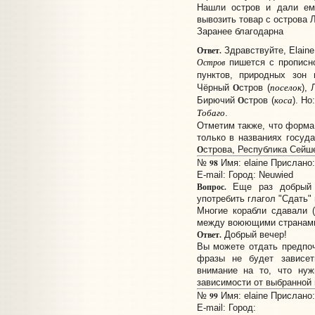
Нашли остров и дали ем
вывозить товар с острова Л
Заранее благодарна
Ответ.
Здравствуйте, Elaine
Остров
пишется с прописно
пунктов, природных зон
поселок
О
Чёрный
стров (
),
коса
О
Бирючий
стров (
). Но
Тобаго
.
Отметим также, что форма
только в названиях госуд
О
строва, Республика Сей
98
№
Имя: elaine Прислано:
E-mail:
Город: Neuwied
Вопрос.
Еще раз добрый в
употребить глагол "Сдать"
Многие корабли сдавали 
между воюющими странам
Ответ.
Добрый вечер!
Вы можете отдать предпо
фразы не будет зависе
внимание на то, что ну
зависимости от выбранной
99
№
Имя: elaine Прислано:
E-mail:
Город: