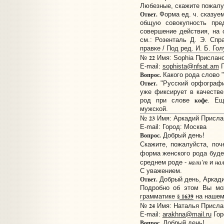
Любезные, скажите пожалу
Ответ.
Форма ед. ч. сказуем
общую совокупность пре
совершение действия, на
см.: Розенталь Д. Э. Спр
правке / Под ред. И. Б. Голу
22
№
Имя: Sophia Прислано:
E-mail:
sophista@nfsat.am
Г
Вопрос.
Какого рода слово 
Ответ.
"Русский орфографи
уже фиксирует в качестве
кофе
род при слове
. Ещ
мужской.
23
№
Имя: Аркадий Прислан
E-mail:
Город: Москва
Вопрос.
Добрый день!
Скажите, пожалуйста, по
форма женского рода буд
нали'т
на
среднем роде -
и
С уважением.
Ответ.
Добрый день, Аркади
Подробно об этом Вы мож
§ 1639
грамматике
на нашем
24
№
Имя: Наталья Прислан
E-mail:
arakhna@mail.ru
Гор
Вопрос.
Добрый день!