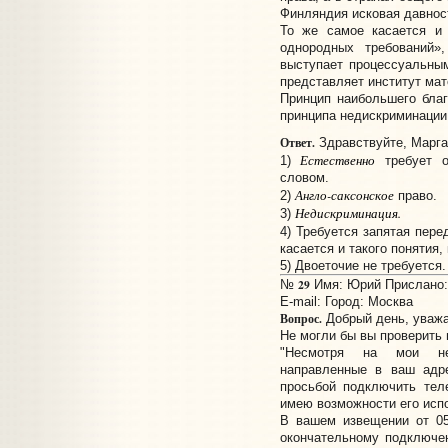
Финляндия исковая давнос
То же самое касается и 
однородных требований»,
выступает процессуальным
представляет институт мат
Принцип наибольшего благ
принципа недискриминации,.
Ответ.
Здравствуйте, Марга
Естественно
1)
требует о
словом.
Англо-саксонское
2)
право.
Недискриминация.
3)
4) Требуется запятая пер
касается и такого понятия, к
5) Двоеточие не требуется.
29
№
Имя: Юрий Прислано: 
E-mail:
Город: Москва
Вопрос.
Добрый день, уважа
Не могли бы вы проверить 
"Несмотря на мои нео
направленные в ваш адрес 
просьбой подключить тел
имею возможности его исп
В вашем извещении от 05.
окончательному подключе