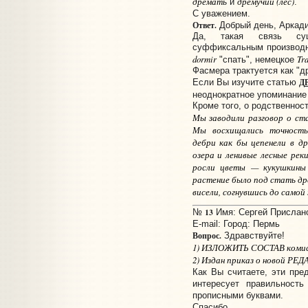
дремать
дремучий (лес)
и
.
С уважением.
Ответ.
Добрый день, Аркади
Да, такая связь су
суффиксальным производн
dormir
Tr
"спать", немецкое
Фасмера трактуется как "
Д
Если Вы изучите статью
неоднократное упоминание
Кроме того, о родственност
Мы заводили разговор о ст
Мы восхищались точностью
дебри как бы цепенели в др
озера и ленивые лесные рек
росли цветы — кукушкины 
растение было под стать дре
висели, согнувшись до самой 
13
№
Имя: Сергей Прислано:
E-mail:
Город: Пермь
Вопрос.
Здравствуйте!
1) ИЗЛОЖИТЬ СОСТАВ комисси
2) Издан приказ о новой Р
Как Вы считаете, эти пре
интересует правильность
прописными буквами.
Спасибо.