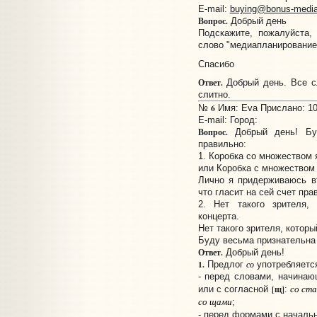
E-mail:
buying@bonus-media
Вопрос.
Добрый день
Подскажите, пожалуйста,
слово "медиапланирование
Спасибо
Ответ.
Добрый день. Все сл
слитно.
6
№
Имя: Eva Прислано: 10:
E-mail:
Город:
Вопрос.
Добрый день! Буд
правильно:
1. Коробка со множеством 
или Коробка с множеством
Лично я придерживаюсь вт
что гласит на сей счет пра
2. Нет такого зрителя,
концерта.
Нет такого зрителя, котор
Буду весьма признательна 
Ответ.
Добрый день!
1.
Предлог
со
употребляетс
- перед словами, начина
со ста
[щ]
или с согласной
:
со щами
;
- перед формами с начал