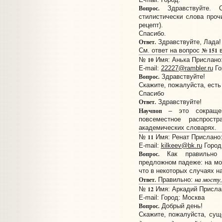
Вопрос.
Здравствуйте. С
стилистически слова прочи
рецепт).
Спасибо.
Ответ.
Здравствуйте, Лада!
№ 151
См. ответ на вопрос
10
№
Имя: Анька Прислано: 
E-mail:
22227@rambler.ru
Го
Вопрос.
Здравствуйте!
Скажите, пожалуйста, есть
Спасибо
Ответ.
Здравствуйте!
Научпоп
– это сокращ
повсеместное распрост
академических словарях.
11
№
Имя: Ренат Прислано: 
E-mail:
kilkeev@bk.ru
Город
Вопрос.
Как правильно с
предложном падеже: на мо
что в некоторых случаях н
на мост
у
Ответ.
Правильно:
12
№
Имя: Аркадий Прислан
E-mail:
Город: Москва
Вопрос.
Добрый день!
Скажите, пожалуйста, сущ