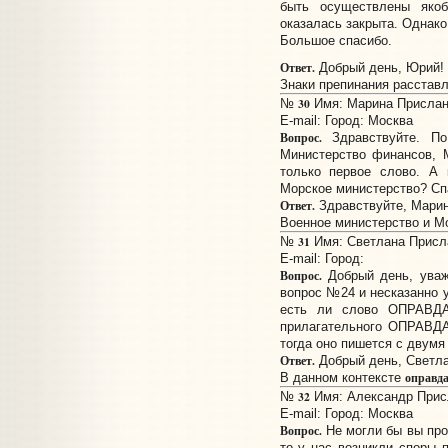
быть осуществлены якоб
оказалась закрыта. Однако
Большое спасибо.
Ответ.
Добрый день, Юрий!
Знаки препинания расставл
30
№
Имя: Марина Прислано
E-mail:
Город: Москва
Вопрос.
Здравствуйте. По
Министерство финансов, 
только первое слово. А 
Морское министерство? Сп
Ответ.
Здравствуйте, Марин
Военное министерство и М
31
№
Имя: Светлана Присла
E-mail:
Город:
Вопрос.
Добрый день, уваж
вопрос №24 и несказанно у
есть ли слово ОПРАВДА
прилагательного ОПРАВДА
тогда оно пишется с двумя 
Ответ.
Добрый день, Светла
оправд
В данном контексте
32
№
Имя: Александр Присл
E-mail:
Город: Москва
Вопрос.
Не могли бы вы про
то у нас возникли споры 