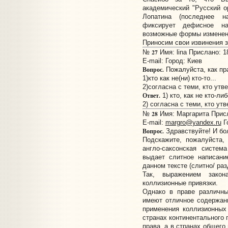
академический "Русский о
Лопатина (последнее н
фиксирует дефисное н
возможные формы изменени
Приносим свои извинения 
27
№
Имя: lina Прислано: 1
E-mail:
Город: Киев
Вопрос.
Пожалуйста, как пр
1)кто как не(ни) кто-то...
2)согласна с теми, кто утве
Ответ.
1) кто, как не кто-либ
2) согласна с теми, кто утв
28
№
Имя: Маргарита Присл
E-mail:
margro@yandex.ru
Г
Вопрос.
Здравствуйте! И бо
Подскажите, пожалуйста,
англо-саксонская систе
выдает слитное написани
данном тексте (слитно/ ра
Так, выражением закон
коллизионные привязки.
Однако в праве различны
имеют отличное содержани
применения коллизионных 
странах континентального 
права, а в странах общего 