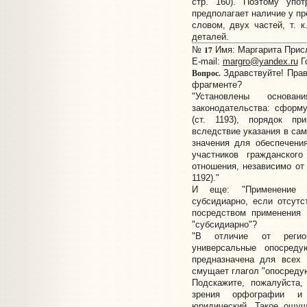
стр. 160). Поэтому упот
предполагает наличие у п
словом, двух частей, т. 
деталей.
17
№
Имя: Маргарита Присл
E-mail:
margro@yandex.ru
Г
Вопрос.
Здравствуйте! Прав
фрагменте?
"Установлены основа
законодательства: сформ
(ст. 1193), порядок пр
вследствие указания в сам
значения для обеспечени
участников гражданского
отношения, независимо от
1192)."
И еще: "Применение 
субсидиарно, если отсутс
посредством применения 
"субсидиарно"?
"В отличие от регио
универсальные опосреду
предназначена для всех 
смущает глагол "опосредуют
Подскажите, пожалуйста,
зрения орфографии и 
юридический. Такое ощущ