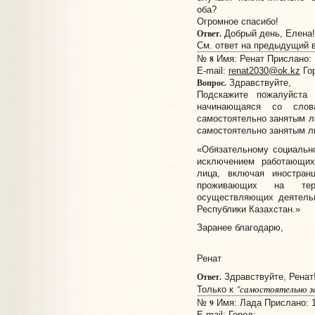
оба?
Огромное спасибо!
Ответ.
Добрый день, Елена!
См. ответ на предыдущий 
8
№
Имя: Ренат Прислано: 1
E-mail:
renat2030@ok.kz
Го
Вопрос.
Здравствуйте,
Подскажите пожалуйста
начинающаяся со сло
самостоятельно занятым ли
самостоятельно занятым л
«Обязательному социальн
исключением работающих
лица, включая иностран
проживающих на тер
осуществляющих деятельн
Республики Казахстан.»
Заранее благодарю,
Ренат
Ответ.
Здравствуйте, Ренат
"самостоятельно з
Только к
9
№
Имя: Лада Прислано: 1
E-mail:
Город: