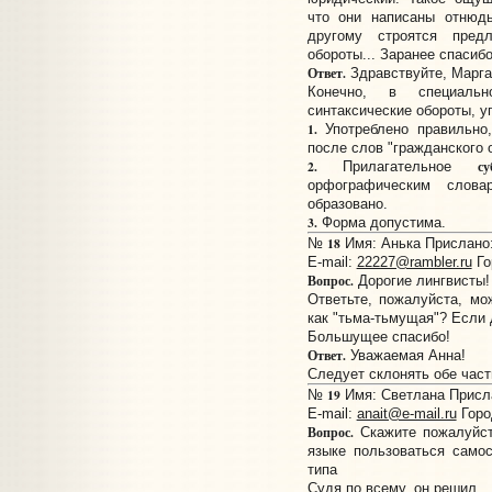
что они написаны отнюд
другому строятся пред
обороты... Заранее спасиб
Ответ.
Здравствуйте, Марга
Конечно, в специаль
синтаксические обороты, у
1.
Употреблено правильно
после слов "гражданского о
2.
су
Прилагательное
орфографическим слов
образовано.
3.
Форма допустима.
18
№
Имя: Анька Прислано: 
E-mail:
22227@rambler.ru
Го
Вопрос.
Дорогие лингвисты!
Ответьте, пожалуйста, мо
как "тьма-тьмущая"? Если 
Большущее спасибо!
Ответ.
Уважаемая Анна!
Следует склонять обе час
19
№
Имя: Светлана Присла
E-mail:
anait@e-mail.ru
Горо
Вопрос.
Скажите пожалуйст
языке пользоваться само
типа
Судя по всему, он решил ...