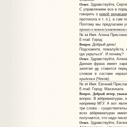
Ответ.
Здравствуйте, Серге
С управлением все в поря
говорить о
новой редакции
протокола и т. п.), а сам 
Поэтому мы предлагаем у
приказ о новом (измененном)
14
№
Имя: Алена Прислано:
E-mail:
Город:
Вопрос.
Добрый день!
Подскажите, пожалуйста, 
где укрыться". И почему?
Ответ.
Здравствуйте, Алена
Данная фраза имеет хара
запятая
не
ставится пере
словом в составе нераз
придется
(Чехов).
15
№
Имя: Евгений Прислано
E-mail:
Город: Махачкала
Вопрос.
Добрый вечер, уважа
вопрос. В аббревиатурах, н
например МГУ. А вот явл
три слова - существитель
всех аббревиатурах имее
получается, что надо писа
Ответ.
Здравствуйте, Евген