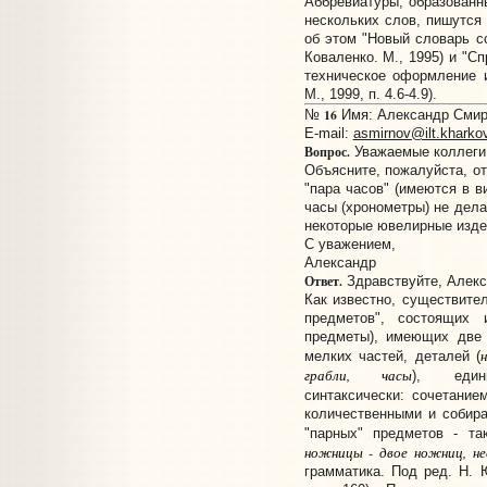
Аббревиатуры, образованн
нескольких слов, пишутся
об этом "Новый словарь со
Коваленко. М., 1995) и "С
техническое оформление и
М., 1999, п. 4.6-4.9).
16
№
Имя: Александр Смирн
E-mail:
asmirnov@ilt.kharko
Вопрос.
Уважаемые коллеги
Объясните, пожалуйста, о
"пара часов" (имеются в в
часы (хронометры) не дела
некоторые ювелирные издел
С уважением,
Александр
Ответ.
Здравствуйте, Алекс
Как известно, существит
предметов", состоящих 
предметы), имеющих две 
мелких частей, деталей (
грабли, часы
), едини
синтаксически: сочетани
количественными и собира
"парных" предметов - т
ножницы - двое ножниц, не
грамматика. Под ред. Н. 