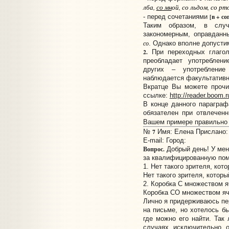
лба,
со мн
ой, со льдом, со рт
[в + со
- перед сочетаниями
Таким образом, в слу
закономерным, оправданн
со
. Однако вполне допусти
2.
При переходных глагол
преобладает употреблен
других – употребление
наблюдается факультативн
Вкратце Вы можете прочи
ссылке:
http://reader.boom.
В конце данного параграф
обязателен при отвлечен
Вашем примере правильно
7
№
Имя: Елена Прислано: 
E-mail:
Город:
Вопрос.
Добрый день! У мен
за квалифицированную пом
1. Нет такого зрителя, кот
Нет такого зрителя, котор
2. Коробка С множеством я
Коробка СО множеством яч
Лично я придерживаюсь пер
на письме, но хотелось бы
где можно его найти. Так
случаях исключительно 