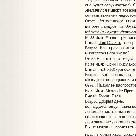
оно будет озвучиваться). С
Увеличился импорт товаров
считать занятием недостой
Ответ.
Рекомендуем неско
импорт товаров из други
недостойным утруждать себ
33
№
Имя: Манин Прислано:
E-mail:
dum@baz.ru
Город:
Вопрос.
Как произносится 
множественного числа?
сверло
Ответ.
Р. п. мн. ч. от
34
№
Имя: Юрий Прислано: 
E-mail:
matrix60@yandex.ru
Вопрос.
Как правильно, 
менеджер по продаже или м
Ответ.
Наиболее распростр
35
№
Имя: Alexandre Присла
E-mail:
Город: Paris
Вопрос.
Добрый день,
вот задался вдруг таким в
довольно часто слышал выр
но не знаю ни как оно пише
да и значение довольно с
Вы не могли бы прояснить 
Ответ.
Добрый день, Алекса