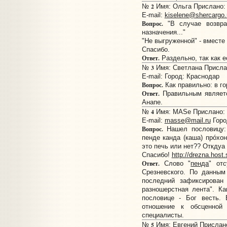
2
№
Имя: Ольга Прислано: 
E-mail:
kiselene@shercargo.
Вопрос.
"В случае возвра
назначения..."
"Не выгруженной" - вместе
Спасибо.
Ответ.
Раздельно, так как е
3
№
Имя: Светлана Прислан
E-mail:
Город: Краснодар
Вопрос.
Как правильно: в го
Ответ.
Правильным являетс
Анапе.
4
№
Имя: MASe Прислано: 1
E-mail:
masse@mail.ru
Горо
Вопрос.
Нашел пословицу: 
пенде кaнда (каша) прóхон
это печь или нет?? Откдуа 
Спасибо!
http://drezna.host.
Ответ.
Слово "
пенда
" от
Срезневского. По данным
последний зафиксирован
разношерстная лента". К
пословице - Бог весть. 
отношение к обсценно
специалисты.
5
№
Имя: Евгений Прислано: