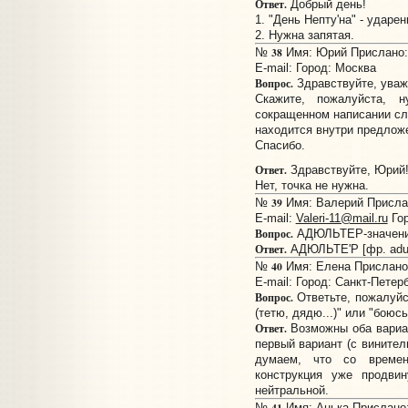
Ответ.
Добрый день!
1. "День Непту'на" - ударен
2. Нужна запятая.
38
№
Имя: Юрий Прислано: 
E-mail:
Город: Москва
Вопрос.
Здравствуйте, уваж
Скажите, пожалуйста, 
сокращенном написании сл
находится внутри предложен
Спасибо.
Ответ.
Здравствуйте, Юрий
Нет, точка не нужна.
39
№
Имя: Валерий Прислан
E-mail:
Valeri-11@mail.ru
Гор
Вопрос.
АДЮЛЬТЕР-значени
Ответ.
АДЮЛЬТЕ'Р [фр. adult
40
№
Имя: Елена Прислано:
E-mail:
Город: Санкт-Петер
Вопрос.
Ответьте, пожалуйс
(тетю, дядю...)" или "боюсь 
Ответ.
Возможны оба вариан
первый вариант (с винител
думаем, что со времен
конструкция уже продвин
нейтральной.
41
№
Имя: Анька Прислано: 