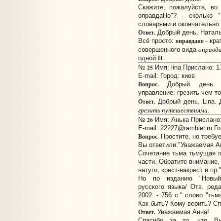
Скажите, пожалуйста, во
оправдаНо"? - сколько
словарями и окончательно 
Ответ.
Добрый день, Наталь
оправдано
Всё просто:
- кра
оправд
совершенного вида
Н
одной
.
25
№
Имя: lina Прислано: 1
E-mail:
Город: киев
Вопрос.
Добрый день. П
управление: грезить чем-то
Ответ.
Добрый день, Lina. 
грезить путешествиями
.
26
№
Имя: Анька Прислано: 
E-mail:
22227@rambler.ru
Го
Вопрос.
Простите, но требуе
Вы ответили:"Уважаемая А
Сочетание тьма тьмущая п
части. Обратите внимание, 
натуго, крест-накрест и пр.
Но по изданию "Новый 
русского языка/ Отв. реда
2002. - 756 с." слово "ть
Как быть? Кому верить? Сп
Ответ.
Уважаемая Анна!
Спасибо за то, что Вы