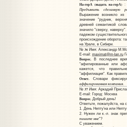
На-горА (выдать на-горА)
:
Предъявить сделанную ра
Выражение возникло из
значение "рудник, верхн
древней семантикой сло
значило "сверху, наверху"
падежом существительного
происхождение оборота: та
на Урале, в Сибири.
36
№
Имя: Александр М.Мои
E-mail:
maximat@m-lan.ru
Г
Вопрос.
В последнее врем
"афилированные или афф
кажется, что правиль
"аффилиация". Как правил
Ответ.
Словари фиксиру
аффилированная компания
.
37
№
Имя: Аркадий Прислан
E-mail:
Город: Москва
Вопрос.
Добрый день!
Ответьте, пожалуйста, на
1. День Непту'на или Непту
2. Нужен ли к.-л. знак пр
пишите мне
"?
С уважением.