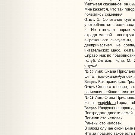
Учитывая сказанное, он бы
Мне кажется, что так говор
появились сомнения
Ответ.
судя 
1. Сочетание
употребляется в роли ввод
2. Не отвечает норме у
страдательной констру
выраженного сказуемым, 
деепричастием, не совпа
читательских масс, книга
Справочник по правописани
Голуб. 2-е изд., испр. М.,
случай.
20
№
Имя: Oxana Прислано:
E-mail:
nas-oxana@yandex.r
Вопрос.
Как правильно: "ро
Ответ.
Слово это новое, в 
написание сейчас являетс
21
№
Имя: Orena Прислано: 
E-mail:
yoi@bk.ru
Город: To
Вопрос.
Разрушено сорок д
Пострадало двести семей.
Погибли сто человек.
Ранены сто человек.
В каком случае окончание 
Что за правило такое есть 