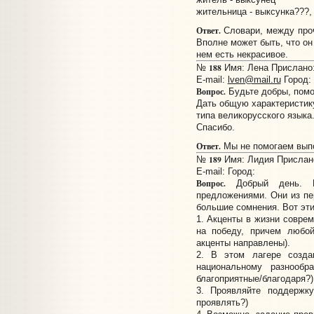
жительница - выксунка???, 
Ответ.
Словари, между проч
Вполне может быть, что он
нем есть некрасивое.
188
№
Имя: Лена Прислано: 
E-mail:
lven@mail.ru
Город: 
Вопрос.
Будьте добры, помо
Дать общую характеристик
типа великорусского языка
Спасибо.
Ответ.
Мы не помогаем вып
189
№
Имя: Лидия Прислано:
E-mail:
Город:
Вопрос.
Добрый день. По
предложениями. Они из п
большие сомнения. Вот эт
1. Акценты в жизни совре
на победу, причем любой
акценты направлены).
2. В этом лагере созда
национальному разнообр
благоприятные/благодаря?)
3. Проявляйте поддержку
проявлять?)