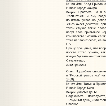
168
№
Имя: Влад Прислано: 
E-mail:
Город: Хайфа
Вопрос.
Простите, но я о
"извиняться" и ему подо
понимать буквально, допол
-ся означает действие, пр
таком случае такие слова 
несут своё привычное но
комического "мочить себя"
тоже не "варит себя", её в
P.S.
Прошу прощения
, что воп
просто хотел узнать, ка
позции буквальной трактов
С уважением,
Влад Гринзайд
Ответ.
Подробное описание
в "Русской грамматике" на 
1469).
169
№
Имя: Татьяна Прислан
E-mail:
Город: Киев
Вопрос.
Добрый день!
Подскажите, пожалуйст
"Безумный день(,) или Жен
Спасибо