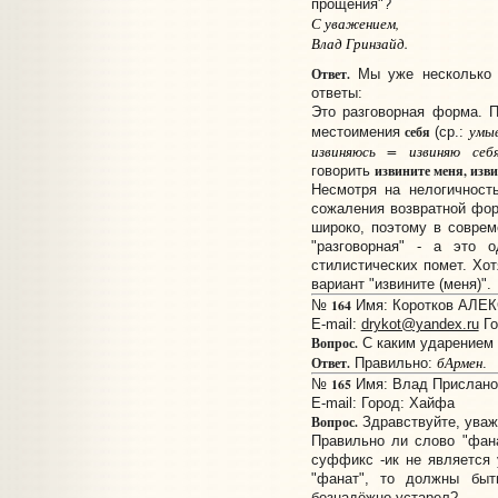
прощения"?
С уважением,
Влад Гринзайд.
Ответ.
Мы уже несколько р
ответы:
Это разговорная форма.
умыв
себя
местоимения
(ср.:
извиняюсь = извиняю себ
извините меня, изв
говорить
Несмотря на нелогичност
сожаления возвратной фор
широко, поэтому в соврем
"разговорная" - а это 
стилистических помет. Хот
вариант "извините (меня)".
164
№
Имя: Коротков АЛЕКС
E-mail:
drykot@yandex.ru
Го
Вопрос.
С каким ударением 
бАрмен
Ответ.
Правильно:
.
165
№
Имя: Влад Прислано: 
E-mail:
Город: Хайфа
Вопрос.
Здравствуйте, уваж
Правильно ли слово "фан
суффикс -ик не является
"фанат", то должны быт
безнадёжно устарел?