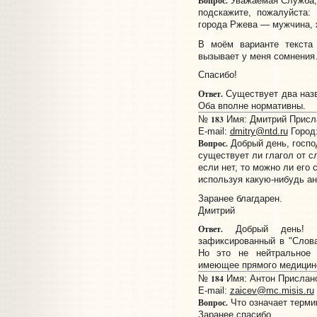
Вопрос.
Уважаемая Служба,
подскажите, пожалуйста:
города Ржева — мужчина, 
В моём варианте текс
вызывает у меня сомнени
Спасибо!
Ответ.
Существует два наз
Оба вполне нормативны.
183
№
Имя: Дмитрий Прислан
E-mail:
dmitry@ntd.ru
Город
Вопрос.
Добрый день, госпо
существует ли глагол от 
если нет, то можно ли его 
используя какую-нибудь а
Заранее благдарен.
Дмитрий
Ответ.
Добрый день! 
зафиксированный в "Слова
Но это не нейтральное 
имеющее прямого медицинс
184
№
Имя: Антон Прислано:
E-mail:
zaicev@mc.misis.ru
Вопрос.
Что означает терми
Заранее спасибо.