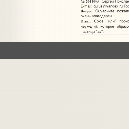
204
№
Имя: Сергей Прислано
E-mail:
gulus@yandex.ru
Гор
Вопрос.
Объясните пожалу
очень благодарен.
Ответ.
Союз "
или
" прои
неужели), которое образ
ли
частицы "
".