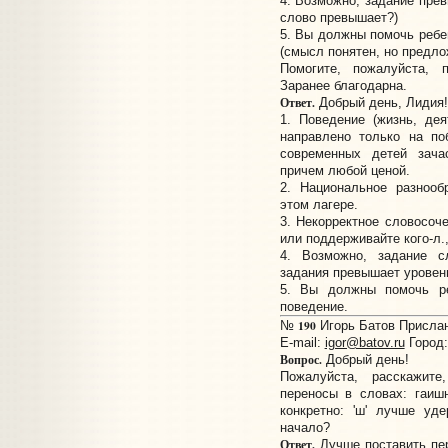
4. Возможно, задание прев
слово превышает?)
5. Вы должны помочь ребе
(смысл понятен, но предло
Помогите, пожалуйста, 
Заранее благодарна.
Ответ.
Добрый день, Лидия!
1. Поведение (жизнь, де
направлено только на по
современных детей зача
причем любой ценой.
2. Национальное разнооб
этом лагере.
3. Некорректное словосоч
или поддерживайте кого-л.,
4. Возможно, задание с
задания превышает уровень
5. Вы должны помочь ре
поведение.
190
№
Игорь Батов Прислано
E-mail:
igor@batov.ru
Город:
Вопрос.
Добрый день!
Пожалуйста, расскажите
переносы в словах: гаишн
конкретно: 'ш' лучше уд
начало?
Ответ.
Лучше поставить пер