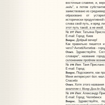
восточные славяне, и, вер
люди
", а потом субстанти
заимствовано из средневерх
образовано от устарел
исторически продуктивной
слова свой путь, и вряд л
этот путь такой, а не иной.
197
№
Имя: Татьяна Прислан
E-mail:
Город: Киев
Вопрос.
Добрый вечер!
Как правильно пишется и
чего? Антиб/Антибов - гор
Ответ.
Здравствуйте. Согл
словарю", название горо
склонением проблем возни
198
№
Имя: Таня Прислано: 
E-mail:
Город:
Вопрос.
Подскажите, как пр
Меня интересуют бол.-мал.
Спасибо
Ответ.
Хотя этого названия 
Нотр-Дам-де-Пар
аналогии с
199
№
Имя: Александр Прис
E-mail:
Город: Челябинск
Вопрос.
Здравствуйте, по