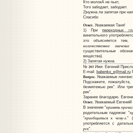
Кто молокА не пьет,
Того забодает, забодает.
2)нужна ли запятая при нап
Спасибо
Ответ.
Уважаемая Таня!
1) При
переходных гл
винительного употребляет
это объясняется тем,
количественное значение
(
существительные обозна
вещества).
2) Запятая нужна.
203
№
Имя: Евгений Прислан
E-mail:
babenko_e@mail.ru
Г
Вопрос.
Уважаемые лингвис
Подскажите, пожалуйста,
бeзмятeжью рeк". Или тре
рeк".
Заранее благодарю. Евгени
Ответ.
Уважаемый Евгений!
принять прича
В значении "
п
родительным падежом: "
приобщиться к чему-л.
"
" 
употребляется с датель
рeк
".