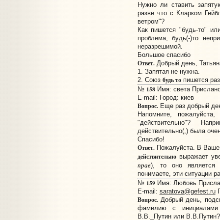
Нужно ли ставить запяту
разве что с Кларком Гейб
ветром"?
Как пишется "будь-то" ил
проблема, будь(-)то непри
неразрешимой.
Большое спасибо
Ответ.
Добрый день, Татьян
1. Запятая не нужна.
будь то
2. Союз
пишется раз
158
№
Имя: света Прислано:
E-mail:
Город: киев
Вопрос.
Еще раз добрый де
Напомните, пожалуйста,
"действительно"? Напр
действительно(,) была очен
Спасибо!
Ответ.
Пожалуйста. В Вашем
действительно
выражает уве
прав
), то оно является
понимаете, эти cитуации р
159
№
Имя: Любовь Прислан
E-mail:
saratova@gefest.ru
Г
Вопрос.
Добрый день, подск
фамилию с инициалами
В.В._Путин или В.В.Путин?