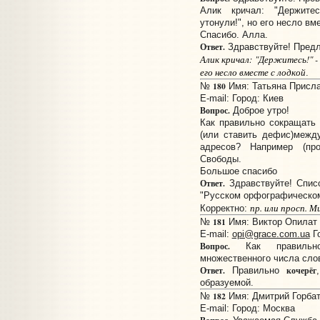
Алик кричал: "Держитесь
утонули!", но его несло вм
Спасибо. Алла.
Ответ.
Здравствуйте! Предл
Алик кричал: "Держитесь!" - 
его несло вместе с лодкой
.
180
№
Имя: Татьяна Прислан
E-mail:
Город: Киев
Вопрос.
Доброе утро!
Как правильно сокращать
(или ставить дефис)межд
адресов? Например (прос
Свободы.
Большое спасибо
Ответ.
Здравствуйте! Спис
"Русском орфографическом
пр. или просп. М
Корректно:
181
№
Имя: Виктор Опилат П
E-mail:
opi@grace.com.ua
Го
Вопрос.
Как правильно 
множественного числа слов
Ответ.
кочерёг
Правильно
образуемой.
182
№
Имя: Дмитрий Горбато
E-mail:
Город: Москва