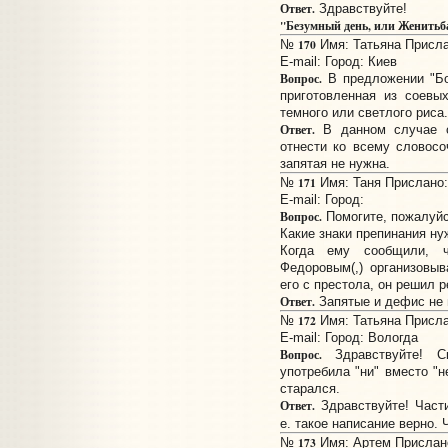
Ответ.
Здравствуйте!
"Безумный день, или Женитьб
170
№
Имя: Татьяна Прислан
E-mail:
Город: Киев
Вопрос.
В предложении "Бог
приготовленная из соевы
темного или светлого риса
Ответ.
В данном случае о
отнести ко всему словосо
запятая не нужна.
171
№
Имя: Таня Прислано: 
E-mail:
Город:
Вопрос.
Помогите, пожалуйс
Какие знаки препинания ну
Когда ему сообщили, ч
Федоровым(,) организовыв
его с престола, он решил 
Ответ.
Запятые и дефис не 
172
№
Имя: Татьяна Прислан
E-mail:
Город: Вологда
Вопрос.
Здравствуйте! С
употребила "ни" вместо "н
старался.
Ответ.
Здравствуйте! Части
е. такое написание верно.
173
№
Имя: Артем Прислано: