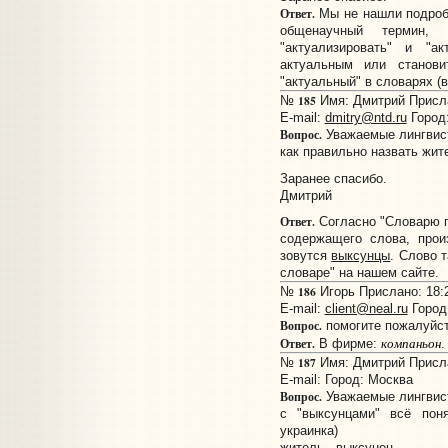
Ответ.
Мы не нашли подробн
общенаучный термин,
"актуализировать" и "ак
актуальным или станови
"актуальный" в словарях (в
185
№
Имя: Дмитрий Прислан
E-mail:
dmitry@ntd.ru
Город
Вопрос.
Уважаемые лингвис
как правильно назвать жит
Заранее спасибо.
Дмитрий
Ответ.
Согласно "Словарю г
содержащего слова, прои
зовутся
выксунцы
. Слово 
словаре" на нашем сайте.
186
№
Игорь Прислано: 18:2
E-mail:
client@neal.ru
Город
Вопрос.
помогите пожалуйст
компаньон
Ответ.
В фирме:
.
187
№
Имя: Дмитрий Прислан
E-mail:
Город: Москва
Вопрос.
Уважаемые лингвис
с "выксунцами" всё поня
украинка)
житель - выксунец