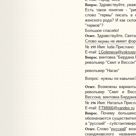
Вопрос.
Здравствуйте, ува
Есть такое понятие - "ри
слово "термы" писать в 
женского рода? И как скло
"термов"?
Большое спасибо!
Ответ.
Здравствуйте, Света
термы
Слово
не имеет фор
195
№
Имя: luda Прислано: 
E-mail:
LGoleneva@vokrugsv
Вопрос.
винтовка "Бердана 
револьвер "Смит и Вессон"
револьвер "Наган"
Вопрос: нужны ли кавычки
Ответ.
Возможны варианты:
револьвер "Смит и Вес
Вессона; винтовка Бердана
196
№
Имя: Наталья Прислан
E-mail:
FTM666@yandex.ru
Вопрос.
Почему большинст
обозначаются существитель
а "русский" - субстантиви
Ответ.
Слово "
русский
" воз
скандинавского назван