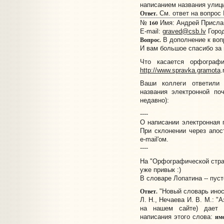
написанием названия улицы
Ответ.
См. ответ на вопрос
160
№
Имя: Андрей Прислано
E-mail:
graved@csb.lv
Город
Вопрос.
В дополнение к воп
И вам большое спасибо за 
Что касается орфограф
http://www.spravka.gramota
.
Ваши коллеги ответили
названия электронной по
недавно):
----
О написании электронная п
При склонении через апос
е-mail'ом.
----
На "Орфографической стран
уже привык :)
В словаре Лопатина -- пуст
Ответ.
"Новый словарь инос
Л. Н., Нечаева И. В. М.: "
на нашем сайте) дает 
им
написания этого слова: