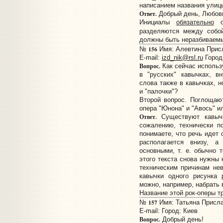
написанием названия улицы
Ответ.
Добрый день, Любов
Инициалы
обязательно
от
разделяются между собой
должны быть неразбиваемые
156
№
Имя: Алевтина Присла
E-mail:
izd_nik@rsl.ru
Город
Вопрос.
Как сейчас использ
в "русских" кавычках, в
слова также в кавычках, н
и "палочки"?
Второй вопрос. Поглощают
опера "Юнона" и "Авось" ил
Ответ.
Существуют кавы
сожалению, технически п
понимаете, что речь идет 
располагается внизу, а
основными, т. е. обычно 
этого текста снова нужны 
техническим причинам нев
кавычки одного рисунка 
можно, например, набрать
Название этой рок-оперы т
157
№
Имя: Татьяна Прислан
E-mail:
Город: Киев
Вопрос.
Добрый день!