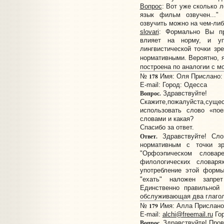
Вопрос
: Вот уже сколько 
язык фильм озвучен..."
озвучить можно на чем-либо
slovari
: Формально Вы пр
влияет на норму, и уп
лингвистической точки зр
нормативными. Вероятно,
построена по аналогии с 
178
№
Имя: Oля Прислано: 0
E-mail:
Город: Одесса
Вопрос.
Здравствуйте!
Скажите,пожалуйста,суще
использовать слово «по
словами и какая?
Спасибо за ответ.
Ответ.
Здравствуйте! Сл
нормативным с точки зр
"Орфоэпическом слова
филологических словар
употребление этой формы
"ехать" наложен запре
Единственно правильно
обслуживающая два глагола
179
№
Имя: Алла Прислано: 
E-mail:
alchi@freemail.ru
Гор
Вопрос.
Здравствуйте! Пров