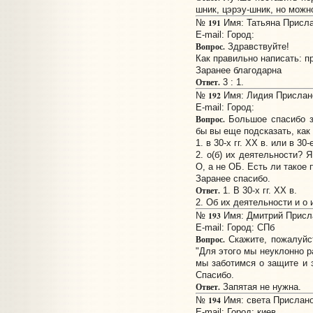
шник, цэрэу-шник, но можно
191
№
Имя: Татьяна Прислан
E-mail:
Город:
Вопрос.
Здравствуйте!
Как правильно написать: пр
Заранее благодарна
Ответ.
3 : 1.
192
№
Имя: Лидия Прислано:
E-mail:
Город:
Вопрос.
Большое спасибо з
бы вы еще подсказать, как
1. в 30-х гг. ХХ в. или в 30-е
2. о(б) их деятельности? 
О, а не ОБ. Есть ли такое 
Заранее спасибо.
Ответ.
1. В 30-х гг. ХХ в.
2. Об их деятельности и о 
193
№
Имя: Дмитрий Прислан
E-mail:
Город: СПб
Вопрос.
Скажите, пожалуйст
"Для этого мы неуклонно р
мы заботимся о защите и 
Спасибо.
Ответ.
Запятая не нужна.
194
№
Имя: света Прислано:
E-mail:
Город: киев