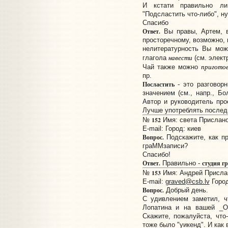
И кстати правильно ли
"Подсластить что-либо", ну
Спасибо
Ответ.
Вы правы, Артем, 
просторечному, возможно, 
нелитературность Вы мож
навести
глагола
(см. элект
приготов
Чай также можно
пр.
Посластить
- это разговор
значением (см., напр., Б
Автор и руководитель прое
Лучше употреблять послед
152
№
Имя: света Прислано:
E-mail:
Город: киев
Вопрос.
Подскажите, как пр
граММзаписи?
Спасибо!
Ответ.
студия г
Правильно -
153
№
Имя: Андрей Прислано
E-mail:
graved@csb.lv
Город
Вопрос.
Добрый день.
С удивлением заметил, ч
Лопатина и на вашей _Ор
Скажите, пожалуйста, что
тоже было "уикенд". И как 