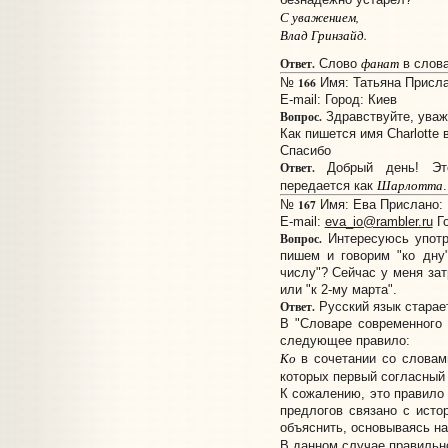
С уважением,
Влад Гринзайд.
фанат
Ответ.
Слово
в слов
166
№
Имя: Татьяна Прислан
E-mail:
Город: Киев
Вопрос.
Здравствуйте, уваж
Как пишется имя Charlotte 
Спасибо
Ответ.
Добрый день! Это
Шарлотта
передается как
.
167
№
Имя: Ева Прислано: 1
E-mail:
eva_io@rambler.ru
Го
Вопрос.
Интересуюсь употр
пишем и говорим "ко дну"
числу"? Сейчас у меня зат
или "к 2-му марта".
Ответ.
Русский язык старает
В "Словаре современного 
следующее правило:
Ко
в сочетании со словам
которых первый согласны
К сожалению, это правило 
предлогов связано с исто
объяснить, основываясь на
В данном случае правильн