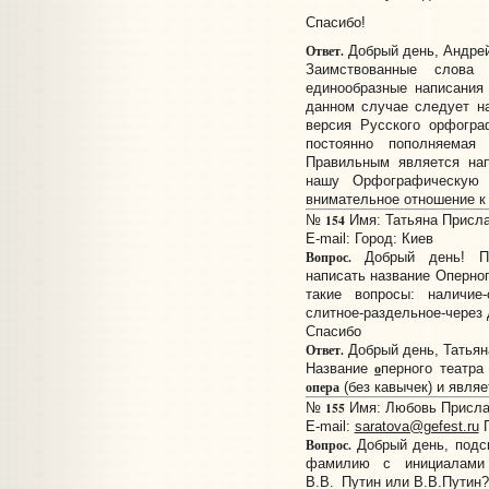
Спасибо!
Ответ.
Добрый день, Андрей
Заимствованные слова
единообразные написания
данном случае следует на
версия Русского орфогра
постоянно пополняемая
Правильным является на
нашу Орфографическую 
внимательное отношение к 
154
№
Имя: Татьяна Прислан
E-mail:
Город: Киев
Вопрос.
Добрый день! По
написать название Оперног
такие вопросы: наличие
слитное-раздельное-через
Спасибо
Ответ.
Добрый день, Татьян
о
Название
перного театра
опера
(без кавычек) и явля
155
№
Имя: Любовь Прислан
E-mail:
saratova@gefest.ru
Г
Вопрос.
Добрый день, подск
фамилию с инициалами
В.В._Путин или В.В.Путин?