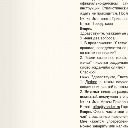
официально-деловом с
инструкции. Стилистически
ждать не приходится. Посл
150
№
Имя: света Прислано:
E-mail:
Город: киев
Вопрос.
Здравствуйте, уважаемые 
У меня два вопроса:
1. В предложении: "Статус
правило, определяется ее 
на каком основании?
2. "Если хозяин не женат,
женат" пишется раздельн
слово когда-либо слитно?
Спасибо!
Ответ.
Здравствуйте, Света
1.
Дефис
в таком случае
соединения частей сложных
Не женат
2.
пишется раздел
неженатый, незамужняя
в опр
151
№
Имя: Артем Прислано:
E-mail:
alfru@yandex.ru
Гор
Вопрос.
Очень часто мои з
чай" в различных наклонен
Мне кажется употреблени
можно заварить или налить,