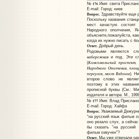
176
№
Имя: света Прислано:
E-mail:
Город: киев
Вопрос.
Здравствуйте еще р
Поскольку названия станци
мест зачастую состоят
Народного ополчения, Ян
объясните,пожалуйста, как
когда их нужно писать с б
Ответ.
Добрый день.
Родовыми являются с
набережная
и под. Эти сл
Комсомольский проспект,
(
Народного Ополчения, площ
переулок, мост Вздохов
). Н
второе слово не являе
поэтому в этих названи
прописной буквы (См.: Ми
издателя и автора. М., 1999
177
№
Имя: Влад Прислано: 
E-mail:
Город: Хайфа
Вопрос.
Уважаемый Дежурный
"на русский язык фильм о
оно резало слух, а сейчас
бы сказать "на русский 
фильм озвучен"?
Ответ.
Мы уже отвечали одн