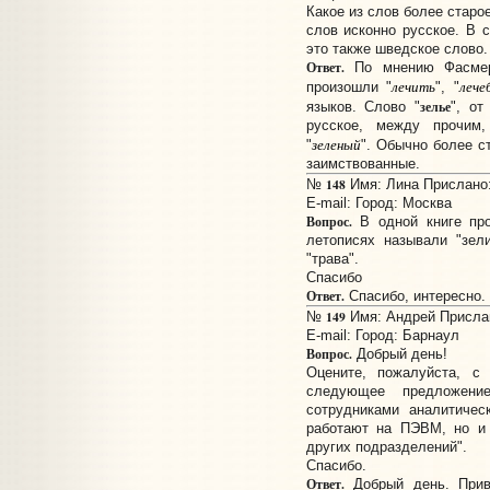
Какое из слов более старое
слов исконно русское. В 
это также шведское слово.
Ответ.
По мнению Фасмер
лечить
лече
произошли "
", "
зелье
языков. Слово "
", от
русское, между прочим,
зеленый
"
". Обычно более с
заимствованные.
148
№
Имя: Лина Прислано: 
E-mail:
Город: Москва
Вопрос.
В одной книге про
летописях называли "зел
"трава".
Спасибо
Ответ.
Спасибо, интересно.
149
№
Имя: Андрей Прислано
E-mail:
Город: Барнаул
Вопрос.
Добрый день!
Оцените, пожалуйста, с 
следующее предложение
сотрудниками аналитичес
работают на ПЭВМ, но и
других подразделений".
Спасибо.
Ответ.
Добрый день. Прив