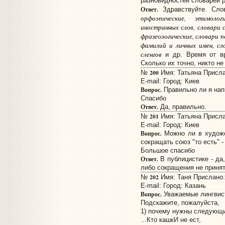
разновидностей словарей р
Ответ.
Здравствуйте. Сл
орфоэпические, этимолог
иностранных слов, словари 
фразеологические, словари п
фамилий и личных имен, сл
сленгов
и др. Время от вр
Сколько их точно, никто не
200
№
Имя: Татьяна Прислан
E-mail:
Город: Киев
Вопрос.
Правильно ли я нап
Спасибо
Ответ.
Да, правильно.
201
№
Имя: Татьяна Прислан
E-mail:
Город: Киев
Вопрос.
Можно ли в художе
сокращать союз "то есть" - 
Большое спасибо
Ответ.
В публицистике - да
либо сокращения не приня
202
№
Имя: Таня Прислано: 
E-mail:
Город: Казань
Вопрос.
Уважаемые лингвис
Подскажите, пожалуйста,
1) почему нужны следующи
...Кто кашкИ не ест,