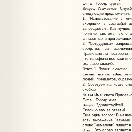
E-mail:
Город: Курган
Вопрос.
Уважаемая Служба 
следующие предложения:
1. "Использование в ли
входящих в состав(ы) ав
запрещается". Как лучше: 
понятие системы включа
аппаратных и программных
2. "Сотрудникам запреща
средства, за исключен
Правильно ли построено пр
что телефоны все-таки вн
Большое спасибо.
в состав
Ответ.
1. Лучше:
.
только единственн
Состав
.
людей, предметов, образую
2. Советуем написать сл
скобках.
174
№
Имя: света Прислано:
E-mail:
Город: киев
Вопрос.
Здравствуйте!!
Спасибо вам за ответы!
Еще один вопрос: В назван
есть выражение "важные 
слово "немелочи" пишется 
Ответ.
Это слово является