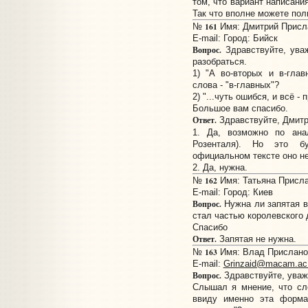
том, что вариант написани
Так что вполне можете пол
161
№
Имя: Дмитрий Прислан
E-mail:
Город: Бийск
Вопрос.
Здравствуйте, ува
разобраться.
1) "А во-вторых и в-глав
слова - "в-главных"?
2) "...чуть ошибся, и всё -
Большое вам спасибо.
Ответ.
Здравствуйте, Дмитр
1. Да, возможно по ана
Розенталя). Но это бу
официальном тексте оно н
2. Да, нужна.
162
№
Имя: Татьяна Прислан
E-mail:
Город: Киев
Вопрос.
Нужна ли запятая в 
стал частью королевского 
Спасибо
Ответ.
Запятая не нужна.
163
№
Имя: Влад Прислано: 
E-mail:
Grinzaid@macam.ac.
Вопрос.
Здравствуйте, уваж
Слышал я мнение, что сл
ввиду именно эта форма