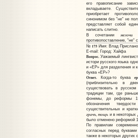
его правописание зав
вкладываете. Существи
приобретает противопо
синонимом без "не" не по
представляет собой еди
написать слитно.
мелочи
В сочетании
противопоставление, "не" 
175
№
Имя: Влад Прислано: 
E-mail:
Город: Хайфа
Вопрос.
Уажаемый лингвист,
истори русского языка одн
и «ЕР» для разделения и к
буква «ЕР»?
Ответ.
е
Когда-то буква
(приблизительно в две
существовать в русском
традиции там, где раньш
фонемы, до реформы 1
обозначения твердос
существительных и кратк
грачъ, тощъ
и в некоторых 
было отменено реформой 1
По правилам современ
согласных перед буквам
также в некоторых других 