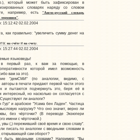
), который может быть зафиксирован в
лизированных словарях наряду со словом
"Англо-русский словарь
те, например, есть
х терминов"
.
 15:12:42 02.02.2004
, как правильно: "увеличить сумму денег на
на счёт
е
на счет
у
нта:
и
.
 15:27:44 02.02.2004
аемые языковеды!
 в первый раз, к вам за помощью, в
оперативности которой имел возможность
ибо вам за это).
ние "демСМИ" (по аналогии, видимо, с
 авторы в печати придают первой части этого
ок и пытаются подчеркнуть это, беря её в
ём интересный, но насколько он согласуется с
 Существуют ли аналоги?
н Гур" и арабское "Усама бен Ладен". Частица
смысловую нагрузку? Что оно значит, верно ли
квы, без чёрточки? (В переводе Экзюпери
го имени с чёрточкой.)
, увы (,) переживший своё время и свою славу".
ли писать по аналогии с вводными словами в
й, открывающей сам оборот?
ет быть вводными словами? Например: "Вы