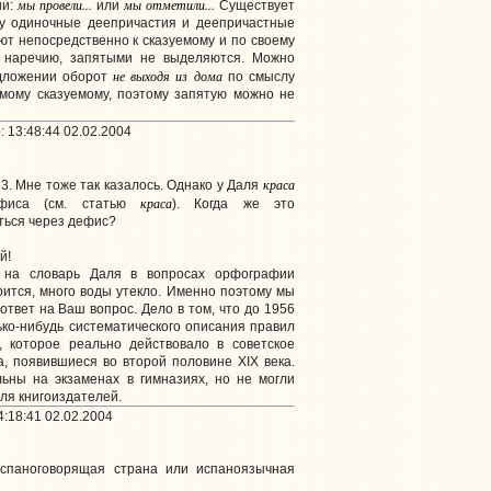
мы провели...
мы отметили...
ии:
или
Существует
му одиночные деепричастия и деепричастные
т непосредственно к сказуемому и по своему
 наречию, запятыми не выделяются. Можно
не выходя из дома
едложении оборот
по смыслу
мому сказуемому, поэтому запятую можно не
 13:48:44 02.02.2004
краса
3. Мне тоже так казалось. Однако у Даля
краса
фиса (см. статью
). Когда же это
ться через дефис?
й!
я на словарь Даля в вопросах орфографии
орится, много воды утекло. Именно поэтому мы
ответ на Ваш вопрос. Дело в том, что до 1956
ько-нибудь систематического описания правил
, которое реально действовало в советское
, появившиеся во второй половине XIX века.
ьны на экзаменах в гимназиях, но не могли
ля книгоиздателей.
4:18:41 02.02.2004
 испаноговорящая страна или испаноязычная