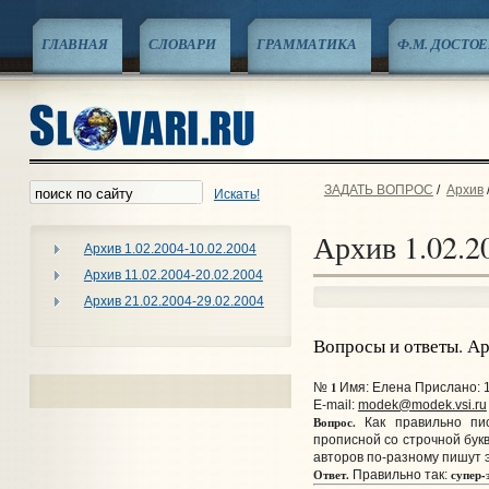
ГЛАВНАЯ
СЛОВАРИ
ГРАММАТИКА
Ф.М. ДОСТО
ЗАДАТЬ ВОПРОС
/
Архив
Искать!
Архив 1.02.2
Архив 1.02.2004-10.02.2004
Архив 11.02.2004-20.02.2004
Архив 21.02.2004-29.02.2004
Вопросы и ответы. А
1
№
Имя: Елена Прислано: 1
E-mail:
modek@modek.vsi.ru
Вопрос.
Как правильно писа
прописной со строчной бук
авторов по-разному пишут э
Ответ.
супер-
Правильно так: