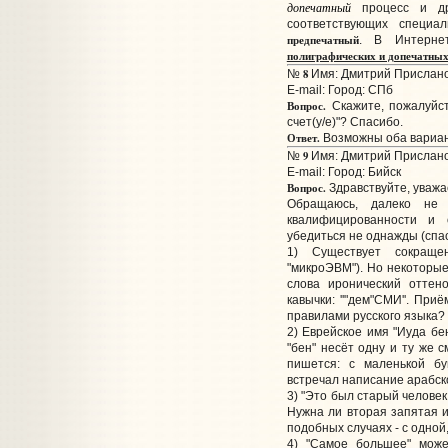
допечатный
процесс и др.
соответствующих специа
предпечатный
. В Интерне
полиграфических и допечатны
8
№
Имя: Дмитрий Прислано:
E-mail:
Город: СПб
Вопрос.
Скажите, пожалуйста
счет(у/е)"? Спасибо.
Ответ.
Возможны оба вариа
9
№
Имя: Дмитрий Прислано:
E-mail:
Город: Бийск
Вопрос.
Здравствуйте, уваж
Обращаюсь, далеко не
квалифицированности и 
убедиться не однажды (спас
1) Существует сокраще
"микроЭВМ"). Но некоторые
слова иронический оттен
кавычки: ''"дем"СМИ''. При
правилами русского языка?
2) Еврейское имя "Иуда бе
"бен" несёт одну и ту же 
пишется: с маленькой бу
встречал написание арабско
3) "Это был старый человек
Нужна ли вторая запятая и
подобных случаях - с одно
4) "Самое большее" мож