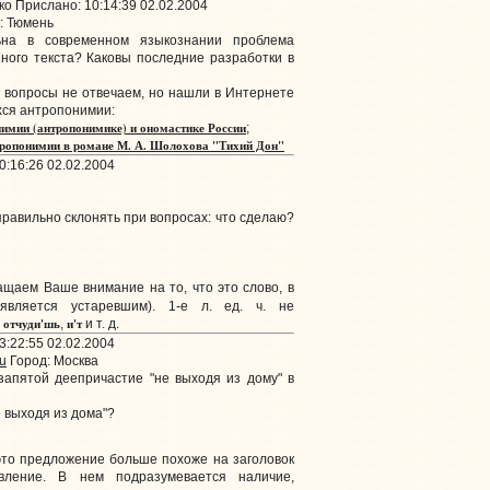
о Прислано: 10:14:39 02.02.2004
: Тюмень
ьна в современном языкознании проблема
ного текста? Каковы последние разработки в
 вопросы не отвечаем, но нашли в Интернете
хся антропонимии:
имии (антропонимике) и ономастике России
;
тропонимии в романе М. А. Шолохова "Тихий Дон"
:16:26 02.02.2004
 правильно склонять при вопросах: что сделаю?
щаем Ваше внимание на то, что это слово, в
является устаревшим). 1-е л. ед. ч. не
отчуди'шь
и'т
:
,
и т. д.
3:22:55 02.02.2004
u
Город: Москва
апятой деепричастие "не выходя из дому" в
 выходя из дома"?
это предложение больше похоже на заголовок
ление. В нем подразумевается наличие,