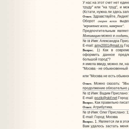
У нас на этот счет нет един
труду" или "на труд", и м
(Кстати, нужна ли здесь за
Ответ.
Здравствуйте, Лидия!
скорее всего
Оборот
выдел
"вероятнее всего, наверное"
.
Предпочтительным являе
Мотивацию
создать
можно и
11
№
Имя: Александра Присл
E-mail:
amy2001@mail.ru
Гор
Вопрос.
1) Как в совреме
оформить данное предло
большой город"?
я имела ввиду, можно ли, н
"Москва - не обыкновенный
или "Москва не есть обыкн
Мос
Ответ.
Можно сказать: "
продолжение обязательно 
12
№
Имя: Вадим Прислано: 
E-mail:
pozik@skif.net
Город:
Вопрос.
Как правильно писат
Ответ.
Атрибутика.
13
№
Имя: Олег Прислано: 12
E-mail:
Город: Москва
Вопрос.
1. Является ли в эт
Вам удалось застать меня