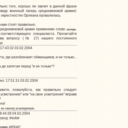
льно того, хорошо ли звучит в данной фразе
 виду военный лагерь средневековой армии):
в окрестностях Орлеана провалилась.
Знаки стоят правильно.
лагерь
к средневековой армии применимо слово
.
 соответствующего специалиста. Прочитайте
ому вопросу (№ 27) нашего постоянного
а.
17:43:32 03.02.2004
а, где разоблачают обманщиков, и не только...
 ди запятая перед "и не только"?
о: 17:51:31 03.02.2004
ажите, пожалуйста, как правильно следует
у усмотрению" или "на свое усмотрение" вправе
?
на!
я
по
своему усмотрению
.
8:44:28 04.02.2004
ород: Irkutsk
рамме ИРБИС.