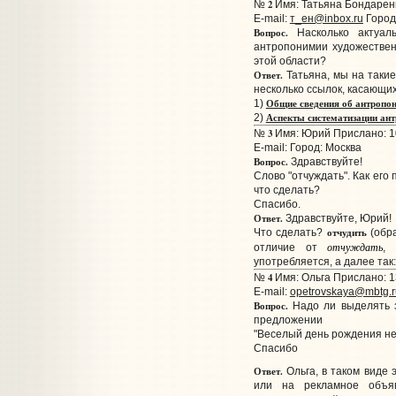
2
№
Имя: Татьяна Бондаренк
E-mail:
т_ен@inbox.ru
Город
Вопрос.
Насколько актуал
антропонимии художествен
этой области?
Ответ.
Татьяна, мы на такие
несколько ссылок, касающи
Общие сведения об антропон
1)
Аспекты систематизации ан
2)
3
№
Имя: Юрий Прислано: 10
E-mail:
Город: Москва
Вопрос.
Здравствуйте!
Слово "отчуждать". Как его
что сделать?
Спасибо.
Ответ.
Здравствуйте, Юрий!
отчудить
Что сделать?
(обра
отчуждать
отличие от
, 
употребляется, а далее так
4
№
Имя: Ольга Прислано: 1
E-mail:
opetrovskaya@mbtg.r
Вопрос.
Надо ли выделять з
предложении
"Веселый день рождения не
Спасибо
Ответ.
Ольга, в таком виде 
или на рекламное объяв