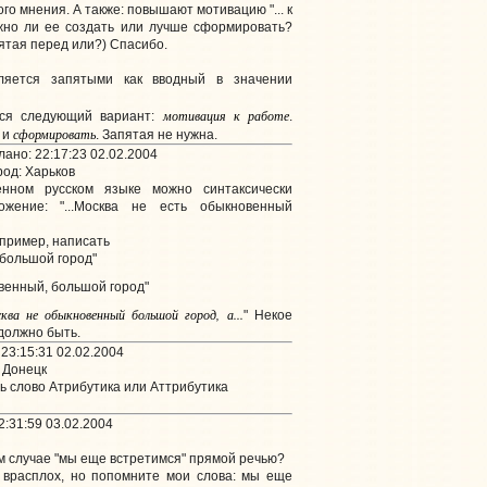
ого мнения. А также: повышают мотивацию "... к
ожно ли ее создать или лучше сформировать?
пятая перед или?) Спасибо.
яется запятыми как вводный в значении
мотивация
к
работе
тся следующий вариант:
.
сформировать
, и
. Запятая не нужна.
ано: 22:17:23 02.02.2004
од: Харьков
нном русском языке можно синтаксически
жение: "...Москва не есть обыкновенный
апример, написать
 большой город"
овенный, большой город"
ква не обыкновенный большой город, а...
" Некое
должно быть.
23:15:31 02.02.2004
 Донецк
ь слово Атрибутика или Аттрибутика
:31:59 03.02.2004
ом случае "мы еще встретимся" прямой речью?
 врасплох, но попомните мои слова: мы еще