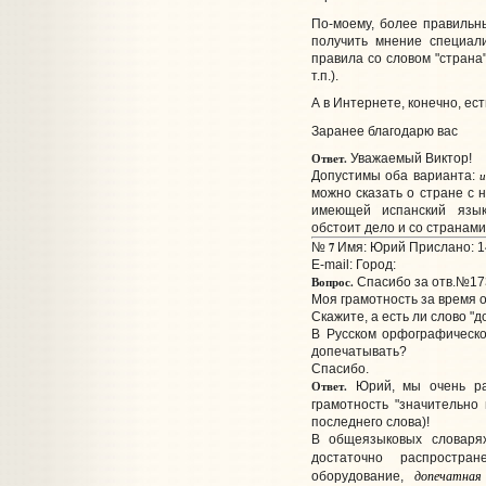
По-моему, более правильн
получить мнение специал
правила со словом "страна
т.п.).
А в Интернете, конечно, есть
Заранее благодарю вас
Ответ.
Уважаемый Виктор!
и
Допустимы оба варианта:
можно сказать о стране с 
имеющей испанский язык 
обстоит дело и со странами,
7
№
Имя: Юрий Прислано: 14
E-mail:
Город:
Вопрос.
Спасибо за отв.№17
Моя грамотность за время 
Скажите, а есть ли слово "
В Русском орфографическом
допечатывать?
Спасибо.
Ответ.
Юрий, мы очень ра
грамотность "значительно 
последнего слова)!
В общеязыковых словар
достаточно распростра
допечатная
оборудование,