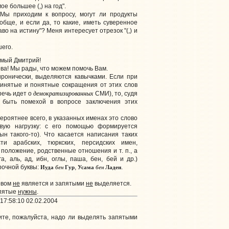
ое большее (,) на год".
"Мы приходим к вопросу, могут ли продукты
обще, и если да, то какие, иметь суверенное
во на истину"? Меня интересует отрезок "(,) и
шего.
емый Дмитрий!
ва! Мы рады, что можем помочь Вам.
ронически, выделяются кавычками. Если при
инятые и понятные сокращения от этих слов
демократизированных
 речь идет о
СМИ), то, судя
 быть помехой в вопросе заключения этих
вероятнее всего, в указанных именах это слово
вую нагрузку: с его помощью формируется
ын такого-то). Что касается написания таких
ти арабских, тюркских, персидских имен,
оложение, родственные отношения и т. п., а
а, аль, ад, ибн, оглы, паша, бен, бей и др.)
Иуда
бен
Гур
Усама
бен
Ладен
трочной буквы:
,
.
овом
не
является и запятыми
не
выделяется.
апятые
нужны
.
17:58:10 02.02.2004
те, пожалуйста, надо ли выделять запятыми