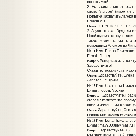
встретимся!
2. Есть сомнения относите
слово "лагеря" (имеется в
Попытка захватить лагеря 
Спасибо!!!
Ответ.
1. Нет, не является. 
2. Звучит плохо. Вряд ли 
Необходима консультация
также комментарий к эт
помощника Алексея из Линц
14
№
Имя: Елена Прислано: 
E-mail:
Город:
Вопрос.
Репортаж из институт
Здравствуйте!
Скажите, пожалуйста, нужна
Ответ.
Здравствуйте, Елена!
Запятая не нужна.
15
№
Имя: Светлана Прислан
E-mail:
Город: Москва
Вопрос.
Здравстуйте.Подск
сказать: комитет "по своем
внести изменения в работу
Ответ.
Здравствуйте, Светла
внести изменени
Правильно:
16
№
Имя: Lena Прислано: 0
E-mail:
may2003ld@mail.ru
Г
Вопрос.
Здравствуйте! :0)
Мы работаем в новой прог