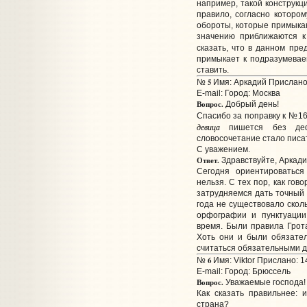
например, такой конструкц
правило, согласно которо
обороты, которые примыкаю
значению приближаются к
сказать, что в данном пр
примыкает к подразумевае
ставить.
5
№
Имя: Аркадий Прислано:
E-mail:
Город: Москва
Вопрос.
Добрый день!
Спасибо за поправку к №16
девица
пишется без де
словосочетание стало писа
С уважением.
Ответ.
Здравствуйте, Аркади
Сегодня ориентироватьс
нельзя. С тех пор, как гов
затрудняемся дать точный 
года не существовало скол
орфографии и пунктуации
время. Были правила Грота
Хоть они и были обязател
считаться обязательными д
6
№
Имя: Viktor Прислано: 1
E-mail:
Город: Брюссель
Вопрос.
Уважаемые господа!
Как сказать правильнее:
страна?