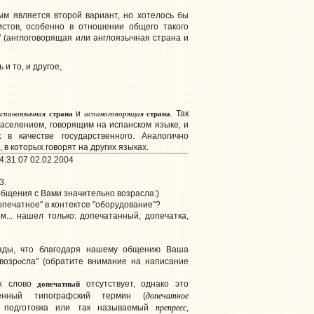
ым является второй вариант, но хотелось бы
истов, особенно в отношении общего такого
" (англоговорящая или англоязычная страна и
 и то, и другое,
спаноязычная
страна
испаноговорящая
страна
и
. Так
населением, говорящим на испанском языке, и
в качестве государственного. Аналогично
 в которых говорят на других языках.
:31:07 02.02.2004
3.
общения с Вами значительно возрасла:)
допечатное" в контектсе "оборудование"?
... нашел только: допечатанный, допечатка,
ды, что благодаря нашему общению Ваша
о
возр
сла" (обратите внимание на написание
допечатный
ях слово
отсутствует, однако это
допечатное
ненный типографский термин (
препресс
подготовка или так называемый
,