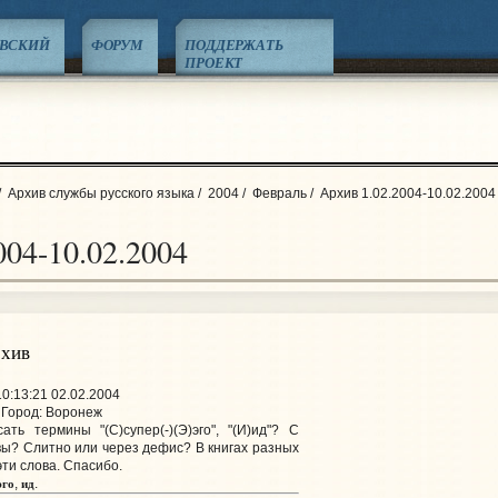
ЕВСКИЙ
ФОРУМ
ПОДДЕРЖАТЬ
ПРОЕКТ
/
Архив службы русского языка
/
2004
/
Февраль
/
Архив 1.02.2004-10.02.2004
004-10.02.2004
рхив
0:13:21 02.02.2004
Город: Воронеж
ть термины "(С)супер(-)(Э)эго", "(И)ид"? С
вы? Слитно или через дефис? В книгах разных
ти слова. Спасибо.
эго
ид
,
.