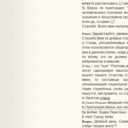
можете рассчитывать (,) сам
5) Верна ли пунктуация: 
человеческого познания во
значение и безусловное пра
если да, то какие (,)".
Спасибо. Всего вам наилуч
Ответ.
Здравствуйте, уважа
Спасибо Вам за добрые сло
1)
Слова, употребляемые и
этом используются общепр
(как в данном случае, когда
по всему, это не должно
аббревиатур в кавычки.
2)
Бен
– это "сын". Поэтому, 
несет одинаковую смысло
аналог нашего отчества (с
имен, то составные час
обозначающие социальное п
также служебные слова (аг
пишутся, как правило, со с
3)
Запятая
нужна
.
4)
Самое большее
вводным сл
5)
Пунктуация верна, все з
10
№
Имя: Лидия Прислано: 
E-mail:
Город: Киев
Вопрос.
Добрый день. Скажи
слова "скорее всего"?