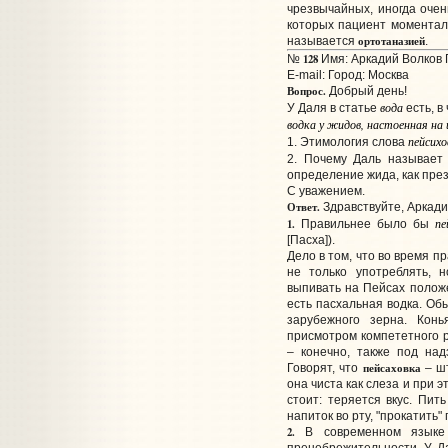
чрезвычайных, иногда очен
которых пациент моментал
ортотаназией
называется
.
128
№
Имя: Аркадий Волков П
E-mail:
Город: Москва
Вопрос.
Добрый день!
вода
У Даля в статье
есть, в
водка у жидов, настоенная на
пейсихо
1. Этимология слова
2. Почему Даль называет
определение жида, как пре
С уважением.
Ответ.
Здравствуйте, Аркади
пе
1.
Правильнее было бы
[Пасха]).
Дело в том, что во время 
не только употреблять, 
выпивать на Пейсах положе
есть пасхальная водка. Об
зарубежного зерна. Кон
присмотром компететного р
– конечно, также под на
пейсаховка
Говорят, что
– шт
она чиста как слеза и при 
стоит: теряется вкус. Пи
напиток во рту, "прокатить" 
2.
В современном язык