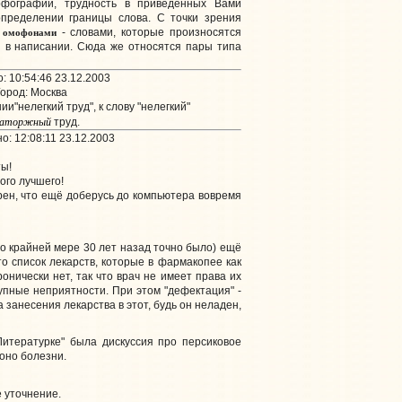
фографии, трудность в приведенных Вами
определении границы слова. С точки зрения
омофонами
с
- словами, которые произносятся
я в написании. Сюда же относятся пары типа
 10:54:46 23.12.2003
ород: Москва
"нелегкий труд", к слову "нелегкий"
 каторжный
труд.
: 12:08:11 23.12.2003
ы!
ого лучшего!
ерен, что ещё доберусь до компьютера вовремя
по крайней мере 30 лет назад точно было) ещё
то список лекарств, которые в фармакопее как
ронически нет, так что врач не имеет права их
рупные неприятности. При этом "дефектация" -
занесения лекарства в этот, будь он неладен,
Литературке" была дискуссия про персиковое
 оно болезни.
 уточнение.