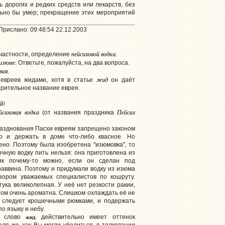
ь дорогих и редких средств или лекарств, без
ьно бы умер; прекращение этих мероприятий
рислано: 09:48:54 22.12.2003
пейсиховой водки
 частности, определение
:
 изюме
. Ответьте, пожалуйста, на два вопроса.
вая
.
жид
 евреев жидами, хотя в статье
он даёт
зрительное название еврея.
й!
йс
а
ховая водка
Пейсах
(от названия праздника
празднования Пасхи евреям запрещено законом
но и держать в доме что-либо квасное. Но
но. Поэтому была изобретена "изюмовка", то
ычную водку пить нельзя: она приготовлена из
ьяк почему-то можно, если он сделан под
аввина. Поэтому и придумали водку из изюма
дзором уважаемых специалистов по кошруту.
ука великолепная. У неё нет резкости ракии,
этом очень ароматна. Слишком охлаждать её не
ть следует крошечными рюмками, и подержать
по языку и небу.
жид
е слово
действительно имеет оттенок