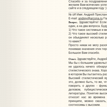
Спасибо и за поздравлени
желаем Вам всяческих успе
сайте и в следующем году :)
137
№
Имя: Андрей Прислано
E-mail:
andrey@arcona.ru
Го
Вопрос.
Здравствуйте! Если 
один, а на два вопроса. Буд
1) Что такое системные и 
2) Что такое высокий стил
он обьединяет несколько р
то каких?
Просто никак не могу разо
понимаю значения этих тер
Большое Вам спасибо.
Ответ.
Здравствуйте, Андрей
Мы бы с большим удовольст
не удалось ничего обнару
стилистического знака. Хор
в котором Вы пытаетесь ра
Высокий стилистический я
это, должно быть, то же, ч
говорить о других - функ
деловом, пубицистическ
литературы. Понятие высоко
относит нас во времена 
принципе, можно сказать
соотносимы с высоким.