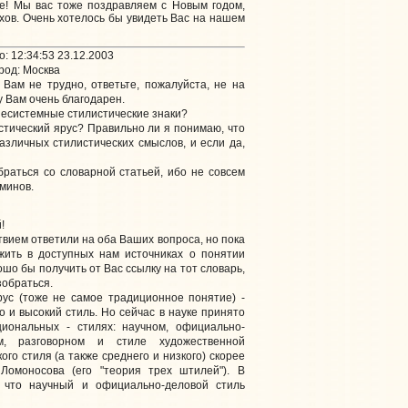
е! Мы вас тоже поздравляем с Новым годом,
хов. Очень хотелось бы увидеть Вас на нашем
: 12:34:53 23.12.2003
род: Москва
Вам не трудно, ответьте, пожалуйста, не на
у Вам очень благодарен.
внесистемные стилистические знаки?
истический ярус? Правильно ли я понимаю, что
азличных стилистических смыслов, и если да,
браться со словарной статьей, ибо не совсем
минов.
!
вием ответили на оба Ваших вопроса, но пока
жить в доступных нам источниках о понятии
ошо бы получить от Вас ссылку на тот словарь,
зобраться.
рус (тоже не самое традиционное понятие) -
то и высокий стиль. Но сейчас в науке принято
циональных - стилях: научном, официально-
ом, разговорном и стиле художественной
го стиля (а также среднего и низкого) скорее
Ломоносова (его "теория трех штилей"). В
, что научный и официально-деловой стиль