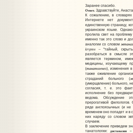
Заранее спасибо.
Ответ.
Здравствуйте, Анаста
К сожалению, в словарях
Интернете нет докумен
единственную страницу, к
украинском языке. Однак
пролила свет на проблему 
именно так это слово и дол
эвтана
аналогии со словом
kryptos
– "тайный, скры
разобраться в смысле эт
является термином, и
медицины, изучающему пр
танатогенез
(
), изменения в
также оживление организ
э
страданий больного (
(умерщвление) больного, н
согласия, т. е. это фак
исполнение без предвари
ведома. Обсуждение э
прерогативой филологов. 
ряде англоязычных (и не т
временем оно попадет и в с
них наряду со словом эвт
случаем.
В заключение приведем зн
дистаназия
танатологии:
– 