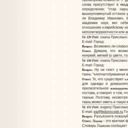
пренебрежительности. У Да
слова присутствует в ква
определение: "стар. нар
вышеупомянутый оттенок у 
ли Владимир Иванович, б
академии наук, мог себ
отношению к еврейскому на
неполиткорректности или ан
129
№
Имя: oxana Прислано: 
E-mail:
Город:
Вопрос.
Возможно ли словос
Ответ.
Думаем, что возмо
неяркий, мягкий (о цвете, то
130
№
Имя: oxana Прислано: 
E-mail:
Город:
Вопрос.
Ну не текст у меня
ткань: "хлопчатобумажная а
Ответ.
х
То, что существуют
для одежды и домашнего
жаккардов
прилагательное
состава, а говорит о том, 
тканью. Поэтому, несмотря
ткань может иметь и такую 
131
№
Имя: evgeny Прислано:
E-mail:
ea@fedorov.spb.ru
Гор
Вопрос.
Разъясните пожалуй
Ответ.
Ледащ
– это краткая 
Ушакова
Словарь
сообщает 