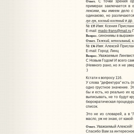
Ответ.
С точки зрения ор
примерах заключается в 
лексики, мы имеем дело 
одинаково, но различаютс
луг-лук, косный-костный
и др.
135
№
Имя: Ксения Прислано:
E-mail:
mado-frans@mail.ru
Г
Вопрос.
синонимы в выражении
Тяжкий, непосильный,
Ответ.
136
№
Имя: Алексей Прислано
E-mail:
Город: Линц
Вопрос.
Уважаемые Лингвист
С Новым Годом! И всего сам
(Немного рано, но я не ув
:)
Кстати к вопросу 116.
У слова "дефектура" есть (
одно грустное значение. Э
бы и есть, но реально их х
выписывать, не то будут к
бюрократическая процедура 
список.
Это не из словарей, а в "
масло, уж не знаю, от какой
Ответ.
Уважаемый Алексей!
Спасибо Вам за интересное