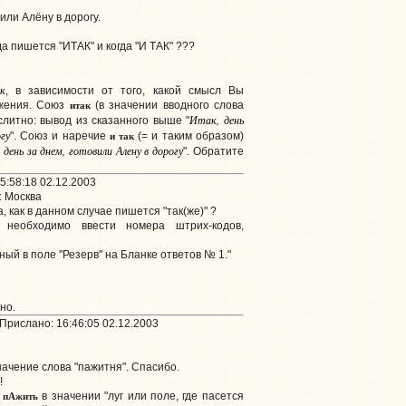
вили Алёну в дорогу.
а пишется "ИТАК" и когда "И ТАК" ???
к
, в зависимости от того, какой смысл Вы
итак
ожения. Союз
(в значении вводного слова
Итак, день
слитно: вывод из сказанного выше "
гу
и так
". Союз и наречие
(= и таким образом)
 день за днем, готовили Алену в дорогу
". Обратите
5:58:18 02.12.2003
: Москва
 как в данном случае пишется "так(же)" ?
 необходимо ввести номера штрих-кодов,
нный в поле "Резерв" на Бланке ответов № 1."
но.
Прислано: 16:46:05 02.12.2003
ачение слова "пажитня". Спасибо.
!
пАжить
о
в значении "луг или поле, где пасется