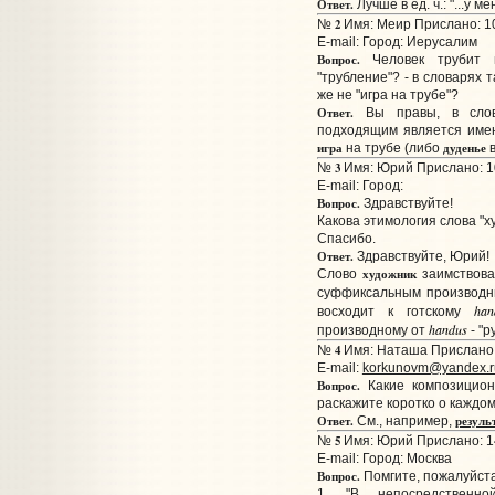
Ответ.
Лучше в ед. ч.: "...у м
2
№
Имя: Меир Прислано: 10
E-mail:
Город: Иерусалим
Вопрос.
Человек трубит в
"трубление"? - в словарях та
же не "игра на трубе"?
Ответ.
Вы правы, в слова
подходящим является имен
игра
дуденье
на трубе (либо
в
3
№
Имя: Юрий Прислано: 10
E-mail:
Город:
Вопрос.
Здравствуйте!
Какова этимология слова "х
Спасибо.
Ответ.
Здравствуйте, Юрий!
художник
Слово
заимствова
суффиксальным производ
han
восходит к готскому
handus
производному от
- "р
4
№
Имя: Наташа Прислано: 
E-mail:
korkunovm@yandex.r
Вопрос.
Какие композицион
раскажите коротко о каждо
Ответ.
резуль
См., например,
5
№
Имя: Юрий Прислано: 14
E-mail:
Город: Москва
Вопрос.
Помгите, пожалуйста
1. "В непосредственн