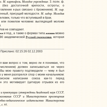
о. М. картофель. Молодое учреждение.
3. полн. ф.
я (без достаточной крепости, остроты; о
М. сыр.
отовление к-рых связано с брожением).
М. задор. Молодая
венный, присущий молодости.
 Человек, только что вступивший в брак.
м или пожилом человеке: выглядящий моложе
д
.
слов не совпадают.
ымя
жизнию
и под., а также о формах типа
можно
Русской грамматики
1190 академической
, которая
Прислано: 02:15:26 02.12.2003
л вам вопрос о том, верно ли я понимаю, что
числением) должен записываться не через
а Вы мою правоту подтвердили — чему я был
о у меня разгорелся спор с моим начальником:
исном написании союза как-то перед
он это мотивирует (цитирую отрывок из его
 и пунктуации (утверждены Академией наук СССР,
разования СССР и Министерством просвещения
ебно-педагогическое издательство Министерства
с. 95.