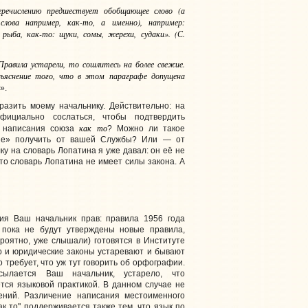
перечислению предшествует обобщающее слово (а
 слова
например, как-то, а именно
), например:
 рыба, как-то: щуки, сомы, жерехи, судаки». (С.
равила устарели, то сошлитесь на более свежие.
снение того, что в этом параграфе допущена
».
разить моему начальнику. Действительно: на
фициально сослаться, чтобы подтвердить
как то
о написания союза
? Можно ли такое
ие» получить от вашей Службы? Или — от
ку на словарь Лопатина я уже давал: он её не
 что словарь Лопатина не имеет силы закона. А
ия Ваш начальник прав: правила 1956 года
 пока не будут утверждены новые правила,
ероятно, уже слышали) готовятся в Институте
о и юридические законы устаревают и бывают
о требует, что уж тут говорить об орфографии.
сылается Ваш начальник, устарело, что
тся языковой практикой. В данном случае не
ений. Различение написания местоименного
как то" поддерживается также тем, что язык по