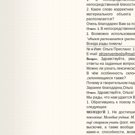
непосредственной близост
2. Какое слово корректнее
материального объекта 
располагается?
Очень благодарен Вам за п
Ответ.
1.
В непосредственно
2.
Возможно использовани
"объект
располагается (распо
Всегда рады помочь!
6
№
Имя: Ольга Прислано: 1
E-mail:
strizenventspils@mail
Вопрос.
Здравствуйте, ува
ответы на заданные вопрос
Можно ли узнать лексическ
В чём особенность скло
,склоняющиеся также?
Почему в творительном па
Заранее благодарна,Ольга
Ответ.
Здравствуйте, Ольга!
Мы рады, что нам удается В
1. Обратившись к поиску 
следующее:
МОЛОДО'Й
1. Не достигши
поколение. Молодые учёные. М.
ещё стариков учить
(разг. не
выскочке, а также вообщ
какие-н. способности, воз