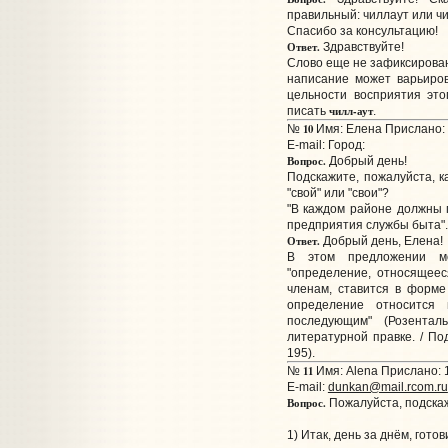
правильный: чиллаут или ч
Спасибо за консультацию!
Ответ.
Здравствуйте!
Слово еще не зафиксирован
написание может варьиров
цельности восприятия этог
чилл-аут
писать
.
10
№
Имя: Елена Прислано: 
E-mail:
Город:
Вопрос.
Добрый день!
Подскажите, пожалуйста, к
"свой" или "свои"?
"В каждом районе должны п
предприятия службы быта".
Ответ.
Добрый день, Елена!
В этом предложении м
"определение, относящеес
членам, ставится в форме 
определение относится
последующим" (Розента
литературной правке. / Под 
195).
11
№
Имя: Alena Прислано: 1
E-mail:
dunkan@mail.rcom.ru
Вопрос.
Пожалуйста, подскаж
1) Итак, день за днём, готов