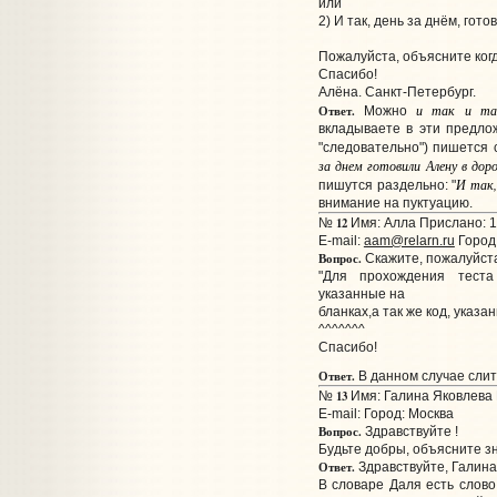
или
2) И так, день за днём, гото
Пожалуйста, объясните когд
Спасибо!
Алёна. Санкт-Петербург.
и так и та
Ответ.
Можно
вкладываете в эти предл
"следовательно") пишется 
за днем готовили Алену в доро
И так,
пишутся раздельно: "
внимание на пуктуацию.
12
№
Имя: Алла Прислано: 1
E-mail:
aam@relarn.ru
Город
Вопрос.
Скажите, пожалуйста,
"Для прохождения теста
указанные на
бланках,а так же код, указа
^^^^^^^
Спасибо!
Ответ.
В данном случае слит
13
№
Имя: Галина Яковлева 
E-mail:
Город: Москва
Вопрос.
Здравствуйте !
Будьте добры, объясните зн
Ответ.
Здравствуйте, Галина
В словаре Даля есть слов