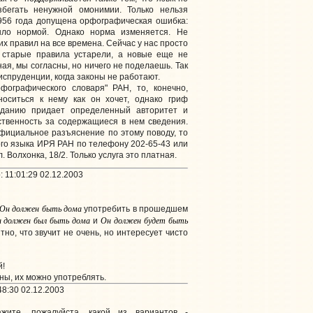
збегать ненужной омонимии. Только нельзя
1956 года допущена орфографическая ошибка:
ыло нормой. Однако норма изменяется. Не
х правил на все времена. Сейчас у нас просто
а старые правила устарели, а новые еще не
ая, мы согласны, но ничего не поделаешь. Так
риспруденции, когда законы не работают.
рфографического словаря" РАН, то, конечно,
носиться к нему как он хочет, однако гриф
зданию придает определенный авторитет и
ственность за содержащиеся в нем сведения.
фициальное разъяснение по этому поводу, то
ого языка ИРЯ РАН по телефону 202-65-43 или
. Волхонка, 18/2. Только услуга это платная.
 11:01:29 02.12.2003
Он должен быть дома
употребить в прошедшем
 должен был быть дома
Он должен будет быть
и
но, что звучит не очень, но интересует чисто
й!
ы, их можно употреблять.
48:30 02.12.2003
жите, пожалуйста, какой из вариантов -