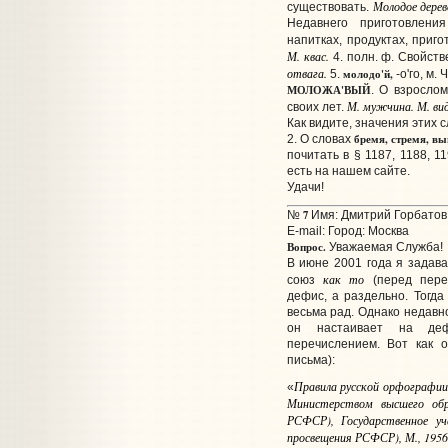
Молодое дерев
существовать.
Недавнего приготовлени
напитках, продуктах, приг
М. квас.
4. полн. ф. Свойст
отвага.
молодо'й,
5.
-о'го, м.
МОЛОЖА'ВЫЙ
. О взросло
М. мужчина. М. ви
своих лет.
Как видите, значения этих 
бремя, стремя, в
2. О словах
почитать в § 1187, 1188, 
есть на нашем сайте.
Удачи!
7
№
Имя: Дмитрий Горбатов 
E-mail:
Город: Москва
Вопрос.
Уважаемая Служба!
В июне 2001 года я задава
как то
союз
(перед пере
дефис, а раздельно. Тогд
весьма рад. Однако недавн
он настаивает на деф
перечислением. Вот как 
письма):
Правила русской орфографии
«
Министерством высшего об
РСФСР), Государственное уч
просвещения РСФСР), М., 1956, 