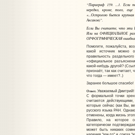
“Параграф 159. ...1. Если 
нередко, кроме, того, еще
«...Острогою бьется крупная
Аксаков)”.
Если Вы считаете, что эти П
Или на ОФИЦИАЛЬНОЕ разъя
ОРФОГРАФИЧЕСКАЯ ошибка
Помогите, пожалуйста, воз
какой источник можно о
правильность раздельног
«официальное разъяснен
какой-нибудь другой? (Ссыл
признаёт, так как считает,
что тогда — имеет?..)
Заранее большое спасибо!
Ответ.
Уважаемый Дмитрий!
С формальной точки зрен
считаются действующими,
которые сейчас (как Вы, в
русского языка РАН. Однак
отменены, когда жизнь этог
Правило, на которое с
категорически подтверждае
может быть никаких сомн
наречия "как-то" и союза "