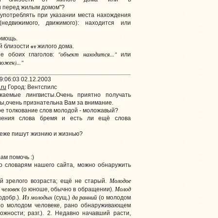
и перед жилым домом"?
 употреблять при указании места нахождения
(недвижимого, движимого): находится или
омощь.
от
й близости
жилого дома.
"объект
находится
..."
е обоих глаголов:
или
ложен)
..."
9:06:03 02.12.2003
.ru
Город: Вентспилс
жаемые лингвисты.Очень приятно получать
ы,очень признательна Вам за внимание.
ое толкование слов молодой - моложавый?
нения слова бремя и есть ли ещё слова
деже пишут жизнию и жизнью?
ам помочь :)
по словарям нашего сайта, можно обнаружить
Молодое
й зрелого возраста; ещё не старый.
 человек
Молод
(о юноше, обычно в обращении).
Из молодых
да ранний
одобр.).
(сущ.)
(о молодом
е о молодом человеке, рано обнаруживающем
можности; разг.). 2. Недавно начавший расти,