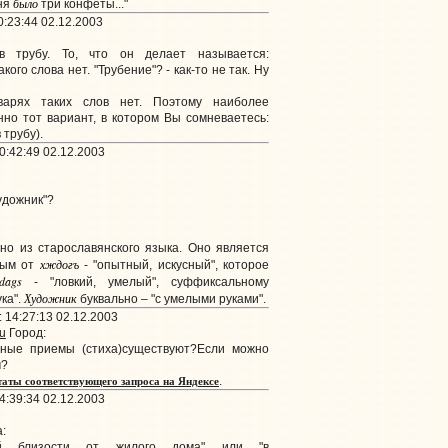
был
о
еня
три конфеты..."
:23:44 02.12.2003
 трубу. То, что он делает называется:
кого слова нет. "Трубение"? - как-то не так. Ну
рях таких слов нет. Поэтому наиболее
но тот вариант, в котором Вы сомневаетесь:
 трубу).
:42:49 02.12.2003
удожник"?
но из старославянского языка. Оно является
хждогъ
ным от
- "опытный, искусный", которое
dags
- "ловкий, умелый", суффиксальному
Художник
ука".
буквально – "с умелыми руками".
14:27:13 02.12.2003
u
Город:
ные приемы (стиха)существуют?Если можно
м?
таты соответствующего запроса на Яндексе
.
:39:34 02.12.2003
:
ой близости от жилого дома" или "в