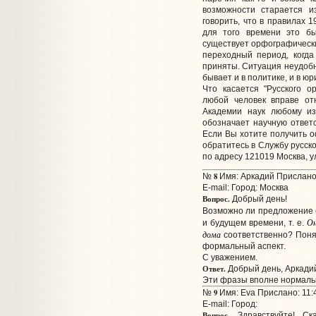
возможности старается и
говорить, что в правилах 
для того времени это б
существует орфографически
переходный период, когд
приняты. Ситуация неудобн
бывает и в политике, и в ю
Что касается "Русского о
любой человек вправе от
Академии наук любому и
обозначает научную ответ
Если Вы хотите получить о
обратитесь в Службу русск
по адресу 121019 Москва, ул
8
№
Имя: Аркадий Прислано:
E-mail:
Город: Москва
Вопрос.
Добрый день!
Возможно ли предложение
Он
и будущем времени, т. е.
дома
соответственно? Понят
формальный аспект.
С уважением.
Ответ.
Добрый день, Аркади
Эти фразы вполне нормальн
9
№
Имя: Eva Прислано: 11:
E-mail:
Город:
Вопрос.
Здравствуйте! Ска