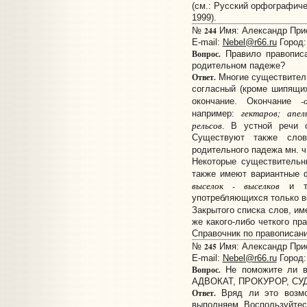
(см.: Русский орфографиче
1999).
244
№
Имя: Александр Прис
E-mail:
Nebel@r66.ru
Город:
Вопрос.
Правило правописа
родительном падеже?
Ответ.
Многие существитель
согласный (кроме шипящи
-
окончание. Окончание
гектаров; апел
например:
рельсов
. В устной речи 
Существуют также слов
родительного падежа мн. ч
Некоторые существительн
также имеют вариантные
выселок - выселков
и т.
употребляющихся только в
Закрытого списка слов, и
же какого-либо четкого пр
Справочник по правописани
245
№
Имя: Александр Прис
E-mail:
Nebel@r66.ru
Город:
Вопрос.
Не поможите ли в
АДВОКАТ, ПРОКУРОР, СУ
Ответ.
Вряд ли это возмо
выполняем. Воспользуйтес