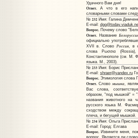
Удачного Вам дня!
Ответ.
А что в его напис
словарными словами следу
232
№
Имя: Галина Демченко
E-mail:
dgg@today.viaduk.ne
Вопрос.
Почему слово "Бело
Белорусси
Ответ.
Название
официально употреблявше
Россия
XVII в. Слово
, в 
слова Ρωσσια (Rossia)
Константинополе (см. М. 
языка. М., 2003).
233
№
Имя: Борис Прислано:
E-mail:
shraer@yandex.ru
Го
Вопрос.
Этимология слов
мышка
Ответ.
Слово
, явля
Вас слова, соответств
образом, "под мышкой" = 
названия животного на ч
русского языка М. Фасмер
сходством между сокра
плеча, и бегущей мышкой.
234
№
Имя: Ольга Прислано:
E-mail:
Город: Елгава
Вопрос.
Извините меня, пож
вопрос. Является ли слов