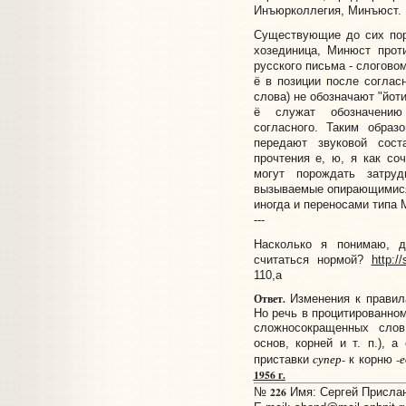
Инъюрколлегия, Минъюст.
Существующие до сих пор 
хозединица, Минюст прот
русского письма - слоговом
ё в позиции после соглас
слова) не обозначают "йот
ё служат обозначению
согласного. Таким образ
передают звуковой сост
прочтения е, ю, я как со
могут порождать затру
вызываемые опирающимися 
иногда и переносами типа М
---
Насколько я понимаю, 
считаться нормой?
http:/
110,a
Ответ.
Изменения к правила
Но речь в процитированно
сложносокращенных слов
основ, корней и т. п.), 
супер-
-е
приcтавки
к корню
1956 г.
226
№
Имя: Сергей Прислано