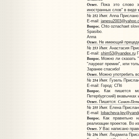
Ответ.
Пока это слово з
иностранных слов" в виде
252
№
Имя: Anna Прислано: 
E-mail:
janesu2003@yahoo.
Вопрос.
Chto oznachaet slov
Spasibo.
Anna
Ответ.
Не имеющий прецеде
253
№
Имя: Анастасия Присл
E-mail:
shim53@yandex.ru
Г
Вопрос.
Можно ли сказать "
"лауреат премии", или толь
Заранее спасибо!
Ответ.
Можно употребить вс
254
№
Имя: Гузель Прислано
E-mail:
Город: СПб
Вопрос.
Как пишется мон
Петербургский) вкавычках 
Санкт-Пете
Ответ.
Пишется:
255
№
Имя: Елена Прислано:
E-mail:
lobacheva-lev@yand
Вопрос.
Как правильно на
реализации проектов. Во и
Ответ.
У Вас написано прав
256
№
Имя: Людмила Присла