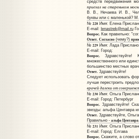
средств передвижения мог
приехал на стареньком моск
В. В., Нечаева И. В., Ч
буквы или с маленькой? М.,
228
№
Имя: Елена Прислано:
E-mail:
lenastrek@mail.ru
Го
Вопрос.
Как правильно: "сог
Ответ.
Согласно
прик
(чему?)
229
№
Имя: Лада Прислано: 
E-mail:
Город:
Вопрос.
Здравствуйте! К
множественного или единст
большинство местных врач
Ответ.
Здравствуйте!
Следует использовать фор
лучше перестроить предл
врачей далеки от совершенс
230
№
Имя: Ольга Прислано:
E-mail:
Город: Петербург
Вопрос.
Здравствуйте! Ска
звезды: альфа Центавра и
Ответ.
Здравствуйте, Ольга
альфа Центавра
Правильно -
231
№
Имя: Ольга Прислано:
E-mail:
Город: Елгава
Вопрос.
Скажите, а слово о