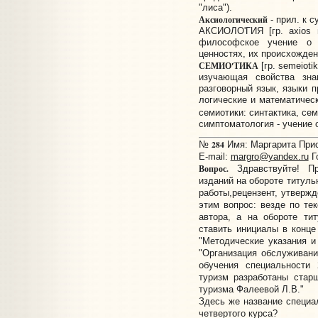
"лиса").
Аксиологический
- прил. к с
АКСИОЛО'ГИЯ [гр. axios ц
философское учение о д
ценностях, их происхожден
СЕМИО'ТИКА
[гр. semeioti
изучающая свойства зна
разговорный язык, языки п
логические и математическ
семиотики: синтактика, сем
симптоматология - учение 
284
№
Имя: Маргарита Присл
E-mail:
margro@yandex.ru
Г
Вопрос.
Здравствуйте! Пр
изданий на обороте титуль
работы,рецензент, утвержд
этим вопрос: везде по те
автора, а на обороте ти
ставить инициалы в конц
"Методические указания и
"Организация обслуживан
обучения специальности 
туризм разработаны стар
туризма Фалеевой Л.В."
Здесь же название специал
четвертого курса?