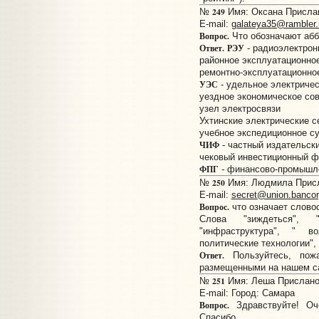
249
№
Имя: Оксана Прислано
E-mail:
galateya35@rambler.
Вопрос.
Что обозначают аб
Ответ.
РЭУ
- радиоэлектрон
районное эксплуатационно
ремонтно-эксплуатационно
УЭС
- удельное электриче
уездное экономическое со
узел электросвязи
Ухтинские электрические с
учебное экспедиционное с
ЧИФ
- частный издательск
чековый инвестиционный 
ФПГ
- финансово-промышле
250
№
Имя: Людмила Присла
E-mail:
secret@union.bancor
Вопрос.
что означает слово
Слова "зиждеться", "ру
"инфраструктура", " в
политические технологии", "
Ответ.
Пользуйтесь, пожа
размещенными на нашем с
251
№
Имя: Леша Прислано: 
E-mail:
Город: Самара
Вопрос.
Здравствуйте! Оче
Спасибо