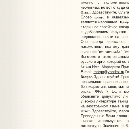
именно с положительны
неологизм, но вот откуда о
Ответ.
Здравствуйте, Ольга
цимус
Слово
в общеязыко
Цимус
является жаргонным.
старинное еврейское блюдо
с добавлением фруктов 
подавалось почти на все
Оно всегда считалось
лакомством, поэтому дан
"то, что надо", "с
значении
Вы можете также ознакомит
русского арго, который ест
268
№
Имя: Маргарита Присл
E-mail:
margo@yandex.ru
Го
Вопрос.
Здравствуйте! Прош
правильное правописание
бенчмаркетинг, своп, матч
риска, ФРА ? Если мож
объясните допустимо ли
учебной литературе таким
на иностранном языке, в о
Ответ.
Здравствуйте, Марга
Приведенные Вами слова 
широко используются в
литературе. Значение любо