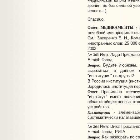
медицинский шприц медик
зрения, но без сильной ув
ясность :)
Спасибо.
Ответ.
МЕДИКАМЕ'НТЫ
- 
лечебной или профилактич
См.: Захаренко Е. Н., Ком
иностранных слов: 25 000 с
2003.
263
№
Имя: Лада Прислано: 
E-mail:
Город:
Вопрос.
Будьте любезны, п
выразиться в данном 
"институция" на другое?
В России институция (инст
Зародилась институция пер
Ответ.
инстит
Правильно:
"институт" имеет значени
области общественных отн
устройства".
Институции
- элементарн
систематически излагавши
264
№
Имя: Вика Прислано: 
E-mail:
Город: РИГА
Вопрос.
Как разобрать по 