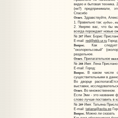
видео и бытовая техника. 
(ни?) предпринимали, э
Спасибо
Ответ.
Здравствуйте, Алекс
аудио-, в
1. Правильно так:
2. Уверяю вас, что бы 
всегда порождает новые о
287
№
Имя: Борис Прислано:
E-mail:
red@ekb.ur.ru
Город:
Вопрос.
Как следует п
"околорельсовый" (около
раздельное.
Ответ.
окол
Прилагательное
288
№
Имя: Лена Прислано: 
E-mail:
Город:
Вопрос.
В каком числе ст
существительными в данно
Во дворце располагаЕт
выставки, исследовательск
Ответ.
Во множественном.
Если Эми - это название ф
слово лучше поставить в к
289
№
Имя: Татьяна Прислан
E-mail:
tatjana@avita.ee
Гор
Вопрос.
Можно ли сказать
Как пакт обеспечивает без