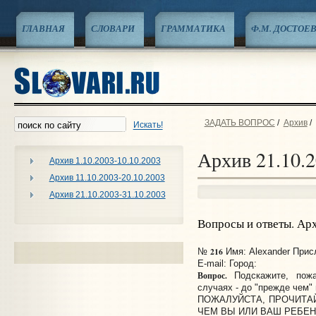
ГЛАВНАЯ
СЛОВАРИ
ГРАММАТИКА
Ф.М. ДОСТОЕ
ЗАДАТЬ ВОПРОС
/
Архив
/
Искать!
Архив 21.10.2
Архив 1.10.2003-10.10.2003
Архив 11.10.2003-20.10.2003
Архив 21.10.2003-31.10.2003
Вопросы и ответы. Ар
216
№
Имя: Alexander Присл
E-mail:
Город:
Вопрос.
Подскажите, пожа
случаях - до "прежде чем"
ПОЖАЛУЙСТА, ПРОЧИТА
ЧЕМ ВЫ ИЛИ ВАШ РЕБЕН