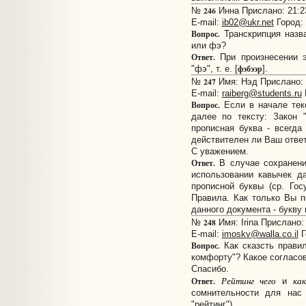
246
№
Инна Прислано: 21:23
E-mail:
ib02@ukr.net
Город:
Вопрос.
Транскрипция назв
или фэ?
Ответ.
При произнесении э
фэбээр
"фэ", т. е. [
].
247
№
Имя: Нэд Прислано: 0
E-mail:
raiberg@students.ru
Вопрос.
Если в начале текс
далее по тексту: Закон ".
прописная буква - всегда
действителен ли Ваш ответ
С уважением.
Ответ.
В случае сохранени
использовании кавычек д
прописной буквы (ср. Гос
Правила. Как только Вы п
данного документа - букву
248
№
Имя: Irina Прислано: 
E-mail:
imoskv@walla.co.il
Г
Вопрос.
Как сказсть правил
комфорту"? Какое согласов
Спасибо.
Рейтинг чего
ка
Ответ.
и
сомнительности для нас 
"рейтинг").