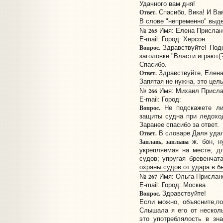
Удачного вам дня!
Ответ.
Спасибо, Вика! И Ва
В слове "непременно" выд
265
№
Имя: Елена Прислано:
E-mail:
Город: Херсон
Вопрос.
Здравствуйте! Подс
заголовке "Власти играют(?
Спасибо.
Ответ.
Здравствуйте, Елена
Запятая не нужна, это цел
266
№
Имя: Михаил Прислан
E-mail:
Город:
Вопрос.
Не подскажете ли,
защиты судна при ледохо
Заранее спасибо за ответ.
Ответ.
В словаре Даля уда
Заплавь, заплыва
ж. бон, н
укрепляемая на месте, дл
судов; упругая бревенчат
охраны судов от удара в бе
267
№
Имя: Ольга Прислано:
E-mail:
Город: Москва
Вопрос.
Здравствуйте!
Если можно, объясните,по
Слышала я его от несколь
это употреблялость в зна