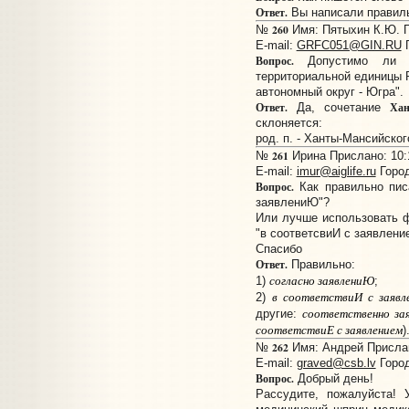
Ответ.
Вы написали правил
260
№
Имя: Пятыхин К.Ю. Пр
E-mail:
GRFC051@GIN.RU
Г
Вопрос.
Допустимо ли ск
территориальной единицы 
автономный округ - Югра".
Ответ.
Ха
Да, сочетание
склоняется:
род. п. - Ханты-Мансийског
261
№
Ирина Прислано: 10:1
E-mail:
imur@aiglife.ru
Город
Вопрос.
Как правильно писа
заявлениЮ"?
Или лучше использовать ф
"в соответсвиИ с заявлени
Спасибо
Ответ.
Правильно:
согласно заявлениЮ
1)
;
в соответствиИ с заявл
2)
соответственно зая
другие:
соответствиЕ с заявлением
)
262
№
Имя: Андрей Прислано
E-mail:
graved@csb.lv
Город
Вопрос.
Добрый день!
Рассудите, пожалуйста! 