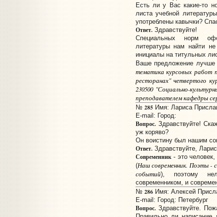
Есть ли у Вас какие-то 
листа учебной литератур
употреблены кавычки? Спа
Ответ.
Здравствуйте!
Специальных норм офо
литературы нам найти н
инициалы на титульных ли
Ваше предложение лучше 
тематика курсовых работ п
ресторанах" четвертого ку
230500 "Социально-культур
преподавателем кафедры сер
285
№
Имя: Лариса Прислано
E-mail:
Город:
Вопрос.
Здравствуйте! Скаж
уж коряво?
Он воистину был нашим со
Ответ.
Здравствуйте, Ларис
Современник
- это человек,
Наш современник. Поэты - 
(
событий
), поэтому не
современником, и совреме
286
№
Имя: Алексей Прислан
E-mail:
Город: Петербург
Вопрос.
Здравствуйте. Пожа
Правильно ли написание 