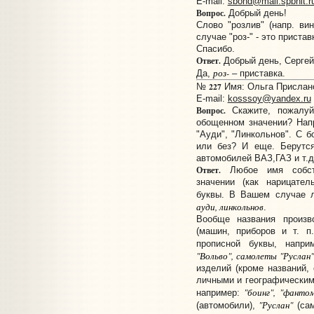
E-mail:
sbond@mail.spbnit.r
Вопрос.
Добрый день!
Слово "розлив" (напр. ви
случае "роз-" - это пристав
Спасибо.
Ответ.
Добрый день, Сергей
роз-
Да,
– приставка.
227
№
Имя: Ольга Прислано:
E-mail:
kosssoy@yandex.ru
Вопрос.
Скажите, пожалуй
обощенном значении? Нап
"Ауди", "Линкольнов". С 
или без? И еще. Берутся
автомобилей ВАЗ,ГАЗ и т.д
Ответ.
Любое имя собств
значении (как нарицател
буквы. В Вашем случае 
ауди, линкольнов
.
Вообще названия произв
(машин, приборов и т. п
прописной буквы, напри
"Вольво", самолеты "Руслан"
изделий (кроме названий
личными и географическими
"боинг", "фантом
например:
"Руслан"
(автомобили),
(сам