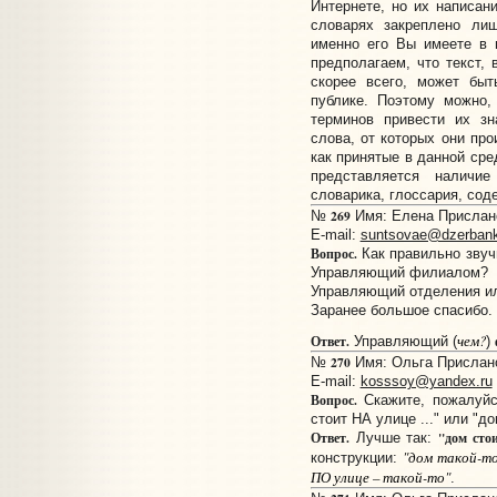
Интернете, но их написан
словарях закреплено ли
именно его Вы имеете в
предполагаем, что текст,
скорее всего, может быт
публике. Поэтому можно,
терминов привести их зн
слова, от которых они пр
как принятые в данной сре
представляется наличи
словарика, глоссария, со
269
№
Имя: Елена Прислано:
E-mail:
suntsovae@dzerbank
Вопрос.
Как правильно зву
Управляющий филиалом?
Управляющий отделения и
Заранее большое спасибо.
чем?
Ответ.
Управляющий (
)
270
№
Имя: Ольга Прислано:
E-mail:
kosssoy@yandex.ru
Вопрос.
Скажите, пожалуйст
стоит НА улице ..." или "д
Ответ.
"дом сто
Лучше так:
"дом такой-то
конструкции:
ПО улице – такой-то"
.