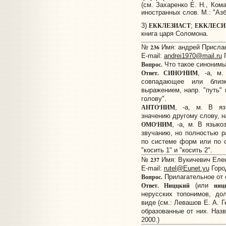
(см. Захаренко Е. Н., Ком
иностранных слов. М.: "Азб
ЕККЛЕЗИАСТ
ЕККЛЕСИ
3)
;
книга царя Соломона.
236
№
Имя: андрей Прислано
E-mail:
andrei1970@mail.ru
Г
Вопрос.
Что такое синонимы
Ответ.
СИНО'НИМ
, -а, м
совпадающее или близ
выражением, напр. "путь" 
голову".
АНТО'НИМ
, -а, м. В яз
значению другому слову, на
ОМО'НИМ
, -а, м. В язык
звучанию, но полностью р
по системе форм или по со
"косить 1" и "косить 2".
237
№
Имя: Вукичевич Елена
E-mail:
rutel@Eunet.yu
Горо
Вопрос.
Прилагательное от 
Ответ.
Ниццкий
ниц
(или
нерусских топонимов, до
виде (см.: Левашов Е. А. 
образованные от них. Назв
2000.)