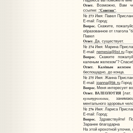
Надеюсь вы поможете мне 
Ответ.
Возможно, Вам че
"Советия"
ссылке:
.
273
№
Имя: Павел Прислано:
E-mail:
Город:
Вопрос.
Скажите, пожалуйс
образованное от глагола "б
Павел
Ответ.
Да, существует.
274
№
Имя: Марина Прислан
E-mail:
nemesia@list.ru
Горо
Вопрос.
Скажите пожалуйс
каленым железом"? Спасиб
Ответ.
Калёным железом
беспощадно, до конца.
275
№
Имя: Жанна Прислано
E-mail:
joanna@bk.ru
Город:
Вопрос.
Меня интересует во
Ответ.
ВАЛЕОЛО'ГИЯ
[лат.
культурологии
, занимаю
ментального здоровья чело
276
№
Имя: Лариса Прислано
E-mail:
Город:
Вопрос.
Здравствуйте! По
Заранее благодарна
На этой крохотной улочке, 