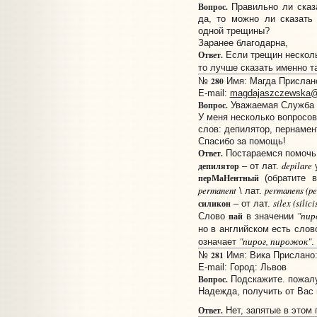
Вопрос.
Правильно ли сказ
да, то можно ли сказать
одной трещины?
Заранее благодарна,
Ответ.
Если трещин нескольк
то лучше сказать именно т
280
№
Имя: Mагда Прислано:
E-mail:
magdajaszczewska@
Вопрос.
Уважаемая Служба 
У меня несколько вопросо
слов: депилятор, пернамен
Спасибо за помощь!
Ответ.
Постараемся помочь 
depilare
депилятор
– от лат.
у
перМаНентный
(обратите в
permanent
permanens (pe
\ лат.
silex (silici
силикон
– от лат.
"пир
пай
Слово
в значении
но в английском есть сло
"пирог, пирожок"
означает
.
281
№
Имя: Вика Прислано: 
E-mail:
Город: Львов
Вопрос.
Подскажите. пожалу
Надежда, получить от Вас 
Ответ.
Нет, запятые в этом