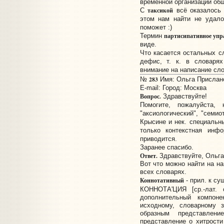
временной организации об
таксикой
С
всё оказалось 
этом нам найти не удало
поможет :)
партисипативное упр
Термин
виде.
Что касается остальных сл
дефис, т. к. в словарях
внимание на написание сл
283
№
Имя: Ольга Прислано:
E-mail:
Город: Москва
Вопрос.
Здравствуйте!
Помогите, пожалуйста, 
"аксиологический", "семио
Крысине и нек. специальны
только контекстная инфо
приводится.
Заранее спасибо.
Ответ.
Здравствуйте, Ольга
Вот что можно найти на н
всех словарях.
Коннотативный
- прил. к су
КОННОТА'ЦИЯ [ср.-лат. 
дополнительный компон
исходному, словарному з
образным представлени
представление о хитрости