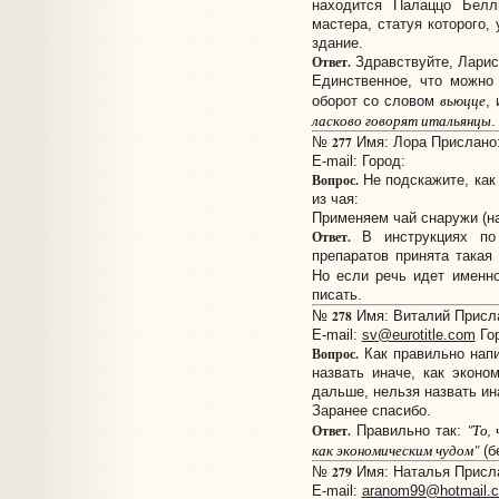
находится Палаццо Белл
мастера, статуя которого,
здание.
Ответ.
Здравствуйте, Ларис
Единственное, что можно 
вьюцце
оборот со словом
,
ласково говорят итальянцы
.
277
№
Имя: Лора Прислано: 
E-mail:
Город:
Вопрос.
Не подскажите, как
из чая:
Применяем чай снаружи (н
Ответ.
В инструкциях по 
препаратов принята така
Но если речь идет именн
писать.
278
№
Имя: Виталий Прислан
E-mail:
sv@eurotitle.com
Гор
Вопрос.
Как правильно напи
назвать иначе, как эконо
дальше, нельзя назвать ин
Заранее спасибо.
"То,
Ответ.
Правильно так:
как экономическ
им
чуд
ом
"
(б
279
№
Имя: Наталья Прислан
E-mail:
aranom99@hotmail.