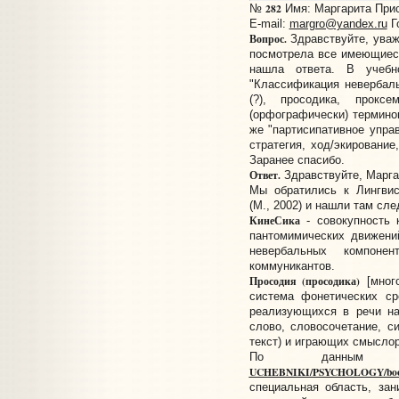
282
№
Имя: Маргарита Присл
E-mail:
margro@yandex.ru
Г
Вопрос.
Здравствуйте, уваж
посмотрела все имеющиеся 
нашла ответа. В учебн
"Классификация невербаль
(?), просодика, прокс
(орфографически) терминов
же "партисипативное упра
стратегия, ход/экирование
Заранее спасибо.
Ответ.
Здравствуйте, Марга
Мы обратились к Лингвис
(М., 2002) и нашли там сл
КинеСика
- совокупность 
пантомимических движени
невербальных компоне
коммуникантов.
Просодия (просодика)
[много
система фонетических ср
реализующихся в речи на
слово, словосочетание, с
текст) и играющих смысло
По данны
UCHEBNIKI/PSYCHOLOGY/book/
специальная область, за