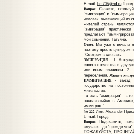
E-mail:
bet705@rol.ru
Город
Вопрос.
Скажите, пожалуй
"эмиграция" и "иммиграция
человек, выезжающий из с
жителей страны являются
"эмиграция" практически
предлагают "иммигрирова
мои сомнения. Татьяна.
Ответ.
Мы уже отвечали на
поэтому просто цитируем н
"Смотрим в словарь:
ЭМИГРА'ЦИЯ
- 1. Вынужде
своего отечества в другу
или иным причинам. 2. 
Жить в эмигр
переселения.
ИММИГРА'ЦИЯ
- въезд г
государство на постоянн
жительство.
То есть "эмиграция" - это
поселившийся в Америке,
иммигрант".
222
№
Имя: Alexander Присл
E-mail:
Город:
Вопрос.
Подскажите, пожа
случаях - до "прежде чем"
ПОЖАЛУЙСТА, ПРОЧИТА