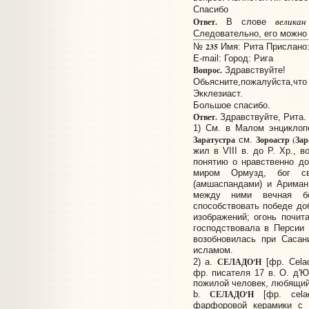
Спасибо
великан
Ответ.
В слове
Следовательно, его можно
235
№
Имя: Рита Прислано: 
E-mail:
Город: Рига
Вопрос.
Здравствуйте!
Обьясните,пожалуйста,чт
Экклезиаст.
Большое спасибо.
Ответ.
Здравствуйте, Рита.
1) См. в Малом энциклоп
Заратустра
Зороастр (За
см.
жил в VIII в. до Р. Хр., 
понятию о нравственно д
миром Ормузд, бог с
(амшаспандами) и Ариман
между ними вечная б
способствовать победе до
изображений; огонь почит
господствовала в Персии 
возобновилась при Сасан
исламом.
СЕЛАДО'Н
2) a.
[фр. Cela
фр. писателя 17 в. О. д'Юр
пожилой человек, любящий
СЕЛАДО'Н
b.
[фр. celad
фарфоровой керамики с б