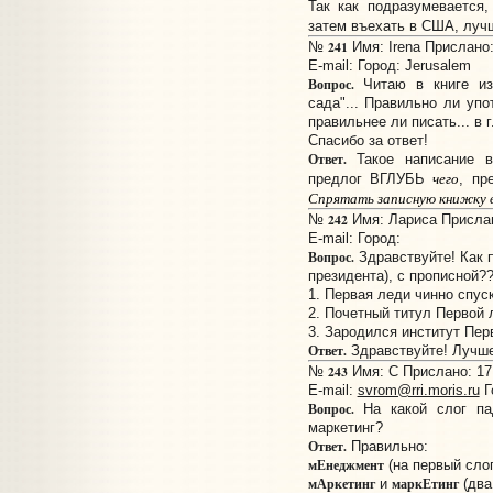
Так как подразумевается
затем въехать в США, луч
241
№
Имя: Irena Прислано:
E-mail:
Город: Jerusalem
Вопрос.
Читаю в книге изв
сада"... Правильно ли упо
правильнее ли писать... в 
Спасибо за ответ!
Ответ.
Такое написание в
чего
предлог ВГЛУБЬ
, пр
Спрятать записную книжку вг
242
№
Имя: Лариса Прислано
E-mail:
Город:
Вопрос.
Здравствуйте! Как 
президента), с прописной?
1. Первая леди чинно спус
2. Почетный титул Первой 
3. Зародился институт Пер
Ответ.
Здравствуйте! Лучше
243
№
Имя: С Прислано: 17:
E-mail:
svrom@rri.moris.ru
Г
Вопрос.
На какой слог па
маркетинг?
Ответ.
Правильно:
мЕнеджмент
(на первый слог
мАркетинг
маркЕтинг
и
(два