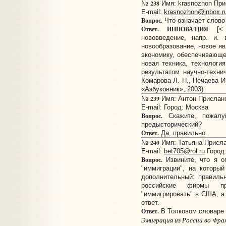
238
№
Имя: krasnozhon Прис
E-mail:
krasnozhon@inbox.r
Вопрос.
Что означает слово
Ответ.
ИННОВА'ЦИЯ
[< а
нововведение, напр. и. 
новообразование, новое яв
экономику, обеспечивающе
новая техника, технологи
результатом научно-технич
Комарова Л. Н., Нечаева И
«Азбуковник», 2003).
239
№
Имя: Антон Прислано:
E-mail:
Город: Москва
Вопрос.
Скажите, пожалу
предысторический?
Ответ.
Да, правильно.
240
№
Имя: Татьяна Прислан
E-mail:
bet705@rol.ru
Город
Вопрос.
Извините, что я о
"иммиграции", на которы
дополнительный: правильн
российские фирмы пр
"иммигрировать" в США, а 
ответ.
Ответ.
В Толковом словаре 
Эмиграция из России во Фра