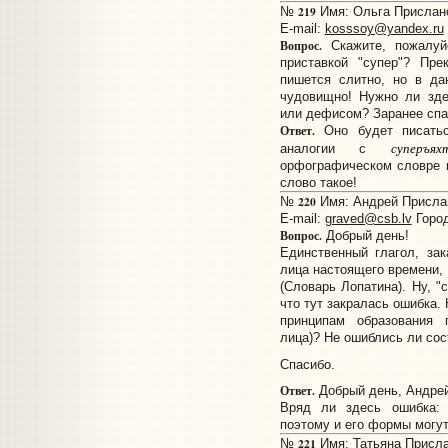
219
№
Имя: Ольга Прислано:
E-mail:
kosssoy@yandex.ru
Вопрос.
Скажите, пожалуйс
приставкой "супер"? Пре
пишется слитно, но в да
чудовищно! Нужно ли зд
или дефисом? Заранее спас
Ответ.
Оно будет писать
суперъях
аналогии с
орфографическом словре п
слово такое!
220
№
Имя: Андрей Прислано
E-mail:
graved@csb.lv
Город
Вопрос.
Добрый день!
Единственный глагол, за
лица настоящего времени, 
(Словарь Лопатина). Ну, "
что тут закралась ошибка.
принципам образования 
лица)? Не ошиблись ли со
Спасибо.
Ответ.
Добрый день, Андрей
Вряд ли здесь ошибка: с
поэтому и его формы могут
221
№
Имя: Татьяна Прислан