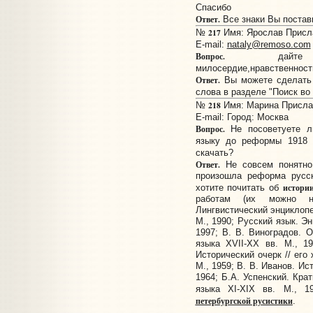
Спасибо
Ответ.
Все знаки Вы постав
217
№
Имя: Ярослав Прислан
E-mail:
nataly@remoso.com
Вопрос.
дайте о
милосердие,нравственност
Ответ.
Вы можете сделать 
слова в разделе "Поиск во
218
№
Имя: Марина Прислан
E-mail:
Город: Москва
Вопрос.
Не посоветуете ли
языку до реформы 1918 
скачать?
Ответ.
Не совсем понятно,
произошла реформа русс
истории
хотите почитать об
работам (их можно н
Лингвистический энциклопе
М., 1990; Русский язык. Эн
1997; В. В. Виноградов. О
языка XVII-XX вв. М., 19
Исторический очерк // его
М., 1959; В. В. Иванов. Ис
1964; Б.А. Успенский. Кра
языка XI-XIX вв. М., 
петербургской русистики
.