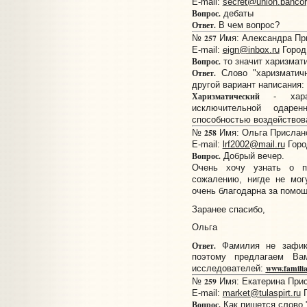
E-mail:
secret@union.bancor
Вопрос.
дебаты
Ответ.
В чем вопрос?
257
№
Имя: Александра При
E-mail:
eign@inbox.ru
Город
Вопрос.
то значит харизмат
Ответ.
Слово "харизматичн
другой вариант написания:
Харизматический
- харак
исключительной одарен
способностью воздействов
258
№
Имя: Ольга Прислано:
E-mail:
lrf2002@mail.ru
Горо
Вопрос.
Добрый вечер.
Очень хочу узнать о п
сожалению, нигде не мог
очень благодарна за помощ
Заранее спасибо,
Ольга
Ответ.
Фамилия не зафикс
поэтому предлагаем Ва
www.familia
исследователей:
259
№
Имя: Екатерина Присл
E-mail:
market@tulaspirt.ru
Г
Вопрос.
Как пишется слово 