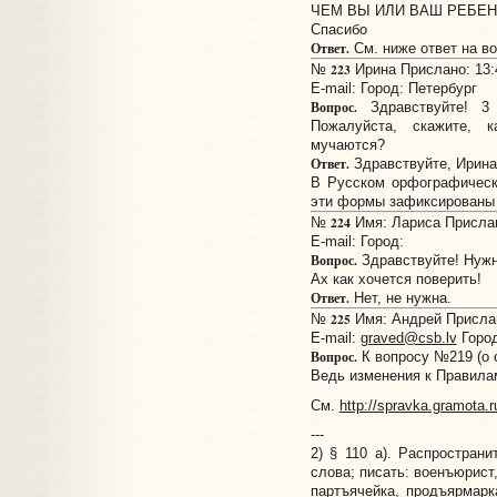
ЧЕМ ВЫ ИЛИ ВАШ РЕБЕН
Спасибо
Ответ.
См. ниже ответ на в
223
№
Ирина Прислано: 13:4
E-mail:
Город: Петербург
Вопрос.
Здравствуйте! 3 
Пожалуйста, скажите, 
мучаются?
Ответ.
Здравствуйте, Ирина
В Русском орфографическ
эти формы зафиксированы 
224
№
Имя: Лариса Прислано
E-mail:
Город:
Вопрос.
Здравствуйте! Нужн
Ах как хочется поверить!
Ответ.
Нет, не нужна.
225
№
Имя: Андрей Прислано
E-mail:
graved@csb.lv
Город
Вопрос.
К вопросу №219 (о с
Ведь изменения к Правилам 
См.
http://spravka.gramota.r
---
2) § 110 а). Распростран
слова; писать: военъюрист
партъячейка, продъярмарк