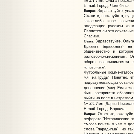
271
№
Имя: Ольга Прислано:
E-mail:
Город: Челябинск
Вопрос.
Здравствуйте, ува
Скажите, пожалуйста, суще
какое-либо иное значе
владеющие русским язык
Является ли это сочетани
Спасибо.
Ответ.
Здравствуйте, Ольга
Принять (принимать) на
общеизвестно и которое
разговорно-сниженным. О
оборот воспринимается
напиваться"
.
Футбольные комментаторы
мяч на грудь". Понятно, ч
подразумевающий остановк
мяч
дополнение (
). Если ег
быть воспринята абсолют
выйти на поле в нетрезвом 
272
№
Имя: Дария Прислано:
E-mail:
Город: Барнаул
Вопрос.
Ответьте,пожалуйст
реферата "Исторические па
смогла понять о чем я до
слова "парадигма", но та