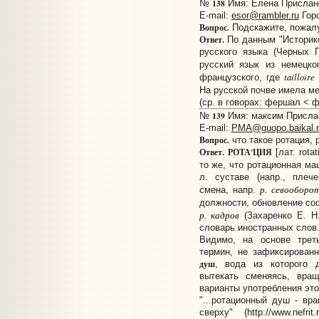
138
№
Имя: Елена Прислано:
E-mail:
esor@rambler.ru
Горо
Вопрос.
Подскажите, пожалуй
Ответ.
По данным "Историко
русского языка (Черных 
русский язык из немецко
tailloire
французского, где
На русской почве имела м
(ср. в говорах: фершал < 
139
№
Имя: максим Прислано
E-mail:
PMA@guopo.baikal.r
Вопрос.
что такое ротация,
Ответ.
РОТА'ЦИЯ
[лат. rota
то же, что ротационная ма
л. суставе (напр., плеч
р. севооборо
смена, напр.
должности, обновление сос
р. кадров
(Захаренко Е. Н
словарь иностранных слов. 
Видимо, на основе треть
термин, не зафиксирован
душ
, вода из которого д
вытекать сменяясь, вра
варианты употребления это
"...ротационный душ - в
сверху" (http://www.nefrit.