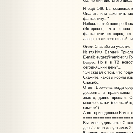
Ох, не лингвисты это писали
И ещё 149: Вы сомневает
Опалить или закоптить мо
фантастику..."
Небось в этой пещере блас
(Интересно, что слова
фантастики лет сорок, нет
лазер, то ли реактивный пи
Ответ.
Спасибо за участие.
173
№
Имя: Евгений Прислан
E-mail:
evgez@rambler.ru
Го
Вопрос.
Но и в ТВ новост
сегодняшний день"...
"Он сказал о том, что пода
Скажите, каковы нормы яз
Спасибо.
Ответ. Времена, когда ср
доверять в правильном 
знаете, давно прошли. 
многие статьи (почитатйт
языком").
А вот приведенные Вами в
=====================
Вы меня удивляете С как
день" стало допустимым?
В таком случае значит м