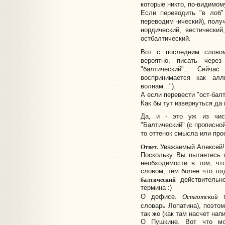
которые никто, по-видимом
Если переводить "в лоб"
переводим -ический), получ
нордический, вестический
остбалтический.
Вот с последним словом
вероятно, писать чере
"балтический"... Сейчас
воспринимается как ал
волнам...").
А если перевести "ост-балт
Как бы тут извернуться да 
Да, и - это уж из чис
"Балтический" (с прописной
то оттенок смысла или про
Ответ.
Уважаемый Алексей!
Поскольку Вы пытаетесь п
необходимости в том, ч
словом, тем более что то
балтический
действительн
термина :)
Остготский
О дефисе.
п
словарь Лопатина), поэто
так же (как там насчет нап
О Пушкине. Вот что мо