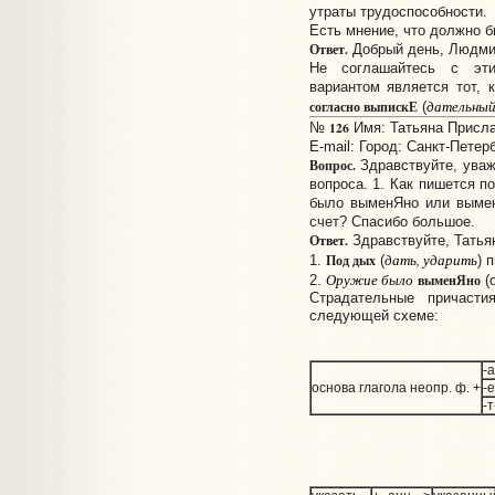
утраты трудоспособности.
Есть мнение, что должно б
Ответ.
Добрый день, Людми
Не соглашайтесь с эти
вариантом является тот,
дательны
согласно выпискЕ
(
126
№
Имя: Татьяна Прислан
E-mail:
Город: Санкт-Петер
Вопрос.
Здравствуйте, уваж
вопроса. 1. Как пишется п
было выменЯно или вымен
счет? Спасибо большое.
Ответ.
Здравствуйте, Татья
дать, ударить
Под дых
1.
(
) 
Оружие было
выменЯно
2.
(
Страдательные причаст
следующей схеме:
-а
основа глагола неопр. ф. +
-е
-т