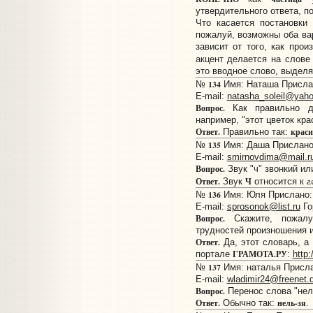
утвердительного ответа, п
Что касается постановки
пожалуй, возможны оба вар
зависит от того, как про
акцент делается на слов
это вводное слово, выделя
134
№
Имя: Наташа Прислан
E-mail:
natasha_soleil@yah
Вопрос.
Как правильно де
например, "этот цветок кра
Ответ.
краси
Правильно так:
135
№
Имя: Даша Прислано:
E-mail:
smirnovdima@mail.r
Вопрос.
Звук "ч" звонкий ил
г
Ответ.
Ч
Звук
относится к
136
№
Имя: Юля Прислано: 
E-mail:
sprosonok@list.ru
Го
Вопрос.
Скажите, пожалу
трудностей произношения и
Ответ.
Да, этот словарь, а
ГРАМОТА.РУ
портале
:
http:
137
№
Имя: наталья Прислан
E-mail:
wladimir24@freenet.
Вопрос.
Перенос слова "нел
Ответ.
нель-зя
Обычно так:
.