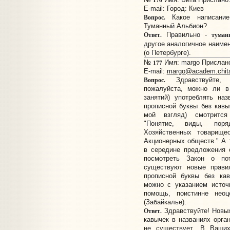
E-mail:
Город: Киев
Вопрос.
Какое написание
Туманный Альбион?
Ответ.
туман
Правильно -
другое аналогичное наиме
(о Петербурге).
177
№
Имя: margo Прислано:
E-mail:
margo@academ.chita
Вопрос.
Здравствуйте, 
пожалуйста, можно ли в 
занятий) употреблять на
прописной буквы без кавыч
мой взгляд) смотрится
"Понятие, виды, пор
Хозяйственных товарище
Акционерных обществ." А т
в середине предложения 
посмотреть Закон о по
существуют новые правил
прописной буквы без кав
можно с указанием источн
помощь, поистинне нео
(Забайкалье).
Ответ.
Здравствуйте! Новых
кавычек в названиях орга
не существует. В Ваши