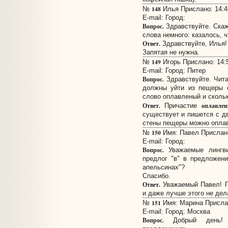
148
№
Илья Прислано: 14:46
E-mail:
Город:
Вопрос.
Здравствуйте. Скаж
слова немного: казалось, 
Ответ.
Здравствуйте, Илья!
Запятая не нужна.
149
№
Игорь Прислано: 14:5
E-mail:
Город: Питер
Вопрос.
Здравствуйте. Чита
должны уйти из пещеры 
слово оплавленый и скольк
Ответ.
оплавле
Причастие
существует и пишется с дв
стены пещеры можно оплав
150
№
Имя: Павел Прислано:
E-mail:
Город:
Вопрос.
Уважаемые лингви
предлог "в" в предложен
апельсинах"?
Спасибо.
Ответ.
Уважаемый Павел! П
и даже лучше этого не дел
151
№
Имя: Марина Прислан
E-mail:
Город: Москва
Вопрос.
Добрый день! П