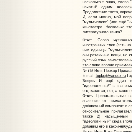
насколько я знаю, слово "
начатый одним человек
Продолжение тоста, короче
И, если можно, мой вопр
"мультиплекс" (или ещё "к
кинотеатра. Насколько э
литературного языка?
Ответ.
мультипле
Слово
иностранных слов (есть на
ним единицы "мультиплекс
они различные вещи, но с
русский язык заимствован
это слово вполне приемле
175
№
Имя: Прохор Прислано
E-mail:
tupko@yandex.ru
Гор
Вопрос.
И ещё один воп
"идеологичный" в значен
его, кажется, нет, а такое 
Ответ.
Прилагательные 
значению от прилагате
добавочный компонент в с
относительное прилагате
также 2) насыщенный и
"идеологичный" сюда впол
добавим его в какой-нибуд
176
№
Имя: Вита Прислано: 