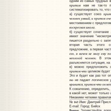
одним из самых трудных в
притом
нам не так-то пр
систематизировать то, что 
прит
а) существует союз
человек умный, и притом оч
местоимением с предлого
воскресная школа
.
б) существует сочетание
имеет значение "несмотря
пишется раздельно с зап
вторая часть этого с
предложние, а первая част
его, я ничем не могу ему п
неплохой человек.
В этом 
разъясняется ситуация, н
в) можно предположить с
притом что
целиком будет 
Это и будет как раз тот о
то
не падает логическое 
нравится, притом что он неп
К сожалению, определить, 
в какой нет, может только
Никакими четкими правилам
163
№
Имя: Дмитрий Прислан
E-mail:
Город: Бийск
Вопрос.
Здравствуйте, доро