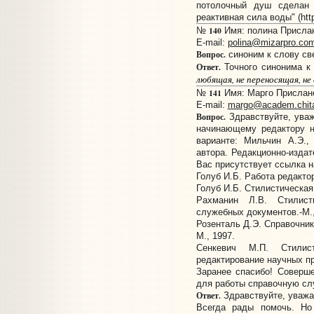
потолочный душ сделан 
реактивная сила воды" (http
140
№
Имя: полина Прислано
E-mail:
polina@mizarpro.co
Вопрос.
синоним к слову св
Ответ.
Точного синонима к
любящая, не переносящая, н
141
№
Имя: Марго Прислано:
E-mail:
margo@academ.chita
Вопрос.
Здравствуйте, уваж
начинающему редактору н
варианте: Мильчин А.Э.,
автора. Редакционно-издат
Вас присутствует ссылка н
Голуб И.Б. Работа редактор
Голуб И.Б. Стилистическая 
Рахманин Л.В. Стилист
служебных документов.-М.,
Розенталь Д.Э. Справочник
М., 1997.
Сенкевич М.П. Стилис
редактирование научных пр
Заранее спасибо! Соверш
для работы справочную сл
Ответ.
Здравствуйте, уважа
Всегда рады помочь. Но