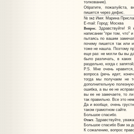
толкование).
Обратите, пожалуйста, 
пишется через дефис.
162
№
Имя: Марина Прислан
E-mail:
Город: Москва
Вопрос.
Здравствуйте! Я 
написании "при том, что" 
пытаясь по вашим замечат
почему пишется так или и
тоже не нашла. Поэтому пр
еще раз: не могли бы вы д
было различать, в каких
раздельно, когда с запятой,
P.S. Мне очень нравится
вопроса (речь идет, конеч
тогда мы получаем не т
дополнительную полезную 
ошибка, а вы ее не исправ
вы ее не замечаете, то ли
так правильно. Все это нем
Да и вообще, очень грустн
таком грамотном сайте.
Большое спасибо.
Ответ.
Здравствуйте, уважа
Большое спасибо Вам за д
К сожалению, вопрос прав