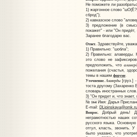
Не поможете ли разобратьс
1) жаргонное слово "шО(Ё?
сброд");
2) кавказское слово "алове
3) предложение (в смысл
покажет" - или "Он придёт, 
Заранее благодарю вас.
Ответ.
Здравствуйте, уваж
1) Правильно: "шобла";
2) Правильно: алаверды.
это слово не зафиксиров
алавер
предположить, что
пожелания (счастья, здоро
форуме
темы в нашем
.
Уточнение.
Алаверды
[груз.] 
тоста другому (Захаренко Е
словарь иностранных слов. 
3) "Он придет и, что знает,
164
№
Имя: Дарья Прислано:
E-mail:
DLipinskaya@omk.r
Вопрос.
Добрый день! Да
неграмотностью наших сот
русского языка. Основную
отгул, класть, звонить. У
было указано, что употре