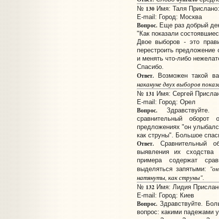
130
№
Имя: Таля Прислано: 
E-mail:
Город: Москва
Вопрос.
Еще раз добрый де
"Как показали состоявшиес
Двое выборов - это прав
перестроить предложение с
и менять что-либо нежелат
Спасибо.
Ответ.
Возможен такой ва
накануне двух выборов показал
131
№
Имя: Сергей Прислано
E-mail:
Город: Орел
Вопрос.
Здравствуйте. С
сравнительный оборот 
предложениях "он улыбался
как струны". Большое спас
Ответ.
Сравнительный об
выявления их сходства
примера содержат срав
"он
выделяться запятыми:
натянуты, как струны"
.
132
№
Имя: Лидия Прислано:
E-mail:
Город: Киев
Вопрос.
Здравствуйте. Боль
вопрос: какими падежами