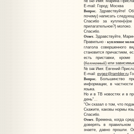
143
№
Имя: Марина Прислано
E-mail:
Город: Москва
Вопрос.
Здравствуйте! Объ
почему) написать следующ
Спасибо за куплен(н)о
прилагательное?) молоко.
Спасибо.
Ответ.
Здравствуйте, Марин
купленное моло
Правильно -
глагола совершенного в
становится причастием, е
есть приставки, кром
балованный
(
) или зависимы
144
№
Имя: Евгений Прислан
E-mail:
evgez@rambler.ru
Го
Вопрос.
Большинство при
информации, в частности
языка.
Но и в ТВ новостях и в п
день"...
"Он сказал о том, что пода
Скажите, каковы нормы яз
Спасибо.
Ответ.
Времена, когда сре
доверять в правильном 
знаете, давно прошли. 