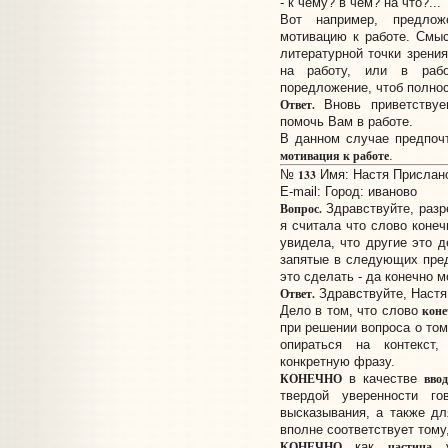
- к чему? в чем? на что?...
Вот например, предлож
мотивацию к работе. Смыс
литературной точки зрени
на работу, или в раб
поредложение, чтоб полно
Ответ.
Вновь приветствуе
помочь Вам в работе.
В данном случае предпоч
мотивация к работе
.
133
№
Имя: Настя Прислано:
E-mail:
Город: иваново
Вопрос.
Здравствуйте, разр
я считала что слово конеч
увидела, что другие это д
запятые в следующих пред
это сделать - да конечно м
Ответ.
Здравствуйте, Настя
коне
Дело в том, что слово
при решении вопроса о том
опираться на контекст
конкретную фразу.
КОНЕЧНО
вво
в качестве
твердой уверенности го
высказывания, а также дл
вполне соответствует тому
КОНЕЧНО
частица
как
уп