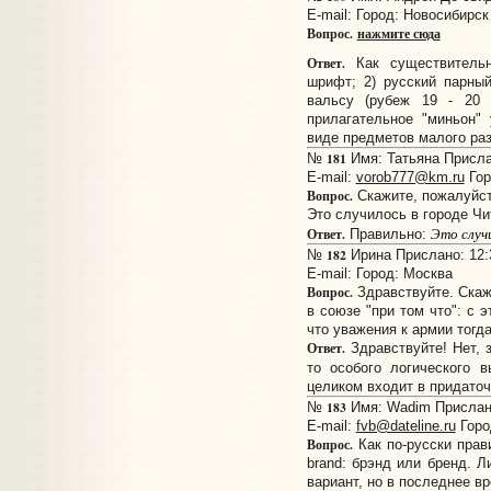
E-mail:
Город: Новосибирск
Вопрос.
нажмите сюда
Ответ.
Как существительн
шрифт; 2) русский парный
вальсу (рубеж 19 - 20 
прилагательное "миньон"
виде предметов малого раз
181
№
Имя: Татьяна Прислан
E-mail:
vorob777@km.ru
Гор
Вопрос.
Скажите, пожалуйст
Это случилось в городе Чи
Это случ
Ответ.
Правильно:
182
№
Ирина Прислано: 12:3
E-mail:
Город: Москва
Вопрос.
Здравствуйте. Скаж
в союзе "при том что": с 
что уважения к армии тогд
Ответ.
Здравствуйте! Нет, з
то особого логического 
целиком входит в придаточ
183
№
Имя: Wadim Прислано
E-mail:
fvb@dateline.ru
Горо
Вопрос.
Как по-русски прав
brand: брэнд или бренд. Л
вариант, но в последнее вр