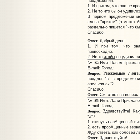
предложения:
1. И притом, что она не кр
2. Не то что бы он удивилс
В первом предложении ме
слова "притом" (а может б
раздельно пишется "что бы
Спасибо.
Ответ.
Добрый день!
1. И
при том
, что он
превосходно.
2. Не то
чтобы
он удивился,
152
№
Имя: Павел Прислано:
E-mail:
Город:
Вопрос.
Уважаемые лингви
предлог "в" в предложен
апельсинах"?
Спасибо.
Ответ.
См. ответ на вопрос
153
№
Имя: Лали Прислано: 
E-mail:
Город:
Вопрос.
Здравствуйте! Как
"а"?
1. скинуть нарАщенный жи
2. есть прорАщенные зерн
Жду ответа, как соловей ле
Ответ.
Здравствуйте!