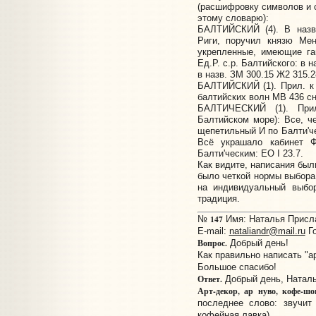
(расшифровку символов и 
этому словарю):
БАЛТИЙСКИЙ (4). В назв.
Риги, поручил князю Мен
укрепленные, имеющие га
Ед.Р. с.р. Балтийского: в н
в назв. ЗМ 300.15 Ж2 315.2
БАЛТИЙСКИЙ (1). Прил. к 
балтийских волн МВ 436 сн
БАЛТИЧЕСКИЙ (1). Прил
Балтийском море): Все, ч
щепетильный И по Балти'че
Всё украшало кабинет Ф
Балти'ческим: ЕО I 23.7.
Как видите, написания был
было четкой нормы выбора 
на индивидуальный выбор
традиция.
147
№
Имя: Наталья Прислан
E-mail:
nataliandr@mail.ru
Го
Вопрос.
Добрый день!
Как правильно написать "ар
Большое спасибо!
Ответ.
Добрый день, Наталь
Арт-декор, ар нуво, кофе-шо
последнее слово: звучит
кофейная лавка).