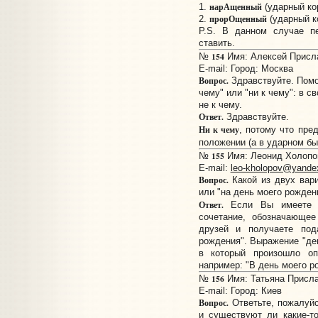
нарАщенный
1.
(ударный ко
прорОщенный
2.
(ударный к
P.S. В данном случае п
ставить.
154
№
Имя: Алексей Прислан
E-mail:
Город: Москва
Вопрос.
Здравствуйте. Помо
чему" или "ни к чему": в с
не к чему.
Ответ.
Здравствуйте.
Ни к чему
, потому что пре
положении (а в ударном б
155
№
Имя: Леонид Холопов
E-mail:
leo-kholopov@yande
Вопрос.
Какой из двух вари
или "на день моего рожден
Ответ.
Если Вы имеете
сочетание, обозначающее
друзей и получаете под
рождения". Выражение "ден
в который произошло оп
например: "В день моего р
156
№
Имя: Татьяна Прислан
E-mail:
Город: Киев
Вопрос.
Ответьте, пожалуй
и существуют ли какие-т