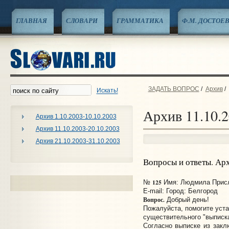
ГЛАВНАЯ
СЛОВАРИ
ГРАММАТИКА
Ф.М. ДОСТОЕ
ЗАДАТЬ ВОПРОС
/
Архив
/
Искать!
Архив 11.10.2
Архив 1.10.2003-10.10.2003
Архив 11.10.2003-20.10.2003
Архив 21.10.2003-31.10.2003
Вопросы и ответы. Ар
125
№
Имя: Людмила Присла
E-mail:
Город: Белгород
Вопрос.
Добрый день!
Пожалуйста, помогите уста
существительного "выписк
Согласно выписке из зак