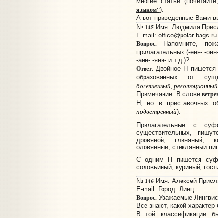
многие статьи (почитайт
языком"
).
А вот приведенные Вами в
145
№
Имя: Людмила Присла
E-mail:
office@polar-bags.ru
Вопрос.
Напомните, пожа
прилагательных (-енн- -онн-
-анн- -янн- и т.д.)?
Ответ.
Двойное Н пишется
образованных от сущ
болезненный, революционный
ветре
Примечание. В слове
Н, но в приставочных об
подветренный
).
Прилагательные с су
существительных, пиш
дровяной, глиняный, к
оловянный, стеклянный пи
С одним Н пишется су
соловьиный, куриный, гост
146
№
Имя: Алексей Прислан
E-mail:
Город: Линц
Вопрос.
Уважаемые Лингвис
Все знают, какой характер
В той классификации бы