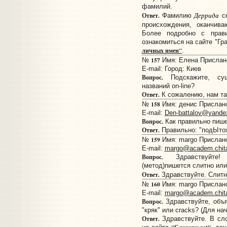
фамилий.
Деррида
Ответ.
Фамилию
ск
происхождения, оканчи
Более подробно с прав
ознакомиться на сайте "Гр
личных имен"
.
157
№
Имя: Елена Прислано:
E-mail:
Город: Киев
Вопрос.
Подскажите, сущ
названий on-line?
Ответ.
К сожалению, нам та
158
№
Имя: денис Прислано:
E-mail:
Den-battalov@yande
Вопрос.
Как правильно пише
Ответ.
Правильно: "подЫто
159
№
Имя: margo Прислано:
E-mail:
margo@academ.chita
Вопрос.
Здравствуйте! С
(метод)пишется слитно ил
Ответ.
Здравствуйте. Слит
160
№
Имя: margo Прислано:
E-mail:
margo@academ.chita
Вопрос.
Здравствуйте, объя
"кряк" или cracks? (Для н
Ответ.
Здравствуйте. В сл