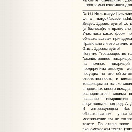
"Словари.net"
на сайте
, да
– программа-взломщик для
161
№
Имя: margo Прислано:
E-mail:
margo@academ.chita
Вопрос.
Здравствуйте! Есть
(в бизнесе)или правильн
Участники каких форм пр
обязательствам принадле
Правильно ли это стилист
Ответ.
Здравствуйте!
Понятие "товарищество на
"хозяйственное товарищес
на полных товарищ
предпринимательскую д
несущих по его обязате
комма
ответственность, и
товарищества только свои
в пределах своего вклада.
распоряжаться своими 
товарищество 
название –
энциклопедия под ред. А. Д
В интересующем Вас 
обязательствам участн
его
местоимение
не соглас
тексте. По стилю такое
экономическом тексте (так