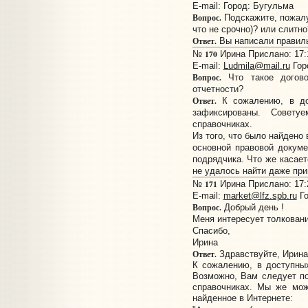
E-mail:
Город: Бугульма
Вопрос.
Подскажите, пожалуй
что не срочно)? или слитно
Ответ.
Вы написали правильн
170
№
Ирина Прислано: 17:1
E-mail:
Ludmila@mail.ru
Горо
Вопрос.
Что такое догово
отчетности?
Ответ.
К сожалению, в до
зафиксированы. Совет
справочниках.
Из того, что было найдено 
основной правовой докуме
подрядчика. Что же касае
не удалось найти даже при
171
№
Ирина Прислано: 17:2
E-mail:
market@lfz.spb.ru
Го
Вопрос.
Добрый день !
Меня интересует толковани
Спасибо,
Ирина
Ответ.
Здравствуйте, Ирина
К сожалению, в доступных
Возможно, Вам следует по
справочниках. Мы же мож
найденное в Интернете: