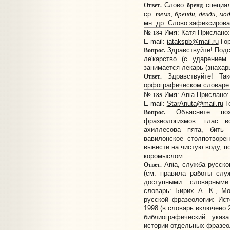
Ответ.
бренд
Слово
специал
темп, бренди, денди, мод
ср.
мн. др. Слово зафиксирова
184
№
Имя: Катя Прислано: 
E-mail:
jatakspb@mail.ru
Гор
Вопрос.
Здравствуйте! Подс
ле'карство (с ударением
занимается лекарь (знахар
Ответ.
Здравствуйте! Так
орфографическом словаре с
185
№
Имя: Ania Прислано: 
E-mail:
StarAnuta@mail.ru
Г
Вопрос.
Объясните пожа
фразеологизмов: глас 
ахиллесова пята, бить 
вавилонское столпотворен
вывести на чистую воду, п
коромыслом.
Ответ.
Ania, служба русско
(см. правила работы слу
доступными словарными
словарь: Бирих А. К., М
русской фразеологии: Ист
1998 (в словарь включено 
библиографический ука
истории отдельных фразео