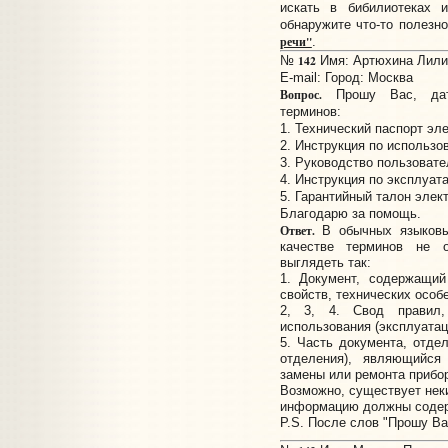
искать в бибилиотеках 
обнаружите что-то полезн
речи"
.
142
№
Имя: Артюхина Лилия
E-mail:
Город: Москва
Вопрос.
Прошу Вас, дат
терминов:
1. Технический паспорт эл
2. Инструкция по использо
3. Руководство пользовате
4. Инструкция по эксплуата
5. Гарантийный талон элек
Благодарю за помощь.
Ответ.
В обычных языковы
качестве терминов не 
выглядеть так:
1. Документ, содержащий
свойств, технических особе
2, 3, 4. Свод правил,
использования (эксплуатац
5. Часть документа, отде
отделения), являющийся 
замены или ремонта прибо
Возможно, существует неки
информацию должны содер
P.S. После слов "Прошу Ва