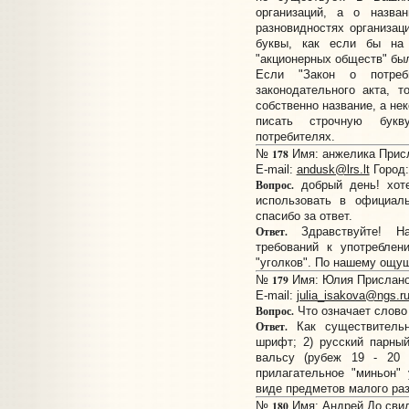
организаций, а о назва
разновидностях организац
буквы, как если бы на 
"акционерных обществ" был
Если "Закон о потреби
законодательного акта, 
собственно название, а не
писать строчную букв
потребителях.
178
№
Имя: анжелика Присла
E-mail:
andusk@lrs.lt
Город:
Вопрос.
добрый день! хоте
использовать в официаль
спасибо за ответ.
Ответ.
Здравствуйте! На
требований к употреблен
"уголков". По нашему ощущ
179
№
Имя: Юлия Прислано:
E-mail:
julia_isakova@ngs.r
Вопрос.
Что означает слово
Ответ.
Как существительн
шрифт; 2) русский парный
вальсу (рубеж 19 - 20 
прилагательное "миньон"
виде предметов малого раз
180
№
Имя: Андрей До свид