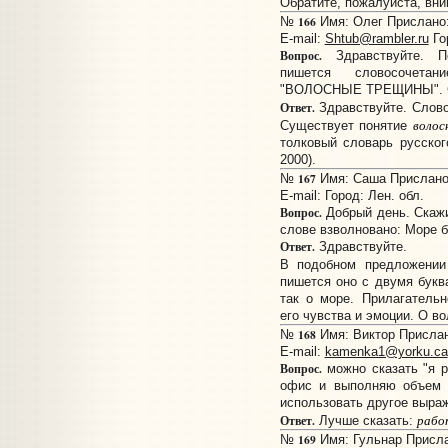
Обратите, пожалуйста, вн
166
№
Имя: Олег Прислано: 
E-mail:
Shtub@rambler.ru
Го
Вопрос.
Здравствуйте. П
пишется словосочет
"ВОЛОСНЫЕ ТРЕЩИНЫ". С
Ответ.
Здравствуйте. Слов
волос
Существует понятие
толковый словарь русског
2000).
167
№
Имя: Саша Прислано:
E-mail:
Город: Лен. обл.
Вопрос.
Добрый день. Скажи
слове взволновано: Море 
Ответ.
Здравствуйте.
В подобном предложени
пишется оно с двумя букв
так о море. Прилагательн
его чувства и эмоции. О во
168
№
Имя: Виктор Прислано
E-mail:
kamenka1@yorku.ca
Вопрос.
можно сказать "я р
офис и выполняю объем 
использовать другое выра
рабо
Ответ.
Лучше сказать:
169
№
Имя: Гульнар Прислан