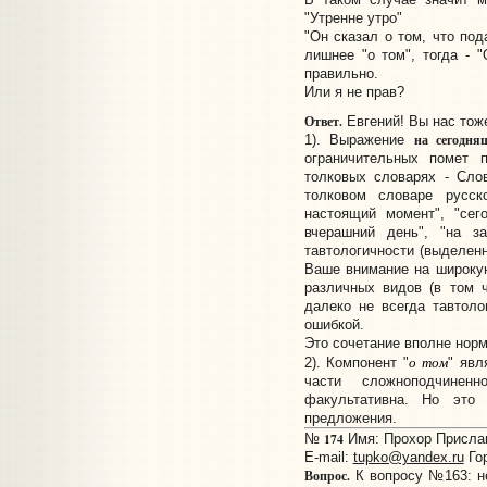
"Утренне утро"
"Он сказал о том, что под
лишнее "о том", тогда - "
правильно.
Или я не прав?
Ответ.
Евгений! Вы нас тож
на сегодня
1). Выражение
ограничительных помет
толковых словарях - Сл
толковом словаре русск
настоящий момент", "сег
вчерашний день", "на з
тавтологичности (выделе
Ваше внимание на широкую
различных видов (в том ч
далеко не всегда тавтол
ошибкой.
Это сочетание вполне нор
о том
2). Компонент "
" явл
части сложноподчинен
факультативна. Но это
предложения.
174
№
Имя: Прохор Прислано
E-mail:
tupko@yandex.ru
Гор
Вопрос.
К вопросу №163: не