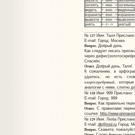
указать
+ -анн- ->
указанны
затеять
+ -янн- ->
затеянны
видеть
+ -енн- ->
виденны
изранить
+ -енн- ->
изранен
вывезти
+ -енн- ->
вывезен
унять
+ -т- ->
унятый
127
№
Имя: Таля Прислано: 
E-mail:
Город: Москва
Вопрос.
Добрый день.
Как следует писать прилаг
через дефис(золотосеребр
Спасибо.
Ответ.
Добрый день, Таля!
К сожалению, в орфогра
удалось, но есть сл
хлоросеребряный
, которы
аналогии с ними, слитно д
128
№
Имя: 999 Прислано: 1
E-mail:
Город: 999
Вопрос.
Как правильно пере
Ответ.
С правилами перено
ссылке:
http://www.primavist
129
№
Имя: Люба Прислано:
E-mail:
db@mid.ru
Город: М
Вопрос.
Скажите, пожалуйста
Ответ.
бунгало
Слово
средне