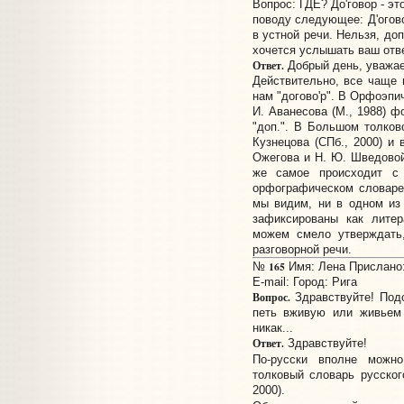
Вопрос: ГДЕ? До'говор - эт
поводу следующее: Д'огово
в устной речи. Нельзя, до
хочется услышать ваш отве
Ответ.
Добрый день, уважае
Действительно, все чаще 
нам "догово'р". В Орфоэпи
И. Аванесова (М., 1988) ф
"доп.". В Большом толков
Кузнецова (СПб., 2000) и 
Ожегова и Н. Ю. Шведовой
же самое происходит с
орфографическом словаре 
мы видим, ни в одном из 
зафиксированы как лите
можем смело утверждать,
разговорной речи.
165
№
Имя: Лена Прислано: 
E-mail:
Город: Рига
Вопрос.
Здравствуйте! Подс
петь вживую или живьем 
никак...
Ответ.
Здравствуйте!
По-русски вполне можн
толковый словарь русског
2000).