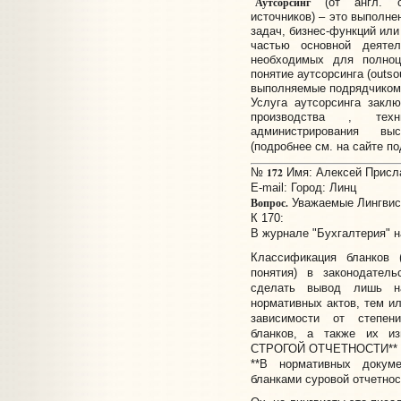
Аутсорсинг
"
(от англ. ou
источников) – это выполне
задач, бизнес-функций или
частью основной деяте
необходимых для полноц
понятие аутсорсинга (outs
выполняемые подрядчиком 
Услуга аутсорсинга закл
производства , техн
администрирования выс
(подробнее см. на сайте п
172
№
Имя: Алексей Прислан
E-mail:
Город: Линц
Вопрос.
Уважаемые Лингвис
К 170:
В журнале "Бухгалтерия" 
Классификация бланков 
понятия) в законодател
сделать вывод лишь на
нормативных актов, тем и
зависимости от степени
бланков, а также их и
СТРОГОЙ ОТЧЕТНОСТИ** 
**В нормативных докум
бланками суровой отчетност