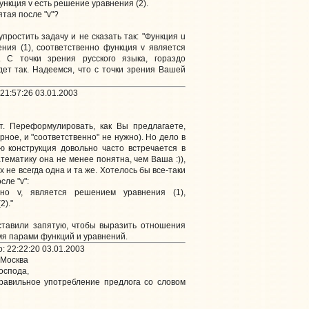
ункция v есть решение уравнения (2).
ятая после "v"?
простить задачу и не сказать так: "Функция u
ния (1), соответственно функция v является
. С точки зрения русского языка, гораздо
ет так. Надеемся, что с точки зрения Вашей
21:57:26 03.01.2003
т. Переформулировать, как Вы предлагаете,
ерное, и "соответственно" не нужно). Но дело в
ю конструкция довольно часто встречается в
тематику она не менее понятна, чем Ваша :)),
 не всегда одна и та же. Хотелось бы все-таки
сле "v":
нно v, является решением уравнения (1),
2)."
тавили запятую, чтобы выразить отношения
я парами функций и уравнений.
: 22:22:20 03.01.2003
 Москва
оспода,
правильное употребление предлога со словом