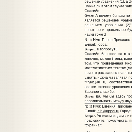
решение уравнения (1), а ф
Нужна ли в этом случае зап
Спасибо.
Ответ.
А почему бы вам не у
является решением уравне
решением уравнения (2)"
понятнее и правильнее буд
науки тоже :)
14
№
Имя: Павел Прислано: 
E-mail:
Город:
Вопрос.
К вопросу13.
Спасибо большое за отве
конечно, можно (тогда, нав
том, что приведенная мно
математических текстах (ма
причем расстановка запятых
узнать, нужна ли запятая по
"Функция u, соответстве
соответственно уравнения (
Заранее спасибо.
Ответ.
Да, мы бы здесь пос
параллельности между двум
15
№
Имя: Евгения Прислано
E-mail:
info@appel.ru
Город:
Вопрос.
Уважаемые дамы и г
подскажите, пожалуйста, 
"Украина":