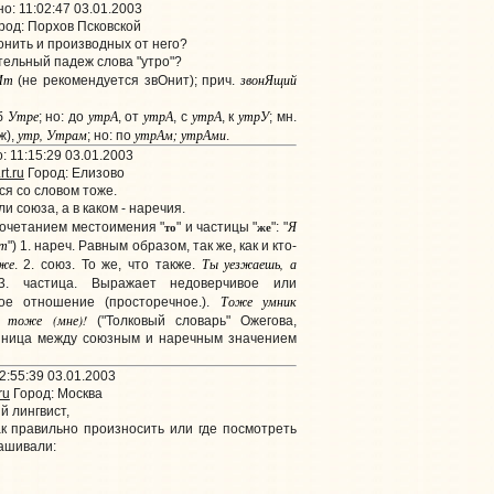
: 11:02:47 03.01.2003
род: Порхов Псковской
онить и производных от него?
ельный падеж слова "утро"?
Ит
звонЯщий
(не рекомендуется звОнит); прич.
Утре
утрА
утрА
утрА
утрУ
об
; но: до
, от
, с
, к
; мн.
утр, Утрам
утрАм; утрАми
ж),
; но: по
.
 11:15:29 03.01.2003
t.ru
Город: Елизово
я со словом тоже.
ли союза, а в каком - наречия.
Я
то
же
сочетанием местоимения "
" и частицы "
": "
ат
") 1. нареч. Равным образом, так же, как и кто-
же
Ты уезжаешь, а
. 2. союз. То же, что также.
. частица. Выражает недоверчивое или
Тоже умник
кое отношение (просторечное.).
 тоже (мне)!
("Толковый словарь" Ожегова,
азница между союзным и наречным значением
2:55:39 03.01.2003
ru
Город: Москва
 лингвист,
к правильно произносить или где посмотреть
рашивали: