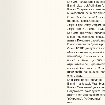
8
№
Имя: Владимир Прислано
E-mail:
vlad_pot@ellink.ru
Го
Вопрос.
Ударение в слове зв
Множественное число винит
ЗвонИть, звонЮ, звон
Ответ.
(неправильно звОнящий).
Утро, Утра, Утру, Утром
, 
Утра
(именит. и винит. паде
9
№
Имя: Дмитрий Прислано:
E-mail:
kdu@amn.kamchatka.r
Вопрос.
Помогите разобратьс
В каком месте он будет в ро
Ответ.
ТОЖЕ
(не путайте с 
сделал то же самое, что и бр
Ты устал, я то
что-нибудь.
брат? - Тоже
(= "и") 3
отрицательное, ироничес
нашёлся! Он поэт. - Поэт
Шведовой). Как видите, р
очень мала.
10
№
Имя: Вася Прислано: 1
E-mail:
mailtovasia@rambler.
Вопрос.
Уважаемый дежурный
Подскажите пожалуйста, ка
ответ, если уже об этом сп
"в Украине", "из Украины"
или