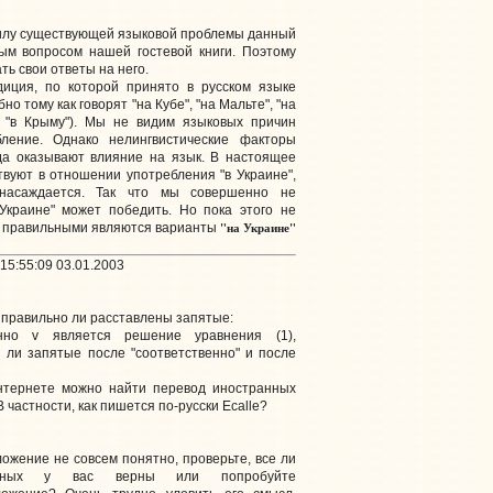
илу существующей языковой проблемы данный
ым вопросом нашей гостевой книги. Поэтому
ь свои ответы на него.
диция, по которой принято в русском языке
но тому как говорят "на Кубе", "на Мальте", "на
тя "в Крыму"). Мы не видим языковых причин
ление. Однако нелингвистические факторы
гда оказывают влияние на язык. В настоящее
вуют в отношении употребления "в Украине",
 насаждается. Так что мы совершенно не
Украине" может победить. Но пока этого не
"на Украине"
с правильными являются варианты
15:55:09 03.01.2003
, правильно ли расставлены запятые:
енно v является решение уравнения (1),
ы ли запятые после "соответственно" и после
Интернете можно найти перевод иностранных
 частности, как пишется по-русски Ecalle?
ожение не совсем понятно, проверьте, все ли
ельных у вас верны или попробуйте