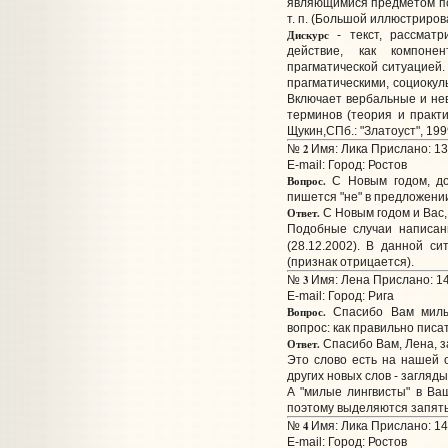
являющимися предметом по
т. п. (Большой иллюстриров
Дискурс
- текст, рассматр
действие, как компоне
прагматической ситуацией. 
прагматическими, социокул
Включает вербальные и не
терминов (теория и практи
Щукин,СПб.: "Златоуст", 199
2
№
Имя: Лика Прислано: 13
E-mail:
Город: Ростов
Вопрос.
С Новым годом, дор
пишется "не" в предложении
Ответ.
С Новым годом и Вас,
Подобные случаи написан
(28.12.2002). В данной си
(признак отрицается).
3
№
Имя: Лена Прислано: 14
E-mail:
Город: Рига
Вопрос.
Спасибо Вам милы
вопрос: как правильно писа
Ответ.
Спасибо Вам, Лена, з
Это слово есть на нашей 
других новых слов - загляды
А "милые лингвисты" в В
поэтому выделяются запятым
4
№
Имя: Лика Прислано: 14
E-mail:
Город: Ростов