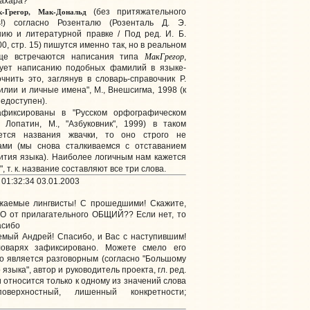
сахара?
к-Грегор, Мак-Дональд
(без притяжательного
s!) согласно Розенталю (Розенталь Д. Э.
ию и литературной правке / Под ред. И. Б.
000, стр. 15) пишутся именно так, но в реальном
МакГрегор
аще встречаются написания типа
,
вует написанию подобных фамилий в языке-
чнить это, заглянув в словарь-справочник Р.
ии и личные имена", М., Внешсигма, 1998 (к
едоступен).
афиксированы в "Русском орфографическом
. Лопатин, М., "Азбуковник", 1999) в таком
ется названия жвачки, то оно строго не
ами (мы снова сталкиваемся с отставанием
ития языка). Наиболее логичным нам кажется
", т. к. название составляют все три слова.
01:32:34 03.01.2003
жаемые лингвисты! С прошедшими! Скажите,
ЩО от прилагательного ОБЩИЙ?? Если нет, то
асибо
емый Андрей! Спасибо, и Вас с наступившим!
оварях зафиксировано. Можете смело его
но является разговорным (согласно "Большому
языка", автор и руководитель проекта, гл. ред.
 и относится только к одному из значений слова
поверхностный, лишенный конкретности;