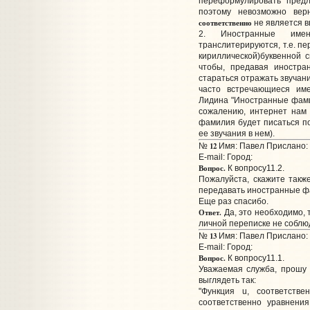
переформулировать предл
поэтому невозможно верн
соответственно
не является в
2. Иностранные име
транслитерируются, т.е. п
кириллической)буквенной 
чтобы, предавая иностра
стараться отражать звучани
часто встречающиеся име
Лидина "Иностранные фамил
сожалению, интернет нам
фамилия будет писаться по
ее звучания в нем).
12
№
Имя: Павел Прислано: 
E-mail:
Город:
Вопрос.
К вопросу11.2.
Пожалуйста, скажите также
передавать иностранные ф
Еще раз спасибо.
Ответ.
Да, это необходимо, 
личной переписке не соблюд
13
№
Имя: Павел Прислано: 
E-mail:
Город:
Вопрос.
К вопросу11.1.
Уважаемая служба, прошу
выглядеть так:
"Функция u, соответстве
соответственно уравнения