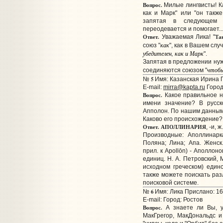
Вопрос.
Милые лингвисты! Ка
как и Марк" или "он такж
запятая в следующем п
переодевается и помогает...
Ответ.
Та
Уважаемая Лика! "
как
союз "
", как в Вашем слу
убедителен, как и Марк
".
Запятая в предложении нужн
чтоб
соединяются союзом "
5
№
Имя: Казанская Ирина П
E-mail:
mirra@kapta.ru
Город
Вопрос.
Какое правильное н
имени значение? В русск
Апполон. По нашим данным,
Каково его происхождение?
Ответ.
АПОЛЛИНАРИЯ
, -и, 
Производные: Аполлинарк
Поляна; Лина; Апа. Женск.
прил. к Apollōn) - Аполлон
единиц. Н. А. Петровский, М
исходном греческом) един
также можете поискать ра
поисковой системе.
6
№
Имя: Лика Прислано: 16
E-mail:
Город: Ростов
Вопрос.
А знаете ли Вы, у
МакГрегор, МакДональдс и