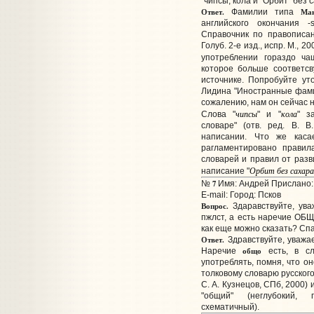
"чипсы, кола и "Орбит" без 
Ответ.
Ма
Фамилии типа
английского окончания -
Справочник по правописан
Голуб. 2-е изд., испр. М., 2
употреблении гораздо ч
которое больше соответс
источнике. Попробуйте уто
Лидина "Иностранные фамил
сожалению, нам он сейчас н
чипсы
кола
Слова "
" и "
" з
словаре" (отв. ред. В. В
написании. Что же каса
рагламентировано правил
словарей и правил от разв
Орбит без сахара
написание "
7
№
Имя: Андрей Прислано: 
E-mail:
Город: Псков
Вопрос.
Здаравствуйте, ува
пжлст, а есть наречие ОБ
как еще можно сказать? Сп
Ответ.
Здравствуйте, уважа
общо
Наречие
есть, в сл
употреблять, помня, что о
толковому словарю русского 
С. А. Кузнецов, СПб, 2000)
"общий" (неглубокий, 
схематичный).