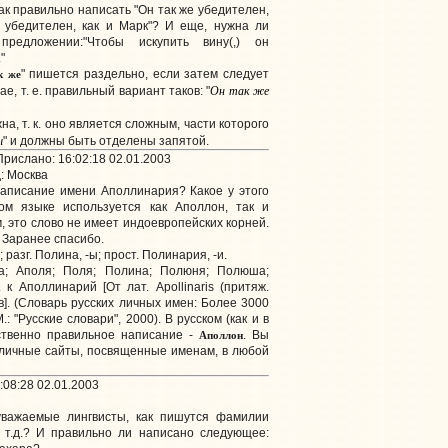
к правильно написать "Он так же убедителен,
е убедителен, как и Марк"? И еще, нужна ли
редложении:"Чтобы искупить вину(,) он
"
к же
" пишется раздельно, если затем следует
Он так же
чае, т. е. правильный вариант таков: "
а, т. к. оно является сложным, части которого
ы
" и должны быть отделены запятой.
рислано: 16:02:18 02.01.2003
: Москва
аписание имени Аполлинария? Какое у этого
ом языке используется как Аполлон, так и
 это слово не имеет индоевропейских корней.
 Заранее спасибо.
ж.; разг. Полина, -ы; прост. Полинария, -и.
а; Аполя; Поля; Полина; Полюня; Полюша;
 к Аполлинарий [От лат. Apollinaris (притяж.
ов]. (Словарь русских личных имен: Более 3000
.: "Русские словари", 2000). В русском (как и в
Аполлон
ственно правильное написание -
. Вы
зличные сайты, посвященные именам, в любой
:08:28 02.01.2003
важаемые лингвисты, как пишутся фамилии
 т.д.? И правильно ли написано следующее: