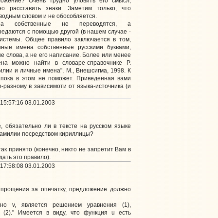
ожение? Очень трудно уловить его смысл,
о расставить знаки. Заметим только, что
водным словом и не обособляется.
на собственные не переводятся, а
ередаются с помощью другой (в нашем случае -
системы. Общее правило заключается в том,
нные имена собственные русскими буквами,
е слова, а не его написание. Более или менее
на можно найти в словаре-справочнике Р.
ии и личные имена", М., Внешсигма, 1998. К
 пока в этом не поможет. Приведенная вами
-разному в зависимоти от языка-источника (и
15:57:16 03.01.2003
, обязательно ли в тексте на русском языке
амилии посредством кириллицы?
так принято (конечно, никто не запретит Вам в
ать это правило).
17:58:08 03.01.2003
 прощения за опечатку, предложение должно
нно v, является решением уравнения (1),
 (2)." Имеется в виду, что функция u есть