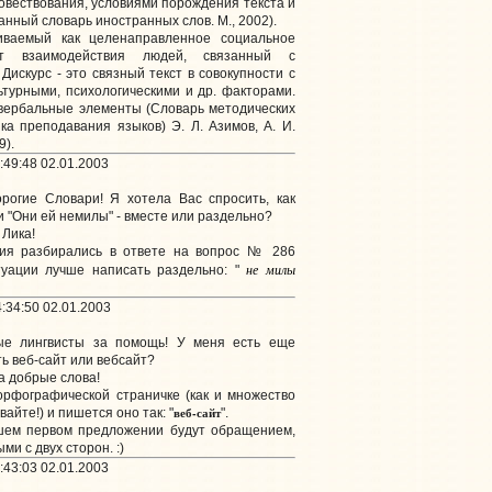
вествования, условиями порождения текста и
анный словарь иностранных слов. М., 2002).
иваемый как целенаправленное социальное
нт взаимодействия людей, связанный с
Дискурс - это связный текст в совокупности с
ьтурными, психологическими и др. факторами.
вербальные элементы (Словарь методических
ка преподавания языков) Э. Л. Азимов, А. И.
9).
:49:48 02.01.2003
огие Словари! Я хотела Вас спросить, как
 "Они ей немилы" - вместе или раздельно?
 Лика!
ия разбирались в ответе на вопрос № 286
не милы
туации лучше написать раздельно: "
:34:50 02.01.2003
е лингвисты за помощь! У меня есть еще
ть веб-сайт или вебсайт?
а добрые слова!
орфографической страничке (как и множество
веб-сайт
вайте!) и пишется оно так: "
".
ашем первом предложении будут обращением,
и с двух сторон. :)
:43:03 02.01.2003