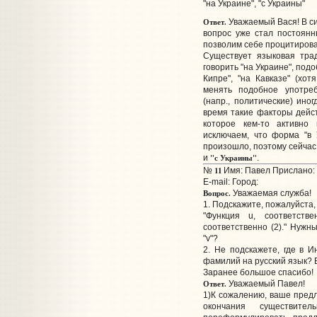
"на Украине", "с Украины"
Ответ.
Уважаемый Вася! В с
вопрос уже стал постоянн
позволим себе процитироват
Существует языковая тра
говорить "на Украине", подоб
Кипре", "на Кавказе" (хо
менять подобное употреб
(напр., политические) ино
время такие факторы дейст
которое кем-то активно
исключаем, что форма "в 
произошло, поэтому сейча
"с Украины"
и
.
11
№
Имя: Павел Прислано: 
E-mail:
Город:
Вопрос.
Уважаемая служба!
1. Подскажите, пожалуйста
"Функция u, соответств
соответственно (2)." Нужн
"v"?
2. Не подскажете, где в 
фамилий на русский язык? В
Заранее большое спасибо!
Ответ.
Уважаемый Павел!
1)К сожалению, ваше предл
окончания существит