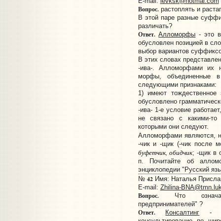
E-mail:
levksk@hotmai.com
Вопрос.
растоплять и раста
В этой паре разные суфф
различать?
Ответ.
Алломорфы
- это в
обусловлен позицией в сл
выбор вариантов суффиксо
В этих словах представлен
-ива-. Алломорфами их н
морфы, объединенные в
следующими признаками:
1) имеют тождественное 
обусловлено грамматическо
-ива- 1-е условие работает
не связано с какими-то
которыми они следуют.
Алломорфами являются, на
-чик и -щик (-чик после м
буфетчик, обидчик
; -щик в
п. Почитайте об алл
энциклопедии "Русский язы
42
№
Имя: Наталья Прислано
E-mail:
Zhilina-BNA@tmn.luko
Вопрос.
Что означает 
предпринимателей" ?
Ответ.
Консалтинг
- это
консультирование по шир