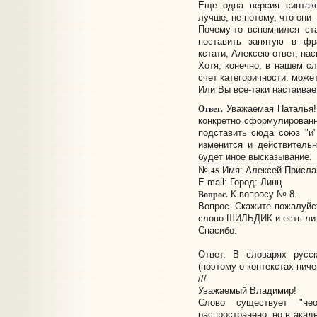
Еще одна версия синтакс
лучше, не потому, что они -
Почему-то вспомнился ст
поставить запятую в фра
кстати, Алексею ответ, нас
Хотя, конечно, в нашем сл
счет категоричности: может
Или Вы все-таки настаивае
Ответ.
Уважаемая Наталья!
конкретно сформулирован
подставить сюда союз "и"
изменится и действитель
будет иное высказывание.
45
№
Имя: Алексей Прислано
E-mail:
Город: Линц
Вопрос.
К вопросу № 8.
Вопрос. Скажите пожалуйст
слово ШИЛЬДИК и есть ли 
Спасибо.
Ответ. В словарях русс
(поэтому о контекстах ниче
///
Уважаемый Владимир!
Слово существует "не
распространено, но в акад