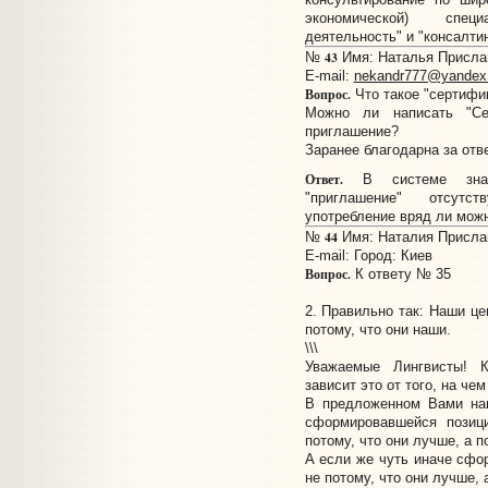
экономической) спец
деятельность" и "консалтинг
43
№
Имя: Наталья Прислано
E-mail:
nekandr777@yandex.
Вопрос.
Что такое "сертифи
Можно ли написать "Се
приглашение?
Заранее благодарна за отве
Ответ.
В системе знач
"приглашение" отсут
употребление вряд ли мож
44
№
Имя: Наталия Прислано
E-mail:
Город: Киев
Вопрос.
К ответу № 35
2. Правильно так: Наши це
потому, что они наши.
\\\
Уважаемые Лингвисты! 
зависит это от того, на че
В предложенном Вами нап
сформировавшейся позиц
потому, что они лучше, а по
А если же чуть иначе сфор
не потому, что они лучше, а