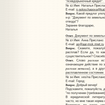
"псевдорыночный кредит".
12
№
Имя: Наталья Прислано
E-mail:
n.goloschapova@katr
Вопрос.
Какой предлог упот
н-р: "Документ по земельн
отвода"?
Заранее благодарю,
Наталья
Ответ.
Документ по земельн
13
№
Имя: Анна Прислано: 1
E-mail:
as@aar-msk.rinet.ru
Вопрос.
Скажите, пожалуй
расплав? Если да, то ка
существительное? Спасибо
расплав
Ответ.
Слово
ест
означающее действие по з
расплав металла
), а в др
расплавленном состоянии.
14
№
Имя: ves/na Прислано:
E-mail:
Город:
Вопрос.
Добрый вечер!
Подскажите, пожалуйста, д
"по получении (требования)
В юридической литерату
часто, но мне такая норма 
Возможно ли такое упо