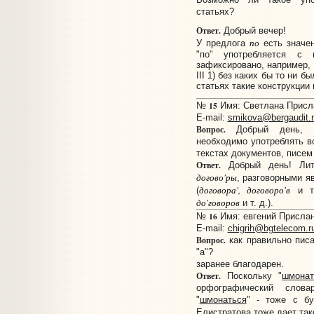
статьях?
Ответ.
Добрый вечер!
по
У предлога
есть значен
"по" употребляется с 
зафиксировано, например,
III 1) без каких бы то ни 
статьях такие конструкции
15
№
Имя: Светлана Прислан
E-mail:
smikova@bergaudit.
Вопрос.
Добрый день, по
необходимо употреблять в
текстах документов, писем 
Ответ.
Добрый день! Лите
догово'ры
, разговорными я
договора', договоро'в
(
и т.
до'говоров
и т. д.).
16
№
Имя: евгений Прислано
E-mail:
chigrih@bgtelecom.r
Вопрос.
как правильно писа
"а"?
заранее благодарен.
Ответ.
Поскольку "
шмонат
орфографический слова
"
шмонаться
" - тоже с бу
Елистратова тоже дает так