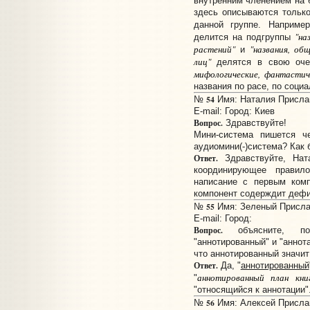
внутренним членением на б
здесь описываются только
данной группе. Например
"на
делится на подгруппы
растений"
"названия, об
и
лиц"
делятся в свою оче
мифологические, фантастич
названия по расе, по социа
54
№
Имя: Наталия Прислано
E-mail:
Город: Киев
Вопрос.
Здравствуйте!
Мини-система пишется ч
аудиомини(-)система? Как 
Ответ.
Здравствуйте, Нат
координирующее правил
написание с первым комп
компонент содерждит дефи
55
№
Имя: Зеленый Прислан
E-mail:
Город:
Вопрос.
объясните, пож
"аннотированный" и "аннот
что аннотированный значи
Ответ.
Да, "
аннотированный
аннотированный план кни
"
"относящийся к аннотации"
56
№
Имя: Алексей Прислано