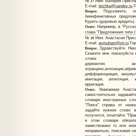
27
№
Имя: Валерия Прислан
E-mail:
leichka@yandex.ru
Г
Вопрос.
Подскажите, по
биинфинитивных предложе
Курить-здоровью вредить).
Ответ.
Например, в "Русской
С
глава "Предложения типа
28
№
Имя: Анастасия Присла
E-mail:
avmuham@str.ru
Гор
Вопрос.
Здравствуйте. Ника
Скажите мне пожалуйста 
слова:
дермантин, аксе
атракцион,аппозиция
дифференциация, аккумул
имитация, аппеляция, к
ирригация.
Ответ.
Уважаемая Анаста
самостоятельно: задавайте
словаре иностранных сл
"Поиск" справа от назв
задайте нужное слово в
получится, почитайте "Пра
в этом словаре обязате
заимствовано то или ино
неправильно, поисковая си
дерматин, ат