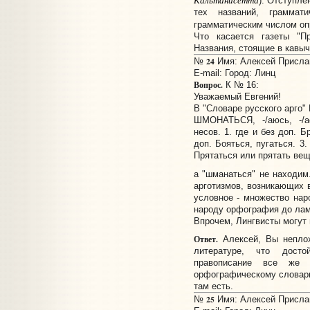
). Отступле
тех названий, граммат
грамматическим числом оп
Что касается газеты "П
Названия, стоящие в кавыч
24
№
Имя: Алексей Прислано
E-mail:
Город: Линц
Вопрос.
К № 16:
Уважаемый Евгений!
В "Словаре русского арго"
ШМОНАТЬСЯ, -/аюсь, -/а
несов. 1. где и без доп. Б
доп. Бояться, пугаться. 3.
Прятаться или прятать вещ
а "шманаться" не находим
арготизмов, возникающих 
условное - множество нар
народу орфография до лам
Впрочем, Лингвисты могут 
Ответ.
Алексей, Вы неплох
литературе, что досто
правописание все же 
орфографическому словарю,
там есть.
25
№
Имя: Алексей Прислано