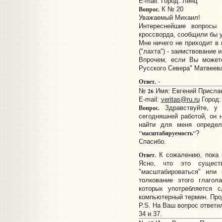
E-mail:
Город: Линц
Вопрос.
К № 20
Уважаемый Михаил!
Интереснейшие вопросы
кроссворда, сообщили бы уж
Мне ничего не приходит в 
("лахта") - заимствование 
Впрочем, если Вы можете
Русского Севера" Матвеева
Ответ.
-
26
№
Имя: Евгений Прислано
E-mail:
veritas@ru.ru
Город:
Вопрос.
Здравствуйте, у 
сегодняшней работой, он 
найти для меня определ
"масштабируемость"
?
Спасибо.
Ответ.
К сожалению, пока н
Ясно, что это существ
"масштабироваться" или
толкование этого глагол
которых употребляется с
компьютерный термин. Про
P.S. На Ваш вопрос ответи
34 и 37.