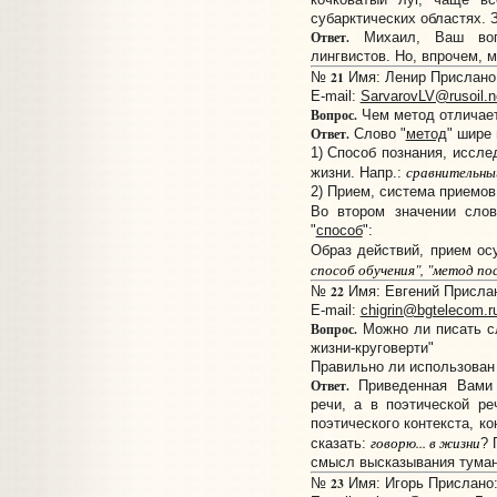
субарктических областях. 
Ответ.
Михаил, Ваш вопр
лингвистов. Но, впрочем, 
21
№
Имя: Ленир Прислано: 
E-mail:
SarvarovLV@rusoil.n
Вопрос.
Чем метод отличает
Ответ.
Слово "
метод
" шире 
1) Способ познания, иссл
сравнительны
жизни. Напр.:
2) Прием, система приемов 
Во втором значении слов
"
способ
":
Образ действий, прием осу
способ обучения", "метод по
22
№
Имя: Евгений Прислано
E-mail:
chigrin@bgtelecom.r
Вопрос.
Можно ли писать сл
жизни-круговерти"
Правильно ли использован 
Ответ.
Приведенная Вами ф
речи, а в поэтической р
поэтического контекста, ко
говорю... в жизни
сказать:
? 
смысл высказывания туман
23
№
Имя: Игорь Прислано: 