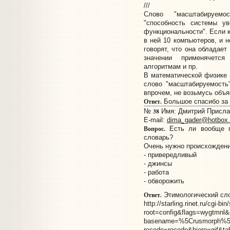
///
Слово "масштабируемо
"способность системы у
функциональности". Если к
в ней 10 компьютеров, и н
говорят, что она обладае
значении применячетс
алгоритмам и пр.
В математической физике 
слово "масштабируемость"
впрочем, не возьмусь объя
Ответ.
Большое спасибо за 
38
№
Имя: Дмитрий Прислан
E-mail:
dima_gader@hotbox.
Вопрос.
Есть ли вообще гд
словарь?
Очень нужно происхождени
- привередливый
- джинсы
- работа
- обворожить
Ответ.
Этимологический сло
http://starling.rinet.ru/cgi-b
root=config&flags=wygtmnl
basename=%5Crusmorph%
recode=recode&hiero=gif&ta