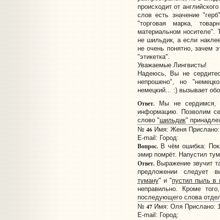
происходит от английского 
слов есть значение "герб
"торговая марка, това
материальном носителе". Т
не шильдик, а если накле
не очень понятно, зачем э
"этикетка".
Уважаемые Лингвисты!
Надеюсь, Вы не сердитес
непрошено", но "немецк
немецкий... :) вызывает о
Ответ.
Мы не сердимся, А
информацию. Позволим се
слово "
шильдик
" принадле
46
№
Имя: Женя Прислано: 
E-mail:
Город:
Вопрос.
В чём ошибка: Пока
эмир помрёт. Напустил тума
Ответ.
Выражение звучит т
предложении следует в
туману
" и "
пустил пыль в 
неправильно. Кроме того
последующего слова отдел
47
№
Имя: Оля Прислано: 18
E-mail:
Город: