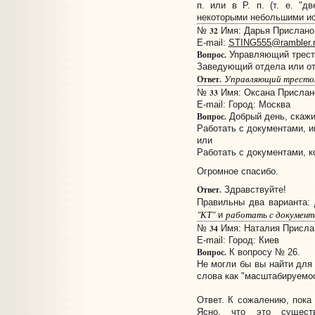
п. или в Р. п. (т. е. "д
некоторыми небольшими и
32
№
Имя: Дарья Прислано: 
E-mail:
STING555@rambler.
Вопрос.
Управляющий трест
Заведующий отдела или о
Управляющий трестом
Ответ.
33
№
Имя: Оксана Прислано:
E-mail:
Город: Москва
Вопрос.
Добрый день, скажит
Работать с документами, 
или
Работать с документами, к
Огромное спасибо.
Ответ.
Здравствуйте!
Правильны два варианта:
"КТ"
работать с документ
и
34
№
Имя: Наталия Прислано
E-mail:
Город: Киев
Вопрос.
К вопросу № 26.
Не могли бы вы найти для
слова как "масштабируемо
Ответ. К сожалению, пока 
Ясно, что это существ