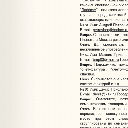
"
Консалтинг
" - консульт
какой-л. специальной облас
"
Лоббизм
" - политика давл
группа представителе
оказывающих влияние на г
51
№
Имя: Андрей Петрошен
E-mail:
petroshen@hotbox.r
Вопрос.
Склоняется ли сло
Плавать в Москва-реке или
Ответ.
Да, склоняется, 
несклоняемое употреблени
52
№
Имя: Максим Прислано:
E-mail:
bmp03@mail.ru
Горо
Вопрос.
Подскажите, пожал
"
счет-фактура
": "счетом-
спасибо.
Ответ.
Склоняются обе части
счетом-фактурой и т.д.
53
№
Имя: Денис Прислано: 
E-mail:
denis@kak.ru
Город:
Вопрос.
Объясните, пожа
семантическим словарями.
Ответ.
В толковом слова
порядке, вся совокупнос
месте при этом слов
сгруппированы по семант