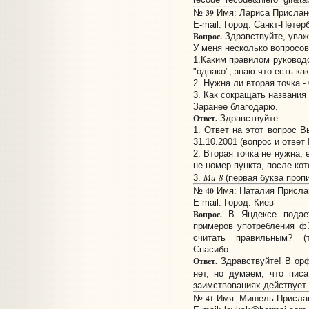
39
№
Имя: Лариса Прислано:
E-mail:
Город: Санкт-Петер
Вопрос.
Здравствуйте, уваж
У меня несколько вопросов
1.Каким правилом руковод
"однако", знаю что есть ка
2. Нужна ли вторая точка - 
3. Как сокращать названия
Заранее благодарю.
Ответ.
Здравствуйте.
1. Ответ на этот вопрос В
31.10.2001 (вопрос и ответ
2. Вторая точка не нужна,
не номер пункта, после кот
Ми-8
3.
(первая буква пропи
40
№
Имя: Наталия Прислано
E-mail:
Город: Киев
Вопрос.
В Яндексе подает
примеров употребления ф
считать правильным? (
Спасибо.
Ответ.
Здравствуйте! В орф
нет, но думаем, что пис
заимствованиях действует 
41
№
Имя: Мишель Прислано