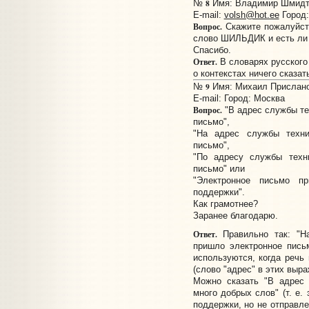
8
№
Имя: Владимир Шмидт П
E-mail:
volsh@hot.ee
Город:
Вопрос.
Скажите пожалуйста
слово ШИЛЬДИК и есть ли 
Спасибо.
Ответ.
В словарях русского
о контекстах ничего сказат
9
№
Имя: Михаил Прислано:
E-mail:
Город: Москва
Вопрос.
"В адрес службы те
письмо",
"На адрес службы техни
письмо",
"По адресу службы техн
письмо" или
"Электронное письмо п
поддержки".
Как грамотнее?
Заранее благодарю.
Ответ.
Правильно так: "Н
пришло электронное пись
используются, когда речь
(слово "адрес" в этих выр
Можно сказать "В адрес 
много добрых слов" (т. е.
поддержки, но не отправле