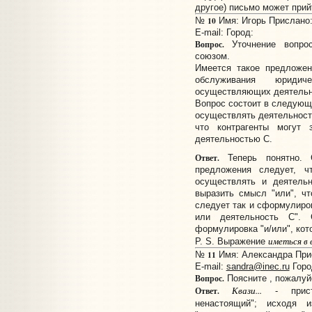
другое) письмо может прий
10
№
Имя: Игорь Прислано: 
E-mail:
Город:
Вопрос.
Уточнение вопрос
союзом.
Имеется такое предложен
обслуживания юриди
осуществляющих деятельно
Вопрос состоит в следующ
осуществлять деятельность
что контрагенты могут
деятельностью С.
Ответ.
Теперь понятно. С
предложения следует, ч
осуществлять и деятель
выразить смысл "или", чт
следует так и сформулиро
или деятельность С". 
формулировка "и/или", кот
иметься в 
P. S. Выражение
11
№
Имя: Александра Прис
E-mail:
sandra@inec.ru
Горо
Вопрос.
Поясните , пожалуй
Квази...
Ответ.
- приста
ненастоящий"; исходя