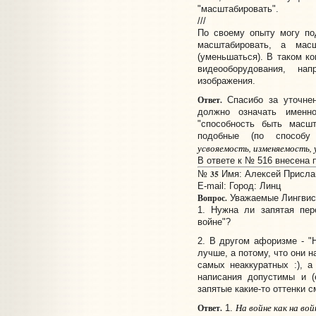
"масштабировать".
///
По своему опыту могу под
масштабировать, а масш
(уменьшаться). В таком ко
видеооборудования, на
изображения.
Ответ.
Спасибо за уточнен
должно означать именно
"способность быть масш
подобные (по способу 
усвояемость, изменяемость,
В ответе к № 516 внесена 
35
№
Имя: Алексей Прислано
E-mail:
Город: Линц
Вопрос.
Уважаемые Лингвис
1. Нужна ли запятая пер
войне"?
2. В другом афоризме - "
лучше, а потому, что они н
самых неаккуратных :), а
написания допустимы и (
запятые какие-то оттенки 
На войне как на вой
Ответ.
1.