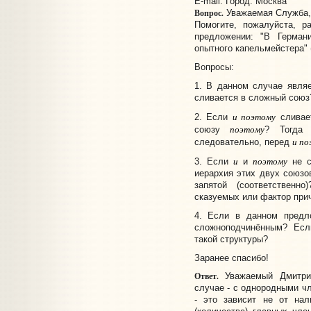
E-mail:
Город: Москва
Вопрос.
Уважаемая Служба,
Помогите, пожалуйста, р
предложении: "В Герман
опытного капельмейстера" 
Вопросы:
1. В данном случае явля
сливается в сложный союз
и поэтому
2. Если
сливае
поэтому
союзу
? Тогда
и по
следовательно, перед
и
поэтому
3. Если
и
не с
иерархия этих двух союзов
запятой (соответственн
сказуемых или фактор при
4. Если в данном пред
сложноподчинённым? Есл
такой структуры?
Заранее спасибо!
Ответ.
Уважаемый Дмитрий
случае - с однородными ч
- это зависит не от нал