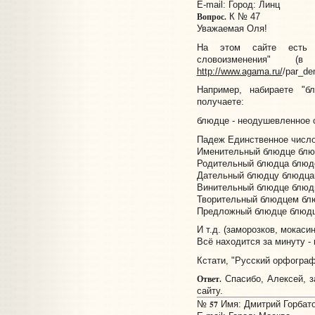
E-mail:
Город: Линц
Вопрос.
К № 47
Уважаемая Оля!
На этом сайте есть 
словоизменения" (в
http://www.agama.ru/
/par_d
Например, набираете "б
получаете:
блюдце - неодушевленное 
Падеж Единственное числ
Именительный блюдце блю
Родительный блюдца блюд
Дательный блюдцу блюдц
Винительный блюдце блюд
Творительный блюдцем бл
Предложный блюдце блюд
И т.д. (заморозков, мокаси
Всё находится за минуту -
Кстати, "Русский орфограф
Ответ.
Спасибо, Алексей, з
сайту.
57
№
Имя: Дмитрий Горбатов