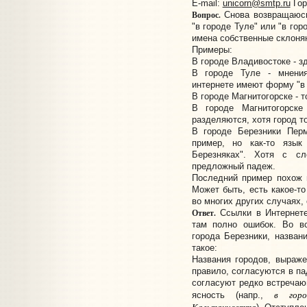
E-mail:
unicorn@smtp.ru
Гор
Вопрос.
Снова возвращаюсь 
"в городе Туле" или "в гор
имена собственные склоня
Примеры:
В городе Владивостоке - зд
В городе Туле - мнени
интернете имеют форму "в 
В городе Магнитогорске - т
В городе Магнитогорске
разделяются, хотя город то
В городе Березники Пер
пример, но как-то язык
Березняках". Хотя с сло
предложный падеж.
Последний пример похож н
Может быть, есть какое-то
во многих других случаях, 
Ответ.
Ссылки в Интернете
там полно ошибок. Во в
города Березники, назван
такое:
Названия городов, выраж
правило, согласуются в п
согласуют редко встречаю
в горо
ясность (напр.,
Кальтанисетта