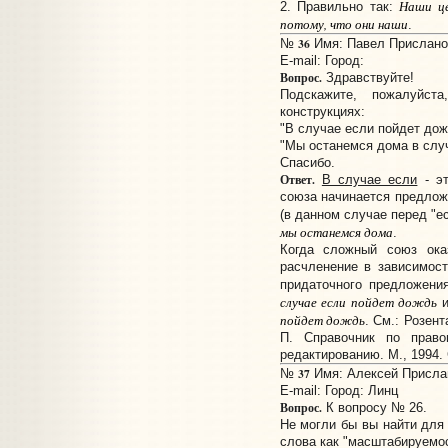
Наши це
2. Правильно так:
потому, что они наши
.
36
№
Имя: Павел Прислано: 
E-mail:
Город:
Вопрос.
Здравствуйте!
Подскажите, пожалуйс
конструкциях:
"В случае если пойдет дож
"Мы останемся дома в слу
Спасибо.
Ответ.
В случае если
- эт
союза начинается предложе
(в данном случае перед "е
мы останемся дома
.
Когда сложный союз ока
расчленение в зависимост
придаточного предложени
случае если пойдет дождь
и
пойдет дождь
. См.: Розент
П. Справочник по право
редактированию. М., 1994. 
37
№
Имя: Алексей Прислано
E-mail:
Город: Линц
Вопрос.
К вопросу № 26.
Не могли бы вы найти для
слова как "масштабируемо