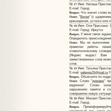
17
№
Имя: Наташа Прислано
E-mail:
Город:
Вопрос.
Что значит слово в
Ответ.
"
Вития
" (с ударением
красноречия, устного или 
18
№
Имя: Оля Прислано: 19
E-mail:
Город: Иркутск
Вопрос.
У меня такое задан
Определить происхождение
Ответ.
Мы не выполняем д
правилах работы наше
этимологическому словар
(Яндекс выдаст Вам а
заимствованных слов можн
слов.
19
№
Имя: Татьяна Прислано
E-mail:
galereja76@mail.ru
Г
Вопрос.
Объясните по подро
Ответ.
Слово "
дежавю
" пр
виденное". Слово озн
нарушениях памяти и с
совершенно новую ситуаци
20
№
Имя: Михаил Прислано
E-mail:
Город:
Вопрос.
Проинформируйте
кочковатый луг, чаще в