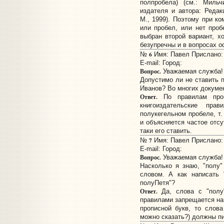
полпробела) (см.: Миль
издателя и автора: Редак
М., 1999). Поэтому при к
или пробел, или нет про
выбран второй вариант, х
безупречны и в вопросах о
6
№
Имя: Павел Прислано: 1
E-mail:
Город:
Вопрос.
Уважаемая служба!
Допустимо ли не ставить 
Иванов? Во многих докумен
Ответ.
По правилам проб
книгоиздательские пр
полукегельном пробеле, т.
и объясняется частое отсу
таки его ставить.
7
№
Имя: Павел Прислано: 1
E-mail:
Город:
Вопрос.
Уважаемая служба!
Насколько я знаю, "полу
словом. А как написать 
полуПетя"?
Ответ.
Да, слова с "полу"
правилами запрещается на
прописной букв, то слова
можно сказать?) должны п