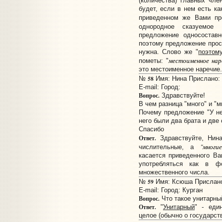
(количества) главных чл
будет, если в нем есть к
приведенном же Вами пр
однородное сказуемое 
предложение односоставн
поэтому предложение прост
нужна. Слово же "
поэтом
местоименное нар
пометы: "
это местоименное наречие.
58
№
Имя: Нина Прислано: 0
E-mail:
Город:
Вопрос.
Здравствуйте!
В чем разница "много" и "м
Почему предложение "У не
него были два брата и две 
Спасибо
Ответ.
Здравствуйте, Нин
"многи
числительные, а
касается приведенного В
употребляться как в ф
множественного числа.
59
№
Имя: Ксюша Прислано:
E-mail:
Город: Курган
Вопрос.
Что такое унитарны
Ответ.
"
Унитарный
" - еди
целое (обычно о государств