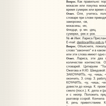
Вопрос.
Как правильно: пор
мокасин или покупка мок
время сумерек или время 
Ответ.
Оля, учитесь поль
словаре при слове привод
заморозки, -ов,
мокасины, -ин,
блюдце, -р. мн. -дец,
сумерки, -рек и -рок.
48
№
Имя: Лариса Прислано:
E-mail:
danilova@kv-spb.ru
Г
Вопрос.
Объясните, пожалу
слово "закончил" и в каком
или эти слова имеют одно 
Ответ.
Лариса, эти два г
количестве контекстов.
словарей. Цитируем "То
Ожегова и Н.Ю. Шведовой:
ЗАКО'НЧИТЬ, -чу, -чишь; -ч
окончить. З. спор. З. работу
КО'НЧИТЬ, -чу, -чишь; -че
довести до конца. К. проек
смело (посл.). К. дела и (р
и с неопр. Положить пред
разговор ссорой. Кончила 
К. речь приветствием. К