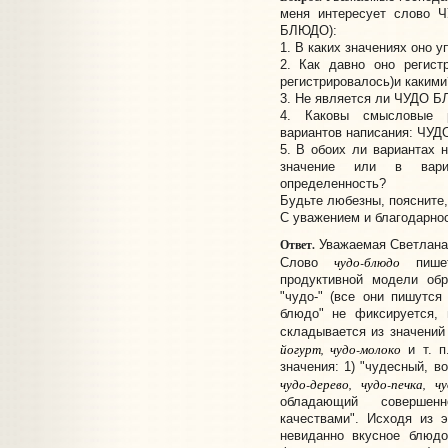
меня интересует слово 
БЛЮДО):
1. В каких значениях оно у
2. Как давно оно регист
регистрировалось)и какими
3. Не является ли ЧУДО 
4. Каковы смысловые р
вариантов написания: Ч
5. В обоих ли вариантах 
значение или в вари
определенность?
Будьте любезны, поясните,
С уважением и благодарно
Ответ.
Уважаемая Светлана
чудо-блюдо
Слово
пишет
продуктивной модели об
"чудо-" (все они пишутся
блюдо" не фиксируется, 
складывается из значений
йогурт, чудо-молоко
и т. п
значения: 1) "чудесный, 
чудо-дерево, чудо-печка, ч
обладающий совершенн
качествами". Исходя из 
невиданно вкусное блюдо