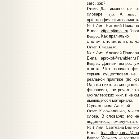
загс, зэк?
Ответ.
Да, именно так он
вуз.
загс
словаре:
А
,
орфографических вариант
2
№
Имя: Виталий Прислано
E-mail:
vitpetr@mail.ru
Город
Вопрос.
Как прапильно
стелаж, стилаж или стелл
Стеллаж.
Ответ.
3
№
Имя: Алексей Прислано
E-mail:
aprokof@rambler.ru
Г
Вопрос.
Данный вопрос уже
ответа. Что означает фи
термин существовал не 
реальной практике (по кр
Однако никто из специалис
финансист, встречал эт
бухгалтерских книг, и не с
имеющегося материала.
С уважением. Алексей.
Ответ.
К сожалению, мы то
слова. В словарях его не
поделитесь, пожалуйста, с
4
№
Имя: Светлана Беликов
E-mail:
teacoffeejournal@mai
Вопрос.
Уважаемые господа