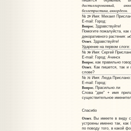
пишется
дистиллированный, акк
беллетристика, аккордеон
.
29
№
Имя: Михаил Прислано
E-mail:
Город:
Вопрос.
Здравствуйте!
Помогите пожалуйста, как 
м
декоративного растения:
Ответ.
Здравствуйте!
Ударение на первом слоге
30
№
Имя: Сергей Прислано:
E-mail:
Город: Ачинск
Вопрос.
как правильно гово
Ответ.
Как пишется, так и 
слове?
31
№
Имя: Люда Прислано: 
E-mail:
Город:
Вопрос.
Прасильно ли
Слова "две" + имя прил
существительное именител
Спасибо
Ответ.
Вы имеете в виду с
устроены именно так, как
по поводу того, в какой ф