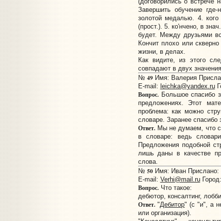
(договорились о встрече на
Завершить обучение где-н
золотой медалью. 4. кого 
(прост.). 5. ко'нчено, в зн
будет. Между друзьями вс
Кончит плохо или скверно 
жизни, в делах.
Как видите, из этого сле
совпадают в двух значения
49
№
Имя: Валерия Прислан
E-mail:
leichka@yandex.ru
Г
Вопрос.
Большое спасибо з
предложениях. Этот мат
проблема: как можно стру
словаре. Заранее спасибо 
Ответ.
Мы не думаем, что с
в словаре: ведь словар
Предложения подобной стр
лишь даны в качестве пр
слова.
50
№
Имя: Иван Прислано: 2
E-mail:
Verhi@mail.ru
Город:
Вопрос.
Что такое:
дебютор, консалтинг, лобб
Ответ.
"
Дебитор
" (с "и", а
или организация).