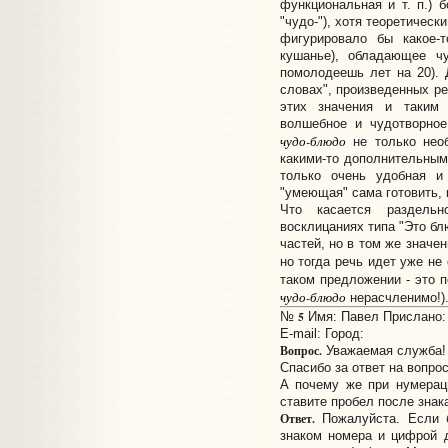
функциональная и т. п.) 
"чудо-"), хотя теоретическ
фигурировало бы какое-
кушанье), обладающее ч
помолодеешь лет на 20). 
словах", произведенных р
этих значения и таким
волшебное и чудотворное
чудо-блюдо
не только нео
какими-то дополнительны
только очень удобная и
"умеющая" сама готовить, 
Что касается раздель
восклицаниях типа "Это блю
частей, но в том же значен
но тогда речь идет уже не
таком предложении - это
чудо-блюдо
нерасчленимо!)
5
№
Имя: Павел Прислано: 1
E-mail:
Город:
Вопрос.
Уважаемая служба!
Спасибо за ответ на вопрос
А почему же при нумерац
ставите пробел после знак
Ответ.
Пожалуйста. Если 
знаком номера и цифрой д