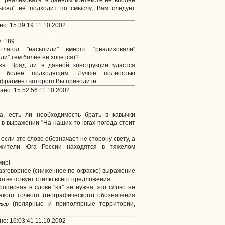
 "реализовать" в данном контексте не вполне
мысел" не подходит по смыслу, Вам следует
о: 15:39:19 11.10.2002
№ 189.
лагол "насытили" вместо "реализовали"
ли" тем более не хочется)?
я. Вряд ли в данной конструкции удастся
то более подходящим. Лучше полностью
фрагмент которого Вы приводите.
но: 15:52:56 11.10.2002
та, есть ли необходимость брать в кавычки
 в выражении "На наших-то югах погода стоит
 если это слово обозначает не сторону свету, а
жители Юга России находятся в тяжелом
мир!
Разговорное (сниженное по окраске) выражение
оответствует стилю всего предложения.
рописная в слове "
юг
" не нужна; это слово не
акого точного (географического) обозначения
вер
(полярные и приполярные территории,
о: 16:03:41 11.10.2002