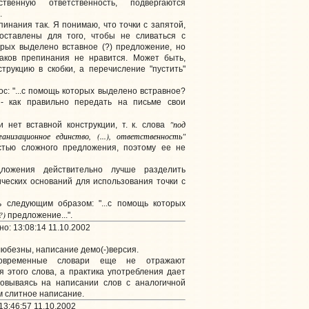
твенную ответственность, подвергаются
.
пинания так. Я понимаю, что точки с запятой,
оставлены для того, чтобы не сливаться с
рых выделено вставное (?) предложение, но
наков препинания не нравится. Может быть,
трукцию в скобки, а перечисление "пустить"
ос: "...с помощь которых выделено встравное?
" - как правильно передать на письме свои
"под
нет вставной конструкции, т. к. слова
изационное единство, (...), ответственность"
стью сложного предложения, поэтому ее не
ложения действительно лучше разделить
ксических оснований для использования точки с
 следующим образом: "...с помощь которых
?)
предложение...".
о: 13:08:14 11.10.2002
юбезны, написание демо(-)версия.
временные словари еще не отражают
 этого слова, а практика употребления дает
новываясь на написании слов с аналогичной
м слитное написание.
3:46:57 11.10.2002