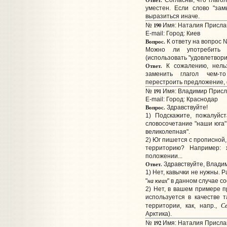
Ответ.
Согласны, что глагол
уместен. Если слово "за
выразиться иначе.
190
№
Имя: Наталия Прислан
E-mail:
Город: Киев
Вопрос.
К ответу на вопрос 
Можно ли употребить г
(использовать "удовлетвори
Ответ.
К сожалению, нельз
заменить глагол чем-
перестроить предложение, 
191
№
Имя: Владимир Присла
E-mail:
Город: Краснодар
Вопрос.
Здравствуйте!
1) Подскажите, пожалуйс
словосочетание "наши юга"
великолепная".
2) Юг пишется с прописной,
территорию? Например: 
положении...
Ответ.
Здравствуйте, Влади
1) Нет, кавычки не нужны. 
на югах
"
" в данном случае с
2) Нет, в вашем примере п
используется в качестве т
Се
территории, как, напр.,
Арктика).
192
№
Имя: Наталия Прислан