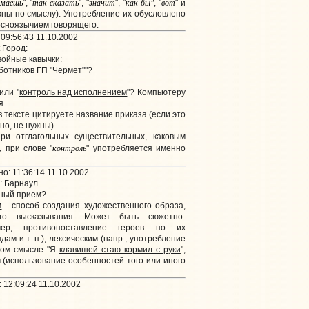
имаешь
так сказать
значит
как бы"
вот
", "
", "
", "
, "
" и
 нужны по смыслу). Употребление их обусловлено
осноязычием говорящего.
09:56:43 11.10.2002
Город:
ойные кавычки:
ботников ГП "Чермет""?
 или "
контроль над исполнением
"? Компьютеру
я.
 в тексте цитируете название приказа (если это
чно, не нужны).
ри отглагольных существительных, каковым
контроль
", при слове "
" употребляется именно
: 11:36:14 11.10.2002
: Барнаул
рный прием?
м
- способ создания художественного образа,
ого высказывания. Может быть сюжетно-
мер, противопоставление героев по их
ам и т. п.), лексическим (напр., употребление
ном смысле "Я
клавишей стаю кормил с руки
",
м (использование особенностей того или иного
12:09:24 11.10.2002