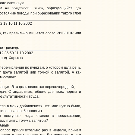
ого слоя льда.
на поверхности земли
при
ьда
, образующийся
состояние погоды при образовании такого слоя
2:18:10 11.10.2002
, как правильно пишется слово РИЕЛТОР или
риелтор
е -
.
2:36:59 11.10.2002
род: Харьков
перечисления по пунктам, о котором шла речь,
 друга запятой или точкой с запятой. А как
м случае:
я:
жащих. Эта цель является первоочередной;
адач. Стандартные, общие для всех нормы и
езультативности труда;
.
ысла в моих добавлениях нет, мне нужно было,
деленные особенности.)
я поступаю, когда ставлю в предложении,
 пункту, точку с запятой?
обным.
вопрос приблизительно раз в неделю, причем