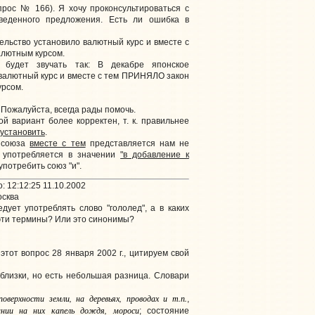
прос № 166). Я хочу проконсультироваться с
веденного предложения. Есть ли ошибка в
ельство установило валютный курс и вместе с
алютным курсом.
 будет звучать так: В декабре японское
валютный курс и вместе с тем ПРИНЯЛО закон
урсом.
 Пожалуйста, всегда рады помочь.
й вариант более корректен, т. к. правильнее
установить
.
е союза
вместе с тем
представляется нам не
н употребляется в значении
"в добавление к
употребить союз "и".
 12:12:25 11.10.2002
осква
дует употреблять слово "гололед", а в каких
 эти термины? Или это синонимы?
тот вопрос 28 января 2002 г., цитируем свой
 близки, но есть небольшая разница. Словари
поверхности земли, на деревьях, проводах и т.п.
,
ании на них капель дождя, мороси
; состояние