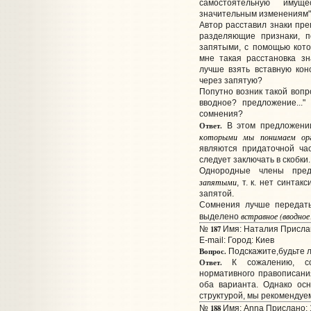
самостоятельную имущес
значительным изменениям"
Автор расставил знаки пре
разделяющие признаки, п
запятыми, с помощью кото
мне такая расстановка з
лучше взять вставную конс
через запятую?
Попутно возник такой вопр
вводное? предложение...
сомнения?
Ответ.
В этом предложении 
которыми мы понимаем орган
являются придаточной ча
следует заключать в скобки.
Однородные члены пред
запятыми
, т. к. нет синта
запятой.
Сомнения лучше передать
встравное (вводное
выделено
187
№
Имя: Наталия Прислан
E-mail:
Город: Киев
Вопрос.
Подскажите,будьте л
Ответ.
К сожалению, со
нормативного правописания
оба варианта. Однако ос
структурой, мы рекомендуе
188
№
Имя: Anna Прислано: 1