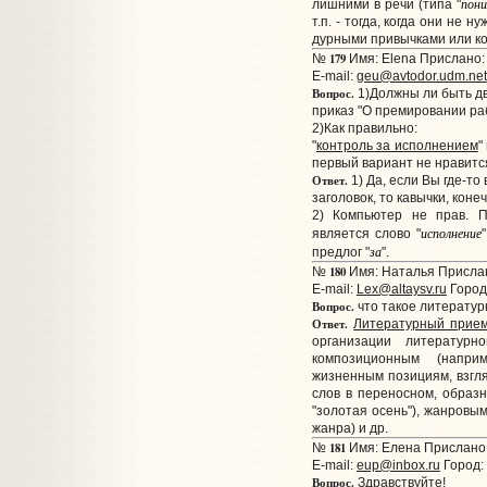
пон
лишними в речи (типа "
т.п. - тогда, когда они не
дурными привычками или к
179
№
Имя: Elena Прислано: 
E-mail:
geu@avtodor.udm.net
Вопрос.
1)Должны ли быть дв
приказ "О премировании ра
2)Как правильно:
"
контроль за исполнением
"
первый вариант не нравитс
Ответ.
1) Да, если Вы где-то
заголовок, то кавычки, коне
2) Компьютер не прав. П
исполнение
является слово "
за
предлог "
".
180
№
Имя: Наталья Прислано
E-mail:
Lex@altaysv.ru
Город
Вопрос.
что такое литерату
Ответ.
Литературный прие
организации литературн
композиционным (напри
жизненным позициям, взгляд
слов в переносном, образ
"золотая осень"), жанровы
жанра) и др.
181
№
Имя: Елена Прислано: 
E-mail:
eup@inbox.ru
Город:
Вопрос.
Здравствуйте!