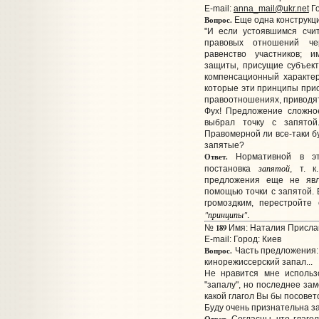
E-mail:
anna_mail@ukr.net
Го
Вопрос.
Еще одна конструкци
"И если устоявшимся счит
правовых отношений че
равенство участников; и
защиты, присущие субъек
компенсационный характер
которые эти принципы прио
правоотношениях, приводят
Фух! Предложение сложное
выбрал точку с запятой
Правомерной ли все-таки бу
запятые?
Ответ.
Нормативной в эт
запятой
постановка
, т. 
предложения еще не явл
помощью точки с запятой.
громоздким, перестройте
"принципы"
.
189
№
Имя: Наталия Прислан
E-mail:
Город: Киев
Вопрос.
Часть предложения: 
кинорежиссерский запал...
Не нравится мне использ
"запалу", но последнее зам
какой глагол Вы бы посовет
Буду очень признательна за