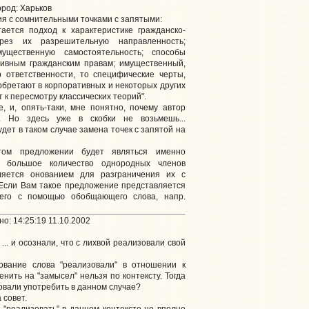
род: Харьков
я с сомнительными точками с запятыми:
ается подход к характеристике гражданско-
рез их разрешительную направленность;
мущественную самостоятельность; способы
тивным гражданским правам; имущественный,
 ответственности, то специфические черты,
бретают в корпоративных и некоторых других
 к пересмотру классических теорий".
, и, опять-таки, мне понятно, почему автор
. Но здесь уже в скобки не возьмешь...
дет в таком случае замена точек с запятой на
ом предложении будет являться именно
к. большое количество однородных членов
яется онованием для разграничения их с
 Если Вам такое предложение представляется
 его с помощью обобщающего слова, напр.
о: 14:25:19 11.10.2002
... и осознали, что с лихвой реализовали свой
ование слова "реализовали" в отношении к
енить на "замысел" нельзя по контексту. Тогда
овали употребить в данном случае?
 совет.