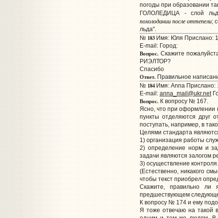
погоды при образовании так
ГОЛОЛЕДИЦА - слой л
похолодании после оттепели
; 
льда".
183
№
Имя: Юля Прислано: 1
E-mail:
Город:
Вопрос.
Скажите пожалуйста
РИЭЛТОР?
Спасибо
Ответ.
Правильное написани
184
№
Имя: Anna Прислано: 1
E-mail:
anna_mail@ukr.net
Го
Вопрос.
К вопросу № 167.
Ясно, что при оформлении 
пункты отделяются друг от
поступать, например, в тако
Целями стандарта являютс
1) организация работы слу
2) определение норм и з
задачи являются залогом р
3) осуществление контроля
(Естественно, никакого см
чтобы текст приобрел опре
Скажите, правильно ли 
предшествующем следующему
К вопросу № 174 и ему под
Я тоже отвечаю на такой 