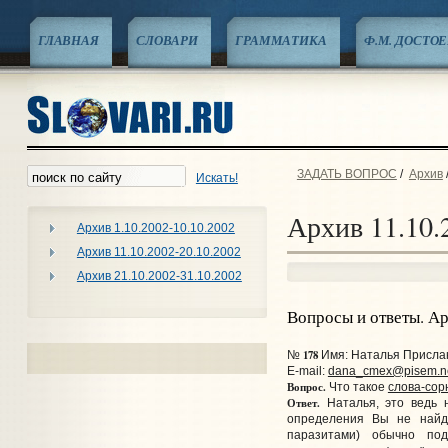
ГЛАВНАЯ
СЛОВАРИ
ГРАММАТИКА
Ф.М. ДОСТО
ЗАДАТЬ ВОПРОС
/
Архив
Искать!
Архив 11.10.
Архив 1.10.2002-10.10.2002
Архив 11.10.2002-20.10.2002
Архив 21.10.2002-31.10.2002
Вопросы и ответы. А
178
№
Имя: Наталья Прислано
E-mail:
dana_cmex@pisem.n
Вопрос.
Что такое
слова-сор
Ответ.
Наталья, это ведь н
определения Вы не найде
паразитами) обычно под