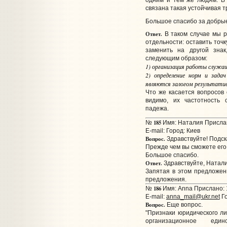
одним и тем же людям. В 
связана такая устойчивая 
Большое спасибо за добрые 
Ответ.
В таком случае мы р
отдельности: оставить точк
заменить на другой знак
следующим образом:
1) организация работы служащ
2) определение норм и зада
являются залогом результати
Что же касается вопросов 
видимо, их частотность 
падежа.
185
№
Имя: Наталия Прислан
E-mail:
Город: Киев
Вопрос.
Здравствуйте! Подск
Прежде чем вы сможете его 
Большое спасибо.
Ответ.
Здравствуйте, Натали
Запятая в этом предложени
предложения.
186
№
Имя: Anna Прислано: 1
E-mail:
anna_mail@ukr.net
Го
Вопрос.
Еще вопрос.
"Признаки юридического л
организационное един