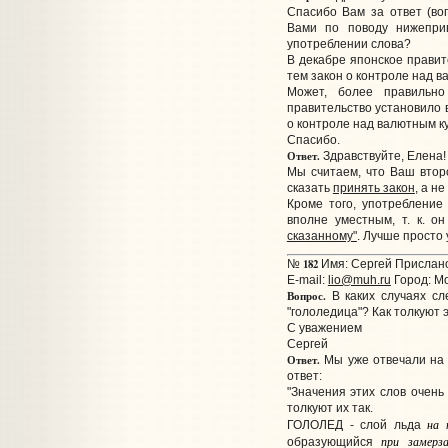
Спасибо Вам за ответ (во
Вами по поводу нижепри
употреблении слова?
В декабре японское правит
тем закон о контроле над в
Может, более правильно
правительство установило 
о контроле над валютным к
Спасибо.
Ответ.
Здравствуйте, Елена!
Мы считаем, что Ваш второ
сказать
принять закон
, а не
Кроме того, употреблени
вполне уместным, т. к. о
сказанному"
. Лучше просто 
182
№
Имя: Сергей Прислано:
E-mail:
lio@muh.ru
Город: М
Вопрос.
В каких случаях сле
"гололедица"? Как толкуют
С уважением
Сергей
Ответ.
Мы уже отвечали на э
ответ:
"Значения этих слов очень
толкуют их так.
на 
ГОЛОЛЕД - слой льда
при замерз
образующийся