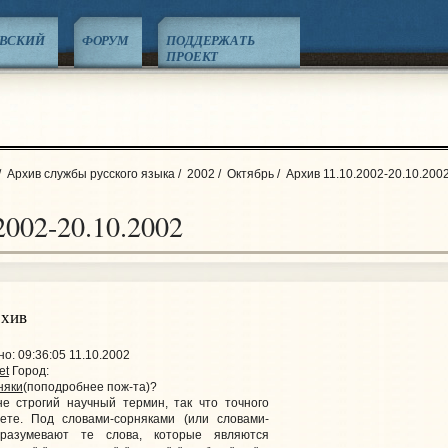
ЕВСКИЙ
ФОРУМ
ПОДДЕРЖАТЬ
ПРОЕКТ
/
Архив службы русского языка
/
2002
/
Октябрь
/
Архив 11.10.2002-20.10.200
2002-20.10.2002
рхив
: 09:36:05 11.10.2002
et
Город:
няки
(поподробнее пож-та)?
е строгий научный термин, так что точного
те. Под словами-сорняками (или словами-
разумевают те слова, которые являются