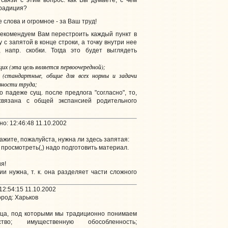
связи с этим вопрос: как Вы думаете, с чем
традиция?
слова и огромное - за Ваш труд!
екомендуем Вам перестроить каждый пункт в
у с запятой в конце строки, а точку внутри нее
, напр. скобки. Тогда это будет выглядеть
их (эта цель является первоочередной);
ч (стандартные, общие для всех нормы и задачи
вности труда;
о падеже сущ. после предлога "согласно", то,
связана с общей экспансией родительного
о: 12:46:48 11.10.2002
ажите, пожалуйста, нужна ли здесь запятая:
просмотреть(,) надо подготовить материал.
я!
и нужна, т. к. она разделяет части сложного
2:54:15 11.10.2002
род: Харьков
ица, под которыми мы традиционно понимаем
ство; имущественную обособленность;