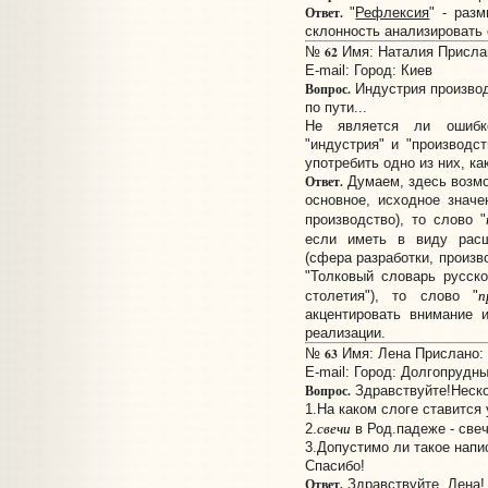
Ответ.
"
Рефлексия
" - раз
склонность анализировать 
62
№
Имя: Наталия Прислан
E-mail:
Город: Киев
Вопрос.
Индустрия производ
по пути...
Не является ли ошибко
"индустрия" и "производс
употребить одно из них, ка
Ответ.
Думаем, здесь возмо
основное, исходное значе
производство), то слово "
если иметь в виду расш
(сфера разработки, произв
"Толковый словарь русск
п
столетия"), то слово "
акцентировать внимание 
реализации.
63
№
Имя: Лена Прислано: 1
E-mail:
Город: Долгопрудн
Вопрос.
Здравствуйте!Неско
1.На каком слоге ставится
свечи
2.
в Род.падеже - свеч
3.Допустимо ли такое нап
Спасибо!
Ответ.
Здравствуйте, Лена!