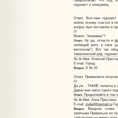
Предполагаю, что под э
гедонист и эпикуреец.
Ответ. Все-таки гедонист
жизни, основу счастья в по
вопрос был поставлен в пр
///
Может, "бонвиван"?
Ответ.
Ну да, отчасти и
б
любящий жить в свое удо
весельчак"). Вот так об
тематический ряд: гедонист
29
№
Имя: Алексей Прислан
E-mail:
Город:
Вопрос.
К № 20
Ответ. Применяете получен
///
Да уж... ТАКИЕ таланты в 
Давно мне никто такого по
Ответ.
Продолжайте в том ж
30
№
Имя: Анна Прислано: 2
E-mail:
inola@freemail.ru
Гор
Вопрос.
Вводное слово "д
запятыми.Правильна ли пу
действительно имеют боль