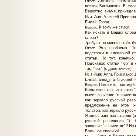
Ответ.
Алексей, посмотрит
поэзии Багрицкого. В сло
Вероятно, знамя, принадле
4
№
Имя: Алексей Прислано
E-mail:
Город:
Вопрос.
К тому же стиху.
Как искать в Ваших слов
слова?
Требуют не меньше трёх бу
Ответ.
Это проблема. Поп
подстроки в словарной с
статьи. Но тут, конечно
Подсказка: статья "
юр
" в
так: "юр:" (с двоеточием).
5
№
Имя: Anna Прислано: 11
E-mail:
anna_mail@ukr.net
Г
Вопрос.
Помогите, пожалуйс
Всем известно, что союз "
имеет значение "в качеств
как зеркало русской рев
предложение на этом не
Толстой, как зеркало русс
Я здесь запятые ставлю (а
русской революции,..").
значение "в качестве"? Но 
Большое спасибо!