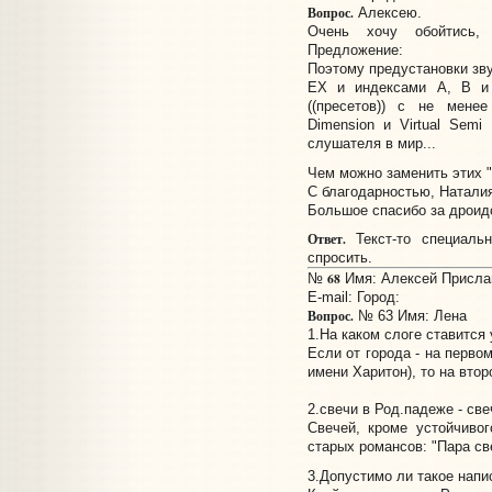
Вопрос.
Алексею.
Очень хочу обойтись,
Предложение:
Поэтому предустановки зву
EX и индексами A, B и 
((пресетов)) с не менее
Dimension и Virtual Semi
слушателя в мир...
Чем можно заменить этих "
С благодарностью, Наталия
Большое спасибо за дроид
Ответ.
Текст-то специаль
спросить.
68
№
Имя: Алексей Прислано
E-mail:
Город:
Вопрос.
№ 63 Имя: Лена
1.На каком слоге ставится
Если от города - на первом
имени Харитон), то на втор
2.свечи в Род.падеже - све
Свечей, кроме устойчивог
старых романсов: "Пара св
3.Допустимо ли такое нап