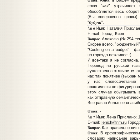
Ответ.
Анна, в Вашем предл
как
союз "
" утрачивает 
обособляется весь оборот
(Вы совершенно правы)
будучи
"
".
6
№
Имя: Наталия Прислано
E-mail:
Город: Киев
Вопрос.
Алексею (№ 294 сен
Скорее всего, "бюджетный"
"Cooking on a budget" - ф
но гораздо вежливее :).
И все-таки я не согласна
Перевод на русский наз
существенно отличается о
нас так понятнее (выбран 
у нас словосочетание
практически не фигурирова
этом случае обыгрывать 
как отправную семантичес
Все равно большое спасибо 
Ответ.
-
7
№
Имя: Лена Прислано: 1
E-mail:
lenich@nm.ru
Город:
Вопрос.
Как правильно пише
Ответ.
В орфографическом 
словарях написание варь