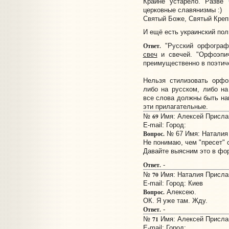
Крайне устарело. Разве
церковные славянизмы :)
Святый Боже, Святый Креп
И ещё есть украинский пол
Ответ.
"Русский орфограф
свеч
и свечей. "Орфоэпич
преимущественно в поэтич
Нельзя стилизовать орф
либо на русском, либо на
все слова должны быть нап
эти прилагательные.
69
№
Имя: Алексей Прислан
E-mail:
Город:
Вопрос.
№ 67 Имя: Наталия
Не понимаю, чем "пресет" 
Давайте выясним это в фо
Ответ.
-
70
№
Имя: Наталия Прислан
E-mail:
Город: Киев
Вопрос.
Алексею.
ОК. Я уже там. Жду.
Ответ.
-
71
№
Имя: Алексей Прислан
E-mail:
Город: