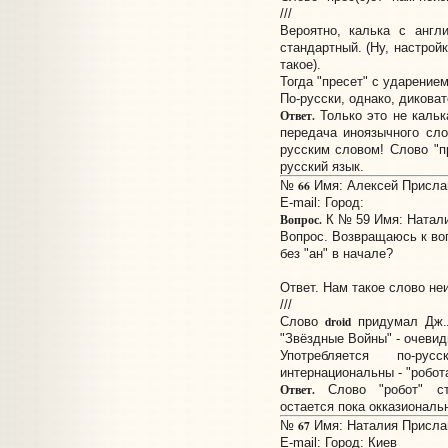
///
Вероятно, калька с англ
стандартный. (Ну, настрой
такое).
Тогда "пресет" с ударением
По-русски, однако, дикова
Ответ.
Только это не кальк
передача иноязычного сл
русским словом! Слово "п
русский язык.
66
№
Имя: Алексей Прислан
E-mail:
Город:
Вопрос.
К № 59 Имя: Натал
Вопрос. Возвращаюсь к во
без "ан" в начале?
Ответ. Нам такое слово неи
///
droid
Слово
придумал Дж.Л
"Звёздные Войны" - очевид
Употребляется по-ру
интернациональны - "робот
Ответ.
Слово "робот" ст
остается пока окказиональ
67
№
Имя: Наталия Прислан
E-mail:
Город: Киев