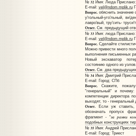
32
№
Имя: Люда Прислано: 
E-mail:
vel@ndom.mplik.ru
Г
Вопрос.
обяснить значение 
у'гольный-уго'льный, ви'ден
лавро'вый, тру'сить- труси'т
Ответ.
См. предыдущий отв
33
№
Имя: люда Прислано: 
E-mail:
vel@ndom.mplik.ru
Г
Вопрос.
Сделайте стилистич
Можно привести много пол
выполнения письменных ра
Новый экскаватор поте
состоянию одного из узлов
Ответ.
См. два предыдущих 
34
№
Имя: Дмитрий Прислан
E-mail:
Город: СПб
Вопрос.
Скажите, пожалу
"генеральный" и почему
компетенции директора по
выходят, то - генеральный 
Ответ.
Если уж ставить, 
обозначать пропуск фра
за рамки ко
фрагмент - "
подобных конструкциях тир
35
№
Имя: Андрей Прислано:
E-mail:
Город: Триест