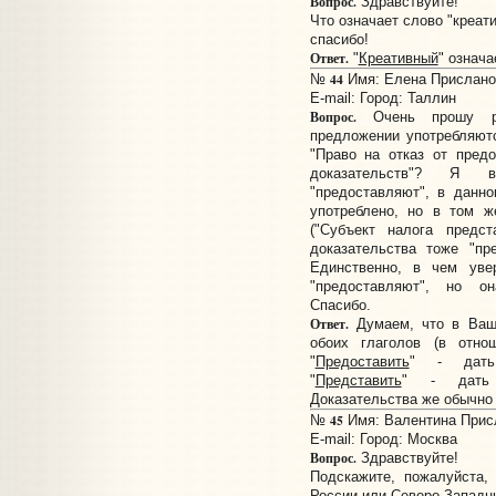
Вопрос.
Здравствуйте!
Что означает слово "креат
спасибо!
Ответ.
"
Креативный
" означа
44
№
Имя: Елена Прислано:
E-mail:
Город: Таллин
Вопрос.
Очень прошу ра
предложении употребляютс
"Право на отказ от пред
доказательств"? Я 
"предоставляют", в данн
употреблено, но в том ж
("Субъект налога предст
доказательства тоже "пр
Единственно, в чем уве
"предоставляют", но он
Спасибо.
Ответ.
Думаем, что в Ваш
обоих глаголов (в отнош
"
Предоставить
" - дать 
"
Представить
" - дать 
Доказательства же обычно
45
№
Имя: Валентина Присл
E-mail:
Город: Москва
Вопрос.
Здравствуйте!
Подскажите, пожалуйста,
России или Северо-Западн