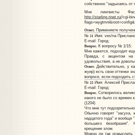
собственно "задыхаясь от 
Мне лингвисты Фасм
http://starling.rinet.ru/
/cgi-bin
flags=wygtmnl&root=config
Ответ.
Применяете полученны
21
№
Имя: ves/na Прислано:
E-mail:
Город:
Вопрос.
К вопросу № 1/15:
Мне кажется, подходит ещ
Правда, с акцентом на
удовольствия, а не довольс
Ответ.
Действительно, у ка
жуир) есть свои оттенки з
вопросе, если подходить ст
22
№
Имя: Алексей Прислан
E-mail:
Город:
Вопрос.
Сотворилось велико
какого не было со времен 
(1204)
Что мне тут подозрительно
Обычно говорят "засуха, 
надцатого года" и вообще 
большего безобразия".
крещение злом.
Можно ли так осмыслить 