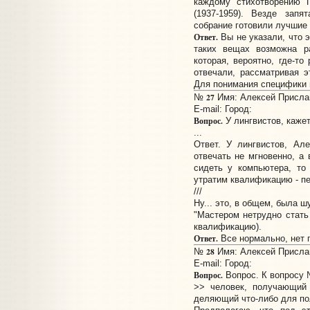
каждому стихотворению 
(1937-1959). Везде запя
собрание готовили лучшие
Ответ.
Вы не указали, что э
таких вещах возможна р
которая, вероятно, где-т
отвечали, рассматривая э
Для понимания специфики 
27
№
Имя: Алексей Прислан
E-mail:
Город:
Вопрос.
У лингвистов, кажет
...
Ответ. У лингвистов, Ал
отвечать не мгновенно, а
сидеть у компьютера, то
утратим квалификацию - п
///
Ну... это, в общем, была ш
"Мастером нетрудно стать 
квалификацию).
Ответ.
Все нормально, нет 
28
№
Имя: Алексей Прислан
E-mail:
Город:
Вопрос.
Вопрос. К вопросу 
>> человек, получающий 
деляющий что-либо для по