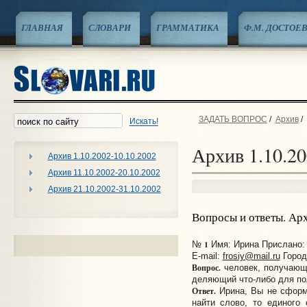
ГЛАВНАЯ
СЛОВАРИ
ГРАММАТИКА
Ф.М. ДОСТОЕ
ЗАДАТЬ ВОПРОС
/
Архив
/
Искать!
Архив 1.10.20
Архив 1.10.2002-10.10.2002
Архив 11.10.2002-20.10.2002
Архив 21.10.2002-31.10.2002
Вопросы и ответы. Ар
1
№
Имя: Ирина Прислано: 
E-mail:
frosiy@mail.ru
Город
Вопрос.
человек, получающи
деляющий что-либо для по
Ответ.
Ирина, Вы не сформ
найти слово, то единого