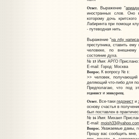
Ответ.
Выражение "
ариад
иностранных слов. Оно 
которому дочь критского
Лабиринта при помощи клуб
- путеводная нить.
Выражение "
на лбу написа
преступника, ставить ему 
человеке, по внешнему
состояние духа.
15
№
Имя: АРГО Прислано: 
E-mail:
Город: Москва
Вопрос.
1
К вопросу №
:
>> человек, получающий 
деляющий что-либо для по
Предполагаю, что под э
гедонист
эпикуреец
и
.
Ответ.
Все-таки
гедонист
и
основу счастья в получении
был поставлен в практичес
16
№
Имя: Михаил Прислано
E-mail:
moish33@yahoo.co
Вопрос.
Уважаемые дамы, г
Прошу вас сообщить мне, 
при печати в современн