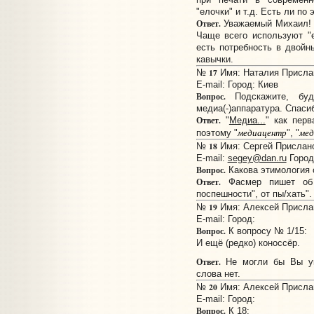
"елочки" и т.д. Есть ли по
Ответ.
Уважаемый Михаил! В
Чаще всего используют "
есть потребность в двойн
кавычки.
17
№
Имя: Наталия Прислан
E-mail:
Город: Киев
Вопрос.
Подскажите, будь
медиа(-)аппаратура. Спаси
Ответ.
"
Медиа...
" как пер
медиацентр
мед
поэтому "
", "
18
№
Имя: Сергей Прислано:
E-mail:
segey@dan.ru
Город
Вопрос.
Какова этимология 
Ответ.
Фасмер пишет об э
поспешности", от пы/хать".
19
№
Имя: Алексей Прислан
E-mail:
Город:
Вопрос.
К вопросу № 1/15:
И ещё (редко) коноссёр.
Ответ.
Не могли бы Вы ук
слова нет.
20
№
Имя: Алексей Прислан
E-mail:
Город:
Вопрос.
К 18: