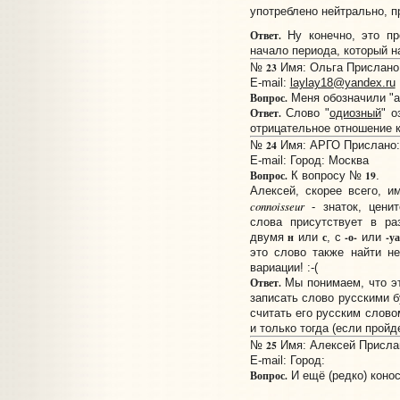
употреблено нейтрально, пр
Ответ.
Ну конечно, это пр
начало периода, который н
23
№
Имя: Ольга Прислано: 
E-mail:
laylay18@yandex.ru
Вопрос.
Меня обозначили "ад
Ответ.
Слово "
одиозный
" о
отрицательное отношение к
24
№
Имя: АРГО Прислано: 
E-mail:
Город: Москва
Вопрос.
19
К вопросу №
.
Алексей, скорее всего, и
connoisseur
- знаток, ценит
слова присутствует в ра
н
с
-о-
-уа
двумя
или
, с
или
это слово также найти н
вариации! :-(
Ответ.
Мы понимаем, что эт
записать слово русскими б
считать его русским слово
и только тогда (если пройд
25
№
Имя: Алексей Прислан
E-mail:
Город:
Вопрос.
И ещё (редко) конос