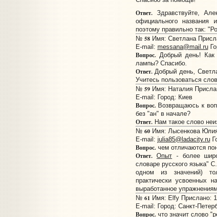
Ответ.
Здравствуйте, Але
официального названия 
поэтому правильно так: "Р
58
№
Имя: Светлана Присла
E-mail:
messana@mail.ru
Го
Вопрос.
Добрый день! Как
лампы? Спасибо.
Ответ.
Добрый день, Светла
Учитесь пользоваться слов
59
№
Имя: Наталия Прислан
E-mail:
Город: Киев
Вопрос.
Возвращаюсь к воп
без "ан" в начале?
Ответ.
Нам такое слово неиз
60
№
Имя: Лысенкова Юлия 
E-mail:
julia85@ladacity.ru
Го
Вопрос.
чем отличаются пон
Ответ.
Опыт
- более широ
словаре русского языка" С
одном из значений) то
практически усвоенных на
выработанное упражнениям
61
№
Имя: Elfy Прислано: 1
E-mail:
Город: Санкт-Петер
Вопрос.
что значит слово "