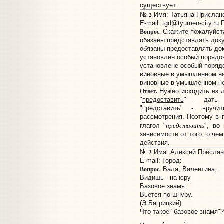
существует.
2
№
Имя: Татьяна Прислано:
E-mail:
tgd@tyumen-city.ru
Г
Вопрос.
Скажите пожалуйста
обязаны представлять док
обязаны предоставлять до
установлен особый порядо
установлене особый поряд
виновные в умышленном не
виновные в умышленном н
Ответ.
Нужно исходить из л
"
предоставить
" - дать в
"
представить
" - вручит
рассмотрения. Поэтому в
представить
глагол "
", во
зависимости от того, о чем
действия.
3
№
Имя: Алексей Прислано
E-mail:
Город:
Вопрос.
Валя, Валентина,
Видишь - на юру
Базовое знамя
Вьется по шнуру.
(Э.Багрицкий)
Что такое "базовое знамя"?