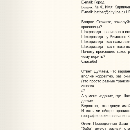
E-mail:
Город:
Вопрос.
№ 41 Имя: Кирпичева
E-mail:
hatber@cityline.ru
UR
Вопрос. Скажите, пожалуйс
красавицы?
Шахразада - написано в ска
Шехеразада - у Римского-К
Шехеризада - как называет
Шахеризада - так я тоже в
Почему произошло такое р
чему верить?
Спасибо!
Ответ. Думаем, что вариа
вполне корректно, раз он
(это просто разные трансли
ошибка.
///
А у меня издание, где Шах
дефис.
Вероятно, тоже допустимо
И есть ли общее правило
географические названия с "
Ответ.
Приведенные Вами 
"
баба
" имеют разный ста