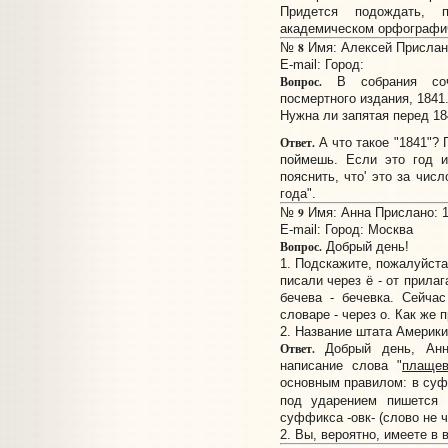
Придется подождать, 
академическом орфографи
8
№
Имя: Алексей Прислано
E-mail:
Город:
Вопрос.
В собрания соч
посмертного издания, 1841
Нужна ли запятая перед 1
Ответ.
А что такое "1841"? 
поймешь. Если это год и
пояснить, что' это за числ
года".
9
№
Имя: Анна Прислано: 1
E-mail:
Город: Москва
Вопрос.
Добрый день!
1. Подскажите, пожалуйста
писали через ё - от прила
бечева - бечевка. Сейча
словаре - через о. Как же 
2. Название штата Америки
Ответ.
Добрый день, Анн
написание слова "
плащев
основным правилом: в су
под ударением пишется 
суффикса -овк- (слово не ч
2. Вы, вероятно, имеете в 