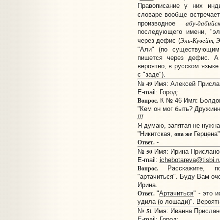
Правописание у них инд
словаре вообще встречае
абу-дабийс
производное
последующего имени, "эл
Эль-Кувейт, 
через дефис (
"Али" (по существующи
пишется через дефис. А
вероятно, в русском языке
с "заде").
49
№
Имя: Алексей Прислан
E-mail:
Город:
Вопрос.
К № 46 Имя: Болдо
"Кем он мог быть? Дружинн
///
Я думаю, запятая не нужна
она же
"Никитская,
Герцена"
Ответ.
-
50
№
Имя: Ирина Прислано: 
E-mail:
ichebotareva@tisbi.r
Вопрос.
Расскажите, по
"артачиться". Буду Вам оч
Ирина.
Ответ.
"
Артачиться
" - это 
удила (о лошади)". Вероятн
51
№
Имя: Иванна Прислано:
E-mail:
Город: