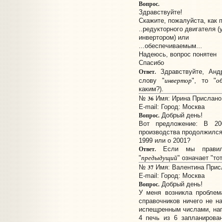
Вопрос.
Здравствуйте!
Скажите, пожалуйста, как 
..редукторного двигателя 
инвертором) или
...обеспечиваемым...
Надеюсь, вопрос понятен
Спасибо
Ответ.
Здравствуйте, Анд
инвертор
о
слову "
", то "
каким?).
36
№
Имя: Ирина Прислано: 
E-mail:
Город: Москва
Вопрос.
Добрый день!
Вот предложение: В 20
производства продолжился.
1999 или о 2001?
Ответ.
Если мы правиль
предыдущий
"
" означает "тот
37
№
Имя: Валентина Присл
E-mail:
Город: Москва
Вопрос.
Добрый день!
У меня возникла проблем
справочников ничего не н
испещренным числами, напр
4 печь из 6 запланирова