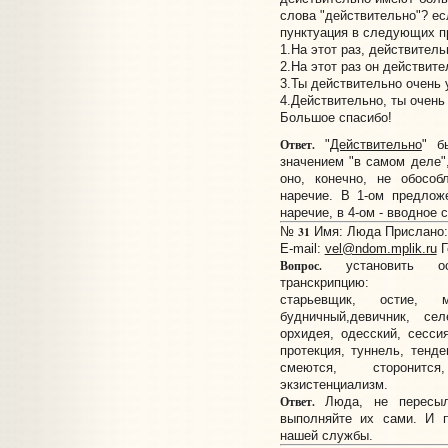
слова "действительно"? ес
пунктуация в следующих п
1.На этот раз, действитель
2.На этот раз он действите
3.Ты действительно очень 
4.Действительно, ты очень
Большое спасибо!
Ответ.
"
Действительно
" б
значением "в самом деле",
оно, конечно, не обособ
наречие. В 1-ом предлож
наречие, в 4-ом - вводное 
31
№
Имя: Люда Прислано: 
E-mail:
vel@ndom.mplik.ru
Г
Вопрос.
установить осо
транскрипцию:
старьевщик, остие, 
будничный,девичник, сел
орхидея, одесский, сессия
протекция, туннель, тенде
смеются, сторонится
экзистенциализм.
Ответ.
Люда, не пересыл
выполняйте их сами. И п
нашей службы.