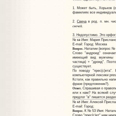
1. Может быть, Хорьков (о
фамилиях все индивидуал
2.
Свеча
в род. п. мн. ч
свечей
.
3. Недопустимо. Это орфо
64
№
Имя: Мария Прислано:
E-mail:
Город: Москва
Вопрос.
Наталии (вопрос № 
Слово "андроид" означае
имеющий вид мужчины (ч
частица) + "дроид". Поэт
существует.
По поводу "прес(с)ета".
компьютерной лексики prese
Кстати, как правильно нап
фразе (предложении?).
Ответ.
Спрашивая о правопи
или к нам? На всякий сл
предлог "в" пишется разде
65
№
Имя: Алексей Прислан
E-mail:
Город:
Вопрос.
К № 53 Имя: Натал
Слово "прес(с)ет" нам неиз