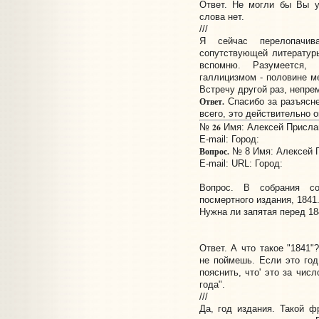
Ответ. Не могли бы Вы у
слова нет.
///
Я сейчас перелопач
сопутствующей литературы
вспомню. Разумеется,
галлицизмом - половине м
Встречу другой раз, непре
Ответ.
Спасибо за разъясне
всего, это действительно 
26
№
Имя: Алексей Прислан
E-mail:
Город:
Вопрос.
№ 8 Имя: Алексей Пр
E-mail: URL: Город:
Вопрос. В собрания со
посмертного издания, 1841
Нужна ли запятая перед 1
Ответ. А что такое "1841"
не поймешь. Если это год
пояснить, что' это за числ
года".
///
Да, год издания. Такой ф