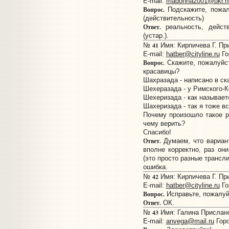
E-mail:
madonna2001@ukr.n
Вопрос.
Подскажите, пожал
(действительность)
Ответ.
реальность, действ
(устар.).
41
№
Имя: Кирпичева Г. При
E-mail:
hatber@cityline.ru
Го
Вопрос.
Скажите, пожалуйст
красавицы?
Шахразада - написано в ска
Шехеразада - у Римского-К
Шехеризада - как называет
Шахеризада - так я тоже в
Почему произошло такое р
чему верить?
Спасибо!
Ответ.
Думаем, что вариа
вполне корректно, раз он
(это просто разные трансли
ошибка.
42
№
Имя: Кирпичева Г. При
E-mail:
hatber@cityline.ru
Го
Вопрос.
Исправьте, пожалуй
Ответ.
ОК.
43
№
Имя: Галина Прислано:
E-mail:
anvega@mail.ru
Горо