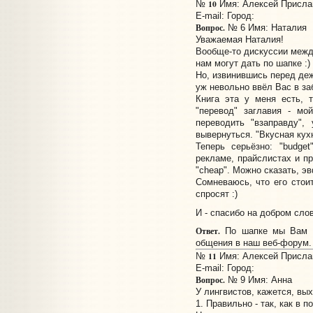
10
№
Имя: Алексей Прислан
E-mail:
Город:
Вопрос.
№ 6 Имя: Наталия
Уважаемая Наталия!
Вообще-то дискуссии межд
нам могут дать по шапке :)
Но, извинившись перед деж
уж невольно ввёл Вас в за
Книга эта у меня есть, 
"перевод" заглавия - мо
переводить "взаправду",
вывернуться. "Вкусная кух
Теперь серьёзно: "budge
рекламе, прайслистах и пр
"cheap". Можно сказать, э
Сомневаюсь, что его стоит
спросят :)
И - спасибо на добром слов
Ответ.
По шапке мы Вам д
общения в наш веб-форум.
11
№
Имя: Алексей Прислан
E-mail:
Город:
Вопрос.
№ 9 Имя: Анна
У лингвистов, кажется, вых
1. Правильно - так, как в 