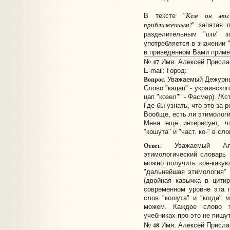
Кем он мог
В тексте "
приближенным?
" запятая 
или
разделительным "
" з
употребляется в значении 
в приведенном Вами приме
47
№
Имя: Алексей Прислан
E-mail:
Город:
Вопрос.
Уважаемый Дежурны
Слово "кацап" - украинског
цап "козел"" - Фасмер). /Кс
Где бы узнать, что это за р
Вообще, есть ли этимолог
Меня ещё интересует, ч
"кошута" и "част. ко-" в сло
Ответ.
Уважаемый Алек
этимологический словарь
можно получить кое-каку
"дальнейшая этимология"
(двойная кавычка в цити
современном уровне эта 
слов "кошута" и "когда"
можем. Каждое слово т
учебниках про это не пишут
48
№
Имя: Алексей Прислан