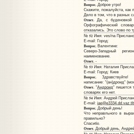
Вопрос.
Доброе утро!
Скажите, пожалуйста, как п
Дело в том, что в разных 
Ответ.
Да, с буденовкой 
Орфографический слова
отказались. Это слово по 
52
№
Имя: ves/na Прислано:
E-mail:
Город:
Вопрос.
Валентине:
Северо-Западный рег
наименование.
Ответ.
-
53
№
Имя: Наталия Прислан
E-mail:
Город: Киев
Вопрос.
Здравствуйте! П
написание: "(ан)дроид" (мож
Ответ.
"
Андроид
" пишется 
словарях его нет.
54
№
Имя: Андрей Прислано
E-mail:
iae@e3334.dd.vaz.tlt
Вопрос.
Добрый день!
Что неправльного в выра
правильно?
Спасибо.
Ответ.
Добрый день, Андрей!