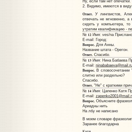
Ну, если там нет опечатки
2. Видимо, имеются в виду
Ответ.
У лингвистов, Алек
отвечать не мгновенно, а
сидеть у компьютера, то
утратим квалификацию - п
12
№
Имя: ves/na Прислано:
E-mail:
Город:
Вопрос.
Для Анны.
Название штата - Орегон.
Ответ.
Спасибо.
13
№
Имя: Нина Бабаева Пр
E-mail:
ninababaeva@mail.r
Вопрос.
В словосочетании "
слитно или раздельно?
Спасибо.
Ответ.
"Не" с краткими при
14
№
Имя: Цапенко Катя При
E-mail:
zapenko2001@mail.r
Вопрос.
Объясните фразеол
Ариадны нить
На лбу не написано
В моем словаре фразеолиги
Заранее благодарна
Катя