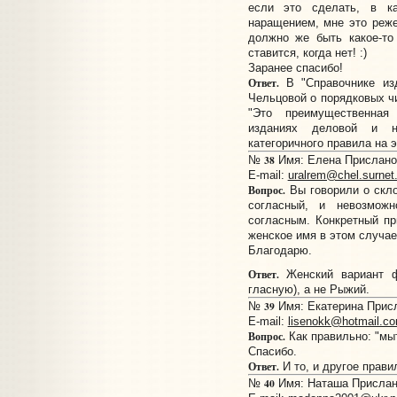
если это сделать, в к
наращением, мне это реже
должно же быть какое-то
ставится, когда нет! :)
Заранее спасибо!
Ответ.
В "Справочнике изд
Чельцовой о порядковых ч
"Это преимущественна
изданиях деловой и на
категоричного правила на э
38
№
Имя: Елена Прислано:
E-mail:
uralrem@chel.surnet.
Вопрос.
Вы говорили о скл
согласный, и невозмож
согласным. Конкретный п
женское имя в этом случае
Благодарю.
Ответ.
Женский вариант 
гласную), а не Рыжий.
39
№
Имя: Екатерина Присла
E-mail:
lisenokk@hotmail.c
Вопрос.
Как правильно: "мыт
Спасибо.
Ответ.
И то, и другое прави
40
№
Имя: Наташа Прислано