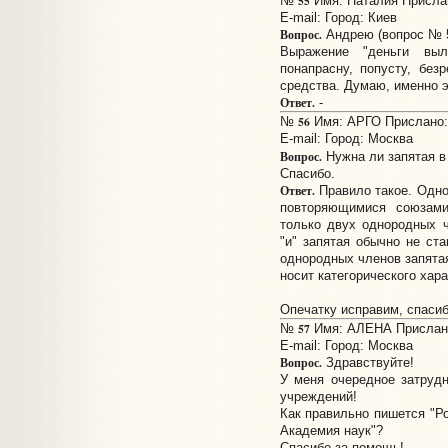
55
№
Имя: Наталия Прислан
E-mail:
Город: Киев
Вопрос.
Андрею (вопрос № 5
Выражение "деньги выл
понапрасну, попусту, безр
средства. Думаю, именно э
Ответ.
-
56
№
Имя: АРГО Прислано: 
E-mail:
Город: Москва
Вопрос.
Нужна ли запятая в
Спасибо.
Ответ.
Правило такое. Одн
повторяющимися союзами
только двух однородных 
"и" запятая обычно не ст
однородных членов запятая
носит категорического хара
Опечатку исправим, спасиб
57
№
Имя: АЛЕНА Прислано:
E-mail:
Город: Москва
Вопрос.
Здравствуйте!
У меня очередное затруд
учреждений!
Как правильно пишется "Ро
Академия наук"?
Спасибо за помощь!