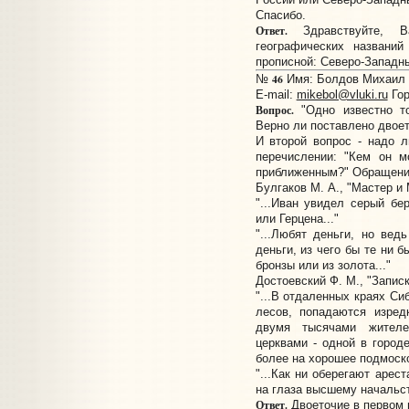
Спасибо.
Ответ.
Здравствуйте, В
географических названи
прописной: Северо-Западны
46
№
Имя: Болдов Михаил П
E-mail:
mikebol@vluki.ru
Гор
Вопрос.
"Одно известно то
Верно ли поставлено двое
И второй вопрос - надо 
перечислении: "Кем он м
приближенным?" Обращение
Булгаков М. А., "Мастер и 
"...Иван увидел серый бе
или Герцена..."
"...Любят деньги, но вед
деньги, из чего бы те ни б
бронзы или из золота..."
Достоевский Ф. М., "Записк
"...В отдаленных краях Си
лесов, попадаются изред
двумя тысячами жителе
церквами - одной в городе
более на хорошее подмоско
"...Как ни оберегают арес
на глаза высшему начальст
Ответ.
Двоеточие в первом 