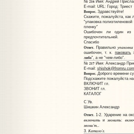
216
№
Имя: Андрей Прислано
E-mail:
URL:
Город: Триест
Вопрос.
Здравствуйте!
Скажите, пожалуйста, как 
"упаковка полиэтиленовой 
пленку"
Ошибочен ли один из 
предпочтительней.
Спасибо
упаковка
Ответ.
Правильно
ошибочен, т. к.
паковать
з
либо
", а не "чем-либо".
217
№
Имя: Александр Прис
E-mail:
shishok@fromru.co
Вопрос.
Доброго времени су
Подскажите пожалуйста на 
ВКЛЮЧИТ гл.
ЗВОНИТ гл.
КАТАЛОГ
С Ув.
Шишкин Александр
Ответ.
1-2. Ударение на ок
включить
звонить
включ
и
:
звони'т...
Катало'г.
3.