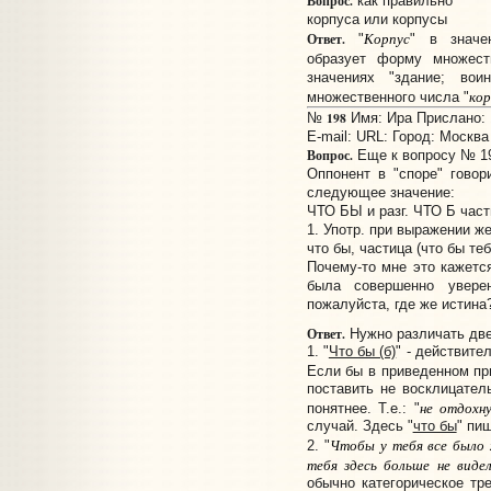
Вопрос.
как правильно
корпуса или корпусы
Корпус
Ответ.
"
" в значе
образует форму множест
значениях "здание; вои
кор
множественного числа "
198
№
Имя: Ира Прислано: 1
E-mail:
URL:
Город: Москва
Вопрос.
Еще к вопросу № 195
Оппонент в "споре" говори
следующее значение:
ЧТО БЫ и разг. ЧТО Б част
1. Употр. при выражении ж
что бы, частица (что бы теб
Почему-то мне это кажетс
была совершенно уверен
пожалуйста, где же истина
Ответ.
Нужно различать две
1. "
Что бы (б)
" - действите
Если бы в приведенном пр
поставить не восклицател
не отдохн
понятнее. Т.е.: "
случай. Здесь "
что бы
" пи
Чтобы у тебя все было 
2. "
тебя здесь больше не виде
обычно категорическое тр