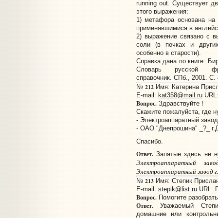
running out. Существует д
этого выражения:
1) метафора основана на
применявшимися в английс
2) выражение связано с в
соли (в почках и других
особенно в старости).
Справка дана по книге: Бир
Словарь русской фраз
справочник. СПб., 2001. С. 
212
№
Имя: Катерина Присла
E-mail:
kat358@mail.ru
URL
Вопрос.
Здравствуйте !
Скажите пожалуйста, где н
- Электроаппаратный завод
- ОАО "Днепрошина" _?_ г.
Спасибо.
Ответ.
Запятые здесь не н
Электроаппаратный заво
Электроаппаратный завод г.
213
№
Имя: Степик Прислано
E-mail:
stepik@list.ru
URL:
Вопрос.
Помогите разобрать
Ответ.
Уважаемый Степи
домашние или контрольн