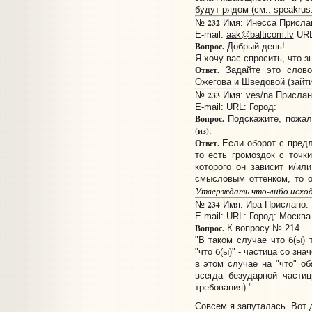
будут рядом (см.: speakrus.n
232
№
Имя: Инесса Прислано
E-mail:
aak@balticom.lv
UR
Вопрос.
Добрый день!
Я хочу вас спросить, что з
Ответ.
Задайте это слово
Ожегова и Шведовой (зайти
233
№
Имя: ves/na Прислано
E-mail:
URL:
Город:
Вопрос.
Подскажите, пожал
(из)
.
Ответ.
Если оборот с пред
то есть громоздок с точки
которого он зависит и/ил
смысловым оттенком, то о
Утверждать что-либо исход
234
№
Имя: Ира Прислано: 1
E-mail:
URL:
Город: Москва
Вопрос.
К вопросу № 214.
"В таком случае что б(ы) 
"что б(ы)" - частица со зн
в этом случае на "что" об
всегда безударной частиц
требования)."
Совсем я запуталась. Вот 