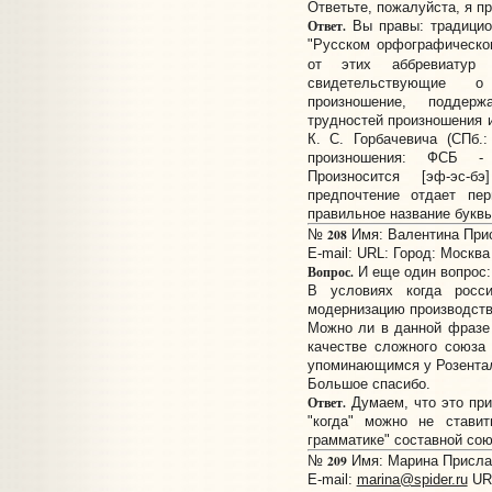
Ответьте, пожалуйста, я п
Ответ.
Вы правы: традицион
"Русском орфографическо
от этих аббревиату
свидетельствующие о
произношение, поддер
трудностей произношения 
К. С. Горбачевича (СПб.:
произношения: ФСБ - 
Произносится [эф-эс-б
предпочтение отдает пе
правильное название буквы 
208
№
Имя: Валентина Присл
E-mail:
URL:
Город: Москва
Вопрос.
И еще один вопрос:
В условиях когда росс
модернизацию производства
Можно ли в данной фразе 
качестве сложного союза
упоминающимся у Розента
Большое спасибо.
Ответ.
Думаем, что это при
"когда" можно не ставит
грамматике" составной союз
209
№
Имя: Марина Прислан
E-mail:
marina@spider.ru
UR