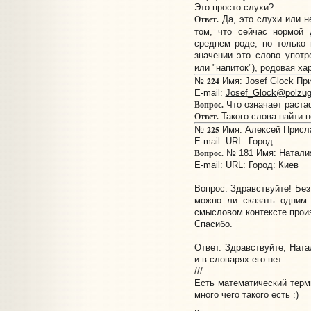
Это просто слухи?
Ответ.
Да, это слухи или н
том, что сейчас нормой 
среднем роде, но только 
значении это слово употр
или "напиток"), родовая х
224
№
Имя: Josef Glock При
E-mail:
Josef_Glock@polzug
Вопрос.
Что означает раста
Ответ.
Такого слова найти 
225
№
Имя: Алексей Прислан
E-mail:
URL:
Город:
Вопрос.
№ 181 Имя: Наталия
E-mail: URL: Город: Киев
Вопрос. Здравствуйте! Без
можно ли сказать одним 
смысловом контексте прои
Спасибо.
Ответ. Здравствуйте, Ната
и в словарях его нет.
///
Есть математический терм
много чего такого есть :)