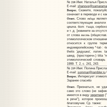
218
№
Имя: Наталья Прислан
E-mail:
shanove@samaramai
Вопрос.
Скажите, пожалуйс
означает в переводе и с ка
тёща
Ответ.
Слово
являет
соответствующие аналоги в
цешча. болг. тъща, сербохо
и т. д. [извините за отсут
тесть
от слова
(общеслав. 
этимологическом отношении
относится к группе тер
индоевропейскому *-tat-: -tet
thetis 'дедушка', латин. ta
швед. (просторечн.) titta '
этимологический словарь 
1999. Т. 2, с. 241, 243.
219
№
Имя: Полина Прислано
E-mail:
sommar@rambler.ru
Вопрос.
Интересует этимоло
Заранее спасибо
Ответ.
Признаться, не уда
само это слово (не зафик
имеется в виду
эвритмия
("
в речи"), которое произош
благозвучие. Ср. также: