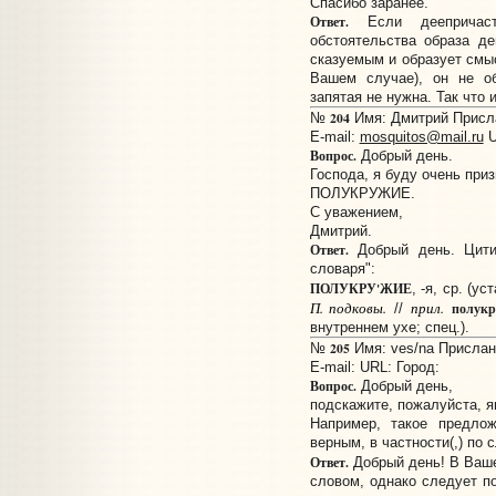
Спасибо заранее.
Ответ.
Если деепричаст
обстоятельства образа д
сказуемым и образует смыс
Вашем случае), он не о
запятая не нужна. Так что 
204
№
Имя: Дмитрий Прислан
E-mail:
mosquitos@mail.ru
U
Вопрос.
Добрый день.
Господа, я буду очень при
ПОЛУКРУЖИЕ.
С уважением,
Дмитрий.
Ответ.
Добрый день. Цитир
словаря":
ПОЛУКРУ'ЖИЕ
, -я, ср. (ус
П. подковы.
прил.
полук
//
внутреннем ухе; спец.).
205
№
Имя: ves/na Прислано
E-mail:
URL:
Город:
Вопрос.
Добрый день,
подскажите, пожалуйста, я
Например, такое предлож
верным, в частности(,) по
Ответ.
Добрый день! В Ваш
словом, однако следует по