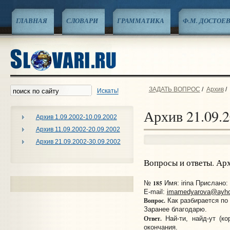
ГЛАВНАЯ
СЛОВАРИ
ГРАММАТИКА
Ф.М. ДОСТОЕ
ЗАДАТЬ ВОПРОС
/
Архив
/
Искать!
Архив 21.09.2
Архив 1.09.2002-10.09.2002
Архив 11.09.2002-20.09.2002
Архив 21.09.2002-30.09.2002
Вопросы и ответы. Ар
185
№
Имя: irina Прислано: 
E-mail:
imamedyarova@ayh
Вопрос.
Как разбирается по
Заранее благодарю.
Ответ.
Най-ти, найд-ут (к
окончания.