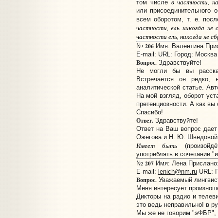
в частности, н
том числе
или присоединительного 
всем оборотом, т. е. посл
частности, ель никогда не
частности ель, никогда не с
206
№
Имя: Валентина Присл
E-mail:
URL:
Город: Москва
Вопрос.
Здравствуйте!
Не могли бы вы расска
Встречается он редко, 
аналитической статье. Авт
На мой взгляд, оборот уст
претенциозности. А как вы
Спасибо!
Ответ.
Здравствуйте!
Ответ на Ваш вопрос дает 
Ожегова и Н. Ю. Шведовой (
Имеет быть
(произойдё
употреблять в сочетании "и
207
№
Имя: Лена Прислано: 
E-mail:
lenich@nm.ru
URL:
Вопрос.
Уважаемый лингвис
Меня интересует произнош
Дикторы на радио и телеви
это ведь неправильно! в ру
Мы же не говорим "эФБР",