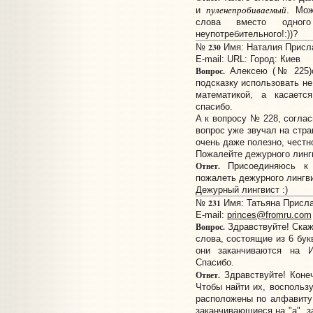
пуленепробиваемый
и
. Мож
слова вместо одног
неупотребительного!:))?
230
№
Имя: Наталия Прислан
E-mail:
URL:
Город: Киев
Вопрос.
Алексею (№ 225)ог
подсказку использовать не
математикой, а касаетс
спасибо.
А к вопросу № 228, соглас
вопрос уже звучал на стра
очень даже полезно, честно
Пожалейте дежурного лингви
Ответ.
Присоединяюсь к 
пожалеть дежурного лингв
Дежурный лингвист :)
231
№
Имя: Татьяна Прислан
E-mail:
princes@fromru.com
Вопрос.
Здравствуйте! Скаж
слова, состоящие из 6 бу
они заканчиваются на И
Спасибо.
Ответ.
Здравствуйте! Конеч
Чтобы найти их, воспольз
расположены по алфавиту с
заканчивающиеся на "а", за