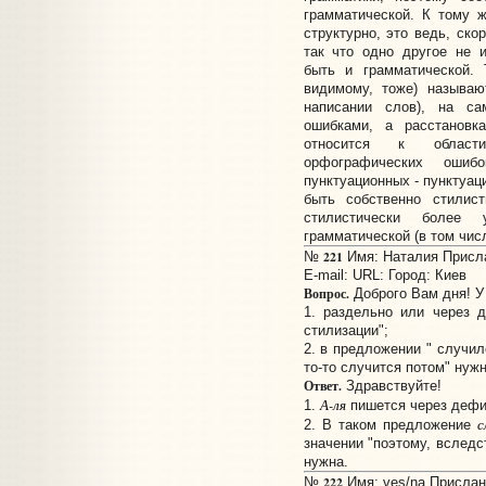
грамматической. К тому 
структурно, это ведь, ско
так что одно другое не 
быть и грамматической. 
видимому, тоже) называю
написании слов), на с
ошибками, а расстановк
относится к области
орфографических ошиб
пунктуационных - пунктуац
быть собственно стилист
стилистически более
грамматической (в том числ
221
№
Имя: Наталия Прислан
E-mail:
URL:
Город: Киев
Вопрос.
Доброго Вам дня! У
1. раздельно или через д
стилизации";
2. в предложении " случило
то-то случится потом" нуж
Ответ.
Здравствуйте!
А-ля
1.
пишется через дефи
с
2. В таком предложение
значении "поэтому, вследст
нужна.
222
№
Имя: ves/na Прислано