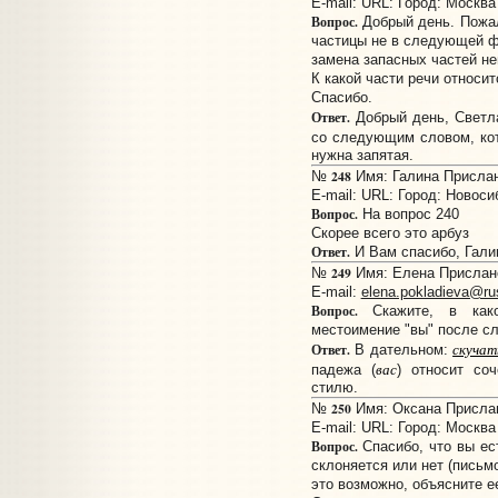
E-mail:
URL:
Город: Москва
Вопрос.
Добрый день. Пожал
частицы не в следующей ф
замена запасных частей н
К какой части речи относи
Спасибо.
Ответ.
Добрый день, Светл
со следующим словом, ко
нужна запятая.
248
№
Имя: Галина Прислано
E-mail:
URL:
Город: Новоси
Вопрос.
На вопрос 240
Скорее всего это арбуз
Ответ.
И Вам спасибо, Галина
249
№
Имя: Елена Прислано:
E-mail:
elena.pokladieva@ru
Вопрос.
Скажите, в како
местоимение "вы" после сло
скучат
Ответ.
В дательном:
вас
падежа (
) относит со
стилю.
250
№
Имя: Оксана Прислано
E-mail:
URL:
Город: Москва
Вопрос.
Спасибо, что вы ес
склоняется или нет (письм
это возможно, объясните е