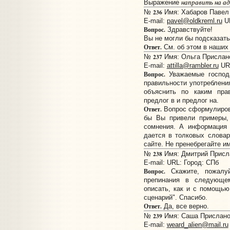
направить на ад
Выражение
236
№
Имя: Хабаров Павел 
E-mail:
pavel@oldkreml.ru
U
Вопрос.
Здравствуйте!
Вы не могли бы подсказать
Ответ.
См. об этом в наших
237
№
Имя: Ольга Прислано:
E-mail:
attilla@rambler.ru
UR
Вопрос.
Уважаемые господа
правильности употреблени
объяснить по каким пра
предлог в и предлог на.
Ответ.
Вопрос сформулиров
бы Вы привели примеры, 
сомнения. А информация 
дается в толковых слова
сайте. Не пренебрегайте и
238
№
Имя: Дмитрий Прислан
E-mail:
URL:
Город: СПб
Вопрос.
Скажите, пожалуй
препинания в следующе
описать, как и с помощью
сценарий". Спасибо.
Ответ.
Да, все верно.
239
№
Имя: Саша Прислано:
E-mail:
weard_alien@mail.ru