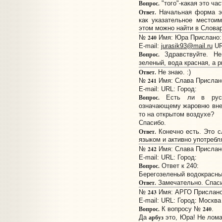
Вопрос.
"того"-какая это ча
Ответ.
Начальная форма э
как указательное местои
этом можно найти в Слова
240
№
Имя: Юра Прислано: 
E-mail:
jurasik93@mail.ru
UR
Вопрос.
Здравствуйте. Не
зеленый, вода красная, а 
Ответ.
Не знаю. :)
241
№
Имя: Слава Прислано:
E-mail:
URL:
Город:
Вопрос.
Есть ли в русск
означающему жаровню вне 
то на открытом воздухе?
Спасибо.
Ответ.
Конечно есть. Это с
языком и активно употребл
242
№
Имя: Слава Прислано:
E-mail:
URL:
Город:
Вопрос.
Ответ к 240:
Берегозеленый водокрасны
Ответ.
Замечательно. Спасиб
243
№
Имя: АРГО Прислано:
E-mail:
URL:
Город: Москва
Вопрос.
240
К вопросу №
.
арбуз
Да
это, Юра! Не лома