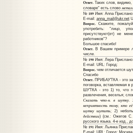
Ответ.
Таких слов, видимо,
метал
словаре" есть слово
189
№
Имя: Anna Прислано: 
E-mail:
anna_mail@ukr.net
U
Вопрос.
Скажите, пожалуй
употребить: "лицо, уп
присутствуют(ет) не мен
работников"?
Большое спасибо!
Ответ.
В Вашем примере лу
числе.
190
№
Имя: Лера Прислано: 
E-mail:
URL:
Город:
Вопрос.
чем отличается шут
Спасибо
Ответ.
ПРИБАУ'ТКА - это за
поговорка, вставляемая в р
ШУ'ТКА - это 1) то, что 
развлечения, веселья; сло
Сказать что-н. в шутку. 
неприятность тому, кто её
шутку шутить
; 2) небол
действии
) (см.: Ожегов С
русского языка. 4-е изд., до
191
№
Имя: Льянка Прислано
E-mail:
URL:
Город: Москва