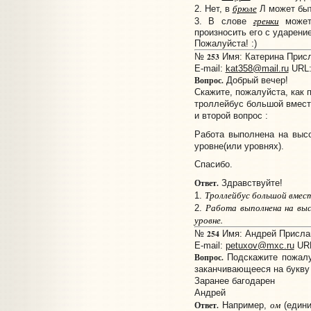
брюле
2. Нет, в
Л может быт
гренки
3. В слове
может 
произносить его с ударени
Пожалуйста! :)
253
№
Имя: Катерина Присла
E-mail:
kat358@mail.ru
URL
Вопрос.
Добрый вечер!
Скажите, пожалуйста, как 
троллейбус большой вмест
и второй вопрос :
Работа выполнена на выс
уровне(или уровнях).
Спасибо.
Ответ.
Здравствуйте!
Троллейбус большой вмес
1.
Работа выполнена на вы
2.
уровне.
254
№
Имя: Андрей Прислано
E-mail:
petuxov@mxc.ru
UR
Вопрос.
Подскажите пожалу
заканчивающееся на букву
Заранее багодарен
Андрей
ом
Ответ.
Например,
(едини