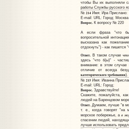
чтобы Вы их выполняли са
работы Службы русского яз
214
№
Имя: Ира Прислано: 1
E-mail:
URL:
Город: Москва
Вопрос.
К вопросу № 220
А если фраза "что бы
вопросительной интонацие
высказана как пожелание
отдохнуть") - как пишется 
что
Ответ.
В таком случае
здесь "что б(ы)" - част
внимание: в этом случае 
отличие от всегда безу
категорического требования
).
215
№
Имя: Иванна Прислано
E-mail:
URL:
Город:
Вопрос.
Здравствуйте!
Скажите, пожалуйста, ка
людей на Баренцовом море"
Ответ.
Думаем, лучше "в мор
т. е., когда говорят "на
в мо
морское побережье, а
спасении людей, находящих
лучше использовать предло