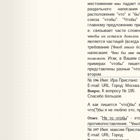
что
местоимение
падает л
раздельного написан
расположение "что" и "бы
союза "чтобы". "Чтобы
главному предложению при
е. связывает части сложн
чтобы он остался доволен.
является частицей (всегда
Чтоб этого бо
требование (
Что бы мне та
написания:
поможет
. Итак, в Вашем 
примерах "чтобы" пише
представлены разные "что
втором.
196
№
Имя: Ира Прислано: 0
E-mail:
URL:
Город: Москва
Вопрос.
К вопросу № 195.
Спасибо большое.
А как пишется "что()бы"
что(?)бы я не люблю это, п
Ответ.
"
Не то чтобы
" - эт
Что
противопоставление. "
197
№
Имя: максим Прислано
E-mail:
URL:
Город: