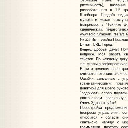
Эвритмия (греч. euryt
ритмичность), названи
разработанного в 1-й т
Штейнера. Придаёт вид
музыки и может выступа
(например, в "Технике а
сценический, педагогиче
www.edic.ru/res/art_res/art_
220
№
Имя: ves/na Прислано
E-mail:
URL:
Город:
Вопрос.
Добрый день! Помо
вопросе. Моя работа св
текстов. По каждому доку
т.е. сколько орфографическ
Если я целиком перестраи
считается это синтаксичес
Ошибки, связанные с упр
грамматическими, прав
понятной для моего руково
"подобрать слово поудачн
синтаксисом - правильную 
Ответ.
Здравствуйте!
Перестройка предложени
(вопросы управления, сог
относится к области си
синтаксис, наряду с мо
грамматики, поэтому со