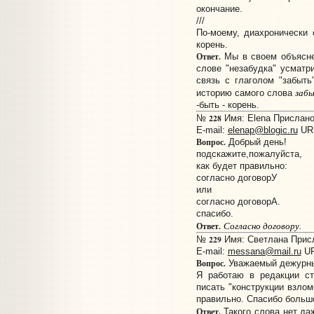
окончание.
///
По-моему, диахронически с
корень.
Ответ.
Мы в своем объяснен
слове "незабудка" усматр
связь с глаголом "забыть
заб
историю самого слова
-быть - корень.
228
№
Имя: Elena Прислано:
E-mail:
elenap@blogic.ru
UR
Вопрос.
Добрый день!
подскажите,пожалуйста,
как будет правильно:
согласно договорУ
или
согласно договорА.
спасибо.
Согласно договору.
Ответ.
229
№
Имя: Светлана Присла
E-mail:
messana@mail.ru
U
Вопрос.
Уважаемый дежурны
Я работаю в редакции ст
писать "конструкции взлом
правильно. Спасибо больш
Ответ.
Такого слова нет да