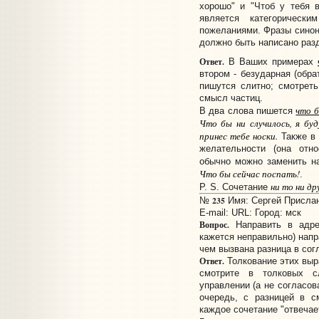
хорошо" и "Чтоб у тебя 
является категорическ
пожеланиями. Фразы синон
должно быть написано раз
Ответ.
В Ваших примерах
втором - безударная (обра
пишутся слитно; смотрет
смысл частиц.
что б
В два слова пишется
Что бы ни случилось, я бу
принес тебе носки.
Также в 
желательности (она отно
обычно можно заменить 
Что бы сейчас поспать!
.
ни то ни др
P. S. Сочетание
235
№
Имя: Сергей Прислано
E-mail:
URL:
Город: мск
Вопрос.
Направить в адрес
кажется неправильно) напр
чем вызвана разница в сог
Ответ.
Толкование этих выр
смотрите в толковых с
управлении (а не согласова
очередь, с разницей в с
каждое сочетание "отвечае