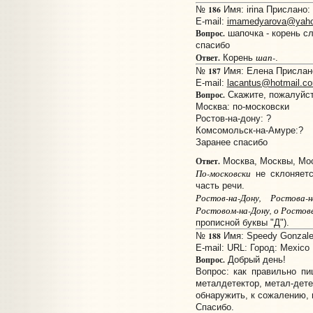
186
№
Имя: irina Прислано: 
E-mail:
imamedyarova@yah
Вопрос.
шапочка - корень с
спасибо
шап-
Ответ.
Корень
.
187
№
Имя: Елена Прислано:
E-mail:
lacantus@hotmail.c
Вопрос.
Скажите, пожалуйста
Москва: по-московски
Ростов-на-дону: ?
Комсомольск-на-Амуре:?
Заранее спасибо
Ответ.
Москва, Москвы, Мос
По-московски
не склоняется
часть речи.
Ростов-на-Дону, Ростова-н
Ростовом-на-Дону, о Ростов
прописной буквы "Д").
188
№
Имя: Speedy Gonzales
E-mail:
URL:
Город: Mexico
Вопрос.
Добрый день!
Вопрос: как правильно пи
металдетектор, метал-дет
обнаружить, к сожалению, 
Спасибо.