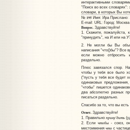
интерактивными словарям
"Поиск во всех словарях":
словари, в которых Вы хоте
195
№
Имя: Ира Прислано: 2
E-mail:
URL:
Город: Москва
Вопрос.
Здравствуйте!
1. Скажите, пожалуйста, 
"принудить", на И или на У
2. Не могли бы Вы объя
написания "что()бы"? Все 
если можно отбросить и
раздельно.
Плюс завязался спор. На
чтобы у тебя все было х
("пусть у тебя все будет 
одинаковых предложения,
"чтобы" пишется одинаково
два абсолютно разных пр
писаться раздельно.
Спасибо за то, что вы есть 
Ответ.
Здравствуйте!
прину'дить
1. Правильно
(у
чтобы
2. Если
- союз, он
что
местоимения
с частиц