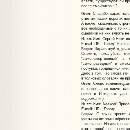
Кстати, существуют ли пр
после смайликов :-?
Ответ.
Спасибо: каких толь
ответам наших дорогих пол
А насчет смайликов: строг
все необходимые с точки з
смайлики на них влиять не
226
№
Имя: Сергей Никитин 
E-mail:
URL:
Город: Москва
Вопрос.
Здравствуйте, уваж
Скажите, пожалуйста, мо
"самопожертвенный" в
"самоправедный" в смыс
поступки, гордящийся ими.
Дело в том, что слова эти
в толковых словарях не пр
самопожертв
Ответ.
Слово
словаре", а вот насчет сл
поиск в Интернете дал 3
содержания).
227
№
Имя: Алексей Прислан
E-mail:
URL:
Город:
Вопрос.
С точки зрения си
учитывая историю образован
- окончание. На диахронич
этого слова) не- - приста