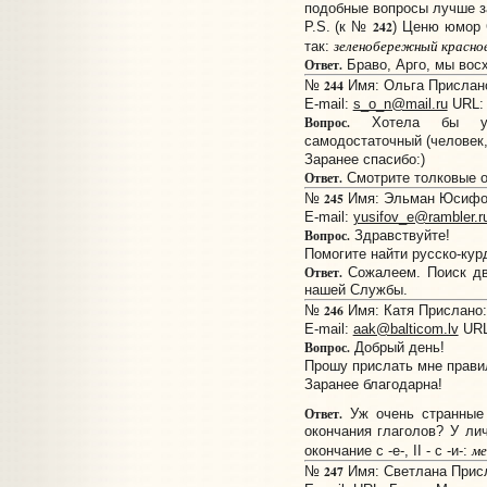
подобные вопросы лучше з
242
P.S. (к №
) Ценю юмор 
зеленобережный красно
так:
Ответ.
Браво, Арго, мы восх
244
№
Имя: Ольга Прислано:
E-mail:
s_o_n@mail.ru
URL
Вопрос.
Хотела бы узна
самодостаточный (человек,
Заранее спасибо:)
Ответ.
Смотрите толковые о
245
№
Имя: Эльман Юсифов 
E-mail:
yusifov_e@rambler.r
Вопрос.
Здравствуйте!
Помогите найти русско-кур
Ответ.
Сожалеем. Поиск дв
нашей Службы.
246
№
Имя: Катя Прислано: 
E-mail:
aak@balticom.lv
UR
Вопрос.
Добрый день!
Прошу прислать мне правил
Заранее благодарна!
Ответ.
Уж очень странные 
окончания глаголов? У ли
ме
окончание с -е-, II - с -и-:
247
№
Имя: Светлана Присла