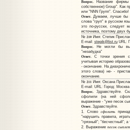
Вопрос.
Название фирмы 
собственное) Group". Как п
или "NNN Групп". Спасибо!
Ответ.
Думаем, лучше бы пи
слова "груп" в русском яз
это по-русски, следует м
источника, поэтому двух б
210
№
Имя: Степик Прислано
E-mail:
stepik@list.ru
URL:
Вопрос.
Не могли бы вы 
"незабудка"
Ответ.
С точки зрения си
учитывая историю образован
- окончание. На диахронич
этого слова) не- - приста
окончание.
211
№
Имя: Оксана Прислано
E-mail:
URL:
Город: Москва
Вопрос.
Здравствуйте. Ск
сфолили (на ней сфоли
выражение - "уже песок сы
Ответ.
Здравствуйте.
сфолить
1. Слово
принад
"нарушить правила, играть
"грязный"; "бесчестный"; а 
песок сыплет
2. Выражение