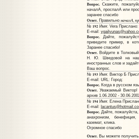
Вопрос.
Скажите, пожалуйс
началА, проспалА или про
заранее спасибо
началА, п
Ответ.
Правильно
192
№
Имя: Vera Прислано: 
E-mail:
vgailyunas@yahoo.
Вопрос.
Дайте, пожалуйст
приведите пример, в кот
Заранее спасибо!
Ответ.
Войдите в Толковый 
Н. Ю. Шведовой на наш
иностранных слов и задайт
Ваш вопрос.
193
№
Имя: Виктор Б Присла
E-mail:
URL:
Город:
Вопрос.
Когда в русском яз
Ответ.
Уважаемый Виктор! 
архив 1.06.2002 - 30.06.200
194
№
Имя: Елена Прислано:
E-mail:
lacantus@hotmail.c
Вопрос.
Дайте, пожалуйста,
анахронизм, бенефиция, 
каземат, клика.
Огромное спасибо
Ответ.
Вы можете получить 