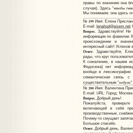
правы: по значению она бл
чтобы (чт
случая). Здесь "
Мы понимаем: она здесь оч
199
№
Имя: Елена Прислано:
E-mail:
lenahod@pisem.net
Вопрос.
Здравствуйте! Ни 
информации по фамилии Х
происхождении и значе
интересный сайт! Успехов в
Ответ.
Здравствуйте, Еле
рады, что круг пользовате
К сожалению, в нашем ис
Федосюка) нет информ
вообще в лексикографии 
семантическая связь с 
ходули
существительным "
"
200
№
Имя: Валентина Присл
E-mail:
URL:
Город: Москва
Вопрос.
Добрый день!
Пожалуйста, проверьте 
включающей в себя пред
производственные, снабжен
Почему-то смущает запятая
Большое спасибо.
Ответ.
Добрый день, Валенти