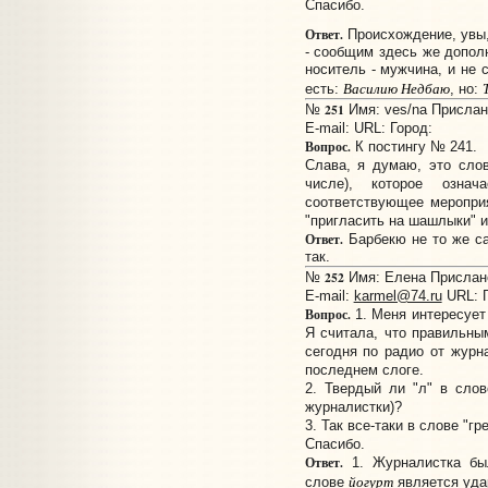
Спасибо.
Ответ.
Происхождение, увы,
- сообщим здесь же допол
носитель - мужчина, и не 
Василию Недбаю
есть:
, но:
251
№
Имя: ves/na Прислано
E-mail:
URL:
Город:
Вопрос.
К постингу № 241.
Слава, я думаю, это сло
числе), которое озн
соответствующее мероприя
"пригласить на шашлыки" и 
Ответ.
Барбекю не то же са
так.
252
№
Имя: Елена Прислано:
E-mail:
karmel@74.ru
URL:
Вопрос.
1. Меня интересует
Я считала, что правильны
сегодня по радио от журн
последнем слоге.
2. Твердый ли "л" в сло
журналистки)?
3. Так все-таки в слове "г
Спасибо.
Ответ.
1. Журналистка бы
йогурт
слове
является удар