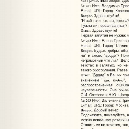
как причастный оборот здес
201
№
Имя: Владимир Присл
E-mail:
URL:
Город: Красно
Вопрос.
Здравствуйте!
"И всё-таки, кто вы, Елена?
Нужна ли первая запятая? 
Ответ.
Здравствуйте!
Первая запятая не нужна: ч
202
№
Имя: Елена Прислано:
E-mail:
URL:
Город: Таллин
Вопрос.
Будьте добры, объя
ли" и слово "вроде"? При
неграмотный что ли?" Дело
текстах в запятых, но не
такого обособления. Разве
Ответ.
"
Вроде
" в Ваших при
как будто
значением "
",
распространенная ошибк
неуверенности. Она обыч
С.И. Ожегова и Н.Ю. Шведо
203
№
Имя: Валентина Присл
E-mail:
URL:
Город: Москва
Вопрос.
Добрый вечер!
Подскажите, пожалуйста, н
можно используя различные п
Ставить ее не хочется, так,