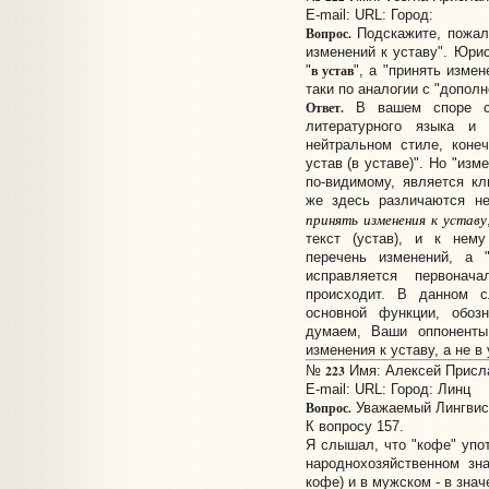
E-mail:
URL:
Город:
Вопрос.
Подскажите, пожалу
изменений к уставу". Юрис
в устав
"
", а "принять измен
таки по аналогии с "допол
Ответ.
В вашем споре ст
литературного языка и
нейтральном стиле, коне
устав (в уставе)". Но "изм
по-видимому, является к
же здесь различаются не
принять изменения к уставу
текст (устав), и к нем
перечень изменений, а 
исправляется первонач
происходит. В данном с
основной функции, обозн
думаем, Ваши оппоненты
изменения к уставу, а не в 
223
№
Имя: Алексей Прислан
E-mail:
URL:
Город: Линц
Вопрос.
Уважаемый Лингвис
К вопросу 157.
Я слышал, что "кофе" упот
народнохозяйственном зн
кофе) и в мужском - в знач