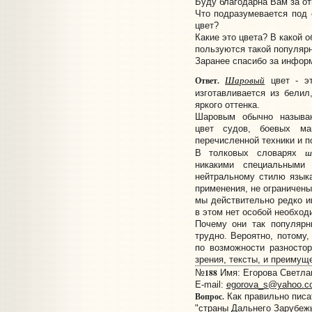
Буду благодарна Вам за от
Что подразумевается под 
цвет?
Какие это цвета? В какой 
пользуются такой популярн
Заранее спасибо за инфор
Шаровый
Ответ.
цвет - эт
изготавливается из бели
яркого оттенка.
Шаровым обычно называ
цвет судов, боевых ма
перечисленной техники и п
ш
В толковых словарях
никакими специальными
нейтральному стилю языка
применения, не ограничены
мы действительно редко и
в этом нет особой необход
Почему они так популярн
трудно. Вероятно, потому,
по возможности разностор
зрения, тексты, и преимущ
188
№
Имя: Егорова Светлан
E-mail:
egorova_s@yahoo.c
Вопрос.
Как правильно писа
"страны Дальнего Зарубежь