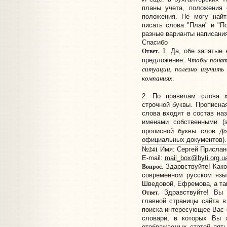
планы учета, положения 
положения. Не могу найт
писать слова "План" и "П
разные варианты написания
Спасибо
Ответ.
1. Да, обе запятые 
Чтобы понять
предложение:
ситуации, полезно изучить
компаниях
.
2. По правилам слова
строчной буквы. Прописна
слова входят в состав на
именами собственными (
До
прописной буквы слов
официальных документов).
241
№
Имя: Сергей Прислано
E-mail:
mail_box@byti.org.u
Вопрос.
Здарвствуйте! Како
современном русском язы
Шведовой, Ефремова, а так
Ответ.
Здравствуйте! Вы 
главной страницы сайта в
поиска интересующее Вас с
словари, в которых Вы х
отображаемых статей пят