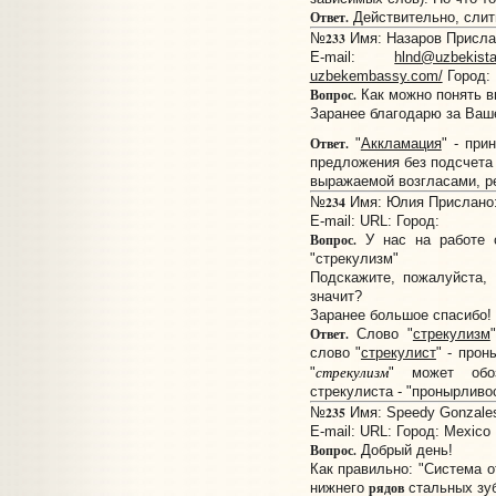
Ответ.
Действительно, слитн
233
№
Имя: Назаров Прислан
E-mail:
hlnd@uzbekist
uzbekembassy.com/
Город:
Вопрос.
Как можно понять в
Заранее благодарю за Ваш
Ответ.
"
Аккламация
" - при
предложения без подсчета 
выражаемой возгласами, ре
234
№
Имя: Юлия Прислано: 
E-mail:
URL:
Город:
Вопрос.
У нас на работе с
"стрекулизм"
Подскажите, пожалуйста,
значит?
Заранее большое спасибо!
Ответ.
Слово "
стрекулизм
слово "
стрекулист
" - прон
стрекулизм
"
" может обоз
стрекулиста - "пронырливос
235
№
Имя: Speedy Gonzales
E-mail:
URL:
Город: Mexico
Вопрос.
Добрый день!
Как правильно: "Система о
рядов
нижнего
стальных зу