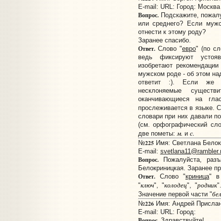
E-mail:
URL:
Город: Москва
Вопрос.
Подскажите, пожалуй
или среднего? Если мужс
отнести к этому роду?
Заранее спасибо.
Ответ.
Слово "
евро
" (по с
ведь фиксируют устояв
изобретают рекомендации
мужском роде - об этом над
ответит :). Если же с
несклоняемые существи
оканчивающиеся на гла
прослеживается в языке. С
словари при них давали по
(см. орфографический сло
м.
с.
две пометы:
и
225
№
Имя: Светлана Белокр
E-mail:
svetlana11@rambler.
Вопрос.
Пожалуйста, разъ
Белокриницкая. Заранее пр
Ответ.
Слово "
криница
" в
ключ
колодец
родник
"
", "
", "
"
бел
Значение первой части "
226
№
Имя: Андрей Прислано
E-mail:
URL:
Город:
Вопрос.
Здравствуйте!