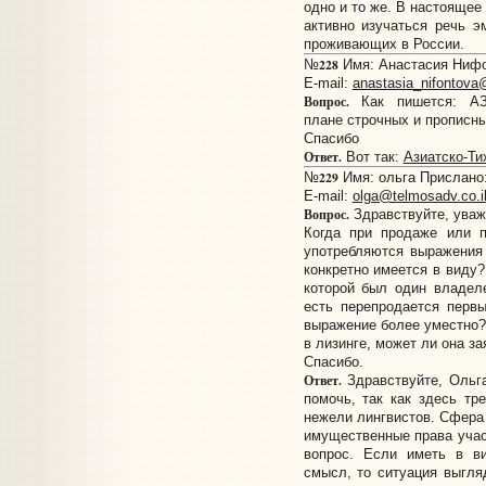
одно и то же. В настоящее
активно изучаться речь э
проживающих в России.
228
№
Имя: Анастасия Нифон
E-mail:
anastasia_nifontova
Вопрос.
Как пишется: А
плане строчных и прописны
Спасибо
Ответ.
Вот так:
Азиатско-Ти
229
№
Имя: ольга Прислано:
E-mail:
olga@telmosadv.co.i
Вопрос.
Здравствуйте, уваж
Когда при продаже или п
употребляются выражения 
конкретно имеется в виду?
которой был один владеле
есть перепродается первы
выражение более уместно?
в лизинге, может ли она за
Спасибо.
Ответ.
Здравствуйте, Ольг
помочь, так как здесь тр
нежели лингвистов. Сфера 
имущественные права учас
вопрос. Если иметь в в
смысл, то ситуация выгляд