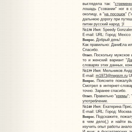
выглядела так: "
стременн
лошадь ("совании" ног в с
околицу, а "
на посошок
" ("
дальнюю дорогу при путеше
питии русский народ :)!
238
№
Имя: Speedy Gonzales
E-mail:
URL:
Город: Mexico
Вопрос.
Добрый день!
Е
Как правильно: Дани
ла и
Спасибо.
Ответ.
Поскольку мужское 
то и женский вариант "
Да
словарях этих данных, коне
239
№
Имя: Мельников Андре
E-mail:
m1973@nwgsm.ru
U
Вопрос.
Поясните пожалуйс
Смотрел в интернет-словар
точно. Заранее спасибо.
Ответ.
Правильно "
кремы
"; 
употребление.
240
№
Имя: Екатерина Присл
E-mail:
URL:
Город: Москва
Вопрос.
Подскажите, пожалу
в чем дело(,) и найти в
изучить опыт работы анало
И еще: в бухгалтерских т