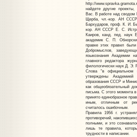
http://www.spravka.gramo
найдете другие проекты,
Вас. В работе над сводом 
Щерба, чл.-кор. АН СССР
Бархударов, проф. К. И. Б
кор. АН СССР Е. С. Истр
Каиров, канд. пед. наук 
академик С. П. Обнорск
правке этих правил были
Добромыслов, заведующ
языкознания Академии н
главного редактора жур
филологически наук Д. Э. 
Слова "в официальном 
утверждены Академией
образования СССР и Мини
как общеобязательный до
письма. С этого момента в
принято единобразное пра
иным, отличным от рек
считалось ошибочным.
Правила 1956 г. устраня
противоречий, накопивших
полными, и это сознавало
лишь те правила, котор
трудности в написании.