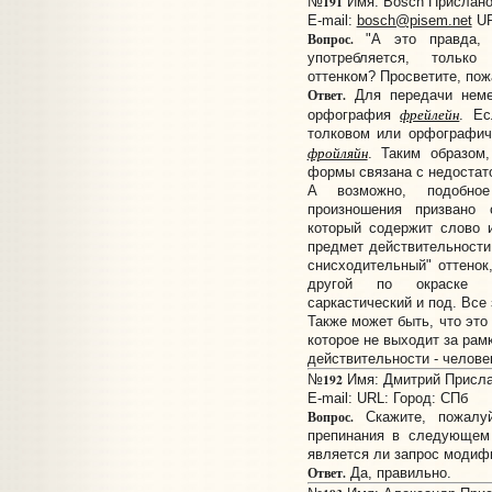
191
№
Имя: Bosch Прислано:
E-mail:
bosch@pisem.net
U
Вопрос.
"А это правда,
употребляется, только
оттенком? Просветите, пож
Ответ.
Для передачи немец
фрейлейн
орфография
. Е
толковом или орфографич
фройляйн
. Таким образом,
формы связана с недостат
А возможно, подобное
произношения призвано 
который содержит слово 
предмет действительности
снисходительный" оттенок
другой по окраске -
саркастический и под. Все 
Также может быть, что это
которое не выходит за рам
действительности - челове
192
№
Имя: Дмитрий Прислан
E-mail:
URL:
Город: СПб
Вопрос.
Скажите, пожалуй
препинания в следующем 
является ли запрос модиф
Ответ.
Да, правильно.