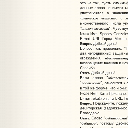
это не так, пусть химики-
данные слова не имеют м
употреблятся в значени
химическое вещество с к
множественного числа упо
"смазочные масла
". Чувству
208
№
Имя: Speedy Gonzales
E-mail:
URL:
Город: Mexico
Вопрос.
Добрый день!
Вопрос: как правильно: 
два неподвижных защитны
обеспечивающ
ограждения,
возвращение валиков в ис
Спасибо.
Ответ.
Добрый день!
обеспечива
Если слово "
подвижных
"
", относится к 
в той же форме, что и они: 
209
№
Имя: Катя Прислано: 1
E-mail:
eka@pniti.ru
URL:
Г
Вопрос.
Подскажите, пожалу
дебиторская (задолженност
Благодарю.
дебиторский
Ответ.
Слово "
дебитор
"
", поэтому "
дебит