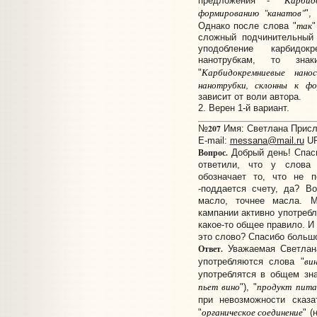
предложения - "
формированию "канатов"
",
так
Однако после слова "
"
сложный подчинительный
уподобление карбидок
нанотрубкам, то зна
Карбидокремниевые нан
"
нанотрубки, склонны к фо
зависит от воли автора.
2. Верен 1-й вариант.
207
№
Имя: Светлана Присла
E-mail:
messana@mail.ru
U
Вопрос.
Добрый день! Спаси
ответили, что у слова
обозначает то, что не п
-поддается счету, да? В
масло, точнее масла. 
кампании активно употребл
какое-то общее правило. И
это слово? Спасибо больш
Ответ.
Уважаемая Светлана
ви
употребляются слова "
употреблятся в общем зна
пьет вино
продукт пита
"), "
при невозможности сказа
органическое соединение
"
" (