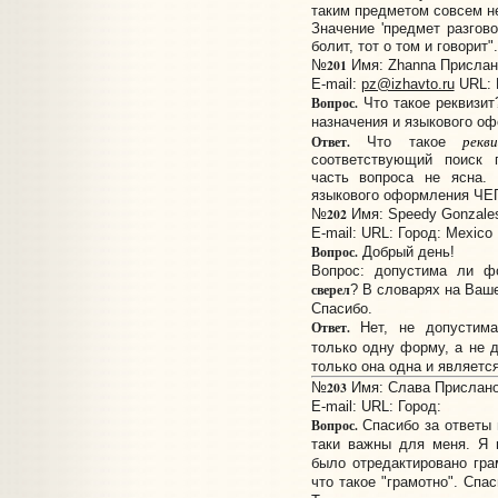
таким предметом совсем не
Значение 'предмет разгово
болит, тот о том и говорит".
201
№
Имя: Zhanna Прислано
E-mail:
pz@izhavto.ru
URL:
Вопрос.
Что такое реквизит
назначения и языкового о
рекв
Ответ.
Что такое
соответствующий поиск 
часть вопроса не ясна. 
языкового оформления ЧЕ
202
№
Имя: Speedy Gonzales
E-mail:
URL:
Город: Mexico
Вопрос.
Добрый день!
Вопрос: допустима ли ф
сверел
? В словарях на Ваш
Спасибо.
Ответ.
Нет, не допустима
только одну форму, а не д
только она одна и является
203
№
Имя: Слава Прислано:
E-mail:
URL:
Город:
Вопрос.
Спасибо за ответы 
таки важны для меня. Я н
было отредактировано грам
что такое "грамотно". Спа