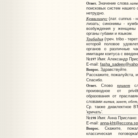
лат
Ответ.
Значение слова
поисковых систем нашего с
нетрудно.
Куннилингус
(лат. cunnus - 
лизать; синонимы - кумб
возбуждения у женщины 
органы губами и языком.
Трибадия
(греч. tribo - тер
которой половое удовле
органов о различные ча
имитации коитуса с введен
197
№
Имя: Александр Присл
E-mail:
fasha_sadeev@yaho
Вопрос.
Здравствуйте.
Расскажите, пожалуйста, и
Спасибо.
привет
Ответ.
Слово
сла
производное от privĕti
образования от праславянс
вития, завет, обет
словами
Ср. также диаклектное В
'кричать'.
198
№
Имя: Анна Прислано: 
E-mail:
anna-kht@eccona.sp
Вопрос.
Скажите, пожалу
классическая поговорк