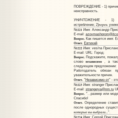
ПОВРЕЖДЕНИЕ - 1) причине
неисправность.
УНИЧТОЖЕНИЕ - 1) пр
перен.
истребление; 2)
униже
221
№
Имя: Александр Присл
E-mail:
azovmashprom@itco
Вопрос.
Как пишется имя: Е
Ответ.
Евтихий
.
222
№
Имя: ves/na Прислано:
E-mail:
URL:
Город:
Вопрос.
Подскажите, пожалу
независимо
слово
, а та
следующем предложении:
Работодатель обязан п
уважительности причин.
Ответ.
"
Независимо от
" - э
223
№
Имя: stranger Прислан
E-mail:
strangerya@nm.ru
U
Вопрос.
"...размер или моде
Спасибо!
Ответ.
Определение ставит
после однородных существ
которые вы выбрали...
".
224
№
Имя: Сергей Прислано