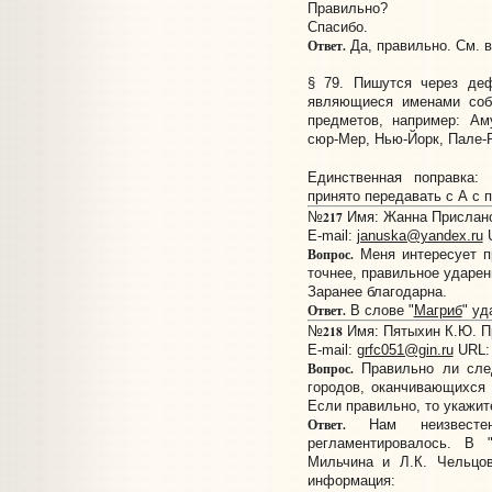
Правильно?
Спасибо.
Ответ.
Да, правильно. См. в
§ 79. Пишутся через дефи
являющиеся именами соб
предметов, например: Ам
сюр-Мер, Нью-Йорк, Пале-Р
Единственная поправка
принято передавать с А с 
217
№
Имя: Жанна Прислано:
E-mail:
januska@yandex.ru
Вопрос.
Меня интересует п
точнее, правильное ударен
Заранее благодарна.
Ответ.
В слове "
Магриб
" уд
218
№
Имя: Пятыхин К.Ю. Пр
E-mail:
grfc051@gin.ru
URL
Вопрос.
Правильно ли сле
городов, оканчивающихся н
Если правильно, то укажит
Ответ.
Нам неизвесте
регламентировалось. В 
Мильчина и Л.К. Чельцо
информация: