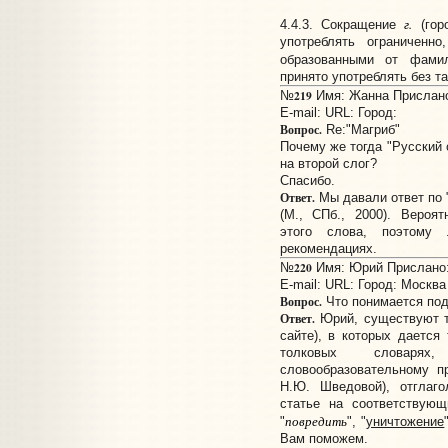
г.
4.4.3. Сокращение
(горо
употреблять ограниченно
образованными от фами
принято употреблять без та
219
№
Имя: Жанна Прислано:
E-mail:
URL:
Город:
Вопрос.
Re:"Магриб"
Почему же тогда "Русский
на второй слог?
Спасибо.
Ответ.
Мы давали ответ по
(М., СПб., 2000). Вероя
этого слова, поэтому
рекомендациях.
220
№
Имя: Юрий Прислано: 
E-mail:
URL:
Город: Москва
Вопрос.
Что понимается под
Ответ.
Юрий, существуют т
сайте), в которых дается
толковых словарях
словообразовательному п
Н.Ю. Шведовой), отглаг
статье на соответствующи
повредить
"
", "
уничтожение
Вам поможем.