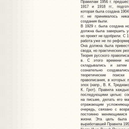
Правилам 1956 г. предше
1917 и 1918 гг., подго
которая была создана 1904 
гг. не принималось ник
создания были.
В 1929 г. была создана н
должна была завершить у
но проект не одобрили. С 
работа уже не по реформи
Она должна была привест
свода, но практических рез
Теория русского правописа
в. С этого времени но
складывались и затем
сознательно создавали
теоретические поиски
правописания, в которых
эпох (напр., В. К. Тредиак
К. Грот). Правила кажды
последующими целью: сов
на письме, делать его м
отражающим усложняющи
очередь, связано с возр
постоянно меняющимися 
жизни. Эта цель была
выработавшей Правила 1956