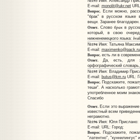
193
№
Имя: Александр Присл
E-mail:
monolit@ukr.net
URL
Вопрос.
Если можно, расск
"брак" в русском языке 
вещи. Заранее благодарен.
брак
Ответ.
Слово
в русски
который, в свою очеред
bra
нижненемецкого языка:
194
№
Имя: Татьяна Максиме
E-mail:
maximenko@pack.ru
Вопрос.
есть ли в совреме
Ответ.
Да, есть, для эт
орфографический словарь,
195
№
Имя: Владимир Присла
E-mail:
butus@km.ru
URL:
Г
Вопрос.
Подскажите, пожалу
теши". А насколько грамот
употребленное моим знак
Спасибо
Ответ.
Если это выражение 
известный всем приведенны
неграмотно.
196
№
Имя: Юля Прислано: 1
E-mail:
URL:
Город:
Вопрос.
Подскажите, пожал
"латентно", "куннилингус" 