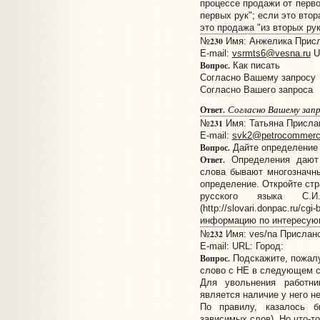
процессе продажи от перво
первых рук"; если это втор
это продажа "из вторых рук
230
№
Имя: Анжелика Присла
E-mail:
vsrmts6@vesna.ru
U
Вопрос.
Как писать
Согласно Вашему запросу
Согласно Вашего запроса
Согласно Вашему зап
Ответ.
231
№
Имя: Татьяна Прислан
E-mail:
svk2@petrocommerc
Вопрос.
Дайте определение 
Ответ.
Определения дают 
слова бывают многозначн
определение. Откройте стр
русского языка С
(http://slovari.donpac.ru/cg
информацию по интересую
232
№
Имя: ves/na Прислано:
E-mail:
URL:
Город:
Вопрос.
Подскажите, пожалу
слово с НЕ в следующем с
Для увольнения работн
является наличие у него н
По правилу, казалось б
зависимых слов). Но что-то