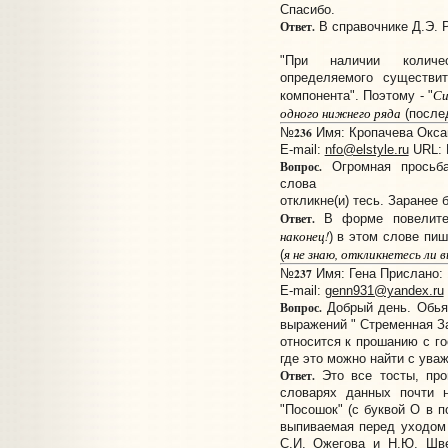
Спасибо.
Ответ.
В справочнике Д.Э. Р
"При наличии количе
определяемого существи
Си
компонента". Поэтому - "
одного нижнего
ряда
(послед
236
№
Имя: Кропачева Оксан
E-mail:
nfo@elstyle.ru
URL:
Вопрос.
Огромная просьба
слова
откликне(и) тесь. Заранее 
Ответ.
В форме повелител
наконец!
) в этом слове пи
я не знаю, откликнетесь ли 
(
237
№
Имя: Гена Прислано: 1
E-mail:
genn931@yandex.ru
Вопрос.
Добрый день. Обьяс
выражений " Стременная За
относится к прошанию с г
где это можно найти с ува
Ответ.
Это все тосты, про
словарях данных почти н
"Посошок" (с буквой О в п
выпиваемая перед уходом 
С.И. Ожегова и Н.Ю. Шве