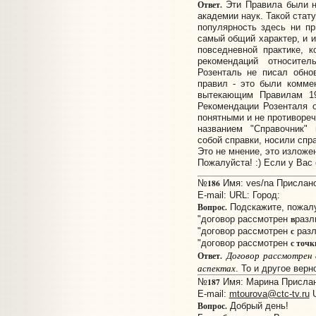
Ответ.
Эти Правила были н
академии наук. Такой стат
популярность здесь ни п
самый общий характер, и 
повседневной практике, 
рекомендаций относител
Розенталь не писал обно
правил - это были комме
вытекающим Правилам 195
Рекомендации Розенталя 
понятными и не противоре
названием "Справочник" 
собой справки, носили спр
Это не мнение, это излож
Пожалуйста! :) Если у Вас
186
№
Имя: ves/na Прислано:
E-mail:
URL:
Город:
Вопрос.
Подскажите, пожалу
в
"договор рассмотрен
разл
с
"договор рассмотрен
разл
с точк
"договор рассмотрен
Договор рассмотрен 
Ответ.
аспектах
. То и другое верн
187
№
Имя: Марина Прислано
E-mail:
mtourova@ctc-tv.ru
U
Вопрос.
Добрый день!