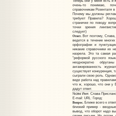
Теперь они у меня есть и 
очень-то понимаю, по
справочникам Розенталя в 
Почему мы должны регламе
требуют Правила? Хоро
страничке по поводу вопр
точки зрения лингвист
следует)
Ответ.
Вот поэтому, Слава,
ведется в течение многих
орфографии и пунктуаци
никакие справочники их н
назрела. Это та самая р
"реформой русского язык
неоднократно обруга
ангажированность журна
существует конкуренция, т
сыграли свою роль. Однако
виде работа над правилами
что ж, хорошо, что они у 
дадут ответ.
204
№
Имя: Слава Прислано:
E-mail:
URL:
Город:
Вопрос.
Ближе всего к ответ
близкий пример - вводны
вывод, что оборот надо в
своем письме. Но потом, 