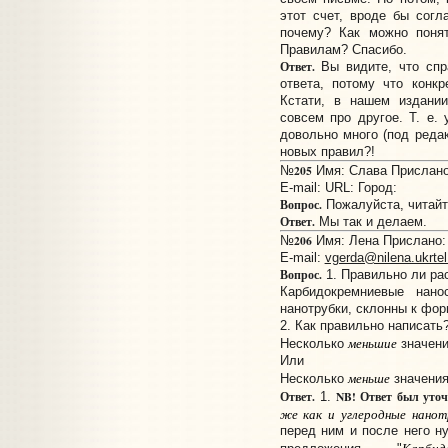
этот счет, вроде бы согл
почему? Как можно понят
Правилам? Спасибо.
Ответ.
Вы видите, что спр
ответа, потому что конк
Кстати, в нашем издании
совсем про другое. Т. е.
довольно много (под редак
новых правил?!
205
№
Имя: Слава Прислано:
E-mail:
URL:
Город:
Вопрос.
Пожалуйста, читайте
Ответ.
Мы так и делаем.
206
№
Имя: Лена Прислано: 
E-mail:
vgerda@nilena.ukrtel
Вопрос.
1. Правильно ли ра
Карбидокремниевые нано
нанотрубки, склонны к фор
2. Как правильно написать
меньшие
Несколько
значени
Или
меньше
Несколько
значения
Ответ.
NB! Ответ был уточн
1.
же как и углеродные нанот
перед ним и после него н
Карбид