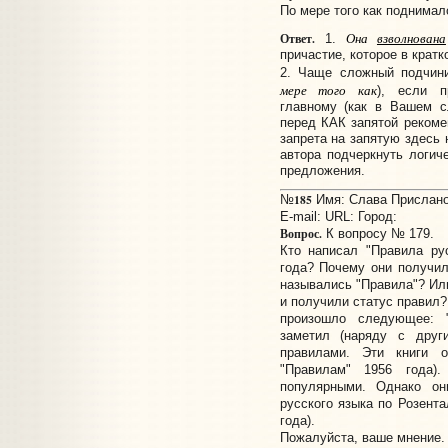
По мере того как поднимало
Она
взволнована
Ответ.
1.
причастие, которое в крат
2. Чаще сложный подчин
мере того как
), если п
главному (как в Вашем с
перед КАК запятой рекомен
запрета на запятую здесь 
автора подчеркнуть логи
предложения.
185
№
Имя: Слава Прислано:
E-mail:
URL:
Город:
Вопрос.
К вопросу № 179.
Кто написал "Правила ру
года? Почему они получил
назывались "Правила"? Ил
и получили статус правил?
произошло следующее: 
заметил (наряду с друг
правилами. Эти книги о
"Правилам" 1956 года).
популярными. Однако он
русского языка по Розента
года).
Пожалуйста, ваше мнение. 