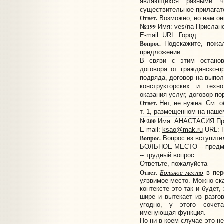
являющихся разными ча
существительное-прилагате
Ответ.
Возможно, но нам он
199
№
Имя: ves/na Прислано:
E-mail:
URL:
Город:
Вопрос.
Подскажите, пожа
предложении:
В связи с этим останов
договора от гражданско-пр
подряда, договор на выпол
конструкторских и техно
оказания услуг, договор по
Ответ.
Нет, не нужна. См. 
т. 1, размещенном на наше
200
№
Имя: АНАСТАСИЯ Прис
E-mail:
ksao@mak.ru
URL:
Вопрос.
Вопрос из вступител
БОЛЬНОЕ МЕСТО -- предме
-- трудный вопрос
Ответьте, пожалуйста
Больное место
Ответ.
в пер
уязвимое место. Можно ска
контексте это так и будет
шире и вытекает из разго
угодно, у этого сочет
именующая функция.
Но ни в коем случае это не