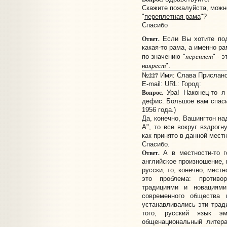
Скажите пожалуйста, можн
"
переплетная рама
"?
Спасибо
Ответ.
Если Вы хотите под
какая-то рама, а именно ра
переплет
по значению "
" - э
накрест
".
227
№
Имя: Слава Прислано:
E-mail:
URL:
Город:
Вопрос.
Ура! Наконец-то я
дефис. Большое вам спаси
1956 года.)
Да, конечно, Вашингтон на
А", то все вокруг вздрогн
как принято в данной мест
Спасибо.
Ответ.
А в местности-то го
английское произношение, 
русски, то, конечно, мест
это проблема: противо
традициями и новациям
современного общества
устанавливались эти трад
того, русский язык эм
общенациональный литера