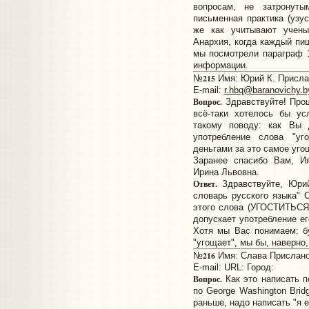
вопросам, не затронут
письменная практика (узу
же как учитывают учены
Анархия, когда каждый пиш
мы посмотрели параграф 1
информации.
215
№
Имя: Юрий К. Прислан
E-mail:
r.hbq@baranovichy.b
Вопрос.
Здравствуйте! Прош
всё-таки хотелось бы у
такому поводу: как Вы 
употребление слова "уго
деньгами за это самое уго
Заранее спасибо Вам, И
Ирина Львовна.
Ответ.
Здравствуйте, Юрий
словарь русского языка" 
этого слова (УГОСТИТЬСЯ 
допускает употребление е
Хотя мы Вас понимаем: б
"угощает", мы бы, наверно
216
№
Имя: Слава Прислано:
E-mail:
URL:
Город:
Вопрос.
Как это написать по
по George Washington Brid
раньше, надо написать "я 