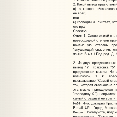
2. Какой вывод правильный
а) та, которая обозначена 
ее враг;
или
б) господин Х. считает, чт
его враг.
Спасибо.
самый
Ответ.
1. Слово
в эт
превосходной степени при
наивысшую степень про
"внушающий опасения, оп
языка: В 4 т. / Под ред. Д. 
2. Из двух предложенных
вывод "а", трактовка "б
предложении мысли. Но и
возможной, т. к. вовс
высказывание "Самый стра
той, которая обозначена с
эта мысль принадлежит к
"господину Х."), например: [
самый страшный ее враг - 
244
№
Имя: Дмитрий Прислан
E-mail:
URL:
Город: Москва
Вопрос.
Пожалуйста, подска
предложении: "Семинар 