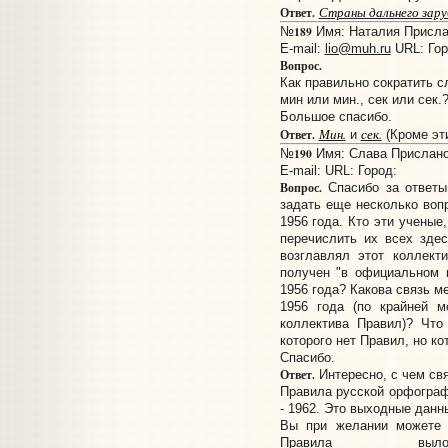
Страны дальнего зар
Ответ.
189
№
Имя: Наталия Прислан
E-mail:
lio@muh.ru
URL:
Гор
Вопрос.
Как правильно сократить сл
мин или мин., сек или сек.
Большое спасибо.
Мин.
сек.
Ответ.
и
(Кроме эт
190
№
Имя: Слава Прислано:
E-mail:
URL:
Город:
Вопрос.
Спасибо за ответ
задать еще несколько воп
1956 года. Кто эти ученые
перечислить их всех здес
возглавлял этот коллект
получен "в официальном 
1956 года? Какова связь м
1956 года (по крайней м
коллектива Правил)? Что
которого нет Правил, но ко
Спасибо.
Ответ.
Интересно, с чем свя
Правила русской орфографи
- 1962. Это выходные дан
Вы при желании можете н
Правила вы