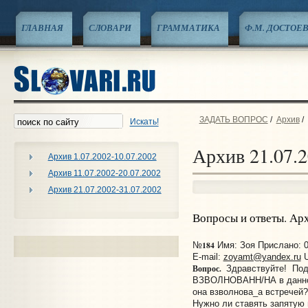
ГЛАВНАЯ
СЛОВАРИ
ГРАММАТИКА
Ф.М. ДОСТОЕ
ЗАДАТЬ ВОПРОС
/
Архив
/
Искать!
Архив 21.07.2
Архив 1.07.2002-10.07.2002
Архив 11.07.2002-20.07.2002
Архив 21.07.2002-31.07.2002
Вопросы и ответы. Ар
184
№
Имя: Зоя Прислано: 0
E-mail:
zoyamt@yandex.ru
U
Вопрос.
Здравствуйте! Под
ВЗВОЛНОВАНН/НА в данно
она взволнова_а встречей?
Нужно ли ставять запятую