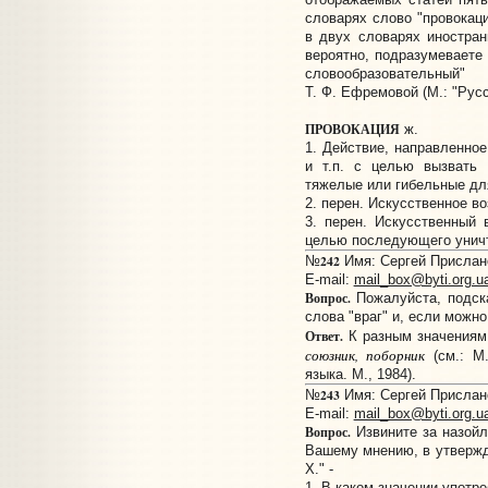
словарях слово "провокаци
в двух словарях иностра
вероятно, подразумеваете 
словообразовательный"
Т. Ф. Ефремовой (М.: "Русс
ПРОВОКАЦИЯ
ж.
1. Действие, направленное
и т.п. с целью вызвать 
тяжелые или гибельные дл
2. перен. Искусственное в
3. перен. Искусственный
целью последующего уничт
242
№
Имя: Сергей Прислано
E-mail:
mail_box@byti.org.u
Вопрос.
Пожалуйста, подск
слова "враг" и, если можно
Ответ.
К разным значения
союзник, поборник
(см.: М.
языка. М., 1984).
243
№
Имя: Сергей Прислано
E-mail:
mail_box@byti.org.u
Вопрос.
Извините за назойл
Вашему мнению, в утвержд
Х." -
1. В каком значении употр