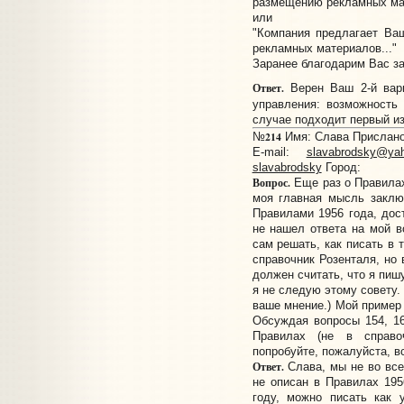
размещению рекламных мат
или
"Компания предлагает Ва
рекламных материалов..."
Заранее благодарим Вас за
Ответ.
Верен Ваш 2-й вари
управления: возможност
случае подходит первый из
214
№
Имя: Слава Прислано:
E-mail:
slavabrodsky@ya
slavabrodsky
Город:
Вопрос.
Еще раз о Правилах
моя главная мысль закл
Правилами 1956 года, дос
не нашел ответа на мой во
сам решать, как писать в 
справочник Розенталя, но 
должен считать, что я пиш
я не следую этому совету.
ваше мнение.) Мой пример 
Обсуждая вопросы 154, 16
Правилах (не в справо
попробуйте, пожалуйста, вс
Ответ.
Слава, мы не во все
не описан в Правилах 1956
году, можно писать как 