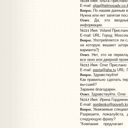
210
№
Имя: ольга Прислано: 
E-mail:
olga@telmosadv.co.i
Вопрос.
По нашим данным в
Нужна или нет запятая пос
Ответ.
Да, это вводный
информации.
211
№
Имя: Voland Прислано:
E-mail:
URL:
Город: Mosco
Вопрос.
Употребляется ли с
на которую вешают шторы
варианта?)
Ответ.
Нет, это не перекла
все окно или дверной прое
212
№
Имя: Олег Прислано: 
E-mail:
pasta@aha.ru
URL:
Вопрос.
Здравствуйте!
Как правильно сделать пер
вы-сшей?
Заранее благодарен.
Ответ.
Здравствуйте, Олег.
213
№
Имя: Ирина Гордиенко
E-mail:
gordienko@poverh.ki
Вопрос.
Уважаемые специал
Разрешите, пожалуйста, 
следующую фразу?
"Компания предлагае