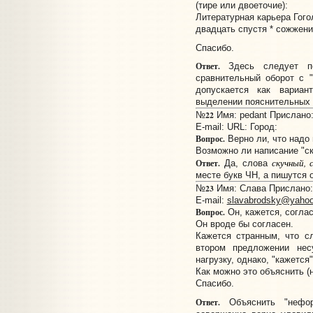
(тире или двоеточие):
Литературная карьера Гого
двадцать спустя * сожжени
Спасибо.
Ответ.
Здесь следует по
сравнительный оборот с "
допускается как вариа
выделении пояснительных 
22
№
Имя: pedant Прислано: 
E-mail:
URL:
Город:
Вопрос.
Верно ли, что надо 
Возможно ли написание "с
скучный, 
Ответ.
Да, слова
месте букв ЧН, а пишутся 
23
№
Имя: Слава Прислано: 
E-mail:
slavabrodsky@yaho
Вопрос.
Он, кажется, соглас
Он вроде бы согласен.
Кажется странным, что с
втором предложении нес
нагрузку, однако, "кажется
Как можно это объяснить 
Спасибо.
Ответ.
Объяснить "нефор