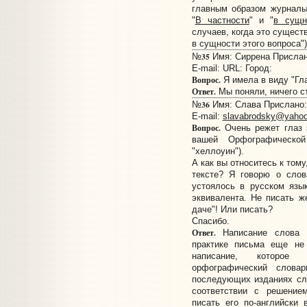
главным образом журналы
"
В частности
" и "
в сущн
случаев, когда это сущест
в сущности этого вопроса")
35
№
Имя: Сиррена Прислано
E-mail:
URL:
Город:
Вопрос.
Я имела в виду "Гла
Ответ.
Мы поняли, ничего ст
36
№
Имя: Слава Прислано: 
E-mail:
slavabrodsky@yaho
Вопрос.
Очень режет глаз э
вашей Орфографической
"хеллоуин").
А как вы относитесь к тому
тексте? Я говорю о слов
устоялось в русском язы
эквивалента. Не писать 
даче"! Или писать?
Спасибо.
Ответ.
Написание слова 
практике письма еще не
написание, которое 
орфографический слова
последующих изданиях сло
соответствии с решение
писать его по-английски 