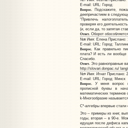
E-mail:
URL:
Город:
Вопрос.
Подскажите, пожа
деепричастием в следующ
"Привлечь налогоплате
проверяя его деятельность
(и, если да, то запятая ст
Ответ.
Оборот обособляется
8
№
Имя: Елена Прислано: 1
E-mail:
URL:
Город: Таллин
Вопрос.
Как правильно пис
плата? И есть ли вообще 
Спасибо.
Ответ.
Это равноправные ва
http://slovari.donpac.ru/ la
9
№
Имя: Игнат Прислано: 2
E-mail:
URL:
Город: Минск
Вопрос.
У меня вопрос п
прописной буквы в нач
математических терминов 
k-Многообразие называется
C*-алгебры впервые стали о
Это -- примеры из книг, вы
годы, вторая -- в 90-е. М
идущая после дефиса капи
математический объект и с