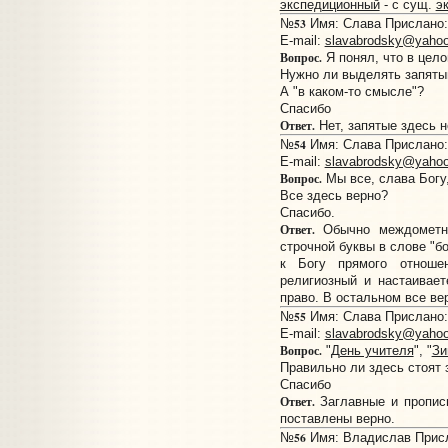
экспедиционный
- с сущ.
э
53
№
Имя: Слава Прислано: 
E-mail:
slavabrodsky@yaho
Вопрос.
Я понял, что в цело
Нужно ли выделять запяты
А "в каком-то смысле"?
Спасибо
Ответ.
Нет, запятые здесь н
54
№
Имя: Слава Прислано: 
E-mail:
slavabrodsky@yaho
Вопрос.
Мы все, слава Богу,
Все здесь верно?
Спасибо.
Ответ.
Обычно междометн
строчной буквы в слове "бо
к Богу прямого отноше
религиозный и настаивает
право. В остальном все ве
55
№
Имя: Слава Прислано: 
E-mail:
slavabrodsky@yaho
Вопрос.
"
День учителя
", "
Зи
Правильно ли здесь стоят 
Спасибо
Ответ.
Заглавные и прописн
поставлены верно.
56
№
Имя: Владислав Присла