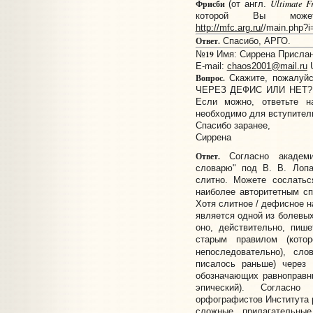
Ultimate F
Фрисби
(от англ.
которой Вы может
http://mfc.arg.ru/
/main.php?
Ответ.
Спасибо, АРГО.
19
№
Имя: Сиррена Прислано
E-mail:
chaos2001@mail.ru
Вопрос.
Скажите, пожалуйст
ЧЕРЕЗ ДЕФИС ИЛИ НЕТ? Р
Если можно, ответьте н
необходимо для вступител
Спасибо заранее,
Сиррена
Ответ.
Согласно академи
словарю" под В. В. Лопа
слитно. Можете сослатьс
наиболее авторитетным с
Хотя слитное / дефисное 
является одной из болевых
оно, действительно, пише
старым правилом (кото
непоследовательно), сл
писалось раньше) через 
обозначающих равноправны
эпический). Согласно
орфографистов Института р
сложные прилагательны