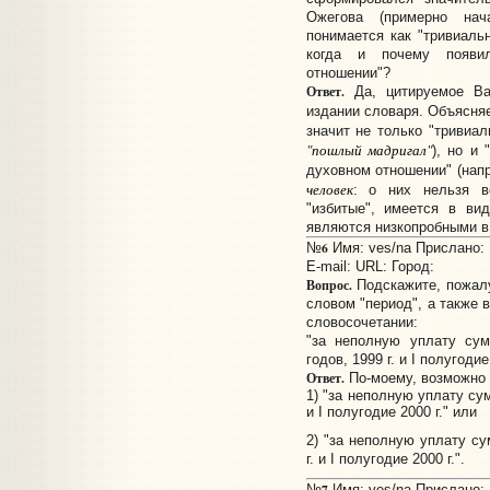
Ожегова (примерно нач
понимается как "тривиальн
когда и почему появил
отношении"?
Ответ.
Да, цитируемое Ва
издании словаря. Объясня
значит не только "тривиал
"пошлый мадригал"
), но и 
духовном отношении" (нап
человек
: о них нельзя в
"избитые", имеется в ви
являются низкопробными в
6
№
Имя: ves/na Прислано: 
E-mail:
URL:
Город:
Вопрос.
Подскажите, пожалу
словом "период", а также 
словосочетании:
"за неполную уплату сум
годов, 1999 г. и I полугодие
Ответ.
По-моему, возможно 
1) "за неполную уплату сум
и I полугодие 2000 г." или
2) "за неполную уплату су
г. и I полугодие 2000 г.".
7
№
Имя: ves/na Прислано: 