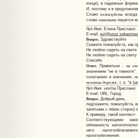
конце), в падежных формах
И, поэтому и в предложно
пожалуйста
Слово
всегда
ответьте
слове
пишется мя
2
№
Имя: Елена Прислано: 1
E-mail:
evt@souz.sebastopo
Вопрос.
Здравствуйте
Скажите пожалуйста, как п
Не люблю сидеть на свете
Не люблю сидеть на свету
Спасибо
на св
Ответ.
Правильно -
значением "не в темноте"
сочетаниях и значениях, 
человека дороже
, т. е. "в (
3
№
Имя: ves/na Прислано: 
E-mail:
URL:
Город:
Вопрос.
Добрый день,
подскажите, пожалуйста, в
запятыми с обеих сторон) о
К примеру, такой контекст:
Соответствующими зако
обязанность налогоплате
него налогооблагаем
налогообложения.