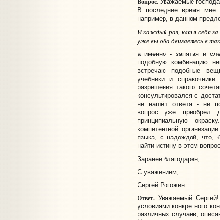
Вопрос.
Уважаемые господа
В последнее время мне в
например, в данном предло
И каждый раз, кляня себя за
уже вы оба двигаетесь в так
а именно - запятая и сл
подобную комбинацию не
встречаю подобные вещ
учебники и справочники
разрешения такого сочет
консультировался с доста
не нашёл ответа - ни по
вопрос уже приобрёл 
принципиальную окрас
компетентной организации
языка, с надеждой, что, 
найти истину в этом вопрос
Заранее благодарен,
С уважением,
Сергей Рогожин.
Ответ.
Уважаемый Сергей! 
условиями конкретного кон
различных случаев, описа