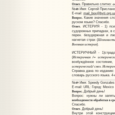
а
Ответ.
Правильно слитно:
48
№
Имя: Сергей Прислано:
E-mail:
mail_box@byti.org.u
Вопрос.
Какие значения сло
руском языке? Спасибо.
Ответ.
ИСТЕРИ'Я - 1) пси
судорожных припадках, в сл
перен. безудержная и лж
Шовинистич
нагнетая страх (
Военная истерия
).
ИСТЕРИ'ЧНЫЙ - 1)страда
Истеричная /= истеричес
(
возбуждённое состояние,
истерический/ смех. Истери
Справка дана по изданию:
словарь русского языка. 4-е
49
№
Имя: Speedy Gonzales 
E-mail:
URL:
Город: Mexico
Вопрос.
Добрый день!
Вопрос: нужны ли запят
необходимости обработки в ср
Спасибо.
Ответ.
Добрый день!
Внутри этой конструкц