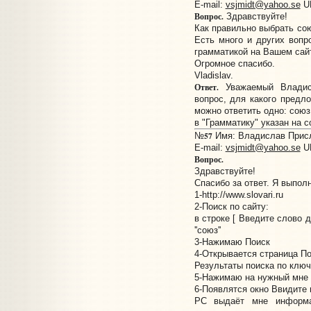
E-mail:
vsjmidt@yahoo.se
U
Вопрос.
Здравствуйте!
Как правильно выбрать со
Есть много и других вопр
грамматикой на Вашем сай
Огромное спасибо.
Vladislav.
Ответ.
Уважаемый Владисл
вопрос, для какого предл
можно ответить одно: союз
в "Грамматику" указан на 
57
№
Имя: Владислав Присла
E-mail:
vsjmidt@yahoo.se
U
Вопрос.
Здравствуйте!
Cпасибо за ответ. Я выпо
1-http://www.slovari.ru
2-Поиск по сайту:
в строке [ Введите слово 
''союз''
3-Нажимаю Поиск
4-Oткрывается страница По
Результаты поиска по клю
5-Нажимаю на нужный мне h
6-Появлятся окно Ввидите 
РС выдаёт мне информа