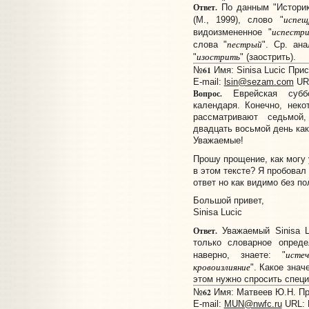
Ответ.
По данным "Историк
испещ
(М., 1999), слово "
испестр
видоизмененное "
пестрый
слова "
". Ср. ан
изострить
"
" (заострить).
61
№
Имя: Sinisa Lucic Прис
E-mail:
lsin@sezam.com
UR
Вопрос.
Еврейская суббо
календаря. Конечно, неко
рассматривают седьмой
двадцать восьмой день как
Уважаемые!
Прошу прощение, как могу 
в этом тексте? Я пробовал 
ответ но как видимо без по
Большой привет,
Sinisa Lucic
Ответ.
Уважаемый Sinisa L
только словарное опред
исте
наверно, знаете: "
кровоизлияние
". Какое знач
этом нужно спросить специ
62
№
Имя: Матвеев Ю.Н. При
E-mail:
MUN@nwfc.ru
URL: