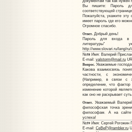
документам так как нужен 
Вы пишите: Пароль дл
соответствующей странице
Пожалуйста, укажите эту 
имеет пaроль где его можн
Огромное спасибо.
Ответ.
Добрый день!
Пароль для входа в "
литературы"
http://www.slovari.ru/lang/ru
58
№
Имя: Валерий Прислано
E-mail:
valstorm@mail.ru
UR
Вопрос.
Уважаемые господа
Какова взаимосвязь понят
частности, с экономич
(Например, в связи с 
определение, что фактор 
изменение которой являетс
как оно не раскрывает суть 
Ответ.
Уважаемый Валерий!
философская точка зрени
философам. А на сайте 
успеха!
59
№
Имя: Сергей Рогожин П
E-mail:
CeBeP@rambler.ru
U