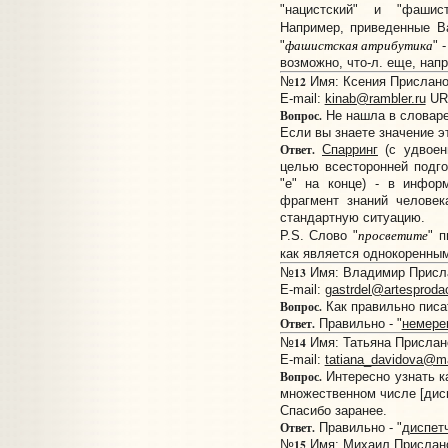
"нацистский" и "фашис
Например, приведенные Ва
фашистская атрибутика
"
" 
возможно, что-л. еще, нап
12
№
Имя: Ксения Прислано:
E-mail:
kinab@rambler.ru
UR
Вопрос.
Не нашла в словаре 
Если вы знаете значение э
Ответ.
Спарринг
(с удвоенн
целью всесторонней подг
"е" на конце) - в инфор
фрагмент знаний человек
стандартную ситуацию.
просветите
P.S. Слово "
" п
как является однокоренным
13
№
Имя: Владимир Прислан
E-mail:
gastrdel@artesproda
Вопрос.
Как правильно пи
Ответ.
Правильно - "
немере
14
№
Имя: Татьяна Прислано
E-mail:
tatiana_davidova@ma
Вопрос.
Интересно узнать к
множественном числе [дисп
Спасибо заранее.
Ответ.
Правильно - "
диспет
15
№
Имя: Михаил Прислано: