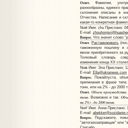
Ответ.
Фамилии, употре
разнообразны, единого пра
склонения описаны в кн
Отчества. Написание и скл
какая-то конкретная фамил
45
№
Имя: zhu Прислано: 04
E-mail:
zhouhongyi@huashen
Вопрос.
Что значит слово "
Ответ.
Растаможивать
(пос
таможенную пошлину и 
ввозе приобретенного за р
Толковый словарь совр
изменения конца XX столети
46
№
Имя: Эла Прислано: 12
E-mail:
Ella@ukranews.com
Вопрос.
Пожайлуста, объяс
препинания в фразе типа
тонн, или на 2% - до 2000 т
Объем производства у
Ответ.
тонн
Объе
. Возможно и так:
на 2%) - до 2000 тонн
.
47
№
Имя: Анна Прислано: 1
E-mail:
abekker@sozidanie.r
Вопрос.
Подскажите, пожа
"автогазозаправщик" или "
Спасибо.