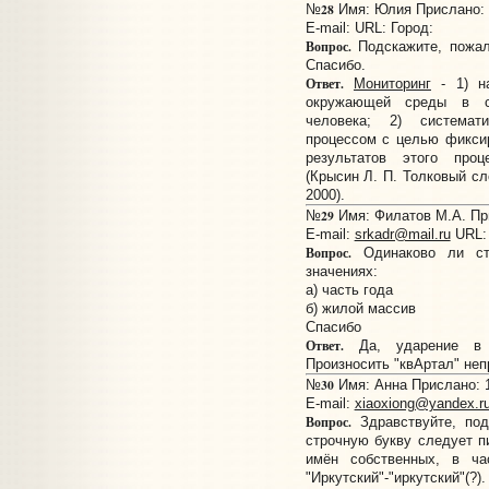
28
№
Имя: Юлия Прислано: 1
E-mail:
URL:
Город:
Вопрос.
Подскажите, пожалу
Спасибо.
Ответ.
Мониторинг
- 1) на
окружающей среды в св
человека; 2) системат
процессом с целью фиксир
результатов этого про
(Крысин Л. П. Толковый сл
2000).
29
№
Имя: Филатов М.А. При
E-mail:
srkadr@mail.ru
URL
Вопрос.
Одинаково ли ста
значениях:
а) часть года
б) жилой массив
Спасибо
Ответ.
Да, ударение в 
Произносить "квАртал" неп
30
№
Имя: Анна Прислано: 1
E-mail:
xiaoxiong@yandex.r
Вопрос.
Здравствуйте, под
строчную букву следует п
имён собственных, в час
"Иркутский"-"иркутский"(?).