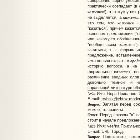
совершенно верно уловил
практически совпадает (в
кажется
!), а статус у них
кажется
не выделяется, а
кажется
это тем, что
- 
"казаться", причем кажетс
основном предложении ("он
или какому-то обобщенно
"вообще всем кажется"
запятыми, т. к. формаль
предложение, вставленное
врод
чего нельзя сказать о
историю вопроса, а на 
кажется
формальное:
- вв
различение вводных слов
довольно "темной" и н
справочной литературе об
24
№
Имя: Вера Прислано: 0
E-mail:
trybnik@chtpz.mode
Вопрос.
Запятая перед сою
можно, то правила
Ответ.
Перед союзом "а" вс
стоит в начале предложени
25
№
Имя: ves/na Прислано: 
E-mail:
URL:
Город:
Вопрос.
Подскажите, пожал