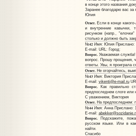
в конце этого названия до
Заранее благодарю вас за
Юлия
Ответ.
Если в конце какого
и внутренние кавычки, 
рисунком (напр., "елочки"
столько и должно быть зак
42
№
Имя: Юлия Прислано: 1
E-mail:
URL:
Город:
Вопрос.
Уважаемая служба! 
вопрос. Прошу прощения, 
ответы. Увы, я проиграла сп
Ответ.
Не огорчайтесь, выиг
43
№
Имя: Виктория Прислан
E-mail:
vikenti@e-mail.ru
UR
Вопрос.
Как правильно ст
предпоследнем слоге или 
С уважением, Виктория
Ответ.
На предпоследнем: п
44
№
Имя: Анна Прислано: 1
E-mail:
abekker@sozidanie.r
Вопрос.
Подскажите, пожа
русском языке. Или в ка
найти.
Спасибо