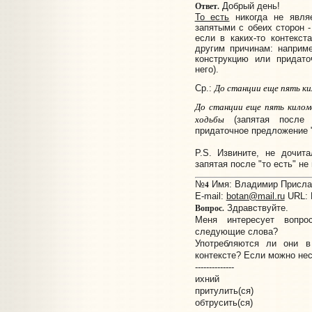
Ответ.
Добрый день!
То есть
никогда не явля
запятыми с обеих сторон -
если в каких-то контекст
другим причинам: наприм
конструкцию или придато
него).
До станции еще пять ки
Ср.:
До станции еще пять килом
ходьбы
(запятая после 
придаточное предложение "
P.S. Извините, не дочит
запятая после "то есть" не
4
№
Имя: Владимир Прислано
E-mail:
botan@mail.ru
URL:
Вопрос.
Здравствуйте.
Меня интересует вопр
следующие слова?
Употребляются ли они в
контексте? Если можно нес
--------------
ихний
притулить(ся)
обтрусить(ся)