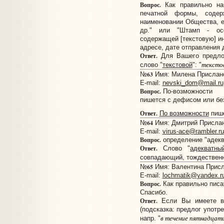
Вопрос.
Как правильно нап
печатной формы, содер
наименовании Общества, е
др." или "Штамп - осо
содержащей [текстовую] и
адресе, дате отправления 
Ответ.
Для Вашего предло
тексто
слово "
текстовой
": "
63
№
Имя: Милена Прислано:
E-mail:
nevski_dom@mail.ru
Вопрос.
По-возможности
пишется с дефисом или бе
Ответ.
По возможности
пише
64
№
Имя: Дмитрий Прислано
E-mail:
virus-ace@rambler.ru
Вопрос.
определение "адекв
Ответ.
Слово "
адекватны
совпадающий, тождественн
65
№
Имя: Валентина Присла
E-mail:
lochmatik@yandex.r
Вопрос.
Как правильно писат
Спасибо.
Ответ.
Если Вы имеете в 
(подсказка: предлог употре
в течение пятнадцат
напр. "