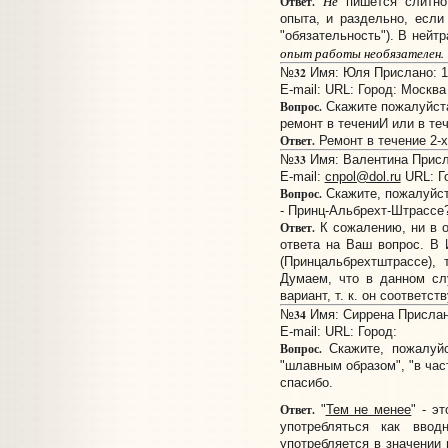
Не
Ответ.
пишется слитно,
опыта, и раздельно, если
"обязательность"). В нейт
опыт работы необязателен.
32
№
Имя: Юля Прислано: 16
E-mail:
URL:
Город: Москва
Вопрос.
Скажите пожалуйст
ремонт в течениИ или в те
Ответ.
Ремонт в течение 2-х
33
№
Имя: Валентина Присла
E-mail:
cnpol@dol.ru
URL:
Г
Вопрос.
Скажите, пожалуйст
- Принц-Альбрехт-Штрассе
Ответ.
К сожалению, ни в о
ответа на Ваш вопрос. В 
(Принцальбрехтштрассе), 
Думаем, что в данном сл
вариант, т. к. он соответс
34
№
Имя: Сиррена Прислано
E-mail:
URL:
Город:
Вопрос.
Скажите, пожалуйс
"шлавным образом", "в час
спасибо.
Ответ.
"
Тем не менее
" - э
употребляться как ввод
употребляется в значении 