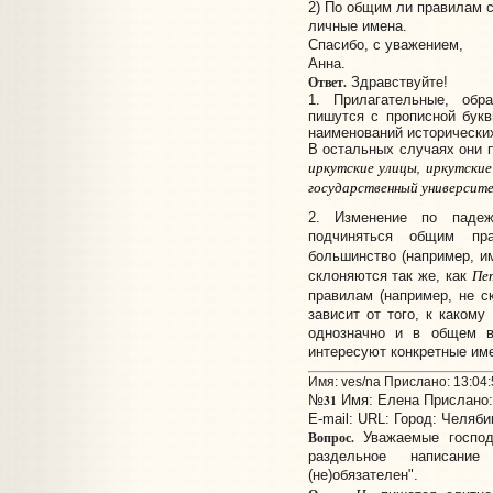
2) По общим ли правилам 
личные имена.
Спасибо, с уважением,
Анна.
Ответ.
Здравствуйте!
1. Прилагательные, обра
пишутся с прописной бук
наименований исторических
В остальных случаях они п
иркутские улицы, иркутские
государственный университе
2. Изменение по паде
подчиняться общим пр
большинство (например, и
Пе
склоняются так же, как
правилам (например, не с
зависит от того, к какому
однозначно и в общем в
интересуют конкретные име
Имя: ves/na Прислано: 13:04:
31
№
Имя: Елена Прислано: 
E-mail:
URL:
Город: Челяби
Вопрос.
Уважаемые господ
раздельное написани
(не)обязателен".