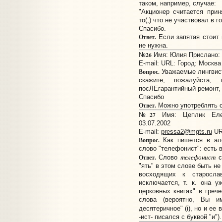
таком, например, случае:
"Акционер считается при
то(,) что не участвовал в 
Спасибо.
Ответ.
Если запятая стоит 
не нужна.
26
№
Имя: Юлия Прислано: 1
E-mail:
URL:
Город: Москва
Вопрос.
Уважаемые лингвис
скажите, пожалуйста,
посЛЕгарантийный ремонт,
Спасибо
Ответ.
Можно употреблять об
27
№
Имя: Цеплик Елен
03.07.2002
E-mail:
pressa2@mgts.ru
UR
Вопрос.
Как пишется в ал
слово "телефонист": есть 
телефонист
Ответ.
Слово
с
"ять" в этом слове быть не 
восходящих к старосла
исключается, т. к. она 
церковных книгах" в грече
слова (вероятно, Вы 
десятеричное" (i), но и ее
-ист- писался с буквой "и").