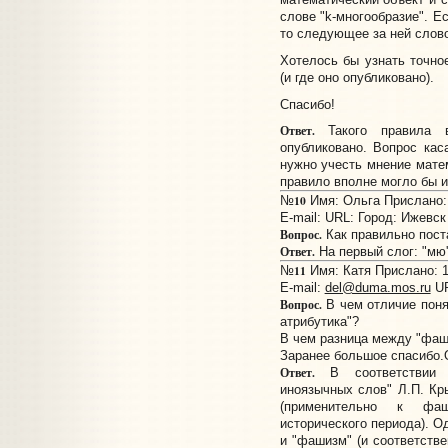
слове "k-многообразие". Е
то следующее за ней слово
Хотелось бы узнать точно
(и где оно опубликовано).
Спасибо!
Ответ.
Такого правила в
опубликовано. Вопрос кас
нужно учесть мнение мате
правило вполне могло бы и
10
№
Имя: Ольга Прислано: 
E-mail:
URL:
Город: Ижевск
Вопрос.
Как правильно поста
Ответ.
На первый слог: "мю'
11
№
Имя: Катя Прислано: 1
E-mail:
del@duma.mos.ru
U
Вопрос.
В чем отличие поня
атрибутика"?
В чем разница между "фаши
Заранее большое спасибо.
Ответ.
В соответствии с
иноязычных слов" Л.П. Кр
(применительно к фаш
исторического периода). О
и "фашизм" (и соответстве