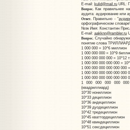
E-mail:
kulid@mail.ru
URL:
Г
Вопрос.
Как правильнее на
аудита: аудирование или 
Ответ.
Правильно - "
аудир
орфографическом словаре",
16
№
Имя: Константин Присл
E-mail:
aakknn@rambler.ru
U
Вопрос.
Случайно обнаружил
понятие слова ТРИЛЛИАРД
1 000 000 = 10^6 миллион
1 000 000 000 = 10^9 билл
1 000 000 000 000 = 10^12 
1 000 000 000 000 000 = 10
1 000 000 000 000 000 000 
1 000 000 000 000 000 000 
1 000 000 000 000 000 000 
1 000 000 000 000 000
(квадриллиард)
10^30 нониллион
10^33 дециллион
10^36 андециллион
10^39 дуодециллион
10^42 тредециллион
10^45 кваттордециллион
10^48 квиндециллион
10^51 сексдециллион