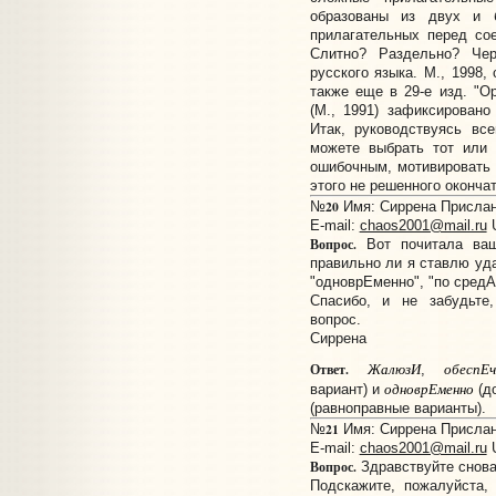
образованы из двух и 
прилагательных перед сое
Слитно? Раздельно? Че
русского языка. М., 1998,
также еще в 29-е изд. "О
(М., 1991) зафиксировано
Итак, руководствуясь вс
можете выбрать тот или 
ошибочным, мотивировать 
этого не решенного оконча
20
№
Имя: Сиррена Прислано
E-mail:
chaos2001@mail.ru
Вопрос.
Вот почитала ваш
правильно ли я ставлю уда
"одноврЕменно", "по сред
Спасибо, и не забудьте
вопрос.
Сиррена
ЖалюзИ
обеспЕч
Ответ.
,
одноврЕменно
вариант) и
(д
(равноправные варианты).
21
№
Имя: Сиррена Прислано
E-mail:
chaos2001@mail.ru
Вопрос.
Здравствуйте снова
Подскажите, пожалуйста,