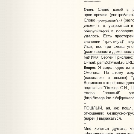
--------------
ихний
Ответ.
Слово
в ру
просторечию (употребляе
притулить(ся)
Слово
(разго
уголке
, т. е. устроиться 
обтрусить(ся)
в словарях 
удалось. Есть простореч
значении "трясти(сь)", в
Итак, все три слова упо
(разговорном и даже прост
5
№
Имя: Сергей Прислано: 
E-mail:
psm2k@mail.ru
URL
Вопрос.
Я видел одно из и
Ожегова. По этому изд
(насколько я помню) "ус
Возможно это не последнее
подписью "Ожегов С.И., Ш
слово "пошлый" у
(http://mega.km.ru/ojigov/
--
ПОШЛЫЙ, ая, ое; пошл, 
отношении; безвкусно-гр
(нареч.) выражаться.
--
Мне хочется думать, чт
сформировался значител