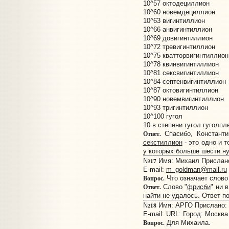
10^57 октодециллион
10^60 новемдециллион
10^63 вигинтиллион
10^66 анвигинтиллион
10^69 довигинтиллион
10^72 тревигинтиллион
10^75 кватторвигинтиллион
10^78 квинвигинтиллион
10^81 сексвигинтиллион
10^84 септенвигинтиллион
10^87 октовигинтиллион
10^90 новемвигинтиллион
10^93 тригинтиллион
10^100 гугол
10 в степени гугол гуголпл
Ответ.
Спасибо, Константи
секстиллион
- это одно и 
у которых больше шести ну
17
№
Имя: Михаил Прислано:
E-mail:
m_goldman@mail.ru
Вопрос.
Что означает слово
Ответ.
Слово "
фрисби
" ни 
найти не удалось. Ответ п
18
№
Имя: АРГО Прислано: 1
E-mail:
URL:
Город: Москва
Вопрос.
Для Михаила.