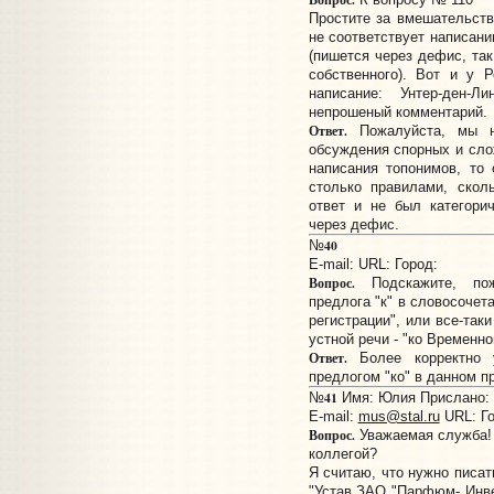
Простите за вмешательств
не соответствует написанию
(пишется через дефис, так
собственного). Вот и у 
написание: Унтер-ден-
непрошеный комментарий.
Ответ.
Пожалуйста, мы ни
обсуждения спорных и сло
написания топонимов, то
столько правилами, скол
ответ и не был категори
через дефис.
40
№
E-mail:
URL:
Город:
Вопрос.
Подскажите, пож
предлога "к" в словосочет
регистрации", или все-так
устной речи - "ко Временно
Ответ.
Более корректно у
предлогом "ко" в данном п
41
№
Имя: Юлия Прислано: 1
E-mail:
mus@stal.ru
URL:
Г
Вопрос.
Уважаемая служба! 
коллегой?
Я считаю, что нужно писат
"Устав ЗАО "Парфюм- Инве