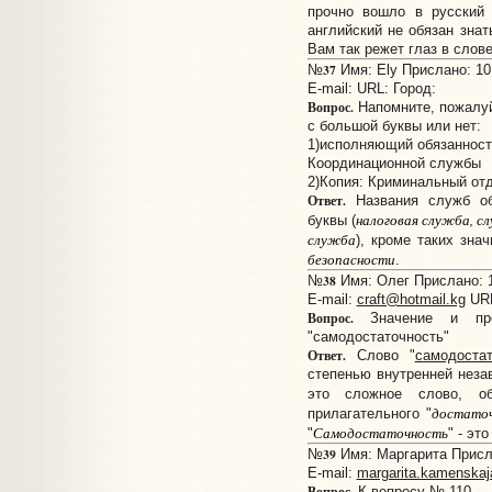
прочно вошло в русский 
английский не обязан знат
Вам так режет глаз в слове
37
№
Имя: Ely Прислано: 10:
E-mail:
URL:
Город:
Вопрос.
Напомните, пожалуй
с большой буквы или нет:
1)исполняющий обязанност
Координационной службы
2)Копия: Криминальный от
Ответ.
Названия служб об
налоговая служба, с
буквы (
служба
), кроме таких зна
безопасности
.
38
№
Имя: Олег Прислано: 1
E-mail:
craft@hotmail.kg
UR
Вопрос.
Значение и прои
"самодостаточность"
Ответ.
Слово "
самодоста
степенью внутренней неза
это сложное слово, об
достато
прилагательного "
Самодостаточность
"
" - эт
39
№
Имя: Маргарита Присла
E-mail:
margarita.kamenska
Вопрос.
К вопросу № 110