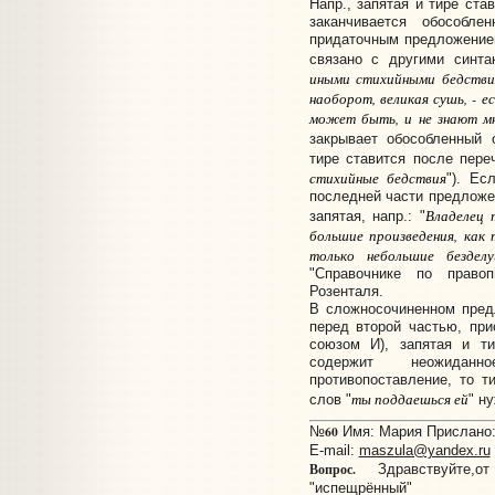
Напр., запятая и тире ста
заканчивается обособл
придаточным предложением,
связано с другими синта
иными стихийными бедствиям
наоборот, великая сушь, - е
может быть, и не знают мн
закрывает обособленный 
тире ставится после пер
стихийные бедствия
"). Ес
последней части предложен
Владелец 
запятая, напр.: "
большие произведения, как т
только небольшие бездел
"Справочнике по право
Розенталя.
В сложносочиненном пред
перед второй частью, пр
союзом И), запятая и ти
содержит неожидан
противопоставление, то т
ты поддаешься ей
слов "
" н
60
№
Имя: Мария Прислано: 
E-mail:
maszula@yandex.ru
Вопрос.
Здравствуйте,о
"испещрённый"