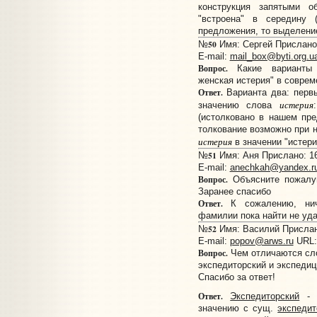
конструкция запятыми 
"встроена" в середину
предложения, то выделени
50
№
Имя: Сергей Прислано:
E-mail:
mail_box@byti.org.u
Вопрос.
Какие варианты т
женская истерия" в соврем
Ответ.
Варианта два: первы
истерия
значению слова
(истолковано в нашем пр
толкование возможно при 
истерия
в значении "истерик
51
№
Имя: Аня Прислано: 16
E-mail:
anechkah@yandex.r
Вопрос.
Объясните пожалу
Заранее спасибо
Ответ.
К сожалению, ниче
фамилии пока найти не уд
52
№
Имя: Василий Прислано
E-mail:
popov@arws.ru
URL
Вопрос.
Чем отличаются сл
экспедиторский и экспедиц
Спасибо за ответ!
Ответ.
Экспедиторский
- э
значению с сущ.
экспедит