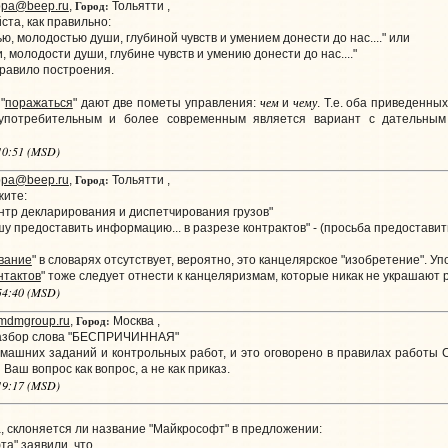
Город:
ppa@beep.ru
,
Тольятти ,
та, как правильно:
, молодостью души, глубиной чувств и умением донести до нас...." или
 молодости души, глубине чувств и умению донести до нас...."
правило построения.
чем
чему
"
поражаться
" дают две пометы управления:
и
. Т.е. оба приведенн
 употребительным и более современным является вариант с дательным 
:10:51 (MSD)
Город:
ppa@beep.ru
,
Тольятти ,
жите:
ентр декларирования и диспетчирования грузов"
шу предоставить информацию... в разрезе контрактов" - (просьба предостав
вание
" в словарях отсутствует, вероятно, это канцелярское "изобретение". У
нтактов
" тоже следует отнести к канцеляризмам, которые никак не украшают р
:54:40 (MSD)
Город:
dmgroup.ru
,
Москва ,
азбор слова "БЕСПРИЧИННАЯ"
шних заданий и контрольных работ, и это оговорено в правилах работы Сл
аш вопрос как вопрос, а не как приказ.
:19:17 (MSD)
 склоняется ли название "Майкрософт" в предложении:
" заявили, что ...