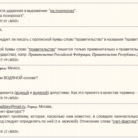
тся ударение в выражении: "
на похоронах
".
а похорона'х".
:05:01 (MSD)
а,
едует ли писать с прописной буквы слово "правительство" в названии "прави
ой буквы слово "
правительство
" пишется только применительно к правитель
Правительство Российской Федерации, Правительство Республики 
дарства), напр.
:55:39 (MSD)
род:
Mexico,
или ВОДЯНОЙ основе?
арианта (
водный
и
водяной
) допустимы. Как это принято в качестве термина 
:58:59 (MSD)
Город:
altsev@mail.ru
,
Москва,
счет-фактура"?
ляет проблему, которая, насколько нам известно, в словарях окончательн
род следует определять по ней (т.е. мужской). Отнесение слова "
счет-фактура
:58:12 (MSD)