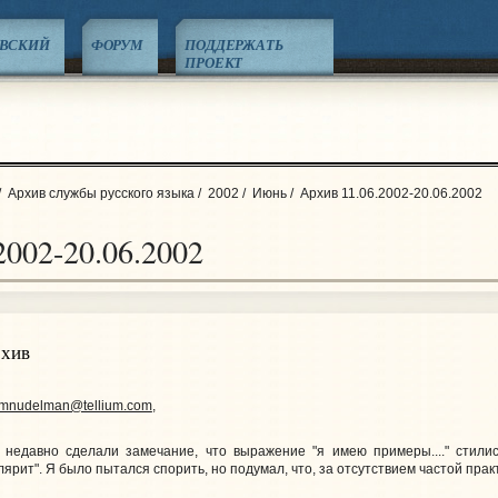
ЕВСКИЙ
ФОРУМ
ПОДДЕРЖАТЬ
ПРОЕКТ
/
Архив службы русского языка
/
2002
/
Июнь
/
Архив 11.06.2002-20.06.2002
2002-20.06.2002
рхив
mnudelman@tellium.com
,
 недавно сделали замечание, что выражение "я имею примеры...." стили
елярит". Я было пытался спорить, но подумал, что, за отсутствием частой прак