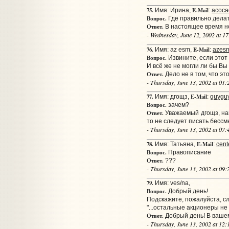
75.
E-Mail
Имя: Ирина,
:
acoca
Вопрос.
Где правильно делат
Ответ.
В настоящее время нор
- Wednesday, June 12, 2002 at 1
76.
E-Mail
Имя: az esm,
:
azesm
Вопрос.
Извините, если этот
И всё же не могли ли бы Вы
Ответ.
Дело не в том, что э
- Thursday, June 13, 2002 at 01
77.
E-Mail
Имя: дгощз,
:
guyguy
Вопрос.
зачем?
Ответ.
Уважаемый дгощз, наша
то не следует писать бессм
- Thursday, June 13, 2002 at 07
78.
E-Mail
Имя: Татьяна,
:
cent
Вопрос.
Правописание
Ответ.
???
- Thursday, June 13, 2002 at 09
79.
Имя: ves/na,
Вопрос.
Добрый день!
Подскажите, пожалуйста, сл
"...остальные акционеры не
Ответ.
Добрый день! В ваше
- Thursday, June 13, 2002 at 12