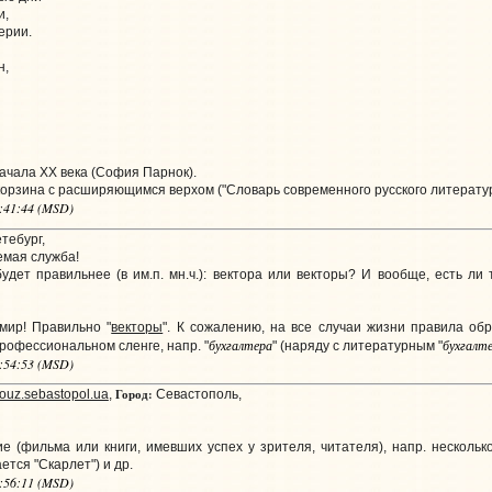
и,
ерии.
н,
ачала XX века (София Парнок).
корзина с расширяющимся верхом ("Словарь современного русского литературно
3:41:44 (MSD)
тебург,
емая служба!
будет правильнее (в им.п. мн.ч.): вектора или векторы? И вообще, есть 
мир! Правильно "
векторы
". К сожалению, на все случаи жизни правила об
бухгалтера
бухгалт
рофессиональном сленге, напр. "
" (наряду с литературным "
2:54:53 (MSD)
Город:
ouz.sebastopol.ua
,
Севастополь,
е (фильма или книги, имевших успех у зрителя, читателя), напр. нескольк
ется "Скарлет") и др.
3:56:11 (MSD)