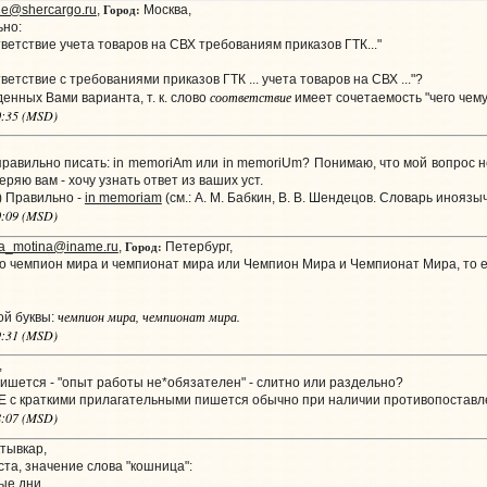
Город:
ne@shercargo.ru
,
Москва,
ьно:
ветствие учета товаров на СВХ требованиям приказов ГТК..."
етствие с требованиями приказов ГТК ... учета товаров на СВХ ..."?
соответствие
нных Вами варианта, т. к. слово
имеет сочетаемость "чего чему" 
20:35 (MSD)
равильно писать: in memoriAm или in memoriUm? Понимаю, что мой вопрос не 
веряю вам - хочу узнать ответ из ваших уст.
) Правильно -
in memoriam
(см.: А. М. Бабкин, В. В. Шендецов. Словарь иноязыч
40:09 (MSD)
Город:
ya_motina@iname.ru
,
Петербург,
о чемпион мира и чемпионат мира или Чемпион Мира и Чемпионат Мира, то е
чемпион мира, чемпионат мира.
ой буквы:
09:31 (MSD)
,
пишется - "опыт работы не*обязателен" - слитно или раздельно?
Е с краткими прилагательными пишется обычно при наличии противопоставл
28:07 (MSD)
тывкар,
та, значение слова "кошница":
ные дни