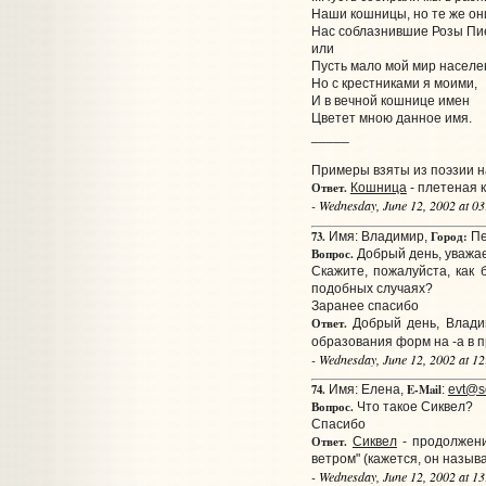
Наши кошницы, но те же он
Нас соблазнившие Розы Пи
или
Пусть мало мой мир населе
Но с крестниками я моими,
И в вечной кошнице имен
Цветет мною данное имя.
_____
Примеры взяты из поэзии н
Ответ.
Кошница
- плетеная 
- Wednesday, June 12, 2002 at 0
73.
Город:
Имя: Владимир,
Пе
Вопрос.
Добрый день, уважа
Скажите, пожалуйста, как 
подобных случаях?
Заранее спасибо
Ответ.
Добрый день, Влади
образования форм на -а в п
- Wednesday, June 12, 2002 at 1
74.
E-Mail
Имя: Елена,
:
evt@s
Вопрос.
Что такое Сиквел?
Спасибо
Ответ.
Сиквел
- продолжени
ветром" (кажется, он называ
- Wednesday, June 12, 2002 at 1