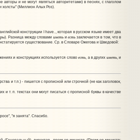
 авторы и не могут являться авторитетами) в песнях, с глаголом
л и холсты" (Миллион Алых Роз).
нглийской конструкции I have.., которая в русском языке имеет два
еры
иметь
есть
). Разница между словами
и
заключается в том, что в
онстатируется существование. Ср. в Словаре Ожегова и Шведовой:
есть
иметь
ажениях и конструкциях используется слово
, а в других
, и
ва и т.п.) - пишется с прописной или строчной (не как заголовок,
х и т. п. текстах они могут писаться с прописной буквы в качестве
осе", "я занята". Спасибо.