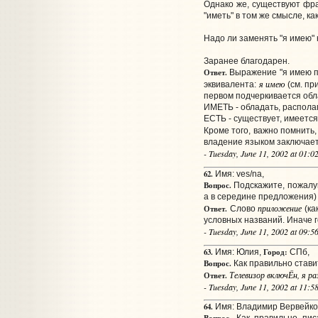
Однако же, существуют фра
"иметь" в том же смысле, ка
Надо ли заменять "я имею" на
Заранее благодарен.
Ответ.
Выражение "я имею при
я имею
эквивалента:
(см. пр
первом подчеркивается обла
ИМЕТЬ - обладать, располаг
ЕСТЬ - существует, имеется
Кроме того, важно помнить,
владение языком заключает
- Tuesday, June 11, 2002 at 01:
62.
Имя: ves/na,
Вопрос.
Подскажите, пожалуйс
а в середине предложения) 
приложение
Ответ.
Слово
(ка
условных названий. Иначе г
- Tuesday, June 11, 2002 at 09:
63.
Город:
Имя: Юлия,
СПб,
Вопрос.
Как правильно ставит
Телевизор включЁн, я ра
Ответ.
- Tuesday, June 11, 2002 at 11:
64.
Имя: Владимир Вервейко