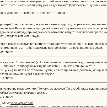
зы со словом иметь, которые употреблялись классиками, или (хотя песенные
к то: "Но чтоб иметь детей, кому ума не доставало" (Грибоедов), "...домик име
 "у меня есть", всегда ли, и, если нет - то когда?
меры", действительно, звучит не очень по-русски; скорее всего, это калька а
у меня есть
у меня есть прим
иведенные Вами примеры про детей и холсты) и
(
дание чем-нибудь, принадлежность чего-либо кому-то, а во втором просто к
ать, владеть кем-чем-нибудь.
.
 что в языке большую роль играет традиция употребления, т. е. в одних выр
ся именно в том, чтобы правильно воспроизводить в речи подобные вещи.
02:07 (MSD)
та, слово "приложение" (к Постановлению Правительства, приказу министерст
- например, "приведенных в п(П)риложении к Приказу Минфина от..."
приказ
к и
) пишется со строчной буквы, но в специальных деловых, юридически
оворя, ошибки не будет в любом случае.
56:11 (MSD)
ь ударение в выражениях: "телевизор включен", "я разобралась в данном вопр
зобралАсь в данном вопросе, я занятА.
58:14 (MSD)
E-Mail
,
:
vervev@kivo.com
,