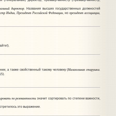
ый (Генеральный) директор, премьер-министр (Премьер-министр;
ральный директор
. Названия высших государственных должностей
стр Индии, Президент Российской Феденации
президент ассоциации,
, но
йте!).
Малахольная старушка.
ии, а также свойственный такому человеку (
15).
ировать по релевантности
значит сортировать по степени важности,
встретилось это выражение.