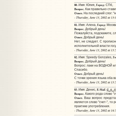
80.
Город:
Имя: Юлия,
СПб,
Вопрос.
Как правильно стави
Ответ.
На последний слог: "н
- Thursday, June 13, 2002 at 13
81.
Город:
Имя: Алена,
Москв
Вопрос.
Добрый день!
Пожалуйста, подскажите, сл
Ответ.
Добрый день!
Нет, не следует. С прописн
исполнительной власти госу
- Thursday, June 13, 2002 at 13
82.
Го
Имя: Speedy Gonzales,
Вопрос.
Добрый день!
Вопрос: лаки на ВОДНОЙ 
Спасибо.
Ответ.
Добрый день!
С точки зрения языка оба в
- Thursday, June 13, 2002 at 13
83.
E-Mail
Имя: Денис,
:
d_e_m
Вопрос.
Какого рода слово "
Ответ.
Ваш вопрос представ
является слово "счет-", то 
практике употребления.
- Thursday, June 13, 2002 at 14