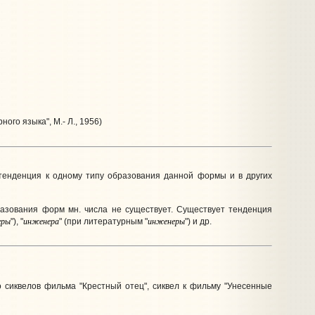
го языка", М.- Л., 1956)
ли тенденция к одному типу образования данной формы и в других
разования форм мн. числа не существует. Существует тенденция
еры
инженера
инженеры
"), "
" (при литературным "
") и др.
о сиквелов фильма "Крестный отец", сиквел к фильму "Унесенные