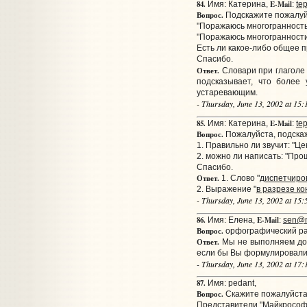
84.
E-Mail
Имя: Катерина,
:
te
Вопрос.
Подскажите пожалуйс
"Поражаюсь многогранностью
"Поражаюсь многогранности,
Есть ли какое-либо общее 
Спасибо.
Ответ.
Словари при глаголе 
подсказывает, что более
устаревающим.
- Thursday, June 13, 2002 at 15
85.
E-Mail
Имя: Катерина,
:
te
Вопрос.
Пожалуйста, подска
1. Правильно ли звучит: "Ц
2. можно ли написать: "Про
Спасибо.
Ответ.
1. Слово "
диспетчиро
2. Выражение "
в разрезе ко
- Thursday, June 13, 2002 at 15
86.
E-Mail
Имя: Елена,
:
sen@m
Вопрос.
орфографический р
Ответ.
Мы не выполняем дома
если бы Вы формулировали В
- Thursday, June 13, 2002 at 17
87.
Имя: pedant,
Вопрос.
Скажите пожалуйста,
Представители "Майкрософта