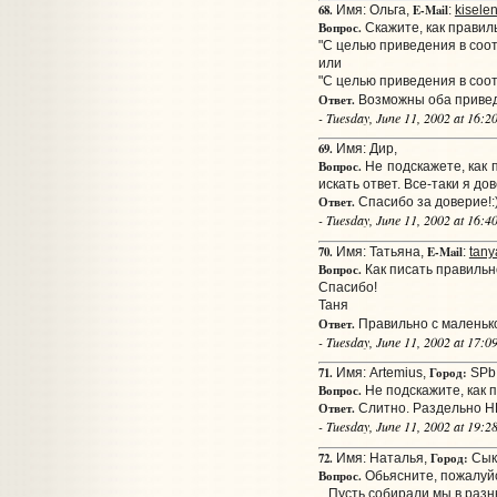
68.
E-Mail
Имя: Ольга,
:
kisele
Вопрос.
Скажите, как правил
"С целью приведения в соот
или
"С целью приведения в соотв
Ответ.
Возможны оба приведе
- Tuesday, June 11, 2002 at 16:
69.
Имя: Дир,
Вопрос.
Не подскажете, как п
искать ответ. Все-таки я до
Ответ.
Спасибо за доверие!:
- Tuesday, June 11, 2002 at 16:
70.
E-Mail
Имя: Татьяна,
:
tan
Вопрос.
Как писать правильн
Спасибо!
Таня
Ответ.
Правильно с маленьк
- Tuesday, June 11, 2002 at 17:
71.
Город:
Имя: Artemius,
SPb
Вопрос.
Не подскажите, как 
Ответ.
Слитно. Раздельно Н
- Tuesday, June 11, 2002 at 19:
72.
Город:
Имя: Наталья,
Сык
Вопрос.
Обьясните, пожалуйс
...Пусть собирали мы в раз