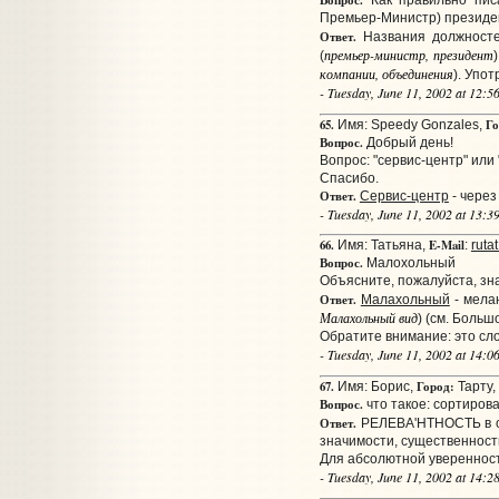
Вопрос.
Как правильно писа
Премьер-Министр) президен
Ответ.
Названия должносте
премьер-министр, президент
(
компании, объединения
). Упо
- Tuesday, June 11, 2002 at 12:
65.
Го
Имя: Speedy Gonzales,
Вопрос.
Добрый день!
Вопрос: "сервис-центр" или
Спасибо.
Ответ.
Сервис-центр
- через
- Tuesday, June 11, 2002 at 13:
66.
E-Mail
Имя: Татьяна,
:
ruta
Вопрос.
Малохольный
Объясните, пожалуйста, зн
Ответ.
Малахольный
- мела
Малахольный вид
) (см. Больш
Обратите внимание: это сло
- Tuesday, June 11, 2002 at 14:
67.
Город:
Имя: Борис,
Тарту,
Вопрос.
что такое: сортиров
Ответ.
РЕЛЕВА'НТНОСТЬ в од
значимости, существенност
Для абсолютной уверенности
- Tuesday, June 11, 2002 at 14: