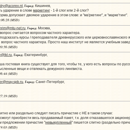
Город:
dry@acorex.nt
,
Кишинев,
ь ударение в слове
маркетинг
- 1-й слог или 2-й слог?
ма допускает двоякое ударение в этом слове: и "ма'ркетинг", и "марке'тинг".
7:06:28 (MSD)
Город:
rim@mtu-net.ru
,
Москва,
 вопрос считается вопросом частного характера.
 подсказать курсы / преподавателя древнерусского или церковнославянского
то вопрос частного характера. Просто наш институт не является учебным за
:20:56 (MSD)
Город:
@lkl.ru
,
Eкатеринбург,
 гостевая книга существует для того, чтобы те, у кого есть вопросы по русс
ысленные вещи и отвлекать дежурного лингвиста.
:46:44 (MSD)
Город:
er@may.spb.ru
,
Санкт-Петербург,
:27:19 (MSD)
итно или раздельно следует писать причастие с НЕ в таком случае:
 смогут приобрести весь продаваемый пакет, т.к. доля отказавшегося акционе
м предложении причастие "
невыкупленный
" пишется слитно (раздельно прич
:19:03 (MSD)