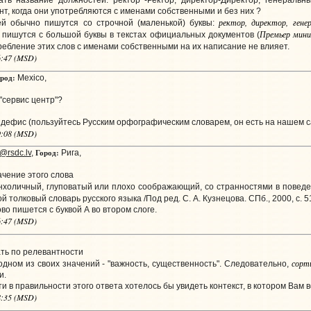
ть название должностей: ректор -Ректор, директор-Директор, генеральн
т, когда они употребляются с именами собственными и без них ?
ректор, директор, гене
й обычно пишутся со строчной (маленькой) буквы:
Премьер мини
) пишутся с большой буквы в текстах официальных документов (
требление этих слов с именами собственными на их написание не влияет.
56:47 (MSD)
род:
Mexico,
 "сервис центр"?
 дефис (пользуйтесь Русским орфографическим словарем, он есть на нашем са
39:08 (MSD)
Город:
t@rsdc.lv
,
Рига,
ачение этого слова
нхоличный, глуповатый или плохо соображающий, со странностями в поведен
ой толковый словарь русского языка /Под ред. С. А. Кузнецова. СПб., 2000, с. 5
во пишется с буквой А во втором слоге.
06:47 (MSD)
ать по релевантности
сорт
ном из своих значений - "важность, существенность". Следовательно,
и.
 в правильности этого ответа хотелось бы увидеть контекст, в котором Вам 
28:35 (MSD)