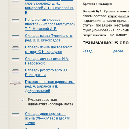
Краткая аннотация:
слов Захаренко Е. Н.,
Комаровой Л. Н., Нечаевой И.
Василий Буй. Русская заветн
В.
нецензурные 
своем составе
Популярный словарь
выражения, а также пример
иностранных слов Музруковой
статьи посвящен нестанд
Т. Г., Нечаевой И. В.
функционирования описы
специальностей.
Оно, однако
Словарь языка Пушкина отв.
ред. В. В. Виноградов
"Внимание! В сло
Словарь языка Достоевского
назад
далее
гл. ред. Ю.Н. Караулов
Словарь личных имен Н.А.
Петровского
Словарь русского арго В.С.
Елистратова
Русская заветная идиоматика
ред. А. Баранов и Д.
Добровольский
Русская заветная
идиоматика (словарь мата)
Словарь древнерусского
языка (XI—XIV вв.) в десяти
томах