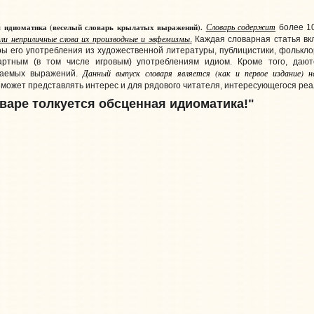
Словарь содержит
ая идиоматика (веселый словарь крылатых выражений).
более 10
или неприличные слова их производные и эвфемизмы
.
Каждая словарная статья вк
ы его употребления из художественной литературы, публицистики, фолькло
артным (в том числе игровым) употреблениям идиом. Кроме того, дают
Данный выпуск словаря является (как и первое издание) н
ваемых выражений.
, может представлять интерес и для рядового читателя, интересующегося ре
варе толкуется обсценная идиоматика!"