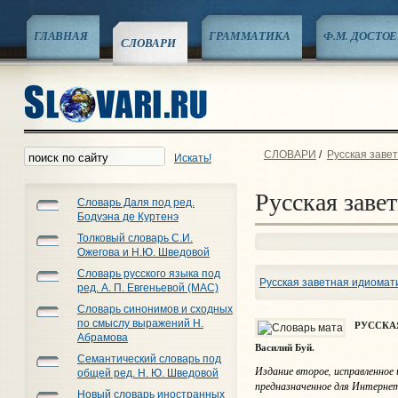
ГЛАВНАЯ
ГРАММАТИКА
Ф.М. ДОСТО
СЛОВАРИ
СЛОВАРИ
/
Русская завет
Искать!
Русская заве
Словарь Даля под ред.
Бодуэна де Куртенэ
Толковый словарь С.И.
Ожегова и Н.Ю. Шведовой
Словарь русского языка под
Русская заветная идиомати
ред. А. П. Евгеньевой (МАС)
Словарь синонимов и сходных
по смыслу выражений Н.
РУССКА
Абрамова
Василий Буй.
Семантический словарь под
Издание второе, исправленное 
общей ред. Н. Ю. Шведовой
предназначенное для Интерне
Новый словарь иностранных