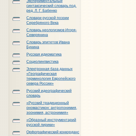
Экспериментальный
синтаксический словарь под.
ред. Л. Г. Бабенко
Словари русской поэзии
Серебряного Века
Словарь неологизмов Игоря-
Северянина
Словарь эпитетов Ивана
Бунина
Русская идиоматика
Социолингвистика
Электронная база данных
«Географическая
терминология Европейского
севера России»
Русский идеографический
словарь
«Русский традиционный
ономастикон: антропонимия,
зоонимия, астронимия»
«Образный инструментарий
русской лирики»
Орфографический конкорданс