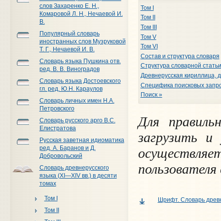
слов Захаренко Е. Н.,
Том I
Комаровой Л. Н., Нечаевой И.
Том II
В.
Том III
Популярный словарь
Том V
иностранных слов Музруковой
Том VI
Т. Г., Нечаевой И. В.
Состав и структура словаря
Словарь языка Пушкина отв.
Структура словарной стать
ред. В. В. Виноградов
Древнерусская кириллица, д
Словарь языка Достоевского
Специфика поисковых запро
гл. ред. Ю.Н. Караулов
Поиск »
Словарь личных имен Н.А.
Петровского
Для правиль
Словарь русского арго В.С.
Елистратова
загрузить и
Русская заветная идиоматика
ред. А. Баранов и Д.
осуществля
Добровольский
пользователя
Словарь древнерусского
языка (XI—XIV вв.) в десяти
томах
Том I
Шрифт. Словарь древн
Том II