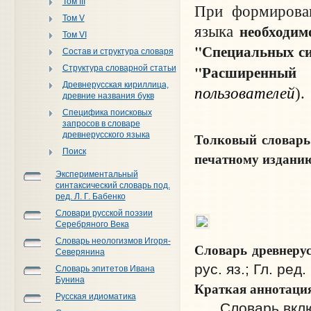
Том III
При формирован
Том V
необходим
языка
Том VI
"Специальных си
Состав и структура словаря
"Расширенный
Структура словарной статьи
Древнерусская кириллица,
пользователей
).
древние названия букв
Специфика поисковых
запросов в словаре
Толковый словарь
древнерусского языка
Поиск
печатному издани
Экспериментальный
синтаксический словарь под.
ред. Л. Г. Бабенко
Словари русской поэзии
Серебряного Века
Словарь неологизмов Игоря-
Словарь древнерус
Северянина
рус. яз.; Гл. ред
Словарь эпитетов Ивана
Бунина
Краткая аннотаци
Русская идиоматика
Словарь включа