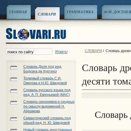
ГЛАВНАЯ
ГРАММАТИКА
Ф.М. ДОСТОЕ
СЛОВАРИ
СЛОВАРИ
/
Словарь древне
Искать!
Словарь др
Словарь Даля под ред.
Бодуэна де Куртенэ
десяти том
Толковый словарь С.И.
Ожегова и Н.Ю. Шведовой
Словарь русского языка под
ред. А. П. Евгеньевой (МАС)
Словарь синонимов и сходных
по смыслу выражений Н.
Абрамова
Словарь 
Семантический словарь под
общей ред. Н. Ю. Шведовой
Новый словарь иностранных