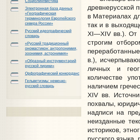
Социолингвистика
древнерусской п
Электронная база данных
«Географическая
в Материалах дл
терминология Европейского
так и в выходящ
севера России»
Русский идеографический
XI—XIV вв.). От
словарь
строгим отборо
«Русский традиционный
ономастикон: антропонимия,
переработанные
зоонимия, астронимия»
в.), исчерпываю
«Образный инструментарий
русской лирики»
личных и геог
Орфографический конкорданс
количестве упо
Гельветизмы: немецко-
наличием грече
русский словарь
XIV вв. Источни
похвалы, юридич
надписи на пре
неизданные тек
историков, этно
русского языка, 