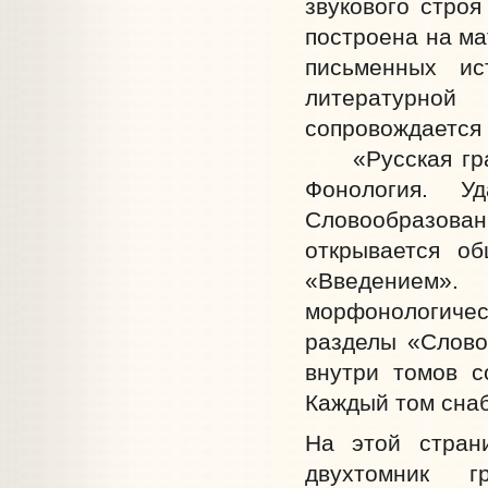
звукового строя
построена на ма
письменных ис
литературной
сопровождается 
«Русская грамм
Фонология. У
Словообразова
открывается о
«Введением»
морфонологиче
разделы «Слово
внутри томов с
Каждый том сна
На этой стран
двухтомник г