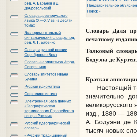
ред. А. Баранов и Д.
Предварительное объяснени
Добровольский
Поиск »
Словарь древнерусского
языка (XI—XIV вв.) в десяти
томах
Словарь Даля пр
Экспериментальный
печатному издани
синтаксический словарь под.
ред. Л. Г. Бабенко
Толковый словарь
Словари русской поэзии
Серебряного Века
Бодуэна де Куртен
Словарь неологизмов Игоря-
Северянина
Словарь эпитетов Ивана
Краткая аннотаци
Бунина
Настоящий толк
Русская идиоматика
Социолингвистика
значительно до
Электронная база данных
великорусского я
«Географическая
терминология Европейского
изд., 1880 — 18
севера России»
А. Бодуэна де 
Русский идеографический
словарь
тысяч новых сло
«Русский традиционный