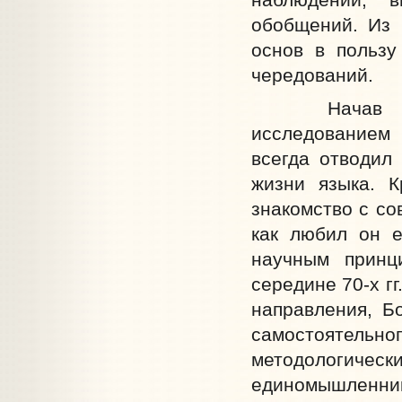
обобщений. Из 
основ в пользу
чередований.
Начав свою 
исследованием 
всегда отводил
жизни языка. 
знакомство с со
как любил он е
научным принц
середине 70-х г
направления, Б
самостоятельно
методологиче
единомышленник