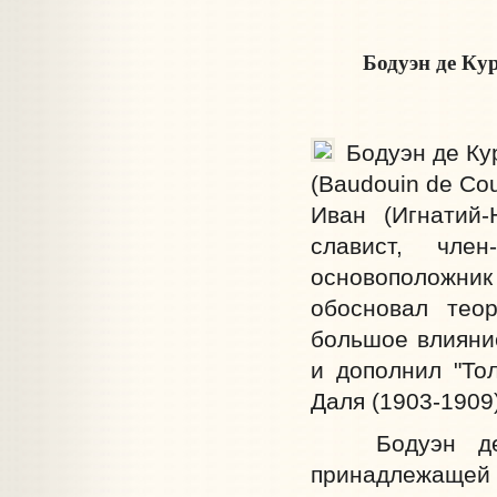
Бодуэн де Ку
Бодуэн де Ку
(Baudouin de Cou
Иван (Игнатий-
славист, член
основоположн
обосновал тео
большое влияни
и дополнил "Тол
Даля (1903-1909)
Бодуэн де К
принадлежащей