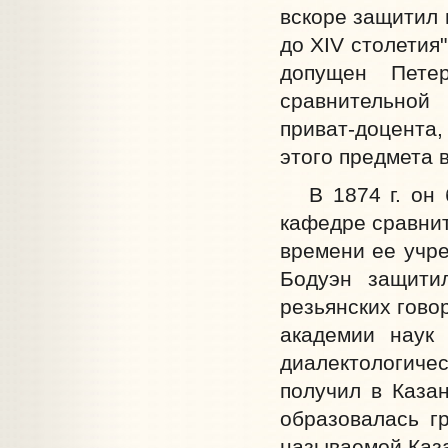
вскоре защитил 
до XIV столетия
допущен Пете
сравнительной
приват-доцента
этого предмета 
В 1874 г. он б
кафедре сравнит
времени ее учре
Бодуэн защити
резьянских гово
академии наук
диалектологичес
получил в Каза
образовалась г
называемой Каза