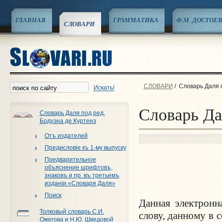
ГЛАВНАЯ
ГРАММАТИКА
Ф.М. ДОСТОЕ
СЛОВАРИ
СЛОВАРИ
/
Словарь Даля п
Искать!
Словарь Да
Словарь Даля под ред.
Бодуэна де Куртенэ
Отъ издателей
Предисловiе къ 1-му выпуску
Предварительное
объяснение шрифтовъ,
знаковъ и пр. въ третьемъ
изданiи «Словаря Даля»
Поиск
Данная электронн
Толковый словарь С.И.
слову, данному в
Ожегова и Н.Ю. Шведовой