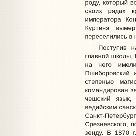
роду, который в
своих рядах к
императора Кон
Куртенэ вымер
переселились в н
Поступив на и
главной школы, 
на него имел
Пшиборовский 
степенью маги
командирован за
чешский язык,
ведийским санск
Санкт-Петербу
Срезневского, п
зенду. В 1870 