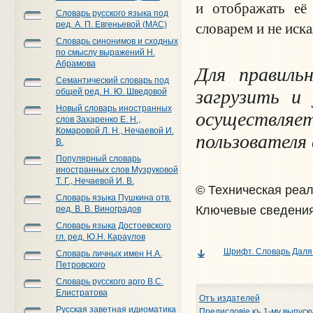
и отображать её
Словарь русского языка под
ред. А. П. Евгеньевой (МАС)
словарем и не иска
Словарь синонимов и сходных
по смыслу выражений Н.
Абрамова
Для правиль
Семантический словарь под
загрузить и
общей ред. Н. Ю. Шведовой
Новый словарь иностранных
осуществля
слов Захаренко Е. Н.,
Комаровой Л. Н., Нечаевой И.
пользователя
В.
Популярный словарь
иностранных слов Музруковой
Т. Г., Нечаевой И. В.
© Техническая реа
Словарь языка Пушкина отв.
Ключевые сведения
ред. В. В. Виноградов
Словарь языка Достоевского
гл. ред. Ю.Н. Караулов
Шрифт. Словарь Даля
Словарь личных имен Н.А.
Петровского
Словарь русского арго В.С.
Елистратова
Отъ издателей
Русская заветная идиоматика
Предисловiе къ 1-му выпуск