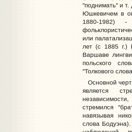
"поднимать" и т
Юшкевичем в ок
1880-1982) 
фольклористичес
или палатализац
лет (с 1885 г.
Варшаве лингвис
польского сло
"Толкового словар
Основной чертой
является ст
независимости
стремился "бра
навязывая нико
слова Бодуэна).
наблюдений, 