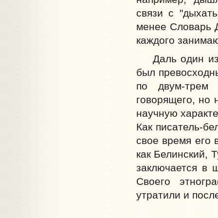
связи с "дыхать
менее Словарь Д
каждого занимаю
Даль один из п
был превосходны
по двум-трем 
говорящего, но 
научную характе
Как писатель-бе
свое время его 
как Белинский, Т
заключается в 
Своего этногр
утратили и после