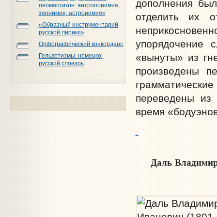
дополнения был
ономастикон: антропонимия,
зоонимия, астронимия»
отделить их о
«Образный инструментарий
неприкосновен
русской лирики»
упорядочение с
Орфографический конкорданс
«вынуты» из гн
Гельветизмы: немецко-
русский словарь
произведены пе
грамматические
переведены из 
время «бодуэнов
Даль Владимир И