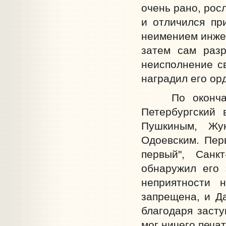
очень рано, росл
и отличился пр
неимением инжен
затем сам разр
неисполнение с
наградил его ор
По окончании
Петербургский 
Пушкиным, Жук
Одоевским. Перв
первый", Санк
обнаружил его 
неприятности 
запрещена, и Да
благодаря засту
мог ничего печа