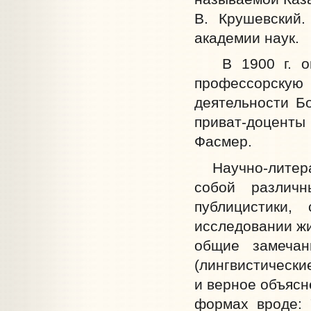
В. Крушевский.
академии наук.
В 1900 г. он 
профессорскую
деятельности Б
приват-доценты
Фасмер.
Научно-литерат
собой различ
публицистики,
исследовании жи
общие замечан
(лингвистически
и верное объясн
формах вроде: "