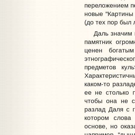
переложением пе
новые "Картины 
(до тех пор был
Даль значим пр
памятник огром
ценен богатым
этнографическ
предметов куль
Характеристичны
каком-то разлад
ее не столько п
чтобы она не с
разлад Даля с г
котором слова
основе, но оказ
например, "дышл