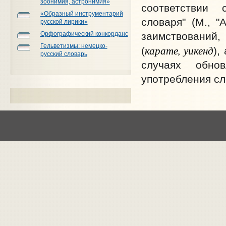
зоонимия, астронимия»
соответствии 
«Образный инструментарий
словаря" (М., "
русской лирики»
Орфографический конкорданс
заимствований
Гельветизмы: немецко-
карате, уикенд
(
),
русский словарь
случаях обно
употребления сл