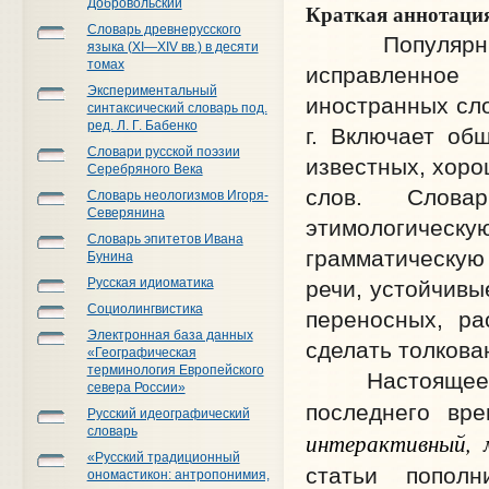
Добровольский
Краткая аннотаци
Словарь древнерусского
Популярный с
языка (XI—XIV вв.) в десяти
томах
исправленное
Экспериментальный
иностранных сло
синтаксический словарь под.
ред. Л. Г. Бабенко
г. Включает об
Словари русской поэзии
известных, хоро
Серебряного Века
слов. Слова
Словарь неологизмов Игоря-
Северянина
этимологичес
Словарь эпитетов Ивана
грамматическую 
Бунина
Русская идиоматика
речи, устойчивы
Социолингвистика
переносных, ра
Электронная база данных
сделать толкова
«Географическая
терминология Европейского
Настоящее изд
севера России»
последнего вре
Русский идеографический
словарь
интерактивный, м
«Русский традиционный
статьи попол
ономастикон: антропонимия,