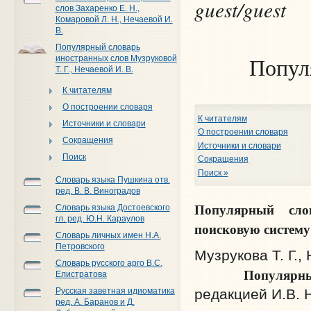
guest/guest
слов Захаренко Е. Н.,
Комаровой Л. Н., Нечаевой И.
В.
Популярный словарь
иностранных слов Музруковой
Попул
Т. Г., Нечаевой И. В.
К читателям
О построении словаря
К читателям
Источники и словари
О построении словаря
Сокращения
Источники и словари
Поиск
Сокращения
Поиск »
Словарь языка Пушкина отв.
ред. В. В. Виноградов
Популярный сло
Словарь языка Достоевского
гл. ред. Ю.Н. Караулов
поисковую систему
Словарь личных имен Н.А.
Петровского
Музрукова Т. Г.,
Словарь русского арго В.С.
Популярны
Елистратова
редакцией И.В. Н
Русская заветная идиоматика
ред. А. Баранов и Д.