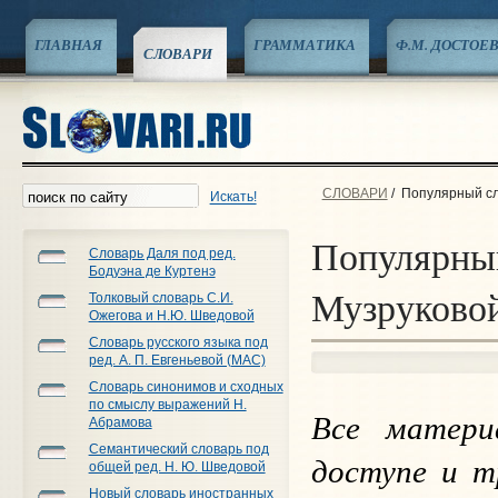
ГЛАВНАЯ
ГРАММАТИКА
Ф.М. ДОСТОЕ
СЛОВАРИ
СЛОВАРИ
/
Популярный сло
Искать!
Популярный
Словарь Даля под ред.
Бодуэна де Куртенэ
Музруковой
Толковый словарь С.И.
Ожегова и Н.Ю. Шведовой
Словарь русского языка под
ред. А. П. Евгеньевой (МАС)
Словарь синонимов и сходных
по смыслу выражений Н.
Все матери
Абрамова
Семантический словарь под
доступе и т
общей ред. Н. Ю. Шведовой
Новый словарь иностранных