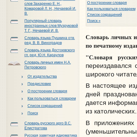
О построении словаря
слов Захаренко Е. Н.,
Комаровой Л. Н., Нечаевой И.
Как пользоваться словарем
В.
Список сокращений
Поиск »
Популярный словарь
иностранных слов Музруковой
Т. Г., Нечаевой И. В.
Словарь личных и
Словарь языка Пушкина отв.
ред. В. В. Виноградов
по печатному изда
Словарь языка Достоевского
"Словаря русск
гл. ред. Ю.Н. Караулов
Словарь личных имен Н.А.
переиздавался с
Петровского
широкого читате
От издательства
Предисловие
В настоящее из
О построении словаря
дней празднован
Как пользоваться словарем
дается информац
Список сокращений
из католических.
Поиск
В приложениях 
Словарь русского арго В.С.
Елистратова
(уменьшительных
Русская заветная идиоматика