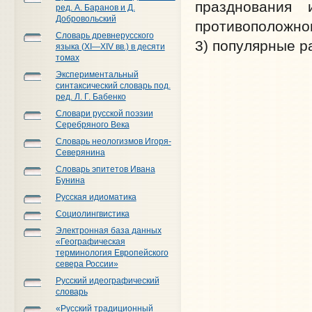
празднования
ред. А. Баранов и Д.
Добровольский
противоположном
Словарь древнерусского
3) популярные р
языка (XI—XIV вв.) в десяти
томах
Экспериментальный
синтаксический словарь под.
ред. Л. Г. Бабенко
Словари русской поэзии
Серебряного Века
Словарь неологизмов Игоря-
Северянина
Словарь эпитетов Ивана
Бунина
Русская идиоматика
Социолингвистика
Электронная база данных
«Географическая
терминология Европейского
севера России»
Русский идеографический
словарь
«Русский традиционный