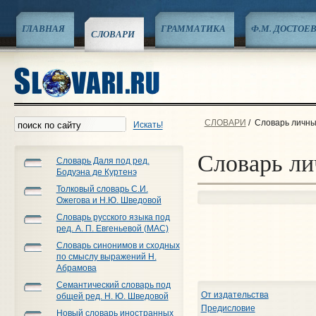
ГЛАВНАЯ
ГРАММАТИКА
Ф.М. ДОСТОЕ
СЛОВАРИ
СЛОВАРИ
/
Словарь личны
Искать!
Словарь ли
Словарь Даля под ред.
Бодуэна де Куртенэ
Толковый словарь С.И.
Ожегова и Н.Ю. Шведовой
Словарь русского языка под
ред. А. П. Евгеньевой (МАС)
Словарь синонимов и сходных
по смыслу выражений Н.
Абрамова
Семантический словарь под
От издательства
общей ред. Н. Ю. Шведовой
Предисловие
Новый словарь иностранных